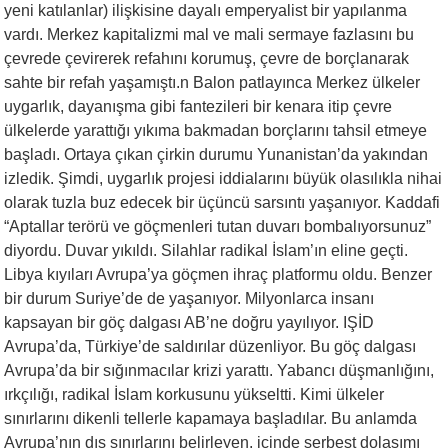
yeni katılanlar) ilişkisine dayalı emperyalist bir yapılanma
vardı. Merkez kapitalizmi mal ve mali sermaye fazlasını bu
çevrede çevirerek refahını korumuş, çevre de borçlanarak
sahte bir refah yaşamıştı.n Balon patlayınca Merkez ülkeler
uygarlık, dayanışma gibi fantezileri bir kenara itip çevre
ülkelerde yarattığı yıkıma bakmadan borçlarını tahsil etmeye
başladı. Ortaya çıkan çirkin durumu Yunanistan’da yakından
izledik. Şimdi, uygarlık projesi iddialarını büyük olasılıkla nihai
olarak tuzla buz edecek bir üçüncü sarsıntı yaşanıyor. Kaddafi
“Aptallar terörü ve göçmenleri tutan duvarı bombalıyorsunuz”
diyordu. Duvar yıkıldı. Silahlar radikal İslam’ın eline geçti.
Libya kıyıları Avrupa’ya göçmen ihraç platformu oldu. Benzer
bir durum Suriye’de de yaşanıyor. Milyonlarca insanı
kapsayan bir göç dalgası AB’ne doğru yayılıyor. IŞİD
Avrupa’da, Türkiye’de saldırılar düzenliyor. Bu göç dalgası
Avrupa’da bir sığınmacılar krizi yarattı. Yabancı düşmanlığını,
ırkçılığı, radikal İslam korkusunu yükseltti. Kimi ülkeler
sınırlarını dikenli tellerle kapamaya başladılar. Bu anlamda
Avrupa’nın dış sınırlarını belirleyen, içinde serbest dolaşımı