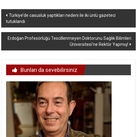
Yazı
Türkiye’de casusluk yaptıkları nedeni ile iki ünlü gazeteci
tutuklandı
dolaşımı
Erdoğan Profesörlüğü Tescillenmeyen Doktorunu Sağlık Bilimleri
Üniversitesi’ne Rektör Yapmış!
Bunları da sevebilirsiniz