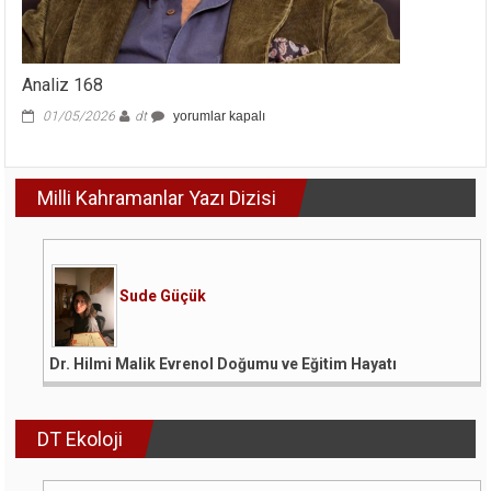
Analiz 168
Analiz
01/05/2026
dt
yorumlar kapalı
168
için
Milli Kahramanlar Yazı Dizisi
Sude Güçük
Dr. Hilmi Malik Evrenol Doğumu ve Eğitim Hayatı
DT Ekoloji