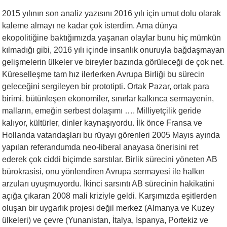
2015 yılının son analiz yazısını 2016 yılı için umut dolu olarak
kaleme almayı ne kadar çok isterdim. Ama dünya
ekopolitiğine baktığımızda yaşanan olaylar bunu hiç mümkün
kılmadığı gibi, 2016 yılı içinde insanlık onuruyla bağdaşmayan
gelişmelerin ülkeler ve bireyler bazında görüleceği de çok net.
Küreselleşme tam hız ilerlerken Avrupa Birliği bu sürecin
geleceğini sergileyen bir prototipti. Ortak Pazar, ortak para
birimi, bütünleşen ekonomiler, sınırlar kalkınca sermayenin,
malların, emeğin serbest dolaşımı …. Milliyetçilik geride
kalıyor, kültürler, dinler kaynaşıyordu. İlk önce Fransa ve
Hollanda vatandaşları bu rüyayı görenleri 2005 Mayıs ayında
yapılan referandumda neo-liberal anayasa önerisini ret
ederek çok ciddi biçimde sarstılar. Birlik sürecini yöneten AB
bürokrasisi, onu yönlendiren Avrupa sermayesi ile halkın
arzuları uyuşmuyordu. İkinci sarsıntı AB sürecinin hakikatini
açığa çıkaran 2008 mali kriziyle geldi. Karşımızda eşitlerden
oluşan bir uygarlık projesi değil merkez (Almanya ve Kuzey
ülkeleri) ve çevre (Yunanistan, İtalya, İspanya, Portekiz ve