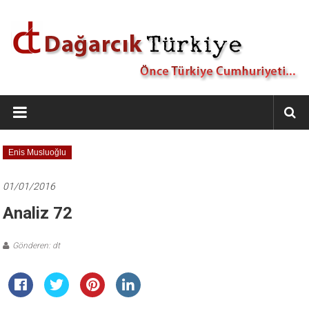
İçeriğe
geç
Dağarcık
Türkiye
Önce
Enis Musluoğlu
Türkiye
Cumhuriyeti…
01/01/2016
Analiz 72
Gönderen: dt