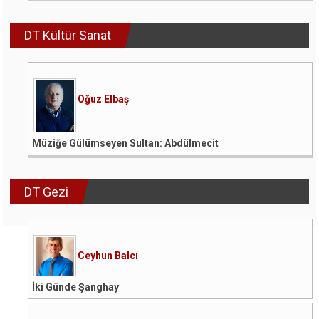
DT Kültür Sanat
Oğuz Elbaş
Müziğe Gülümseyen Sultan: Abdülmecit
DT Gezi
Ceyhun Balcı
İki Günde Şanghay