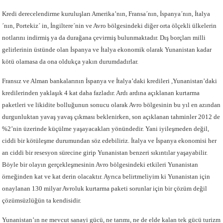
Kredi derecelendirme kuruluşları Amerika’nın, Fransa´nın, İspanya´nın, İtalya
´nın, Portekiz´ in, İngiltere´nin ve Avro bölgesindeki diğer orta ölçekli ülkelerin
notlarını indirmiş ya da durağana çevirmiş bulunmaktadır. Dış borçları milli
gelirlerinin üstünde olan İspanya ve İtalya ekonomik olarak Yunanistan kadar
kötü olamasa da ona oldukça yakın durumdadırlar.
Fransız ve Alman bankalarının İspanya ve İtalya’daki kredileri ,Yunanistan’daki
kredilerinden yaklaşık 4 kat daha fazladır. Ardı ardına açıklanan kurtarma
paketleri ve likidite bolluğunun sonucu olarak Avro bölgesinin bu yıl en azından
durgunluktan yavaş yavaş çıkması beklenirken, son açıklanan tahminler 2012 de
%2’nin üzerinde küçülme yaşayacakları yönündedir. Yani iyileşmeden değil,
ciddi bir kötüleşme durumundan söz edebiliriz. İtalya ve İspanya ekonomisi her
an ciddi bir resesyon sürecine girip Yunanistan benzeri sıkıntılar yaşayabilir.
Böyle bir olayın gerçekleşmesinin Avro bölgesindeki etkileri Yunanistan
örneğinden kat ve kat derin olacaktır. Ayrıca belirtmeliyim ki Yunanistan için
onaylanan 130 milyar Avroluk kurtarma paketi sorunlar için bir çözüm değil
çözümsüzlüğün ta kendisidir.
Yunanistan’ın ne mevcut sanayi gücü, ne tarımı, ne de elde kalan tek gücü turizm