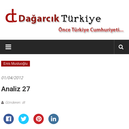
İçeriğe
geç
Dağarcık
Türkiye
Önce
Enis Musluoğlu
Türkiye
Cumhuriyeti…
01/04/2012
Analiz 27
Gönderen: dt