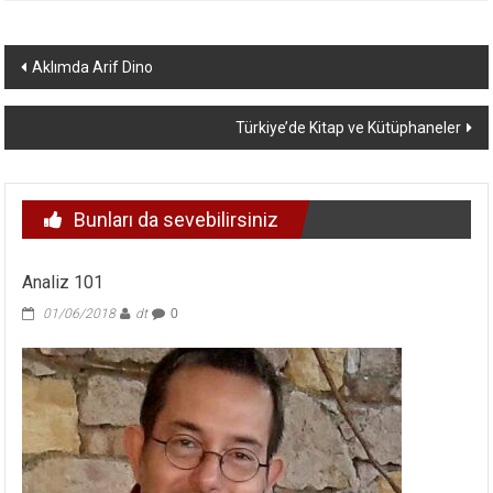
Yazı
Aklımda Arif Dino
dolaşımı
Türkiye’de Kitap ve Kütüphaneler
Bunları da sevebilirsiniz
Analiz 101
01/06/2018
dt
0