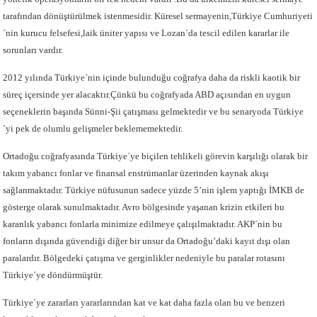
tarafından dönüştürülmek istenmesidir. Küresel sermayenin,Türkiye Cumhuriyeti
´nin kurucu felsefesi,laik üniter yapısı ve Lozan´da tescil edilen kararlar ile
sorunları vardır.
2012 yılında Türkiye´nin içinde bulunduğu coğrafya daha da riskli kaotik bir
süreç içersinde yer alacaktır.Çünkü bu coğrafyada ABD açısından en uygun
seçeneklerin başında Sünni-Şii çatışması gelmektedir ve bu senaryoda Türkiye
´yi pek de olumlu gelişmeler beklememektedir.
Ortadoğu coğrafyasında Türkiye´ye biçilen tehlikeli görevin karşılığı olarak bir
takım yabancı fonlar ve finansal enstrümanlar üzerinden kaynak akışı
sağlanmaktadır. Türkiye nüfusunun sadece yüzde 5’nin işlem yaptığı İMKB de
gösterge olarak sunulmaktadır. Avro bölgesinde yaşanan krizin etkileri bu
karanlık yabancı fonlarla minimize edilmeye çalışılmaktadır. AKP´nin bu
fonların dışında güvendiği diğer bir unsur da Ortadoğu’daki kayıt dışı olan
paralardır. Bölgedeki çatışma ve gerginlikler nedeniyle bu paralar rotasını
Türkiye´ye döndürmüştür.
Türkiye´ye zararları yararlarından kat ve kat daha fazla olan bu ve benzeri