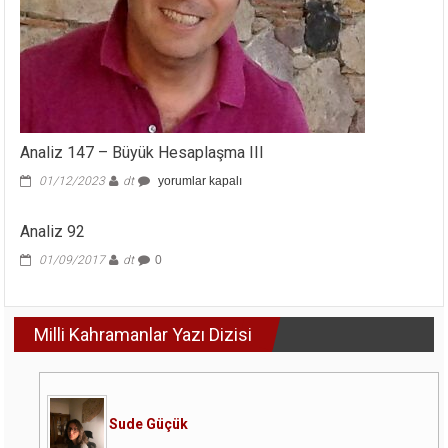
Analiz 147 – Büyük Hesaplaşma III
Analiz
01/12/2023
dt
yorumlar kapalı
147
–
Analiz 92
Büyük
Hesaplaşma
01/09/2017
dt
0
III
için
Milli Kahramanlar Yazı Dizisi
Sude Güçük