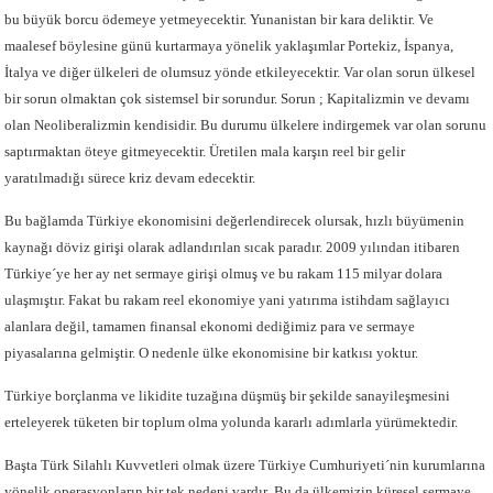
bu büyük borcu ödemeye yetmeyecektir. Yunanistan bir kara deliktir. Ve
maalesef böylesine günü kurtarmaya yönelik yaklaşımlar Portekiz, İspanya,
İtalya ve diğer ülkeleri de olumsuz yönde etkileyecektir. Var olan sorun ülkesel
bir sorun olmaktan çok sistemsel bir sorundur. Sorun ; Kapitalizmin ve devamı
olan Neoliberalizmin kendisidir. Bu durumu ülkelere indirgemek var olan sorunu
saptırmaktan öteye gitmeyecektir. Üretilen mala karşın reel bir gelir
yaratılmadığı sürece kriz devam edecektir.
Bu bağlamda Türkiye ekonomisini değerlendirecek olursak, hızlı büyümenin
kaynağı döviz girişi olarak adlandırılan sıcak paradır. 2009 yılından itibaren
Türkiye´ye her ay net sermaye girişi olmuş ve bu rakam 115 milyar dolara
ulaşmıştır. Fakat bu rakam reel ekonomiye yani yatırıma istihdam sağlayıcı
alanlara değil, tamamen finansal ekonomi dediğimiz para ve sermaye
piyasalarına gelmiştir. O nedenle ülke ekonomisine bir katkısı yoktur.
Türkiye borçlanma ve likidite tuzağına düşmüş bir şekilde sanayileşmesini
erteleyerek tüketen bir toplum olma yolunda kararlı adımlarla yürümektedir.
Başta Türk Silahlı Kuvvetleri olmak üzere Türkiye Cumhuriyeti´nin kurumlarına
yönelik operasyonların bir tek nedeni vardır .Bu da ülkemizin küresel sermaye