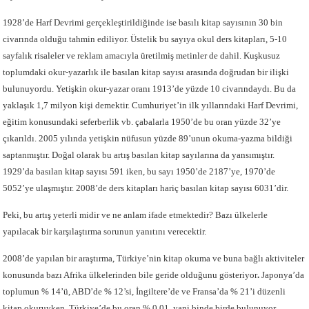
1928’de Harf Devrimi gerçekleştirildiğinde ise basılı kitap sayısının 30 bin
civarında olduğu tahmin ediliyor. Üstelik bu sayıya okul ders kitapları, 5-10
sayfalık risaleler ve reklam amacıyla üretilmiş metinler de dahil. Kuşkusuz
toplumdaki okur-yazarlık ile basılan kitap sayısı arasında doğrudan bir ilişki
bulunuyordu. Yetişkin okur-yazar oranı 1913’de yüzde 10 civarındaydı. Bu da
yaklaşık 1,7 milyon kişi demektir. Cumhuriyet’in ilk yıllarındaki Harf Devrimi,
eğitim konusundaki seferberlik vb. çabalarla 1950’de bu oran yüzde 32’ye
çıkarıldı. 2005 yılında yetişkin nüfusun yüzde 89’unun okuma-yazma bildiği
saptanmıştır. Doğal olarak bu artış basılan kitap sayılarına da yansımıştır.
1929’da basılan kitap sayısı 591 iken, bu sayı 1950’de 2187’ye, 1970’de
5052’ye ulaşmıştır. 2008’de ders kitapları hariç basılan kitap sayısı 6031’dir.
Peki, bu artış yeterli midir ve ne anlam ifade etmektedir? Bazı ülkelerle
yapılacak bir karşılaştırma sorunun yanıtını verecektir.
2008’de yapılan bir araştırma, Türkiye’nin kitap okuma ve buna bağlı aktiviteler
konusunda bazı Afrika ülkelerinden bile geride olduğunu gösteriyor
.
Japonya’da
toplumun % 14’ü, ABD’de % 12’si, İngiltere’de ve Fransa’da % 21’i düzenli
kitap okuruyken, Türkiye’de bu oran % 0,01, yani binde birde bulunuyor.