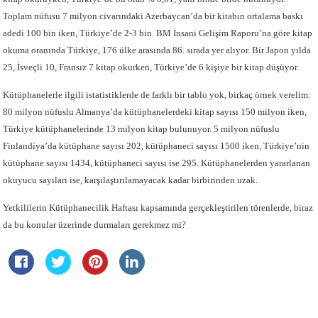
Toplam nüfusu 7 milyon civarındaki Azerbaycan’da bir kitabın ortalama baskı
adedi 100 bin iken, Türkiye’de 2-3 bin. BM İnsani Gelişim Raporu’na göre kitap
okuma oranında Türkiye, 176 ülke arasında 86. sırada yer alıyor. Bir Japon yılda
25, İsveçli 10, Fransız 7 kitap okurken, Türkiye’de 6 kişiye bir kitap düşüyor.
Kütüphanelerle ilgili istatistiklerde de farklı bir tablo yok, birkaç örnek verelim:
80 milyon nüfuslu Almanya’da kütüphanelerdeki kitap sayısı 150 milyon iken,
Türkiye kütüphanelerinde 13 milyon kitap bulunuyor. 5 milyon nüfuslu
Finlandiya’da kütüphane sayısı 202, kütüphaneci sayısı 1500 iken, Türkiye’nin
kütüphane sayısı 1434, kütüphaneci sayısı ise 295. Kütüphanelerden yararlanan
okuyucu sayıları ise, karşılaştırılamayacak kadar birbirinden uzak.
Yetkililerin Kütüphanecilik Haftası kapsamında gerçekleştirilen törenlerde, biraz
da bu konular üzerinde durmaları gerekmez mi?