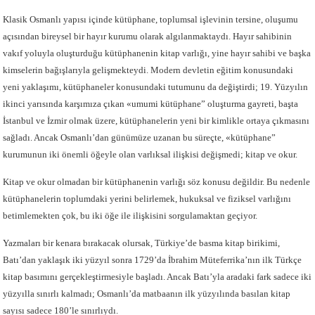
Klasik Osmanlı yapısı içinde kütüphane, toplumsal işlevinin tersine, oluşumu
açısından bireysel bir hayır kurumu olarak algılanmaktaydı. Hayır sahibinin
vakıf yoluyla oluşturduğu kütüphanenin kitap varlığı, yine hayır sahibi ve başka
kimselerin bağışlarıyla gelişmekteydi. Modern devletin eğitim konusundaki
yeni yaklaşımı, kütüphaneler konusundaki tutumunu da değiştirdi; 19. Yüzyılın
ikinci yarısında karşımıza çıkan «umumi kütüphane” oluşturma gayreti, başta
İstanbul ve İzmir olmak üzere, kütüphanelerin yeni bir kimlikle ortaya çıkmasını
sağladı. Ancak Osmanlı’dan günümüze uzanan bu süreçte, «kütüphane”
kurumunun iki önemli öğeyle olan varlıksal ilişkisi değişmedi; kitap ve okur.
Kitap ve okur olmadan bir kütüphanenin varlığı söz konusu değildir. Bu nedenle
kütüphanelerin toplumdaki yerini belirlemek, hukuksal ve fiziksel varlığını
betimlemekten çok, bu iki öğe ile ilişkisini sorgulamaktan geçiyor.
Yazmaları bir kenara bırakacak olursak, Türkiye’de basma kitap birikimi,
Batı’dan yaklaşık iki yüzyıl sonra 1729’da İbrahim Müteferrika’nın ilk Türkçe
kitap basımını gerçekleştirmesiyle başladı. Ancak Batı’yla aradaki fark sadece iki
yüzyılla sınırlı kalmadı; Osmanlı’da matbaanın ilk yüzyılında basılan kitap
sayısı sadece 180’le sınırlıydı.