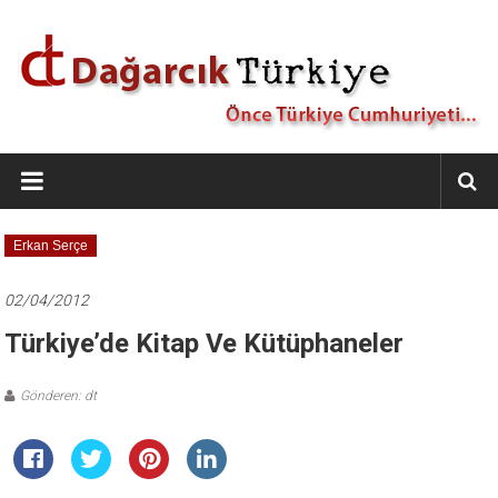
İçeriğe
geç
Dağarcık
Türkiye
Önce
Erkan Serçe
Türkiye
Cumhuriyeti…
02/04/2012
Türkiye’de Kitap Ve Kütüphaneler
Gönderen: dt