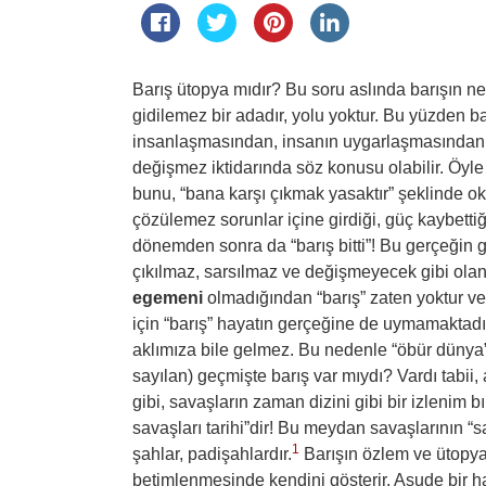
Barış ütopya mıdır? Bu soru aslında barışın n
gidilemez bir adadır, yolu yoktur. Bu yüzden ba
insanlaşmasından, insanın uygarlaşmasında
değişmez iktidarında söz konusu olabilir. Öyle
bunu, “bana karşı çıkmak yasaktır” şeklinde 
çözülemez sorunlar içine girdiği, güç kaybet
dönemden sonra da “barış bitti”! Bu gerçeğin
çıkılmaz, sarsılmaz ve değişmeyecek gibi olan
egemeni
olmadığından “barış” zaten yoktur ve 
için “barış” hayatın gerçeğine de uymamaktadı
aklımıza bile gelmez. Bu nedenle “öbür dünya”y
sayılan) geçmişte barış var mıydı? Vardı tabii
gibi, savaşların zaman dizini gibi bir izlenim
savaşları tarihi”dir! Bu meydan savaşlarının “s
1
şahlar, padişahlardır.
Barışın özlem ve ütopy
betimlenmesinde kendini gösterir. Asude bir ha