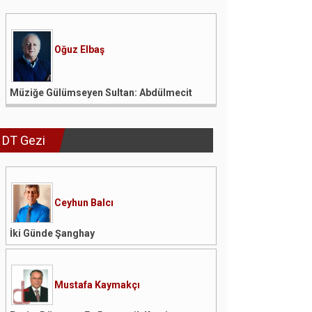
Oğuz Elbaş
Müziğe Gülümseyen Sultan: Abdülmecit
DT Gezi
Ceyhun Balcı
İki Günde Şanghay
Mustafa Kaymakçı