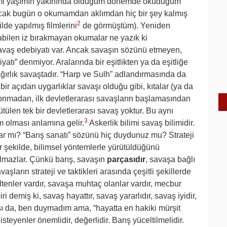
mi yaşımın yakınında olduğum dönemde okuduğum
 ancak bugün o okumamdan aklımdan hiç bir şey kalmış
2
lde yapılmış filmlerini
de görmüştüm). Yeniden
abilen iz bırakmayan okumalar ne yazık ki
savaş edebiyatı var. Ancak savaşın sözünü etmeyen,
tı” denmiyor. Aralarında bir eşitlikten ya da eşitliğe
ğırlık savaştadır. “Harp ve Sulh” adlandırmasında da
bir açıdan uygarlıklar savaşı olduğu gibi, kıtalar (ya da
 konmadan, ilk devletlerarası savaşların başlamasından
tülen tek bir devletlerarası savaş yoktur. Bu aynı
3
 olması anlamına gelir.
Askerlik bilimi savaş bilimidir.
 var mı? “Barış sanatı” sözünü hiç duydunuz mu? Strateji
ir şekilde, bilimsel yöntemlerle yürütüldüğünü
ılmazlar. Çünkü barış, savaşın
parçasıdır
, savaşa bağlı
aşların strateji ve taktikleri arasında çeşitli şekillerde
eltenler vardır, savaşa muhtaç olanlar vardır, mecbur
i demiş ki, savaş hayattır, savaş yararlıdır, savaş iyidir,
sı da, ben duymadım ama, “hayatta en hakiki mürşit
isteyenler önemlidir, değerlidir. Barış yüceltilmelidir.