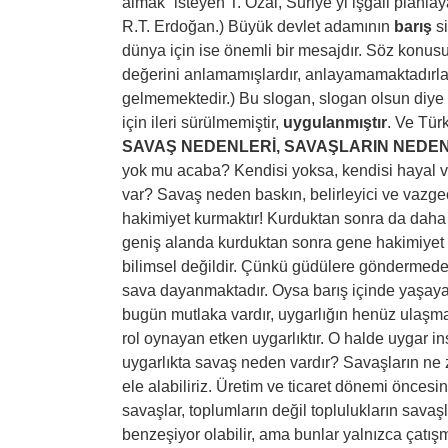
almak” isteyen T. Özal, Suriye’yi işgali plan
R.T. Erdoğan.) Büyük devlet adamının
barış
si
dünya için ise önemli bir mesajdır. Söz konus
değerini anlamamışlardır, anlayamamaktadırlar
gelmemektedir.) Bu slogan, slogan olsun diye 
için ileri sürülmemiştir,
uygulanmıştır
. Ve Tür
SAVAŞ NEDENLERİ, SAVAŞLARIN NEDEN
yok mu acaba? Kendisi yoksa, kendisi hayal 
var? Savaş neden baskın, belirleyici ve vazgeç
hakimiyet kurmaktır! Kurduktan sonra da daha 
geniş alanda kurduktan sonra gene hakimiyet 
bilimsel değildir. Çünkü güdülere göndermede 
sava dayanmaktadır. Oysa barış içinde yaşayan 
bugün mutlaka vardır, uygarlığın henüz ulaşma
rol oynayan etken uygarlıktır. O halde uygar in
uygarlıkta savaş neden vardır? Savaşların n
ele alabiliriz. Üretim ve ticaret dönemi öncesi
savaşlar, toplumların değil toplulukların sava
benzeşiyor olabilir, ama bunlar yalnızca çatış