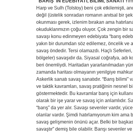
“BARIŞ”IN EDEBİYATI, BİLİMİ, SANATI
Yir
Harp ve Sulh (Tolstoy) beni çok etkilemişti,
değil (üstelik sonradan romanın anıtsal bir şeki
okunması gerek, izlenim bırakan ama hatırlan
okuduklarımızın çoğu oluyor. Çok zengin bir 
savaşı konu edinmeyen edebiyata “barış edebiya
yakın bir durumdan söz edilemez, öncelik ve a
savaş öndedir. Tersi olamazdı. Haçlı Seferleri, 
bölgeler) savaşıdır da. Siyasal coğrafya, adı
beri önemliydi. Haritadan yararlanılmadan yürü
zamanda haritası olmayanın yenilgiye mahkum
Askerlik sanatı savaş sanatıdır. “Barış bilimi”
ve taktik kavramları, savaş pratiğinin nesnel b
göstermektedir. Bu kavramlar barış için kullan
olarak bir işe yarar ve savaş için anlamlıdır. Sav
“barış” da yer alır. Savaşı sevenler vardır, yüc
olanlar vardır. Şimdi hatırlamıyorum kim ama bir
savaş gelişmenin önünü açar. Belki bir başka
savaştır” demiş bile olabilir. Barışı sevenler ve 