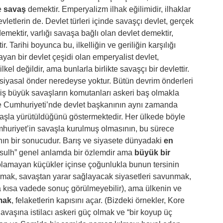
e
savaş
demektir. Emperyalizm ilhak eğilimidir, ilhaklar
evletlerin de. Devlet türleri içinde savaşçı devlet, gerçek
emektir, varlığı savaşa bağlı olan devlet demektir,
Tarihi boyunca bu, ilkelliğin ve geriliğin karşılığı
yan bir devlet çeşidi olan emperyalist devlet,
 ilkel değildir, ama bunlarla birlikte savaşçı bir devlettir.
iyasal önder neredeyse yoktur. Bütün devrim önderleri
miş büyük savaşların komutanları askeri baş olmakla
kiye Cumhuriyeti’nde devlet başkanının aynı zamanda
aşla yürütüldüğünü göstermektedir. Her ülkede böyle
umhuriyet’in savaşla kurulmuş olmasının, bu sürece
ın bir sonucudur. Barış ve siyasete dünyadaki
en
a sulh” genel anlamda bir özlemdir ama
büyük bir
ı olamayan küçükler içinse çoğunlukla bunun tersinin
mak, savaştan yarar sağlayacak siyasetleri savunmak,
 kısa vadede sonuç görülmeyebilir), ama ülkenin ve
mak
, felaketlerin kapısını açar. (Bizdeki örnekler, Kore
vaşına istilacı askeri güç olmak ve “bir koyup üç