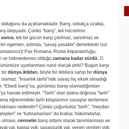
e olduğunu da açıklamaktadır. Barış, oldukça uzakta,
rış ütopyadır. Çünkü “barış”, tek hücrelinin
n
sonra
, tek bir gücün karşı çıkılmaz, sarsılmaz ve
 bir egemen, aslında, “savaş yasaktır” demektedir (siz
okumalısınız)! Pax Romana, Roma İmparatorluğu,
tiği ve hükmedemez olduğu
zamana kadar sürdü.
O
 günümüze uyarlanması nasıl olacak peki? Bugün karşı
 bir
dünya iktidarı
, böyle bir iktidara sahip bir
dünya
olamaz. “İnsanlık tarihi”nde savaş hiç eksik olmadığı
r. “Ebedi barış”sa, günümüz barışı olamadığından
a havale edilmiştir. “Tarih” olan (daha doğrusu “tarih”
, ama öğrenimdeki tarih kitaplarının savaşlar derlemesi
 bırakması nedendir? Çünkü çoğunlukla “tarih”, “meydan
ahipleri” ve “kahramanları” da krallar, hükümdarlar,
a olması,
cennetin
barış ortamı olarak tanımlanması ve
yat var, kavga yok; savaşsızlık var, yenen yenilen yok;