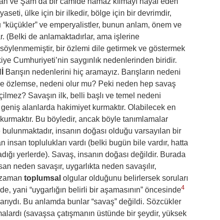
layan ve Şam’da bir camide namaz kılmayı hayal eden
yaseti, ülke için bir ilkedir, bölge için bir devrimdir,
u “küçükler” ve emperyalistler, bunun anlam, önem ve
. (Belki de anlamaktadırlar, ama işlerine
söylenmemiştir, bir özlemi dile getirmek ve göstermek
kiye Cumhuriyeti’nin saygınlık nedenlerinden biridir.
İ
Barışın nedenlerini hiç aramayız. Barışların nedeni
ve özlemse, nedeni olur mu? Peki neden hep savaş
ilmez? Savaşın ilk, belli başlı ve temel nedeni
geniş alanlarda hakimiyet kurmaktır. Olabilecek en
kurmaktır. Bu böyledir, ancak böyle tanımlamalar
bulunmaktadır, insanın doğası olduğu varsayılan bir
insan toplulukları vardı (belki bugün bile vardır, hatta
dığı yerlerde). Savaş, insanın doğası değildir. Burada
san neden savaşır, uygarlıkta neden savaşılır,
e zaman
toplumsal
olgular olduğunu belirlersek soruları
4
nde, yani “uygarlığın belirli bir aşamasının” öncesinde
şlarıydı. Bu anlamda bunlar “savaş” değildi. Sözcükler
malardı (savaşsa çatışmanın üstünde bir şeydir, yüksek