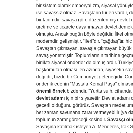
bir sistem olarak emperyalizm, siyasal yönüyl
ise savaşsız olmaz. Savaşların türleri vardır, d
bir tanımdır, savaşa göre düzenlenmiş devlet d
üretime ve ticarete dayanmayan devlet demektir. 
olmuştu. Ancak bugün böyle değildir. İlkel olma
moderndir, gelişmiştir, “ileri”dir, “çağdaş”tır, hiç
Savaştan çıkmayan, savaşla çıkmayan büyük s
savaş yönetmiştir. Toplumlarının tarihine geç
birlikte siyasal önderler de olmuşlardır. Tür
başkomutan olması, en azından, siyasetin sav
değildir, bizde bir Cumhuriyet geleneğidir, C
önderlik edenin “Mustafa Kemal Paşa” olmasın
önemli örnek
bizdendir. “Yurtta sulh, cihand
devlet adamı
için bir siyasettir. Devlet adam
geçerli olduğunu görürüz. Savaştan medet um
her zaman savunana zarar vermeyebilir (ya da
toplumun zarar göreceği kesindir.
Savaşçı ol
Savaşına katılmak isteyen A. Menderes, Irak Sa