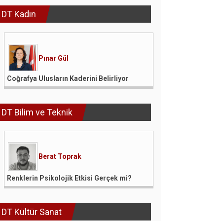
DT Kadın
Pınar Gül
Coğrafya Ulusların Kaderini Belirliyor
DT Bilim ve Teknik
Berat Toprak
Renklerin Psikolojik Etkisi Gerçek mi?
DT Kültür Sanat