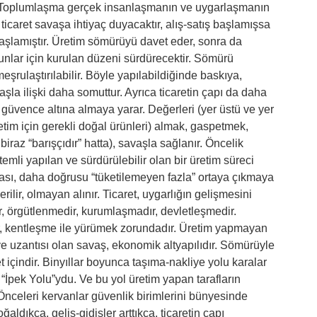
). Toplumlaşma gerçek insanlaşmanın ve uygarlaşmanın
ticaret savaşa ihtiyaç duyacaktır, alış-satış başlamışsa
aşlamıştır. Üretim sömürüyü davet eder, sonra da
unlar için kurulan düzeni sürdürecektir. Sömürü
, meşrulaştırılabilir. Böyle yapılabildiğinde baskıya,
şla ilişki daha somuttur. Ayrıca ticaretin çapı da daha
 güvence altına almaya yarar. Değerleri (yer üstü ve yer
tim için gerekli doğal ürünleri) almak, gaspetmek,
az “barışçıdır” hatta), savaşla sağlanır. Öncelik
temli yapılan ve sürdürülebilir olan bir üretim süreci
zlası, daha doğrusu “tüketilemeyen fazla” ortaya çıkmaya
erilir, olmayan alınır. Ticaret, uygarlığın gelişmesini
ür, örgütlenmedir, kurumlaşmadır, devletleşmedir.
r, kentleşme ile yürümek zorundadır. Üretim yapmayan
ve uzantısı olan savaş, ekonomik altyapılıdır. Sömürüyle
et içindir. Binyıllar boyunca taşıma-nakliye yolu karalar
u “İpek Yolu”ydu. Ve bu yol üretim yapan tarafların
 Önceleri kervanlar güvenlik birimlerini bünyesinde
oğaldıkça, geliş-gidişler arttıkça, ticaretin çapı