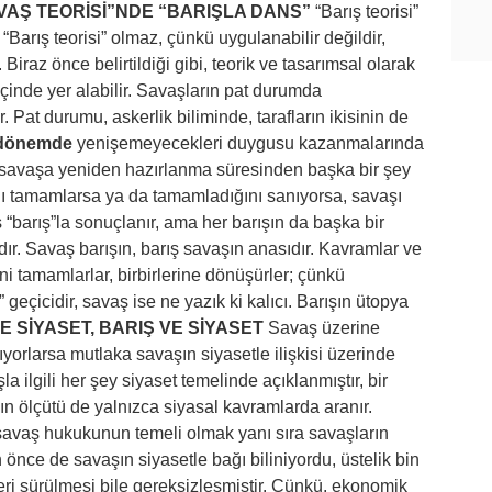
VAŞ TEORİSİ”NDE “BARIŞLA DANS”
“Barış teorisi”
 “Barış teorisi” olmaz, çünkü uygulanabilir değildir,
Biraz önce belirtildiği gibi, teorik ve tasarımsal olarak
içinde yer alabilir. Savaşların pat durumda
 Pat durumu, askerlik biliminde, tarafların ikisinin de
dönemde
yenişemeyecekleri duygusu kazanmalarında
rın savaşa yeniden hazırlanma süresinden başka bir şey
arını tamamlarsa ya da tamamladığını sanıyorsa, savaşı
aş “barış”la sonuçlanır, ama her barışın da başka bir
r. Savaş barışın, barış savaşın anasıdır. Kavramlar ve
ini tamamlarlar, birbirlerine dönüşürler; çünkü
ş” geçicidir, savaş ise ne yazık ki kalıcı. Barışın ütopya
E SİYASET, BARIŞ VE SİYASET
Savaş üzerine
şıyorlarsa mutlaka savaşın siyasetle ilişkisi üzerinde
 ilgili her şey siyaset temelinde açıklanmıştır, bir
ın ölçütü de yalnızca siyasal kavramlarda aranır.
savaş hukukunun temeli olmak yanı sıra savaşların
 önce de savaşın siyasetle bağı biliniyordu, üstelik bin
eri sürülmesi bile gereksizleşmiştir. Çünkü, ekonomik