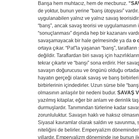
Barışa hem muhtacız, hem de mecburuz.
“SA
de yoktur, bunun yerine “barış ütopyası” vardır.
uygulanabilen yalnız ve yalnız savaş teorisidir. 
“barış”, ancak savaş teorisi ve uygulamasının 
“sonuçlanması” dışında hep bir kazananı vardır.
savaşamayacak bir hale gelmesinde ya da
o 
ortaya çıkar. “Pat”la yaşanan “barış”, tarafla
değildir. Taraflardan biri savaş için hazırlıkl
tekrar çıkartır ve “barışı” sona erdirir. Her sav
savaşın doğurucusu ve öngünü olduğu ortadadı
hayatın gerçeği olarak savaş ve barış birbirler
birbirlerinin içindedirler. Uzun sürse bile “barı
olmasının anlaşılır bir nedeni budur.
SAVAŞ V
yazılmış kitaplar, eğer bir anlam ve derinlik ta
durmuşlardır. Tanımından türlerine kadar savaşla
zorunluluktur. Savaşın haklı ve haksız olmasın
Siyasal kavramlar olarak saldırı ve savunma, 
niteliğini de belirler. Emperyalizm döneminden
yıllardır. Emperyalizm döneminde ise bunun il