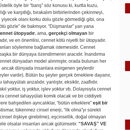
Üstelik öyle bir “barış” söz konusu ki, kurtla kuzu,
ğı ve karşıtlığı, bırakalım birbirlerinden çekinmeyi,
i yiyecek olanı korku dolu gözle görmediği gibi, ona
 “kötü gözle” de bakmıyor. “Düşmanlar” yan yana
ennet ütopyadır
, ama,
gerçekçi olmayan
bir
dır, ve en önemlisi, cennet kötü niyetli bir ütopyadır.
sanları söylemine bağlamak istemesidir. Cennet
başka bir dünyaya özendirmenin aracıdır. İnandırma
. Cennet dünyadan model alınmıştır, orada bulunan her
, ancak dünyada insanlara esirgenen şeylerdir
ler vardır). Bütün bu şeyler gerçek örneklere dayanır,
hayyülatı arızalıdır, yanlıştır, eksiktir, zaaflıdır.
ıl yoktur, iş yoktur, işlev yoktur vb. Dolayısıyla cennet
ra cennet tahayyülatı komik olacak ve bir ciddiyeti
ere bahşedilen ayrıcalıklar, “bütün erkeklere”
eşit bir
istismar, tükenmez cinsel enerji, “ilk olma”yı sürekli
insel ilişkiye girebilme), eşcinsellik, doğal olmayan
bile olsalar insanları ancak gülümsetir.
“SAVAŞ” VE