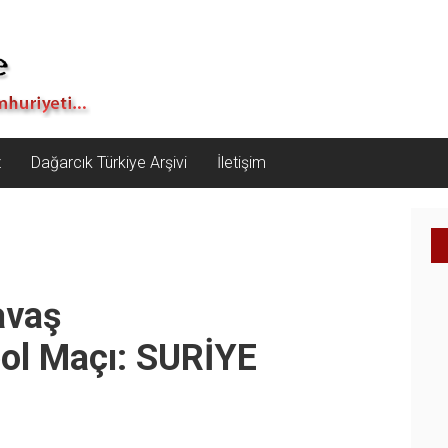
z
Dağarcık Türkiye Arşivi
İletişim
avaş
bol Maçı: SURİYE