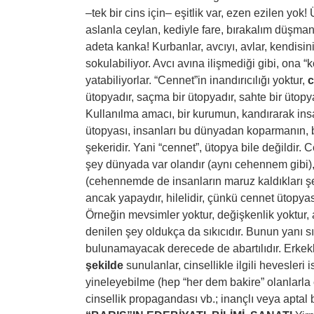
–tek bir cins için– eşitlik var, ezen ezilen yok! 
aslanla ceylan, kediyle fare, bırakalım düşmanlı
adeta kanka! Kurbanlar, avcıyı, avlar, kendisin
sokulabiliyor. Avcı avına ilişmediği gibi, ona
yatabiliyorlar. “Cennet”in inandırıcılığı yoktur,
c
ütopyadır, saçma bir ütopyadır, sahte bir ütopya
Kullanılma amacı, bir kurumun, kandırarak in
ütopyası, insanları bu dünyadan koparmanın, 
şekeridir. Yani “cennet”, ütopya bile değildir
şey dünyada var olandır (aynı cehennem gibi)
(cehennemde de insanların maruz kaldıkları şey
ancak yapaydır, hilelidir, çünkü cennet ütopyası ta
Örneğin mevsimler yoktur, değişkenlik yoktur, ak
denilen şey oldukça da sıkıcıdır. Bunun yanı sı
bulunamayacak derecede de abartılıdır. Erkekl
şekilde
sunulanlar, cinsellikle ilgili hevesleri 
yineleyebilme (hep “her dem bakire” olanlarla c
cinsellik propagandası vb.; inançlı veya aptal 