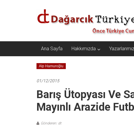
İçeriğe
Dağarcık
geç
Türkiye
Önce
Türkiye
Cumhuriyeti…
Ana Sayfa
Hakkımızda
Yazarlarımı
Alp Hamuroğlu
01/12/2015
Barış Ütopyası Ve S
Mayınlı Arazide Fut
Gönderen: dt