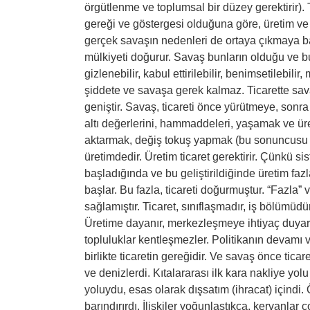
örgütlenme ve toplumsal bir düzey gerektirir
gereği ve göstergesi olduğuna göre, üretim ve 
gerçek savaşın nedenleri de ortaya çıkmaya b
mülkiyeti doğurur. Savaş bunların olduğu ve b
gizlenebilir, kabul ettirilebilir, benimsetilebilir
şiddete ve savaşa gerek kalmaz. Ticarette sava
geniştir. Savaş, ticareti önce yürütmeye, sonra
altı değerlerini, hammaddeleri, yaşamak ve üre
aktarmak, değiş tokuş yapmak (bu sonuncusu bir
üretimdedir. Üretim ticaret gerektirir. Çünkü sis
başladığında ve bu geliştirildiğinde üretim fa
başlar. Bu fazla, ticareti doğurmuştur. “Fazla” v
sağlamıştır. Ticaret, sınıflaşmadır, iş bölümüd
Üretime dayanır, merkezleşmeye ihtiyaç duya
topluluklar kentleşmezler. Politikanın devamı 
birlikte ticaretin gereğidir. Ve savaş önce ticar
ve denizlerdi. Kıtalararası ilk kara nakliye yol
yoluydu, esas olarak dışsatım (ihracat) içindi.
barındırırdı. İlişkiler yoğunlaştıkça, kervanlar ç