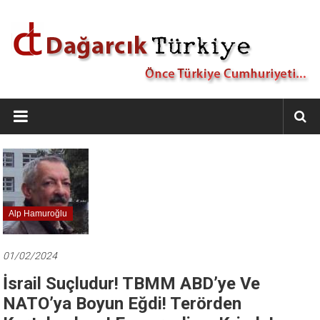
İçeriğe
geç
Dağarcık
Türkiye
Önce
Türkiye
Cumhuriyeti…
Alp Hamuroğlu
01/02/2024
İsrail Suçludur! TBMM ABD’ye Ve
NATO’ya Boyun Eğdi! Terörden