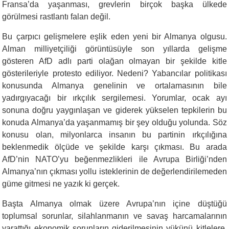
Fransa’da yaşanması, grevlerin birçok başka ülkede
görülmesi rastlantı falan değil.
Bu çarpıcı gelişmelere eşlik eden yeni bir Almanya olgusu.
Alman milliyetçiliği görüntüsüyle son yıllarda gelişme
gösteren AfD adlı parti olağan olmayan bir şekilde kitle
gösterileriyle protesto ediliyor. Nedeni? Yabancılar politikası
konusunda Almanya genelinin ve ortalamasının bile
yadırgıyacağı bir ırkçılık sergilemesi. Yorumlar, ocak ayı
sonuna doğru yaygınlaşan ve giderek yükselen tepkilerin bu
konuda Almanya’da yaşanmamış bir şey olduğu yolunda. Söz
konusu olan, milyonlarca insanın bu partinin ırkçılığına
beklenmedik ölçüde ve şekilde karşı çıkması. Bu arada
AfD’nin NATO’yu beğenmezlikleri ile Avrupa Birliği’nden
Almanya’nın çıkması yollu isteklerinin de değerlendirilemeden
güme gitmesi ne yazık ki gerçek.
Başta Almanya olmak üzere Avrupa’nın içine düştüğü
toplumsal sorunlar, silahlanmanın ve savaş harcamalarının
yarattığı ekonomik sorunların giderilmesinin yükünü kitlelere,