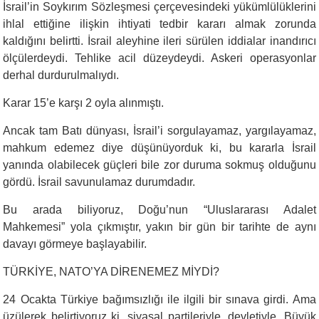
İsrail’in Soykırım Sözleşmesi çerçevesindeki yükümlülüklerini
ihlal ettiğine ilişkin ihtiyati tedbir kararı almak zorunda
kaldığını belirtti. İsrail aleyhine ileri sürülen iddialar inandırıcı
ölçülerdeydi. Tehlike acil düzeydeydi. Askeri operasyonlar
derhal durdurulmalıydı.
Karar 15’e karşı 2 oyla alınmıştı.
Ancak tam Batı dünyası, İsrail’i sorgulayamaz, yargılayamaz,
mahkum edemez diye düşünüyorduk ki, bu kararla İsrail
yanında olabilecek güçleri bile zor duruma sokmuş olduğunu
gördü. İsrail savunulamaz durumdadır.
Bu arada biliyoruz, Doğu’nun “Uluslararası Adalet
Mahkemesi” yola çıkmıştır, yakın bir gün bir tarihte de aynı
davayı görmeye başlayabilir.
TÜRKİYE, NATO’YA DİRENEMEZ MİYDİ?
24 Ocakta Türkiye bağımsızlığı ile ilgili bir sınava girdi. Ama
üzülerek belirtiyoruz ki, siyasal partileriyle, devletiyle, Büyük