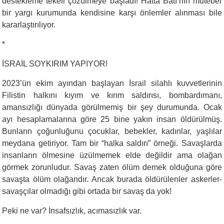
destekleme tekeli çözülmeye başladı! Hatta Batı’nın muteber
bir yargı kurumunda kendisine karşı önlemler alınması bile
kararlaştırılıyor.
*
İSRAİL SOYKIRIM YAPIYOR!
2023’ün ekim ayından başlayan İsrail silahlı kuvvetlerinin
Filistin halkını kıyım ve kırım saldırısı, bombardımanı,
amansızlığı dünyada görülmemiş bir şey durumunda. Ocak
ayı hesaplamalarına göre 25 bine yakın insan öldürülmüş.
Bunların çoğunluğunu çocuklar, bebekler, kadınlar, yaşlılar
meydana getiriyor. Tam bir “halka saldırı” örneği. Savaşlarda
insanların ölmesine üzülmemek elde değildir ama olağan
görmek zorunludur. Savaş zaten ölüm demek olduğuna göre
savaşta ölüm olağandır. Ancak burada öldürülenler askerler-
savaşçılar olmadığı gibi ortada bir savaş da yok!
Peki ne var? İnsafsızlık, acımasızlık var.