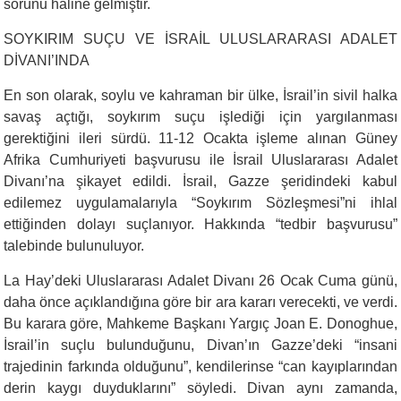
sorunu haline gelmiştir.
SOYKIRIM SUÇU VE İSRAİL ULUSLARARASI ADALET
DİVANI’INDA
En son olarak, soylu ve kahraman bir ülke, İsrail’in sivil halka
savaş açtığı, soykırım suçu işlediği için yargılanması
gerektiğini ileri sürdü. 11-12 Ocakta işleme alınan Güney
Afrika Cumhuriyeti başvurusu ile İsrail Uluslararası Adalet
Divanı’na şikayet edildi. İsrail, Gazze şeridindeki kabul
edilemez uygulamalarıyla “Soykırım Sözleşmesi”ni ihlal
ettiğinden dolayı suçlanıyor. Hakkında “tedbir başvurusu”
talebinde bulunuluyor.
La Hay’deki Uluslararası Adalet Divanı 26 Ocak Cuma günü,
daha önce açıklandığına göre bir ara kararı verecekti, ve verdi.
Bu karara göre, Mahkeme Başkanı Yargıç Joan E. Donoghue,
İsrail’in suçlu bulunduğunu, Divan’ın Gazze’deki “insani
trajedinin farkında olduğunu”, kendilerinse “can kayıplarından
derin kaygı duyduklarını” söyledi. Divan aynı zamanda,