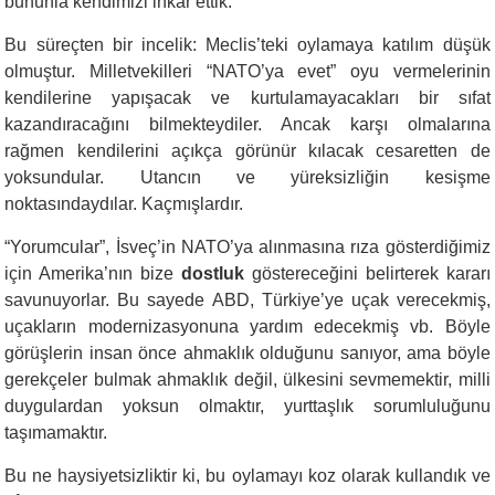
bununla kendimizi inkar ettik.
Bu süreçten bir incelik: Meclis’teki oylamaya katılım düşük
olmuştur. Milletvekilleri “NATO’ya evet” oyu vermelerinin
kendilerine yapışacak ve kurtulamayacakları bir sıfat
kazandıracağını bilmekteydiler. Ancak karşı olmalarına
rağmen kendilerini açıkça görünür kılacak cesaretten de
yoksundular. Utancın ve yüreksizliğin kesişme
noktasındaydılar. Kaçmışlardır.
“
Yorumcular”, İsveç’in NATO’ya alınmasına rıza gösterdiğimiz
için Amerika’nın bize
dostluk
göstereceğini belirterek kararı
savunuyorlar. Bu sayede ABD, Türkiye’ye uçak verecekmiş,
uçakların modernizasyonuna yardım edecekmiş vb. Böyle
görüşlerin insan önce ahmaklık olduğunu sanıyor, ama böyle
gerekçeler bulmak ahmaklık değil, ülkesini sevmemektir, milli
duygulardan yoksun olmaktır, yurttaşlık sorumluluğunu
taşımamaktır.
Bu ne haysiyetsizliktir ki, bu oylamayı koz olarak kullandık ve