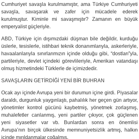
Cumhuriyet savaşla kurulmamıştır, ama Türkiye Cumhuriyeti
savaşla, savaşarak ve zafer için mücadele ederek
kurulmuştur. Kiminle mi savaşmıştır? Zamanın en büyük
emperyalist güçleriyle.
ABD, Türkiye için dışımızdaki düşman bile değildir, kurduğu
üslerle, tesislerle, istihbari teknik donanımlarıyla, askerleriyle,
havaalanlarıyla sınırlarımızın içinde olduğu gibi, “dostları”yla,
partileriyle, devlet içindeki görevlileriyle, Amerikan vatandaşı
olmuş hizmetindeki Türklerle de içimizdedir.
SAVAŞLARIN GETİRDİĞİ YENİ BİR BUHRAN
Ocak ayı içinde Avrupa yeni bir durumun içine girdi. Piyasalar
daraldı, durgunluk yaygınlaştı, pahalılık her geçen gün artıyor,
yönetimler kontrol gücünü kaybetmiş, yönetmek zorlaşmış,
muhalefetler canlanmış, yeni partiler çıkıyor, çok güçlenen
yeni siyasetler var vb. Bunlardan sonra en önemlisi
Avrupa’nın birçok ülkesinde memnuniyetsizlik artmış, halkın
içinde mırıldanmalar çoğalmış.