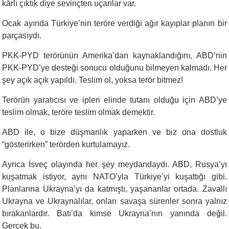
kârlı çıktık diye sevinçten uçanlar var.
Ocak ayında Türkiye’nin teröre verdiği ağır kayıplar planın bir
parçasıydı.
PKK-PYD terörünün Amerika’dan kaynaklandığını, ABD’nin
PKK-PYD’ye desteği sonucu olduğunu bilmeyen kalmadı. Her
şey açık açık yapıldı. Teslim ol, yoksa terör bitmez!
Terörün yaratıcısı ve ipleri elinde tutanı olduğu için ABD’ye
teslim olmak, teröre teslim olmak demektir.
ABD ile, o bize düşmanlık yaparken ve biz ona dostluk
“gösterirken” terörden kurtulamayız.
Ayrıca İsveç olayında her şey meydandaydı. ABD, Rusya’yı
kuşatmak istiyor, aynı NATO’yla Türkiye’yi kuşattığı gibi.
Planlarına Ukrayna’yı da katmıştı, yaşananlar ortada. Zavallı
Ukrayna ve Ukraynalılar, onları savaşa sürenler sonra yalnız
bırakanlardır. Batı’da kimse Ukrayna’nın yanında değil.
Gerçek bu.