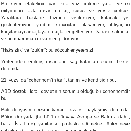
Bu kıyım felaketinin yanı sıra yüz binlerce yaralı ve iki
milyondan fazla insan da aç, susuz ve yersiz yurtsuz.
Yaralılara hastane hizmeti verilemiyor, kalacak yer
gösterilemiyor, yardım konvoyları ulaşamıyor, ihtiyaçları
karşılamayı amaçlayan araçlar engelleniyor. Dahası, saldırılar
ve bombardıman devam edip duruyor.
“
Haksızlık” ve “zulüm”; bu sözcükler yetersiz!
Yerlerinden edilmiş insanların sağ kalanları ölümü bekler
durumda.
21. yüzyılda “cehennem”in tarifi, tanımı ve kendisidir bu.
ABD destekli İsrail devletinin sorumlu olduğu bir cehennemdir
bu.
Batı dünyasının resmi kanadı rezaleti paylaşmış durumda.
Bütün dünyada (bu bütün dünyaya Avrupa ve Batı da dahil,
hatta İsrail de) yapılanlar protesto edilmekte, önlenmeye
çalışılmakta, ancak bir sonuç alınamamaktadır.