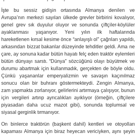
İşte bu sessiz gidişin ortasında Almanya denilen ve
Avrupa’nın merkezi sayılan ülkede grevler birbirini kovalıyor,
genel grev sık duyulur oluyor ve sonunda çiftçiler-köylüler
ayaklanması yaşanıyor. Yeni yılın ilk haftalarında
hareketlenen kırsal kesime önce “anlayışlı ol” çağrıları yapıldı,
arkasından bizzat bakanlar düzeyinde tehditler geldi. Ama ne
çare, ay sonuna kadar bütün hayatı felç eden traktör eylemleri
bütün dünyayı sarstı. “Dünya” sözcüğünü olayı büyütmek ve
durumu abartmak için kullanmadık, gerçekten de böyle oldu.
Çünkü yaşananlar emperyalizmin ve savaşın kaçınılmaz
sonucu olan bir buhranı göstermekteydi. Zengin Almanya,
zam yapmakta zorlanıyor, gelirlerini artırmaya çalışıyor, bunun
için vergileri artırıp ayrıcalıkları ayıklıyor (örneğin, çiftçilere
piyasadan daha ucuz mazot gibi), sonunda toplumsal ve
siyasal gerginlik tırmanıyor.
On binlerce traktörün (başkent dahil) kentleri ve otoyolları
kapaması Almanya için biraz heyecan vericiyken, aynı şeyin