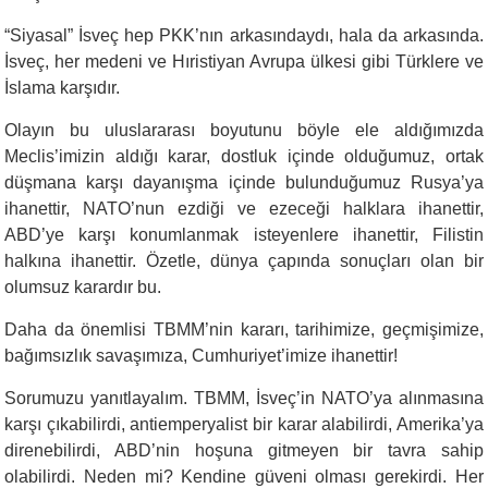
“
Siyasal” İsveç hep PKK’nın arkasındaydı, hala da arkasında.
İsveç, her medeni ve Hıristiyan Avrupa ülkesi gibi Türklere ve
İslama karşıdır.
Olayın bu uluslararası boyutunu böyle ele aldığımızda
Meclis’imizin aldığı karar, dostluk içinde olduğumuz, ortak
düşmana karşı dayanışma içinde bulunduğumuz Rusya’ya
ihanettir, NATO’nun ezdiği ve ezeceği halklara ihanettir,
ABD’ye karşı konumlanmak isteyenlere ihanettir, Filistin
halkına ihanettir. Özetle, dünya çapında sonuçları olan bir
olumsuz karardır bu.
Daha da önemlisi TBMM’nin kararı, tarihimize, geçmişimize,
bağımsızlık savaşımıza, Cumhuriyet’imize ihanettir!
Sorumuzu yanıtlayalım. TBMM, İsveç’in NATO’ya alınmasına
karşı çıkabilirdi, antiemperyalist bir karar alabilirdi, Amerika’ya
direnebilirdi, ABD’nin hoşuna gitmeyen bir tavra sahip
olabilirdi. Neden mi? Kendine güveni olması gerekirdi. Her