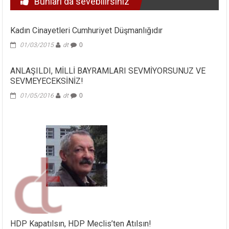
Bunları da sevebilirsiniz
Kadın Cinayetleri Cumhuriyet Düşmanlığıdır
01/03/2015
dt
0
ANLAŞILDI, MİLLİ BAYRAMLARI SEVMİYORSUNUZ VE
SEVMEYECEKSİNİZ!
01/05/2016
dt
0
HDP Kapatılsın, HDP Meclis’ten Atılsın!