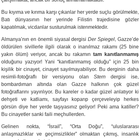
Bu kıyıma ve kırıma karşı çıkanlar her yerde suçlu görülmekte,
Batı dünyasının her yerinde Filistin trajedisine gözler
kapatılmak, vicdanlar susturulmak istenmektedir.
Almanya’nın en önemli siyasal dergisi
Der Spiegel
, Gazze’de
öldürülen sivillerle ilgili olarak o inanılmaz rakamı (25 bine
yakın ölüm) veriyor, ancak bu rakamın
tam kanıtlanmamış
olduğunu yazıyor! Yani “kanıtlanmamış olduğu” için 25 bin
kişilik bir cinayet, cinayet sayılmayabiliyor. Bu derginin daha
resimli-fotoğraflı bir versiyonu olan
Stern
dergisi ise,
bombardıman altında olan Gazze halkının çok güzel
fotoğraflarını yayınlıyor. Bu kareler o kadar güzel anlatıyor ki
dehşeti ve katliamı, sayfayı koparıp çerçeveleyip herkes
görsün diye her yerde taşıyasınız geliyor! Peki ama katiller?
Bu cinayetler sanki faili meçhullerden.
Gelinen nokta, “İsrail”, “Orta Doğu”, “uluslararası
anlaşmazlıklar ve geçimsizlikler” olmaktan çıkmış, insanlık