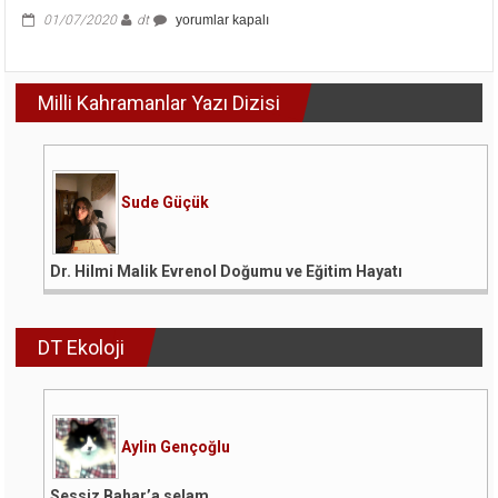
HDP
01/07/2020
dt
yorumlar kapalı
Kapatılsın,
HDP
Meclis’ten
Milli Kahramanlar Yazı Dizisi
Atılsın!
için
Sude Güçük
Dr. Hilmi Malik Evrenol Doğumu ve Eğitim Hayatı
DT Ekoloji
Aylin Gençoğlu
Sessiz Bahar’a selam…