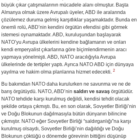
büyük çıkar çatışmalarının mücadele alanı olmuştur. Başta
Almanya olmak üzere Avrupalı üyeler, ABD ile aralarında
çözülemez duruma gelmiş karşıtlıklar yaşamaktadır. Bunda en
önemli rolü, ABD’nin kendini örgütün efendisi gibi görmek
istemesi oynamaktadır. ABD, kuruluşundan başlayarak
NATO’yu Avrupa ülkelerini kendine bağlamanın ve onları
kendi emperyalist çıkarlarına göre biçimlendirmenin aracı
yapmaya yönelmişti. ABD, NATO aracılığıyla Avrupa
ülkelerinde de tertipler yaptı. Ayrıca NATO ABD için dünyaya
2
yayılma ve hakim olma planlarına hizmet edecekti.
Bu bakımdan NATO daha kurulurken ne savunma ve ne de
barış örgütüydü. NATO, ABD’nin
saldırı ve savaş
örgütüdür.
NATO tehdide karşı kurulmuş değildi, kendisi tehdit olacak
şekilde ortaya çıkmıştı. Bu, en son olarak, Sovyetler Birliği’nin
ve Doğu Blokunun dağılmasıyla bütün dünyanın bilincine
çıkmıştır. NATO eğer Sovyetler Birliği “saldırganlığı”na karşı
kurulmuş olsaydı, Sovyetler Birliği’nin dağıldığı ve Doğu
Blokunun çöktüğü o dönemde görevinin bittiğini düşünüp