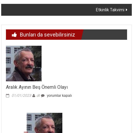
dolaşımı
Etkinlik Takvimi
Bunları da sevebilirsiniz
Aralık Ayının Beş Önemli Olayı
Aralık
01/01/2023
dt
yorumlar kapalı
Ayının
Beş
Önemli
Olayı
için