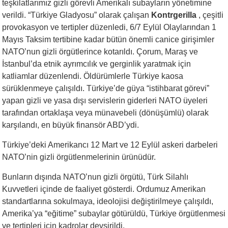
teşkilatlarımız gizli görevli Amerikalı subayların yönetimine
verildi. “Türkiye Gladyosu” olarak çalışan
Kontrgerilla
, çeşitli
provokasyon ve tertipler düzenledi, 6/7 Eylül Olaylarından 1
Mayıs Taksim tertibine kadar bütün önemli canice girişimler
NATO’nun gizli örgütlerince kotarıldı. Çorum, Maraş ve
İstanbul’da etnik ayrımcılık ve gerginlik yaratmak için
katliamlar düzenlendi. Öldürümlerle Türkiye kaosa
sürüklenmeye çalışıldı. Türkiye’de güya “istihbarat görevi”
yapan gizli ve yasa dışı servislerin giderleri NATO üyeleri
tarafından ortaklaşa veya münavebeli (dönüşümlü) olarak
karşılandı, en büyük finansör ABD’ydi.
Türkiye’deki Amerikancı 12 Mart ve 12 Eylül askeri darbeleri
NATO’nin gizli örgütlenmelerinin ürünüdür.
Bunların dışında NATO’nun gizli örgütü, Türk Silahlı
Kuvvetleri içinde de faaliyet gösterdi. Ordumuz Amerikan
standartlarına sokulmaya, ideolojisi değiştirilmeye çalışıldı,
Amerika’ya “eğitime” subaylar götürüldü, Türkiye örgütlenmesi
ve tertipleri için kadrolar devşirildi.