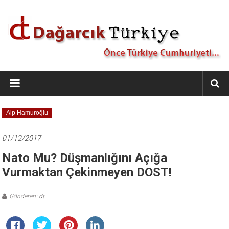
İçeriğe
geç
Dağarcık
Türkiye
Önce
Alp Hamuroğlu
Türkiye
Cumhuriyeti…
01/12/2017
Nato Mu? Düşmanlığını Açığa
Vurmaktan Çekinmeyen DOST!
Gönderen: dt