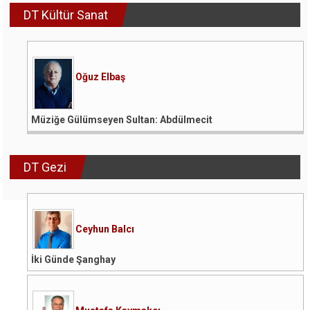
DT Kültür Sanat
Oğuz Elbaş
Müziğe Gülümseyen Sultan: Abdülmecit
DT Gezi
Ceyhun Balcı
İki Günde Şanghay