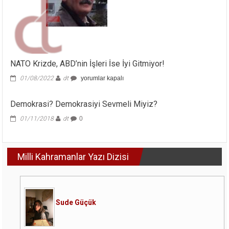
NATO Krizde, ABD’nin İşleri İse İyi Gitmiyor!
NATO
01/08/2022
dt
yorumlar kapalı
Krizde,
ABD’nin
Demokrasi? Demokrasiyi Sevmeli Miyiz?
İşleri
İse
01/11/2018
dt
0
İyi
Gitmiyor!
için
Milli Kahramanlar Yazı Dizisi
Sude Güçük