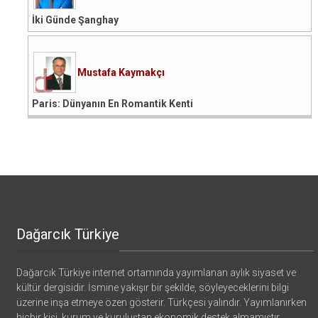
İki Günde Şanghay
Mustafa Kaymakçı
Paris: Dünyanın En Romantik Kenti
Dağarcık Türkiye
Dağarcık Türkiye internet ortamında yayımlanan aylık siyaset ve
kültür dergisidir. İsmine yakışır bir şekilde, söyleyeceklerini bilgi
üzerine inşa etmeye özen gösterir. Türkçesi yalındır. Yayımlanırken
hiçbir kişi, kurum ve kuruluştan ekonomik destek almamıştır.