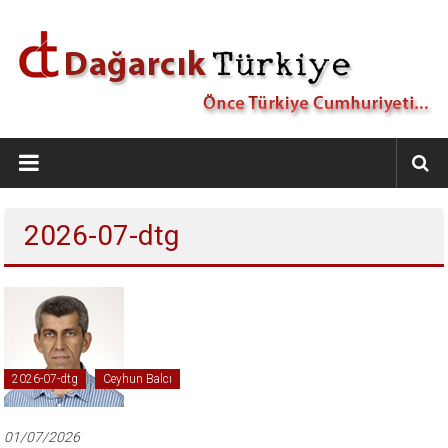
İçeriğe
geç
Dağarcık
Türkiye
Önce
2026-07-dtg
Türkiye
Cumhuriyeti…
2026-07-dtg
Ceyhun Balcı
01/07/2026