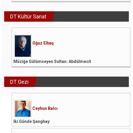
DT Kültür Sanat
Oğuz Elbaş
Müziğe Gülümseyen Sultan: Abdülmecit
DT Gezi
Ceyhun Balcı
İki Günde Şanghay