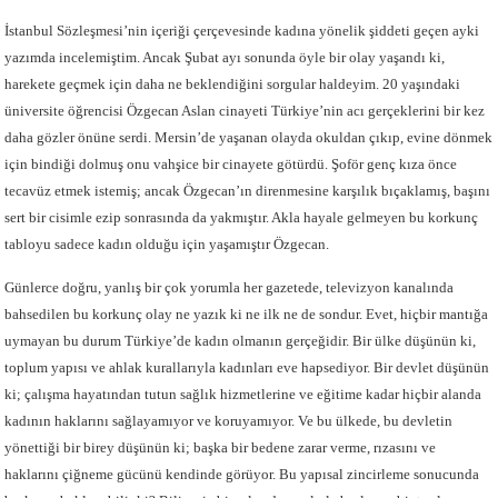
İstanbul Sözleşmesi’nin içeriği çerçevesinde kadına yönelik şiddeti geçen ayki
yazımda incelemiştim. Ancak Şubat ayı sonunda öyle bir olay yaşandı ki,
harekete geçmek için daha ne beklendiğini sorgular haldeyim. 20 yaşındaki
üniversite öğrencisi Özgecan Aslan cinayeti Türkiye’nin acı gerçeklerini bir kez
daha gözler önüne serdi. Mersin’de yaşanan olayda okuldan çıkıp, evine dönmek
için bindiği dolmuş onu vahşice bir cinayete götürdü. Şoför genç kıza önce
tecavüz etmek istemiş; ancak Özgecan’ın direnmesine karşılık bıçaklamış, başını
sert bir cisimle ezip sonrasında da yakmıştır. Akla hayale gelmeyen bu korkunç
tabloyu sadece kadın olduğu için yaşamıştır Özgecan.
Günlerce doğru, yanlış bir çok yorumla her gazetede, televizyon kanalında
bahsedilen bu korkunç olay ne yazık ki ne ilk ne de sondur. Evet, hiçbir mantığa
uymayan bu durum Türkiye’de kadın olmanın gerçeğidir. Bir ülke düşünün ki,
toplum yapısı ve ahlak kurallarıyla kadınları eve hapsediyor. Bir devlet düşünün
ki; çalışma hayatından tutun sağlık hizmetlerine ve eğitime kadar hiçbir alanda
kadının haklarını sağlayamıyor ve koruyamıyor. Ve bu ülkede, bu devletin
yönettiği bir birey düşünün ki; başka bir bedene zarar verme, rızasını ve
haklarını çiğneme gücünü kendinde görüyor. Bu yapısal zincirleme sonucunda