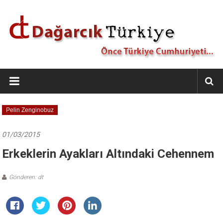
İçeriğe
geç
Dağarcık
Türkiye
Önce
Pelin Zenginobuz
Türkiye
Cumhuriyeti…
01/03/2015
Erkeklerin Ayakları Altındaki Cehennem
Gönderen: dt