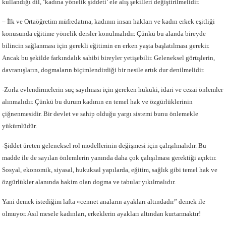
kullandığı dil, ‘kadına yönelik şiddeti’ ele alış şekilleri değiştirilmelidir.
– İlk ve Ortaöğretim müfredatına, kadının insan hakları ve kadın erkek eşitliği
konusunda eğitime yönelik dersler konulmalıdır. Çünkü bu alanda bireyde
bilincin sağlanması için gerekli eğitimin en erken yaşta başlatılması gerekir.
Ancak bu şekilde farkındalık sahibi bireyler yetişebilir. Geleneksel görüşlerin,
davranışların, dogmaların biçimlendirdiği bir nesile artık dur denilmelidir.
-Zorla evlendirmelerin suç sayılması için gereken hukuki, idari ve cezai önlemler
alınmalıdır. Çünkü bu durum kadının en temel hak ve özgürlüklerinin
çiğnenmesidir. Bir devlet ve sahip olduğu yargı sistemi bunu önlemekle
yükümlüdür.
-Şiddet üreten geleneksel rol modellerinin değişmesi için çalışılmalıdır. Bu
madde ile de sayılan önlemlerin yanında daha çok çalışılması gerektiği açıktır.
Sosyal, ekonomik, siyasal, hukuksal yapılarda, eğitim, sağlık gibi temel hak ve
özgürlükler alanında hakim olan dogma ve tabular yıkılmalıdır.
Yani demek istediğim lafta «cennet anaların ayakları altındadır” demek ile
olmuyor. Asıl mesele kadınları, erkeklerin ayakları altından kurtarmaktır!