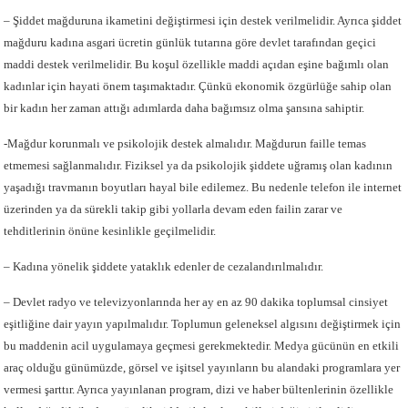
– Şiddet mağduruna ikametini değiştirmesi için destek verilmelidir. Ayrıca şiddet
mağduru kadına asgari ücretin günlük tutarına göre devlet tarafından geçici
maddi destek verilmelidir. Bu koşul özellikle maddi açıdan eşine bağımlı olan
kadınlar için hayati önem taşımaktadır. Çünkü ekonomik özgürlüğe sahip olan
bir kadın her zaman attığı adımlarda daha bağımsız olma şansına sahiptir.
-Mağdur korunmalı ve psikolojik destek almalıdır. Mağdurun faille temas
etmemesi sağlanmalıdır. Fiziksel ya da psikolojik şiddete uğramış olan kadının
yaşadığı travmanın boyutları hayal bile edilemez. Bu nedenle telefon ile internet
üzerinden ya da sürekli takip gibi yollarla devam eden failin zarar ve
tehditlerinin önüne kesinlikle geçilmelidir.
– Kadına yönelik şiddete yataklık edenler de cezalandırılmalıdır.
– Devlet radyo ve televizyonlarında her ay en az 90 dakika toplumsal cinsiyet
eşitliğine dair yayın yapılmalıdır. Toplumun geleneksel algısını değiştirmek için
bu maddenin acil uygulamaya geçmesi gerekmektedir. Medya gücünün en etkili
araç olduğu günümüzde, görsel ve işitsel yayınların bu alandaki programlara yer
vermesi şarttır. Ayrıca yayınlanan program, dizi ve haber bültenlerinin özellikle