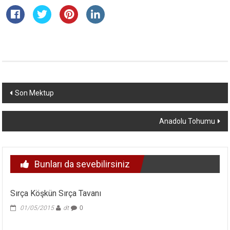
Yazı
Son Mektup
dolaşımı
Anadolu Tohumu
Bunları da sevebilirsiniz
Sırça Köşkün Sırça Tavanı
01/05/2015
dt
0