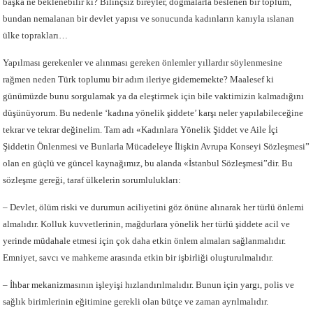
başka ne beklenebilir ki? Bilinçsiz bireyler, dogmalarla beslenen bir toplum,
bundan nemalanan bir devlet yapısı ve sonucunda kadınların kanıyla ıslanan
ülke toprakları…
Yapılması gerekenler ve alınması gereken önlemler yıllardır söylenmesine
rağmen neden Türk toplumu bir adım ileriye gidememekte? Maalesef ki
günümüzde bunu sorgulamak ya da eleştirmek için bile vaktimizin kalmadığını
düşünüyorum. Bu nedenle ‘kadına yönelik şiddete’ karşı neler yapılabileceğine
tekrar ve tekrar değinelim. Tam adı «Kadınlara Yönelik Şiddet ve Aile İçi
Şiddetin Önlenmesi ve Bunlarla Mücadeleye İlişkin Avrupa Konseyi Sözleşmesi”
olan en güçlü ve güncel kaynağımız, bu alanda «İstanbul Sözleşmesi”dir. Bu
sözleşme gereği, taraf ülkelerin sorumlulukları:
– Devlet, ölüm riski ve durumun aciliyetini göz önüne alınarak her türlü önlemi
almalıdır. Kolluk kuvvetlerinin, mağdurlara yönelik her türlü şiddete acil ve
yerinde müdahale etmesi için çok daha etkin önlem almaları sağlanmalıdır.
Emniyet, savcı ve mahkeme arasında etkin bir işbirliği oluşturulmalıdır.
– İhbar mekanizmasının işleyişi hızlandırılmalıdır. Bunun için yargı, polis ve
sağlık birimlerinin eğitimine gerekli olan bütçe ve zaman ayrılmalıdır.