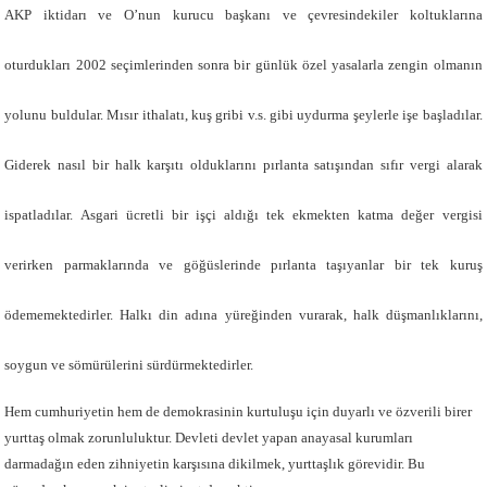
AKP iktidarı ve O’nun kurucu başkanı ve çevresindekiler koltuklarına
oturdukları 2002 seçimlerinden sonra bir günlük özel yasalarla zengin olmanın
yolunu buldular. Mısır ithalatı, kuş gribi v.s. gibi uydurma şeylerle işe başladılar.
Giderek nasıl bir halk karşıtı olduklarını pırlanta satışından sıfır vergi alarak
ispatladılar. Asgari ücretli bir işçi aldığı tek ekmekten katma değer vergisi
verirken parmaklarında ve göğüslerinde pırlanta taşıyanlar bir tek kuruş
ödememektedirler. Halkı din adına yüreğinden vurarak, halk düşmanlıklarını,
soygun ve sömürülerini sürdürmektedirler.
Hem cumhuriyetin hem de demokrasinin kurtuluşu için duyarlı ve özverili birer
yurttaş olmak zorunluluktur. Devleti devlet yapan anayasal kurumları
darmadağın eden zihniyetin karşısına dikilmek, yurttaşlık görevidir. Bu