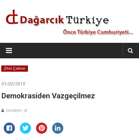
İçeriğe
geç
Dağarcık
Türkiye
Önce
Zihni Çetiner
Türkiye
Cumhuriyeti…
01/02/2015
Demokrasiden Vazgeçilmez
Gönderen: dt