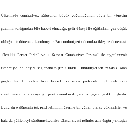
Ülkemizde cumhuriyet, nüfusunun büyük çoğunluğunun böyle bir yönetim
şeklinin varlığından bile haberi olmadığı, gelir düzeyi ile eğitiminin çok düşük
olduğu bir dönemde kurulmuştur. Bu cumhuriyetin demokratikleşme denemesi,
«Terakki Perver Fırka” ve « Serbest Cumhuriyet Fırkası” ile uygulanmak
istenmişse de başarı sağlanamamıştır. Çünkü Cumhuriyet’ten rahatsız olan
güçler, bu denemeleri fırsat bilerek bu siyasi partilerde toplanarak yeni
cumhuriyeti baltalamaya girişerek demokratik yaşama geçişi geciktirmişlerdir.
Bunu da o dönemin tek parti rejiminin üzerine bir günah olarak yüklemişler ve
hala da yüklemeyi sürdürmektedirler. Dinsel siyasi rejimler asla özgür yurttaşlar