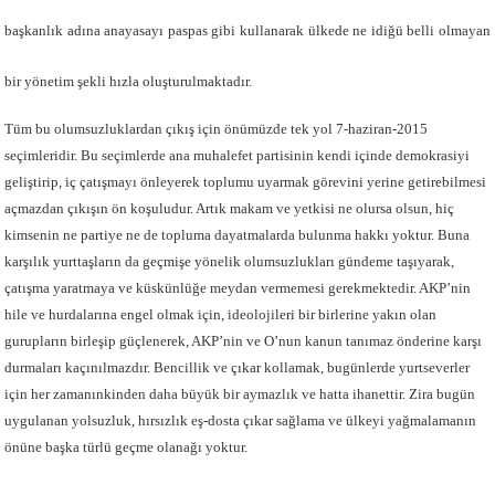
başkanlık adına anayasayı paspas gibi kullanarak ülkede ne idiğü belli olmayan
bir yönetim şekli hızla oluşturulmaktadır.
Tüm bu olumsuzluklardan çıkış için önümüzde tek yol 7-haziran-2015
seçimleridir. Bu seçimlerde ana muhalefet partisinin kendi içinde demokrasiyi
geliştirip, iç çatışmayı önleyerek toplumu uyarmak görevini yerine getirebilmesi
açmazdan çıkışın ön koşuludur. Artık makam ve yetkisi ne olursa olsun, hiç
kimsenin ne partiye ne de topluma dayatmalarda bulunma hakkı yoktur. Buna
karşılık yurttaşların da geçmişe yönelik olumsuzlukları gündeme taşıyarak,
çatışma yaratmaya ve küskünlüğe meydan vermemesi gerekmektedir. AKP’nin
hile ve hurdalarına engel olmak için, ideolojileri bir birlerine yakın olan
gurupların birleşip güçlenerek, AKP’nin ve O’nun kanun tanımaz önderine karşı
durmaları kaçınılmazdır. Bencillik ve çıkar kollamak, bugünlerde yurtseverler
için her zamanınkinden daha büyük bir aymazlık ve hatta ihanettir. Zira bugün
uygulanan yolsuzluk, hırsızlık eş-dosta çıkar sağlama ve ülkeyi yağmalamanın
önüne başka türlü geçme olanağı yoktur.