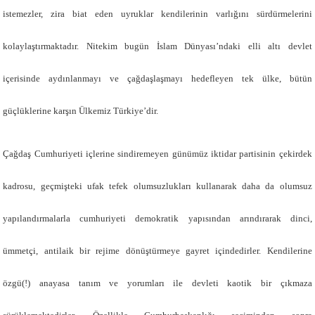
istemezler, zira biat eden uyruklar kendilerinin varlığını sürdürmelerini
kolaylaştırmaktadır. Nitekim bugün İslam Dünyası’ndaki elli altı devlet
içerisinde aydınlanmayı ve çağdaşlaşmayı hedefleyen tek ülke, bütün
güçlüklerine karşın Ülkemiz Türkiye’dir.
Çağdaş Cumhuriyeti içlerine sindiremeyen günümüz iktidar partisinin çekirdek
kadrosu, geçmişteki ufak tefek olumsuzlukları kullanarak daha da olumsuz
yapılandırmalarla cumhuriyeti demokratik yapısından arındırarak dinci,
ümmetçi, antilaik bir rejime dönüştürmeye gayret içindedirler. Kendilerine
özgü(!) anayasa tanım ve yorumları ile devleti kaotik bir çıkmaza