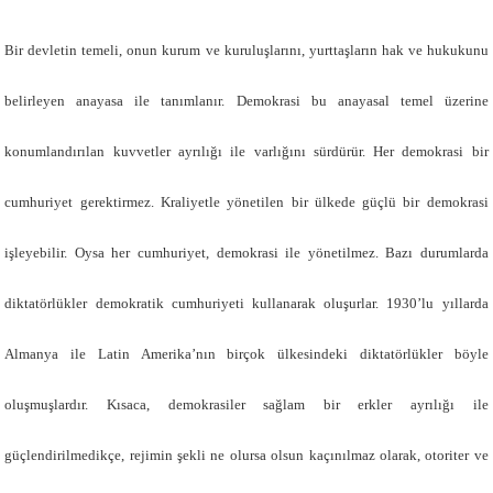
Bir devletin temeli, onun kurum ve kuruluşlarını, yurttaşların hak ve hukukunu
belirleyen anayasa ile tanımlanır. Demokrasi bu anayasal temel üzerine
konumlandırılan kuvvetler ayrılığı ile varlığını sürdürür. Her demokrasi bir
cumhuriyet gerektirmez. Kraliyetle yönetilen bir ülkede güçlü bir demokrasi
işleyebilir. Oysa her cumhuriyet, demokrasi ile yönetilmez. Bazı durumlarda
diktatörlükler demokratik cumhuriyeti kullanarak oluşurlar. 1930’lu yıllarda
Almanya ile Latin Amerika’nın birçok ülkesindeki diktatörlükler böyle
oluşmuşlardır. Kısaca, demokrasiler sağlam bir erkler ayrılığı ile
güçlendirilmedikçe, rejimin şekli ne olursa olsun kaçınılmaz olarak, otoriter ve