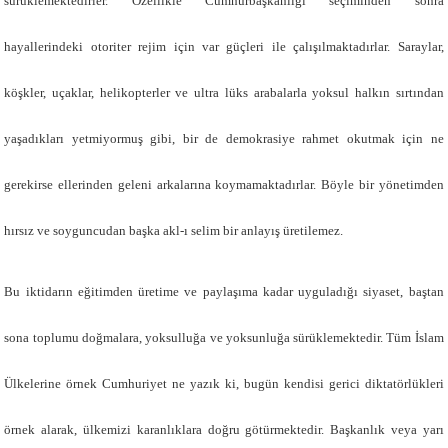
sürüklemektedirler. Özellikle Cumhurbaşkanlığı seçiminden sonra
hayallerindeki otoriter rejim için var güçleri ile çalışılmaktadırlar. Saraylar,
köşkler, uçaklar, helikopterler ve ultra lüks arabalarla yoksul halkın sırtından
yaşadıkları yetmiyormuş gibi, bir de demokrasiye rahmet okutmak için ne
gerekirse ellerinden geleni arkalarına koymamaktadırlar. Böyle bir yönetimden
hırsız ve soyguncudan başka ak
l-ı selim bir anlayış üretilemez.
Bu iktidarın eğitimden üretime ve paylaşıma kadar uyguladığı siyaset, baştan
sona toplumu doğmalara, yoksulluğa ve yoksunluğa sürüklemektedir. Tüm İslam
Ülkelerine örnek Cumhuriyet ne yazık ki, bugün kendisi gerici diktatörlükleri
örnek alarak, ülkemizi karanlıklara doğru götürmektedir. Başkanlık veya yarı