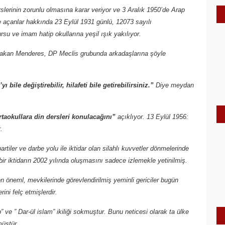
rslerinin zorunlu olmasına karar veriyor ve 3 Aralık 1950’de Arap
ne açanlar hakkında 23 Eylül 1931 günlü, 12073 sayılı
su ve imam hatip okullarına yeşil ışık yakılıyor.
aşbakan Menderes, DP Meclis grubunda arkadaşlarına şöyle
bile değiştirebilir, hilafeti bile getirebilirsiniz.”
Diye meydan
rtaokullara din dersleri konulacağını”
açıklıyor. 13 Eylül 1956:
.
tiler ve darbe yolu ile iktidar olan silahlı kuvvetler dönmelerinde
 bir iktidarın 2002 yılında oluşmasını sadece izlemekle yetinilmiş.
 en öneml, mevkilerinde görevlendirilmiş yeminli gericiler bugün
ini felç etmişlerdir.
” ve ” Dar-ül islam” ikiliği sokmuştur. Bunu neticesi olarak ta ülke
müştür.