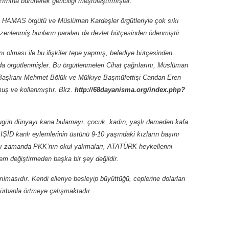
ırhına bürünerek gericiliği meşrulaştırmışlar.
lan HAMAS örgütü ve Müslüman Kardeşler örgütleriyle çok sıkı
ı düzenlenmiş bunların paraları da devlet bütçesinden ödenmiştir.
 olması ile bu ilişkiler tepe yapmış, belediye bütçesinden
a örgütlenmişler. Bu örgütlenmeleri Cihat çağrılarını, Müslüman
 İl Başkanı Mehmet Bölük ve Mülkiye Başmüfettişi Candan Eren
muş ve kollanmıştır. Bkz.
http://68dayanisma.org/index.php?
tü bugün dünyayı kana bulamayı, çocuk, kadın, yaşlı demeden kafa
IŞİD kanlı eylemlerinin üstünü 9-10 yaşındaki kızların başını
nı zamanda PKK’nın okul yakmaları, ATATÜRK heykellerini
m değiştirmeden başka bir şey değildir.
ılmasıdır. Kendi elleriye besleyip büyüttüğü, ceplerine dolarları
 türbanla örtmeye çalışmaktadır.