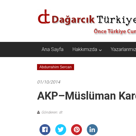
İçeriğe
Dağarcık
geç
Türkiye
Önce
Türkiye
Cumhuriyeti…
Ana Sayfa
Hakkımızda
Yazarlarımı
Abdurrahim Sercan
01/10/2014
AKP–Müslüman Kard
Gönderen: dt