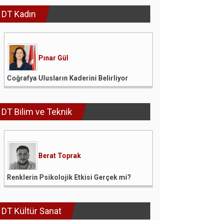
DT Kadın
Pınar Gül
Coğrafya Ulusların Kaderini Belirliyor
DT Bilim ve Teknik
Berat Toprak
Renklerin Psikolojik Etkisi Gerçek mi?
DT Kültür Sanat