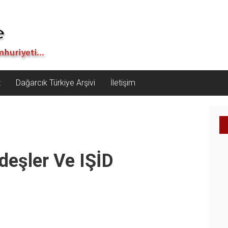
z
Dağarcık Türkiye Arşivi
İletişim
eşler Ve IŞİD