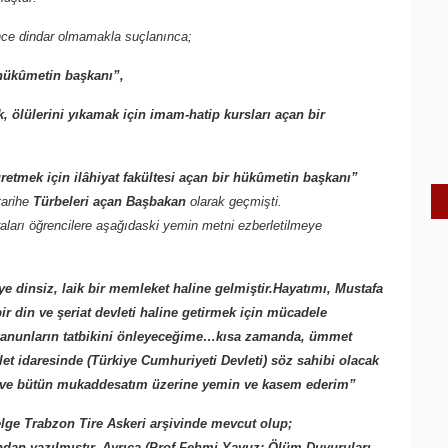
nce dindar olmamakla suçlanınca;
 hükûmetin başkanı”,
ölülerini yıkamak için imam-hatip kursları açan bir
etmek için ilâhiyat fakültesi açan bir hükûmetin başkanı”
tarihe
Türbeleri açan Başbakan
olarak geçmişti.
nraları öğrencilere aşağıdaski yemin metni ezberletilmeye
siz, laik bir memleket haline gelmiştir.Hayatımı, Mustafa
ir din ve şeriat devleti haline getirmek için mücadele
kanunların tatbikini önleyeceğime…kısa zamanda, ümmet
let idaresinde (Türkiye Cumhuriyeti Devleti) söz sahibi olacak
m ve bütün mukaddesatım üzerine yemin ve kasem ederim”
lge Trabzon Tire Askeri arşivinde mevcut olup;
ndan yazılmıştır. Ayrıca (Prof Fehmi Yavuz: Ölüm Duyuruları,