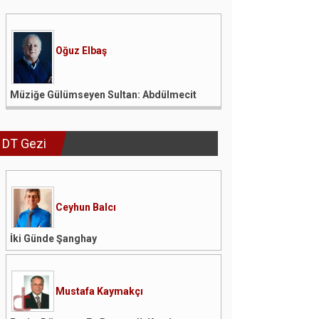
Oğuz Elbaş
Müziğe Gülümseyen Sultan: Abdülmecit
DT Gezi
Ceyhun Balcı
İki Günde Şanghay
Mustafa Kaymakçı