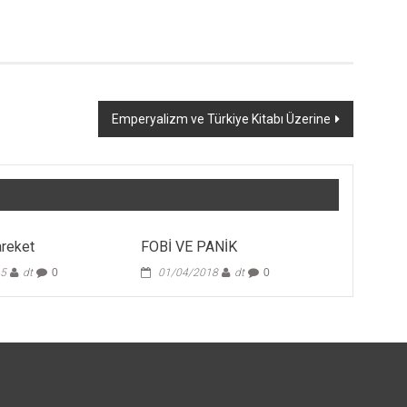
Emperyalizm ve Türkiye Kitabı Üzerine
areket
FOBİ VE PANİK
15
dt
0
01/04/2018
dt
0