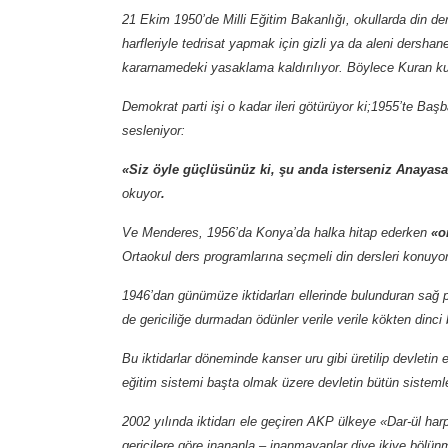
21 Ekim 1950’de Milli Eğitim Bakanlığı, okullarda din de
harfleriyle tedrisat yapmak için gizli ya da aleni dersha
kararnamedeki yasaklama kaldırılıyor. Böylece Kuran kur
Demokrat parti işi o kadar ileri götürüyor ki;1955’te B
sesleniyor:
«Siz öyle güçlüsünüz ki, şu anda isterseniz Anayasa’yı 
okuyor
.
Ve Menderes, 1956’da Konya’da halka hitap ederken
«o
Ortaokul ders programlarına seçmeli din dersleri konuyor
1946’dan günümüze iktidarları ellerinde bulunduran sağ par
de gericiliğe durmadan ödünler verile verile kökten dinci
Bu iktidarlar döneminde kanser uru gibi üretilip devletin
eğitim sistemi başta olmak üzere devletin bütün sistemler
2002 yılında iktidarı ele geçiren AKP ülkeye
«Dar-ül harp
gericilere göre inananla – inanmayanlar diye ikiye bölün