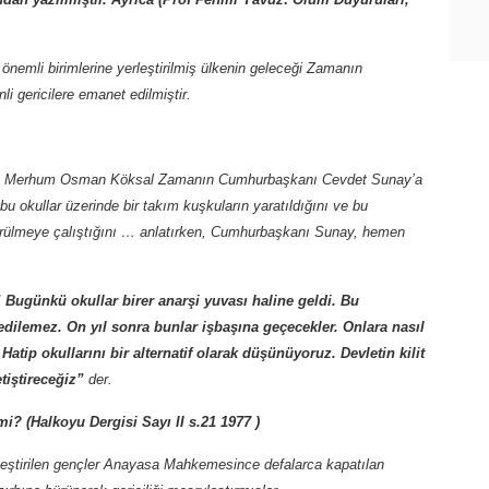
 önemli birimlerine yerleştirilmiş ülkenin geleceği Zamanın
 gericilere emanet edilmiştir.
natörü Merhum Osman Köksal Zamanın Cumhurbaşkanı Cevdet Sunay’a
u okullar üzerinde bir takım kuşkuların yaratıldığını ve bu
şürülmeye çalıştığını … anlatırken, Cumhurbaşkanı Sunay, hemen
” Bugünkü okullar birer anarşi yuvası haline geldi. Bu
edilemez. On yıl sonra bunlar işbaşına geçecekler. Onlara nasıl
atip okullarını bir alternatif olarak düşünüyoruz. Devletin kilit
etiştireceğiz”
der.
i? (Halkoyu Dergisi Sayı II s.21 1977 )
erleştirilen gençler Anayasa Mahkemesince defalarca kapatılan