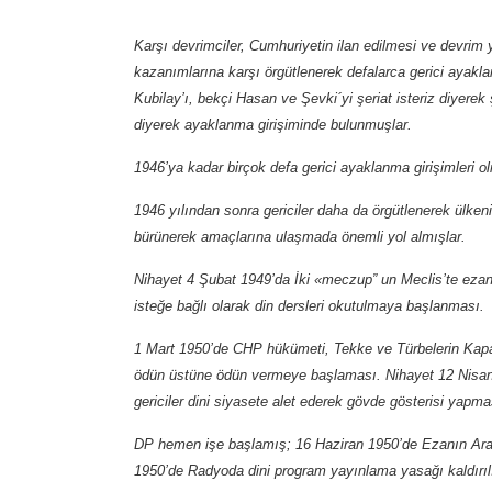
Karşı devrimciler, Cumhuriyetin ilan edilmesi ve devrim 
kazanımlarına karşı örgütlenerek defalarca gerici aya
Kubilay’ı,
bekçi Hasan ve Şevki´yi
şeriat
isteriz diyerek
diyerek ayaklanma girişiminde bulunmuşlar
.
1946’ya kadar birçok defa gerici ayaklanma girişimleri ol
1946 yılından sonra gericiler daha da örgütlenerek ülke
bürünerek amaçlarına ulaşmada önemli yol almışlar.
Nihayet 4 Şubat 1949’da İki «meczup” un Meclis’te ezan 
isteğe bağlı olarak din dersleri okutulmaya başlanması.
1 Mart 1950’de CHP hükümeti, Tekke ve Türbelerin Kapatı
ödün üstüne ödün vermeye başlaması. Nihayet 12 Nisan
gericiler dini siyasete alet ederek gövde gösterisi yapma
DP hemen işe başlamış; 16 Haziran 1950’de Ezanın Arap
1950’de Radyoda dini program yayınlama yasağı kaldırıl