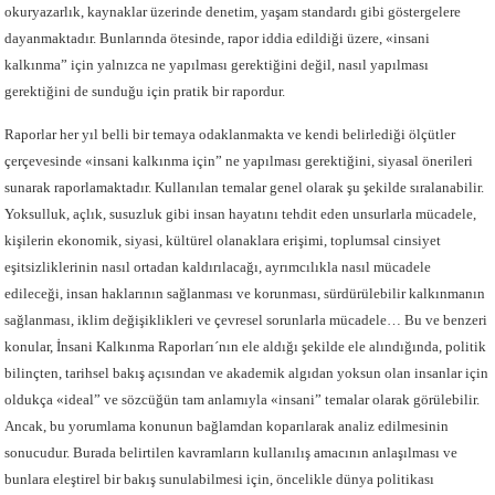
okuryazarlık, kaynaklar üzerinde denetim, yaşam standardı gibi göstergelere
dayanmaktadır. Bunlarında ötesinde, rapor iddia edildiği üzere, «insani
kalkınma” için yalnızca ne yapılması gerektiğini değil, nasıl yapılması
gerektiğini de sunduğu için pratik bir rapordur.
Raporlar her yıl belli bir temaya odaklanmakta ve kendi belirlediği ölçütler
çerçevesinde «insani kalkınma için” ne yapılması gerektiğini, siyasal önerileri
sunarak raporlamaktadır. Kullanılan temalar genel olarak şu şekilde sıralanabilir.
Yoksulluk, açlık, susuzluk gibi insan hayatını tehdit eden unsurlarla mücadele,
kişilerin ekonomik, siyasi, kültürel olanaklara erişimi, toplumsal cinsiyet
eşitsizliklerinin nasıl ortadan kaldırılacağı, ayrımcılıkla nasıl mücadele
edileceği, insan haklarının sağlanması ve korunması, sürdürülebilir kalkınmanın
sağlanması, iklim değişiklikleri ve çevresel sorunlarla mücadele… Bu ve benzeri
konular, İnsani Kalkınma Raporları´nın ele aldığı şekilde ele alındığında, politik
bilinçten, tarihsel bakış açısından ve akademik algıdan yoksun olan insanlar için
oldukça «ideal” ve sözcüğün tam anlamıyla «insani” temalar olarak görülebilir.
Ancak, bu yorumlama konunun bağlamdan koparılarak analiz edilmesinin
sonucudur. Burada belirtilen kavramların kullanılış amacının anlaşılması ve
bunlara eleştirel bir bakış sunulabilmesi için, öncelikle dünya politikası