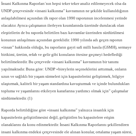
İnsani Kalkınma Raporları´nın hepsi teker teker analiz edilemeyecek olsa da
UNDP çerçevesinde «insani kalkınma” kavramının ne şekilde kullanıldığının
anlaşılabilmesi açısından ilk rapor olan 1990 raporunun incelenmesi yerinde
olacaktır. Ayrıca çalışmanın ilerleyen kısımlarında üzerinde durulacak olan
eleştirilerin de bu raporda belirtilen bazı kavramlar üzerinden sürdürülmesi
konunun anlaşılması açısından gereklidir. 1990 yılında adı geçen raporun
«insan” hakkında olduğu, bu raporların gayri safi milli hasıla (GSMH), sermaye
birikimi, üretim, refah ve gelir gibi konuların ötesine geçmeyi hedeflediği
belirtilmektedir. Bu çerçevede «insani kalkınma” kavramının bir tanımı
yapılmaktadır. Buna göre: UNDP «bireylerin seçeneklerini arttırmak, onların
uzun ve sağlıklı bir yaşam sürmeleri için kapasitelerini geliştirmek, bilgiye
ulaştırmak, kaliteli bir yaşam standardına kavuşturmak ve içinde bulundukları
topluma ve yaşamlarını etkileyen kararlarına yardımcı olmak için” çalışmalar
sürdürmektedir. (1)
Raporda belirtildiğine göre «insani kalkınma” yalnızca insanlık için
kapasitelerin geliştirilmesini değil, geliştirilen bu kapasitelere erişim
olanaklarını da konu edinmektedir. İnsani Kalkınma Raporlarını şekillendiren
insani kalkınma endeksi çerçevesinde ele alınan konular, ortalama yaşam süresi,