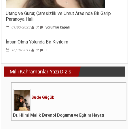
Utanç ve Gurur, Çaresizlik ve Umut Arasında Bir Garip
Paranoya Hali
Utanç
01/03/2023
dt
yorumlar kapalı
ve
Gurur,
İnsan Olma Yolunda Bir Kıvılcım
Çaresizlik
ve
16/10/2011
dt
0
Umut
Arasında
Bir
Garip
Milli Kahramanlar Yazı Dizisi
Paranoya
Hali
için
Sude Güçük
Dr. Hilmi Malik Evrenol Doğumu ve Eğitim Hayatı