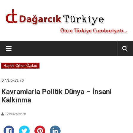
İçeriğe
geç
Dağarcık
Türkiye
Önce
Hande Orhon Özdağ
Türkiye
Cumhuriyeti…
01/05/2013
Kavramlarla Politik Dünya – İnsani
Kalkınma
Gönderen: dt