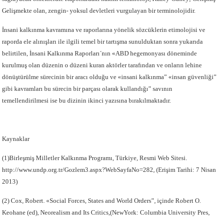
Gelişmekte olan, zengin- yoksul devletleri vurgulayan bir terminolojidir.
İnsani kalkınma kavramına ve raporlarına yönelik sözcüklerin etimolojisi ve
raporda ele alınışları ile ilgili temel bir tartışma sunulduktan sonra yukarıda
belirtilen, İnsani Kalkınma Raporları´nın «ABD hegemonyası döneminde
kurulmuş olan düzenin o düzeni kuran aktörler tarafından ve onların lehine
dönüştürülme sürecinin bir aracı olduğu ve «insani kalkınma” «insan güvenliği”
gibi kavramları bu sürecin bir parçası olarak kullandığı” savının
temellendirilmesi ise bu dizinin ikinci yazısına bırakılmaktadır.
Kaynaklar
(1)Birleşmiş Milletler Kalkınma Programı, Türkiye, Resmi Web Sitesi.
http://www.undp.org.tr/Gozlem3.aspx?WebSayfaNo=282, (Erişim Tarihi: 7 Nisan
2013)
(2) Cox, Robert. «Social Forces, States and World Orders”, içinde Robert O.
Keohane (ed), Neorealism and Its Critics,(NewYork: Columbia University Pres,