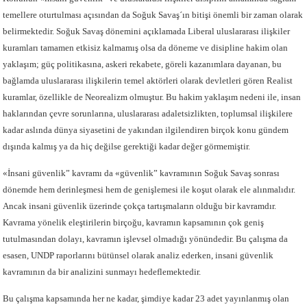
temellere oturtulması açısından da Soğuk Savaş´ın bitişi önemli bir zaman olarak
belirmektedir. Soğuk Savaş dönemini açıklamada Liberal uluslararası ilişkiler
kuramları tamamen etkisiz kalmamış olsa da döneme ve disipline hakim olan
yaklaşım; güç politikasına, askeri rekabete, göreli kazanımlara dayanan, bu
bağlamda uluslararası ilişkilerin temel aktörleri olarak devletleri gören Realist
kuramlar, özellikle de Neorealizm olmuştur. Bu hakim yaklaşım nedeni ile, insan
haklarından çevre sorunlarına, uluslararası adaletsizlikten, toplumsal ilişkilere
kadar aslında dünya siyasetini de yakından ilgilendiren birçok konu gündem
dışında kalmış ya da hiç değilse gerektiği kadar değer görmemiştir.
«İnsani güvenlik” kavramı da «güvenlik” kavramının Soğuk Savaş sonrası
dönemde hem derinleşmesi hem de genişlemesi ile koşut olarak ele alınmalıdır.
Ancak insani güvenlik üzerinde çokça tartışmaların olduğu bir kavramdır.
Kavrama yönelik eleştirilerin birçoğu, kavramın kapsamının çok geniş
tutulmasından dolayı, kavramın işlevsel olmadığı yönündedir. Bu çalışma da
esasen, UNDP raporlarını bütünsel olarak analiz ederken, insani güvenlik
kavramının da bir analizini sunmayı hedeflemektedir.
Bu çalışma kapsamında her ne kadar, şimdiye kadar 23 adet yayınlanmış olan