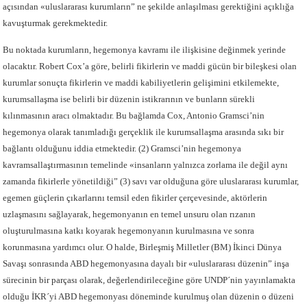
açısından «uluslararası kurumların” ne şekilde anlaşılması gerektiğini açıklığa
kavuşturmak gerekmektedir.
Bu noktada kurumların, hegemonya kavramı ile ilişkisine değinmek yerinde
olacaktır. Robert Cox’a göre, belirli fikirlerin ve maddi gücün bir bileşkesi olan
kurumlar sonuçta fikirlerin ve maddi kabiliyetlerin gelişimini etkilemekte,
kurumsallaşma ise belirli bir düzenin istikrarının ve bunların sürekli
kılınmasının aracı olmaktadır. Bu bağlamda Cox, Antonio Gramsci’nin
hegemonya olarak tanımladığı gerçeklik ile kurumsallaşma arasında sıkı bir
bağlantı olduğunu iddia etmektedir. (2) Gramsci’nin hegemonya
kavramsallaştırmasının temelinde «insanların yalnızca zorlama ile değil aynı
zamanda fikirlerle yönetildiği” (3) savı var olduğuna göre uluslararası kurumlar,
egemen güçlerin çıkarlarını temsil eden fikirler çerçevesinde, aktörlerin
uzlaşmasını sağlayarak, hegemonyanın en temel unsuru olan rızanın
oluşturulmasına katkı koyarak hegemonyanın kurulmasına ve sonra
korunmasına yardımcı olur. O halde, Birleşmiş Milletler (BM) İkinci Dünya
Savaşı sonrasında ABD hegemonyasına dayalı bir «uluslararası düzenin” inşa
sürecinin bir parçası olarak, değerlendirileceğine göre UNDP´nin yayınlamakta
olduğu İKR´yi ABD hegemonyası döneminde kurulmuş olan düzenin o düzeni