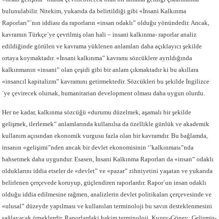
bulunulabilir. Nitekim, yukarıda da belirtildiği gibi «İnsani Kalkınma
Raporları”´nın iddiası da raporların «insan odaklı” olduğu yönündedir. Ancak,
kavramın Türkçe´ye çevrilmiş olan hali – insani kalkınma- raporlar analiz
edildiğinde görülen ve kavrama yüklenen anlamları daha açıklayıcı şekilde
ortaya koymaktadır. «İnsani kalkınma” kavramı sözcüklere ayrıldığında
kalkınmanın «insani” olan çeşidi gibi bir anlam çıkmaktadır ki bu akıllara
«insancıl kapitalizm” kavramını getirmektedir. Sözcükleri bu şekilde İngilizce
´ye çevirecek olursak, humanitarian development olması daha uygun olurdu.
Her ne kadar, kalkınma sözcüğü «durumu düzelmek, aşamalı bir şekilde
gelişmek, ilerlemek” anlamlarında kullanılsa da özellikle günlük ve akademik
kullanım açısından ekonomik vurgusu fazla olan bir kavramdır. Bu bağlamda,
insanın «gelişimi”nden ancak bir devlet ekonomisinin ‘’kalkınması”nda
bahsetmek daha uygundur. Esasen, İnsani Kalkınma Raporları da «insan” odaklı
olduklarını iddia etseler de «devlet” ve «pazar” zihniyetini yaşatan ve yukarıda
belirlenen çerçevede koruyup, güçlendiren raporlardır. Rapor´un insan odaklı
olduğu iddia edilmesine rağmen, analizlerin devlet politikaları çerçevesinde ve
«ulusal” düzeyde yapılması ve kullanılan terminoloji bu savın desteklenmesini
sağlayacak örneklerdir. Raporlardaki hakim terminoloji, Kuzey-Güney; Gelişmiş-