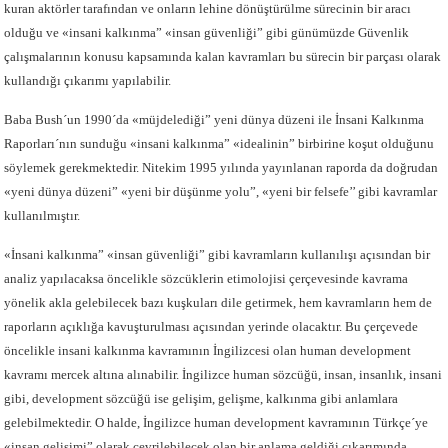
kuran aktörler tarafından ve onların lehine dönüştürülme sürecinin bir aracı
olduğu ve «insani kalkınma” «insan güvenliği” gibi günümüzde Güvenlik
çalışmalarının konusu kapsamında kalan kavramları bu sürecin bir parçası olarak
kullandığı çıkarımı yapılabilir.
Baba Bush´un 1990´da «müjdelediği” yeni dünya düzeni ile İnsani Kalkınma
Raporları´nın sunduğu «insani kalkınma” «idealinin” birbirine koşut olduğunu
söylemek gerekmektedir. Nitekim 1995 yılında yayınlanan raporda da doğrudan
«yeni dünya düzeni” «yeni bir düşünme yolu”, «yeni bir felsefe’’ gibi kavramlar
kullanılmıştır.
«İnsani kalkınma” «insan güvenliği” gibi kavramların kullanılışı açısından bir
analiz yapılacaksa öncelikle sözcüklerin etimolojisi çerçevesinde kavrama
yönelik akla gelebilecek bazı kuşkuları dile getirmek, hem kavramların hem de
raporların açıklığa kavuşturulması açısından yerinde olacaktır. Bu çerçevede
öncelikle insani kalkınma kavramının İngilizcesi olan human development
kavramı mercek altına alınabilir. İngilizce human sözcüğü, insan, insanlık, insani
gibi, development sözcüğü ise gelişim, gelişme, kalkınma gibi anlamlara
gelebilmektedir. O halde, İngilizce human development kavramının Türkçe´ye
«insan gelişimi” olarak çevrilebilecek olan bir anlama geldiği çıkarımında