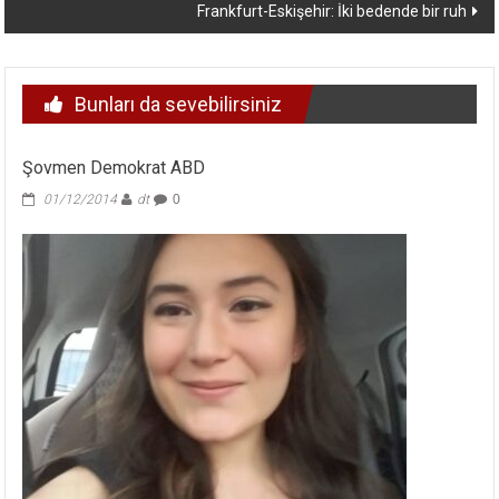
Frankfurt-Eskişehir: İki bedende bir ruh
Bunları da sevebilirsiniz
Şovmen Demokrat ABD
01/12/2014
dt
0