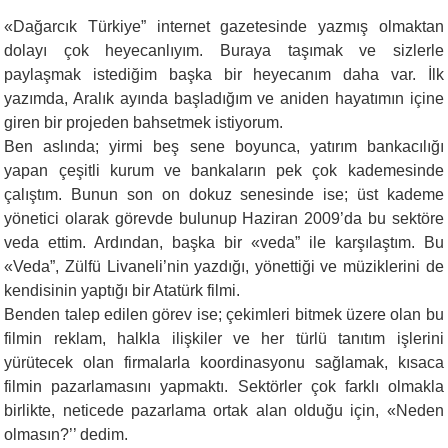
«Dağarcık Türkiye” internet gazetesinde yazmış olmaktan
dolayı çok heyecanlıyım. Buraya taşımak ve sizlerle
paylaşmak istediğim başka bir heyecanım daha var. İlk
yazımda, Aralık ayında başladığım ve aniden hayatımın içine
giren bir projeden bahsetmek istiyorum.
Ben aslında; yirmi beş sene boyunca, yatırım bankacılığı
yapan çeşitli kurum ve bankaların pek çok kademesinde
çalıştım. Bunun son on dokuz senesinde ise; üst kademe
yönetici olarak görevde bulunup Haziran 2009’da bu sektöre
veda ettim. Ardından, başka bir «veda” ile karşılaştım. Bu
«Veda”, Zülfü Livaneli’nin yazdığı, yönettiği ve müziklerini de
kendisinin yaptığı bir Atatürk filmi.
Benden talep edilen görev ise; çekimleri bitmek üzere olan bu
filmin reklam, halkla ilişkiler ve her türlü tanıtım işlerini
yürütecek olan firmalarla koordinasyonu sağlamak, kısaca
filmin pazarlamasını yapmaktı. Sektörler çok farklı olmakla
birlikte, neticede pazarlama ortak alan olduğu için, «Neden
olmasın?’’ dedim.