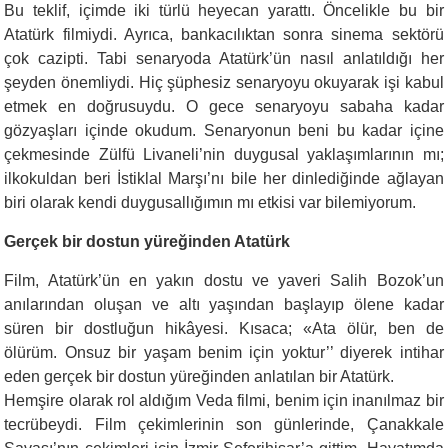
Bu teklif, içimde iki türlü heyecan yarattı. Öncelikle bu bir
Atatürk filmiydi. Ayrıca, bankacılıktan sonra sinema sektörü
çok cazipti. Tabi senaryoda Atatürk’ün nasıl anlatıldığı her
şeyden önemliydi. Hiç şüphesiz senaryoyu okuyarak işi kabul
etmek en doğrusuydu. O gece senaryoyu sabaha kadar
gözyaşları içinde okudum. Senaryonun beni bu kadar içine
çekmesinde Zülfü Livaneli’nin duygusal yaklaşımlarının mı;
ilkokuldan beri İstiklal Marşı’nı bile her dinlediğinde ağlayan
biri olarak kendi duygusallığımın mı etkisi var bilemiyorum.
Gerçek bir dostun yüreğinden Atatürk
Film, Atatürk’ün en yakın dostu ve yaveri Salih Bozok’un
anılarından oluşan ve altı yaşından başlayıp ölene kadar
süren bir dostluğun hikâyesi. Kısaca; «Ata ölür, ben de
ölürüm. Onsuz bir yaşam benim için yoktur’’ diyerek intihar
eden gerçek bir dostun yüreğinden anlatılan bir Atatürk.
Hemşire olarak rol aldığım Veda filmi, benim için inanılmaz bir
tecrübeydi. Film çekimlerinin son günlerinde, Çanakkale