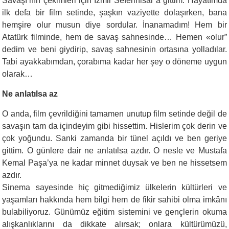
Savaşı’nın çekimleri için İzmir Seferihisar’a gittim. Hayatımda
ilk defa bir film setinde, şaşkın vaziyette dolaşırken, bana
hemşire olur musun diye sordular. İnanamadım! Hem bir
Atatürk filminde, hem de savaş sahnesinde… Hemen «olur”
dedim ve beni giydirip, savaş sahnesinin ortasına yolladılar.
Tabi ayakkabımdan, çorabıma kadar her şey o döneme uygun
olarak…
Ne anlatılsa az
O anda, film çevrildiğini tamamen unutup film setinde değil de
savaşın tam da içindeyim gibi hissettim. Hislerim çok derin ve
çok yoğundu. Sanki zamanda bir tünel açıldı ve ben geriye
gittim. O günlere dair ne anlatılsa azdır. O nesle ve Mustafa
Kemal Paşa’ya ne kadar minnet duysak ve ben ne hissetsem
azdır.
Sinema sayesinde hiç gitmediğimiz ülkelerin kültürleri ve
yaşamları hakkında hem bilgi hem de fikir sahibi olma imkânı
bulabiliyoruz. Günümüz eğitim sistemini ve gençlerin okuma
alışkanlıklarını da dikkate alırsak; onlara kültürümüzü,