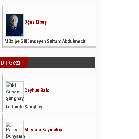
Oğuz Elbaş
Müziğe Gülümseyen Sultan: Abdülmecit
DT Gezi
Ceyhun Balcı
İki Günde Şanghay
Mustafa Kaymakçı