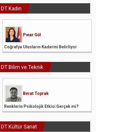
DT Kadın
Pınar Gül
Coğrafya Ulusların Kaderini Belirliyor
DT Bilim ve Teknik
Berat Toprak
Renklerin Psikolojik Etkisi Gerçek mi?
DT Kültür Sanat