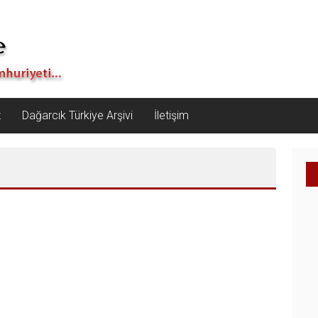
z
Dağarcık Türkiye Arşivi
İletişim