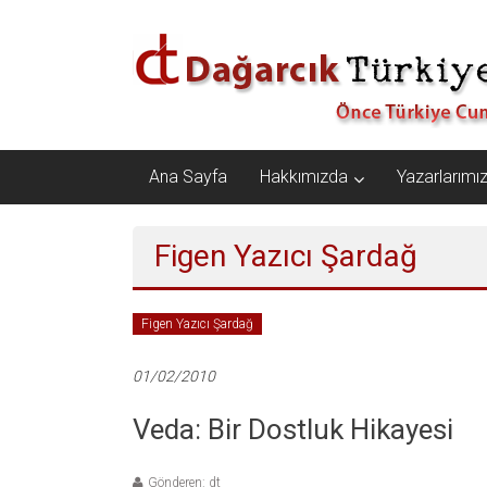
İçeriğe
Dağarcık
geç
Türkiye
Önce
Türkiye
Cumhuriyeti…
Ana Sayfa
Hakkımızda
Yazarlarımı
Figen Yazıcı Şardağ
Figen Yazıcı Şardağ
01/02/2010
Veda: Bir Dostluk Hikayesi
Gönderen: dt