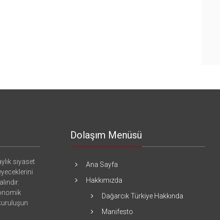
Dolaşım Menüsü
ylık siyaset
Ana Sayfa
eyeceklerini
Hakkımızda
lındır.
konomik
Dağarcık Türkiye Hakkında
 kuruluşun
Manifesto