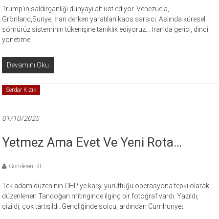
Trump’ın saldırganlığı dünyayı alt üst ediyor. Venezuela,
Grönland,Suriye, İran derken yaratılan kaos sarsıcı. Aslında küresel
sömürüz sisteminin tükenişine tanıklık ediyoruz… İran’da gerici, dinci
yönetime
Devamını Oku
Serdar Kızık
01/10/2025
Yetmez Ama Evet Ve Yeni Rota…
Gönderen: dt
Tek adam düzeninin CHP’ye karşı yürüttüğü operasyona tepki olarak
düzenlenen Tandoğan mitinginde ilginç bir fotoğraf vardı. Yazıldı,
çizildi, çok tartışıldı. Gençliğinde solcu, ardından Cumhuriyet