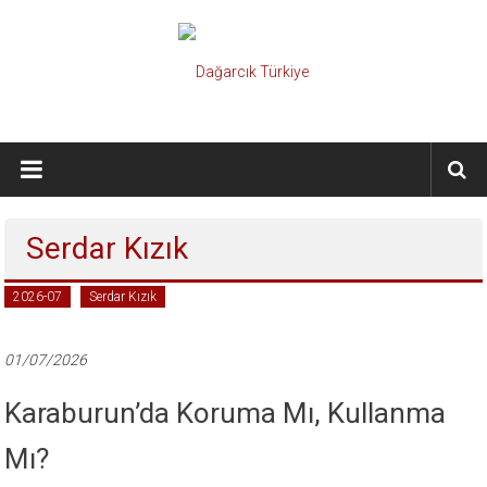
İçeriğe
geç
Dağarcık
Türkiye
Önce
Serdar Kızık
Türkiye
Cumhuriyeti…
2026-07
Serdar Kızık
01/07/2026
Karaburun’da Koruma Mı, Kullanma
Mı?