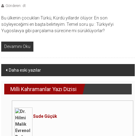
Gönderen: dt
Bu ülkenin çocukları Türkü, Kürdü yıllardır ölüyor. En son
söyleyeceğimi en başta belirteyim. Temel soru şu : Türkiye’yi
Yugoslavya gibi parçalama sürecine mi sürüklüyorlar?
Devamını Oku
Yazı
Daha eski yazılar
dolaşımı
Milli Kahramanlar Yazı Dizisi
Sude Güçük