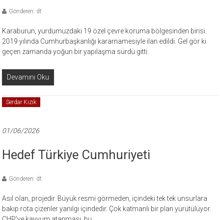
Gönderen: dt
Karaburun, yurdumuzdaki 19 özel çevre koruma bölgesinden birisi.
2019 yılında Cumhurbaşkanlığı kararnamesiyle ilan edildi. Gel gör ki
geçen zamanda yoğun bir yapılaşma sürdü gitti.
Devamını Oku
Serdar Kızık
01/06/2026
Hedef Türkiye Cumhuriyeti
Gönderen: dt
Asıl olan, projedir. Büyük resmi görmeden, içindeki tek tek unsurlara
bakıp rota çizenler yanılgı içindedir. Çok katmanlı bir plan yürütülüyor.
CHP’ye kayyum atanması, bu