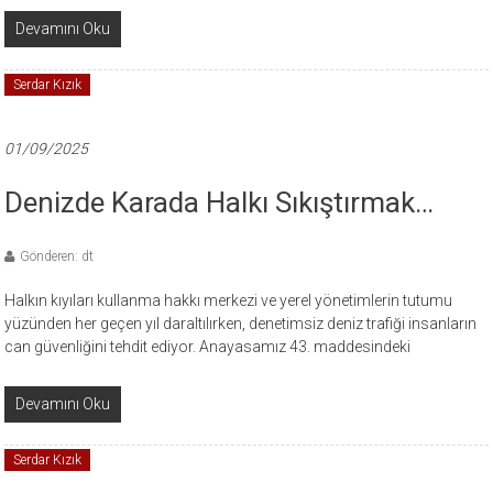
Devamını Oku
Serdar Kızık
01/09/2025
Denizde Karada Halkı Sıkıştırmak…
Gönderen: dt
Halkın kıyıları kullanma hakkı merkezi ve yerel yönetimlerin tutumu
yüzünden her geçen yıl daraltılırken, denetimsiz deniz trafiği insanların
can güvenliğini tehdit ediyor. Anayasamız 43. maddesindeki
Devamını Oku
Serdar Kızık