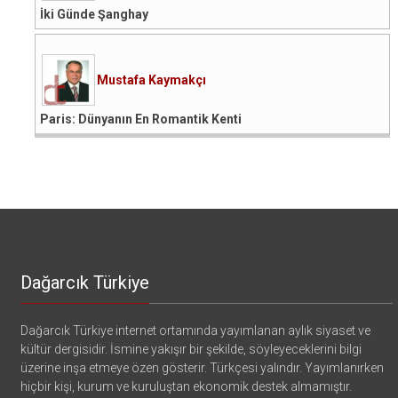
İki Günde Şanghay
Mustafa Kaymakçı
Paris: Dünyanın En Romantik Kenti
Dağarcık Türkiye
Dağarcık Türkiye internet ortamında yayımlanan aylık siyaset ve
kültür dergisidir. İsmine yakışır bir şekilde, söyleyeceklerini bilgi
üzerine inşa etmeye özen gösterir. Türkçesi yalındır. Yayımlanırken
hiçbir kişi, kurum ve kuruluştan ekonomik destek almamıştır.