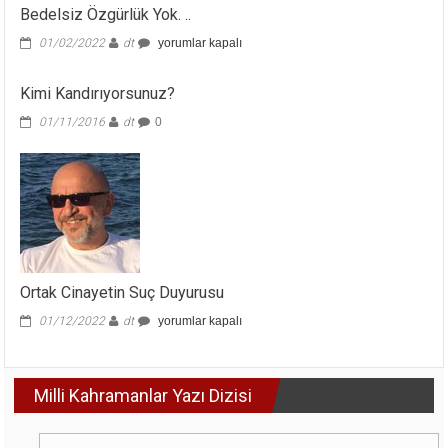
Bedelsiz Özgürlük Yok. ..
Bedelsiz
01/02/2022
dt
yorumlar kapalı
Özgürlük
Yok.
Kimi Kandırıyorsunuz?
..
için
01/11/2016
dt
0
Ortak Cinayetin Suç Duyurusu
Ortak
01/12/2022
dt
yorumlar kapalı
Cinayetin
Suç
Duyurusu
Milli Kahramanlar Yazı Dizisi
için