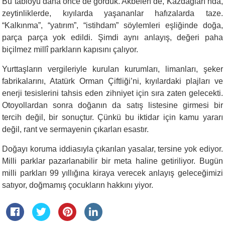
Bu tabloyu daha önce de gördük. Akbelen’de, Kazdağları’nda,
zeytinliklerde, kıyılarda yaşananlar hafızalarda taze.
“Kalkınma”, “yatırım”, “istihdam” söylemleri eşliğinde doğa,
parça parça yok edildi. Şimdi aynı anlayış, değeri paha
biçilmez millî parkların kapısını çalıyor.
Yurttaşların vergileriyle kurulan kurumları, limanları, şeker
fabrikalarını, Atatürk Orman Çiftliği’ni, kıyılardaki plajları ve
enerji tesislerini tahsis eden zihniyet için sıra zaten gelecekti.
Otoyollardan sonra doğanın da satış listesine girmesi bir
tercih değil, bir sonuçtur. Çünkü bu iktidar için kamu yararı
değil, rant ve sermayenin çıkarları esastır.
Doğayı koruma iddiasıyla çıkarılan yasalar, tersine yok ediyor.
Milli parklar pazarlanabilir bir meta haline getiriliyor. Bugün
milli parkları 99 yıllığına kiraya verecek anlayış geleceğimizi
satıyor, doğmamış çocukların hakkını yiyor.