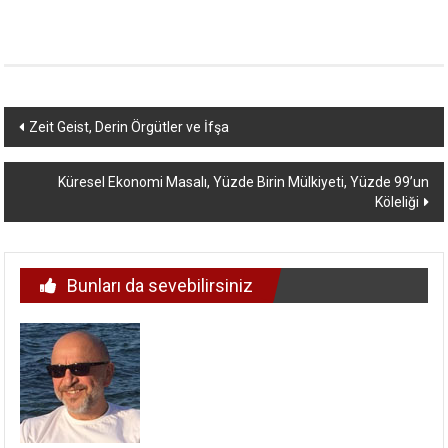
Yazı
Zeit Geist, Derin Örgütler ve İfşa
dolaşımı
Küresel Ekonomi Masalı, Yüzde Birin Mülkiyeti, Yüzde 99’un
Köleliği
Bunları da sevebilirsiniz