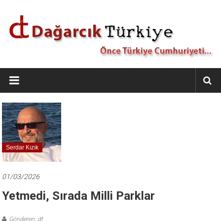
İçeriğe
geç
Dağarcık
Türkiye
Önce
Türkiye
Cumhuriyeti…
Serdar Kızık
01/03/2026
Yetmedi, Sırada Milli Parklar
Gönderen: dt