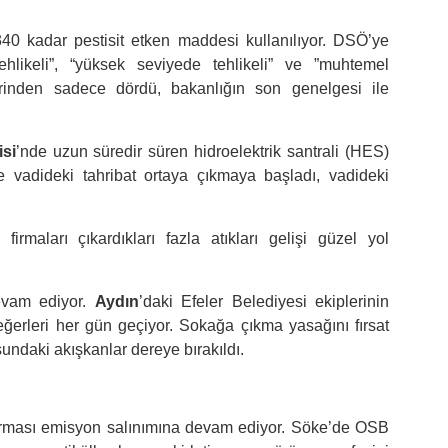
40 kadar pestisit etken maddesi kullanılıyor. DSÖ’ye
ehlikeli”, “yüksek seviyede tehlikeli” ve ”muhtemel
hrinden sadece dördü, bakanlığın son genelgesi ile
isi
’nde uzun süredir süren hidroelektrik santrali (HES)
e vadideki tahribat ortaya çıkmaya başladı, vadideki
irmaları çıkardıkları fazla atıkları gelişi güzel yol
devam ediyor.
Aydın
’daki Efeler Belediyesi ekiplerinin
ğerleri her gün geçiyor. Sokağa çıkma yasağını fırsat
daki akışkanlar dereye bırakıldı.
 firması emisyon salınımına devam ediyor. Söke’de OSB