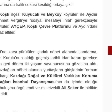
rına da trafik cezası kesildiği ortaya çıktı.
Köşk
ilçesi
Kuyucak
ve
Beyköy
köylüleri ile
Aydın
t Vergili’ye “sosyal mesafeyi ihlal” gerekçesiyle
ylüler,
AYÇEP, Köşk Çevre Platformu
ve Aydın’daki
z ettiler.
si’ne karşı yürütülen çadırlı nöbet alanında jandarma,
a Kurulu’nun aldığı geçmiş tarihli idari kararı gerekçe
a geri dönen iki yaşam savunucusunu gözaltına aldı.
zdağları nöbet alanına yurttaşların girişlerinin ‘orman
 karşı
Kazdağı Doğal ve Kültürel Varlıkları Koruma
ağları İstanbul Dayanışması’
nın da içinde olduğu
 buluşma örgütlendi ve milletvekili
Ali Şeker
ile birlikte
ildi.