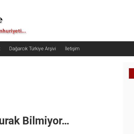
z
Dağarcık Türkiye Arşivi
İletişim
Durak Bilmiyor…