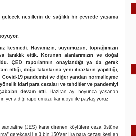
gelecek nesillerin de sağlıklı bir çevrede yaşama
 koyuyor.
 hız kesmedi. Havamızın, suyumuzun, toprağımızın
 aya tanıklık ettik. Korunan alanlarımızın ve doğal
 oldu. ÇED raporlarının onaylandığı ya da gerek
 ettiği, doğa talanlarına yeni itirazların yapıldığı,
ndan Covid-19 pandemisi ve diğer yandan normalleşme
önelik idari para cezaları ve tehditler ve pandemiyi
 çabaları devam etti.
Haziran ayı boyunca yaşanan
rın yer aldığı raporumuzu kamuoyu ile paylaşıyoruz:
i santraline (JES) karşı direnen köylülere ceza üstüne
a” gerekçesi ile 3 bin 150’şer lira para cezası kesilen