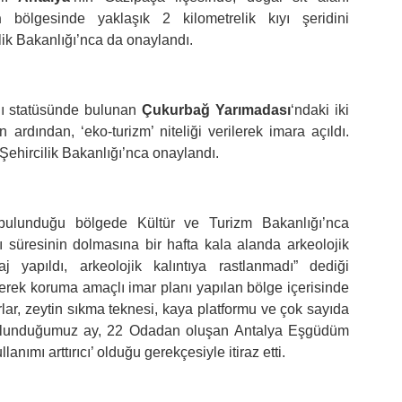
in
bölgesinde yaklaşık 2 kilometrelik kıyı şeridini
lik Bakanlığı’nca da onaylandı.
anı statüsünde bulunan
Çukurbağ Yarımadası
‘ndaki iki
ardından, ‘eko-turizm’ niteliği verilerek imara açıldı.
Şehircilik Bakanlığı’nca onaylandı.
bulunduğu bölgede Kültür ve Turizm Bakanlığı’nca
süresinin dolmasına bir hafta kala alanda arkeolojik
ndaj yapıldı, arkeolojik kalıntıya rastlanmadı” dediği
lerek koruma amaçlı imar planı yapılan bölge içerisinde
lar, zeytin sıkma teknesi, kaya platformu ve çok sayıda
de bulunduğumuz ay, 22 Odadan oluşan Antalya Eşgüdüm
ımı arttırıcı’ olduğu gerekçesiyle itiraz etti.