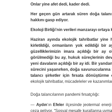
Onlar yine afet dedi, kader dedi.
Her geçen gün artarak süren doğa talanı 
hakkını gasp ediyor.
Ekoloji Birliği’nin verileri manzarayı ortaya
Haziran ayında ekolojik tahribatlar yine
kirletildiği, ormanların yok edildiği bir
güzelliklerimizin imara açıldığı bir ay
görülmediği bu ay, hukuk süreçlerinin devam
yeni davaların açıldığı bir ay idi. Bir ya
sürecini yaşanırken, doğa savunucularına y
talancı şirketler için fırsata dönüştürme
ekolojik tahribatlar, mücadeleler ve kazanımla
Doğa talancılarının pandemi fırsatçılığı:
—
Aydın
‘ın
Efeler
ilçesinde jeotermal enerj
ceza geliyor. “Sosyal mesafe kurallarına uymam