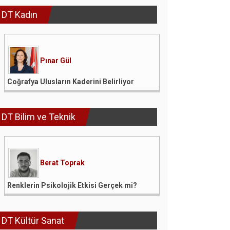
DT Kadın
Pınar Gül
Coğrafya Ulusların Kaderini Belirliyor
DT Bilim ve Teknik
Berat Toprak
Renklerin Psikolojik Etkisi Gerçek mi?
DT Kültür Sanat