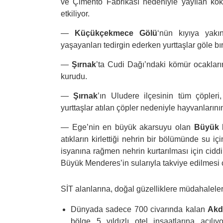
ve Çimento Fabrikası nedeniyle yayılan koku
etkiliyor.
—
Küçükçekmece Gölü
‘nün kıyıya yak
yaşayanları tedirgin ederken yurttaşlar göle bır
—
Şırnak
’ta Cudi Dağı’ndaki kömür ocakları
kurudu.
—
Şırnak
’ın Uludere ilçesinin tüm çöpler
yurttaşlar atılan çöpler nedeniyle hayvanlarının
—
Ege’nin en büyük akarsuyu olan
Büyük 
atıkların kirlettiği nehrin bir bölümünde su i
isyanına rağmen nehrin kurtarılması için cidd
Büyük Menderes’in sularıyla takviye edilmesi ç
SİT alanlarına, doğal güzelliklere müdahalele
Dünyada sadece 700 civarında kalan
Akd
bölge 5 yıldızlı otel inşaatlarına açılıy