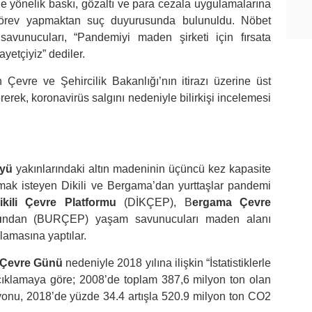
ne yönelik baskı, gözaltı ve para cezala uygulamalarına
z görev yapmaktan suç duyurusunda bulunuldu. Nöbet
vunucuları, “Pandemiyi maden şirketi için fırsata
yetçiyiz” dediler.
n Çevre ve Şehircilik Bakanlığı’nın itirazı üzerine üst
rek, koronavirüs salgını nedeniyle bilirkişi incelemesi
öyü
yakınlarındaki altın madeninin üçüncü kez kapasite
ılmak isteyen Dikili ve Bergama’dan yurttaşlar pandemi
ikili Çevre Platformu
(DİKÇEP), B
ergama Çevre
u
ndan (BURÇEP) yaşam savunucuları maden alanı
klamasına yaptılar.
Çevre Günü
nedeniyle 2018 yılına ilişkin “İstatistiklerle
açıklamaya göre; 2008’de toplam 387,6 milyon ton olan
yonu, 2018’de yüzde 34.4 artışla 520.9 milyon ton CO2