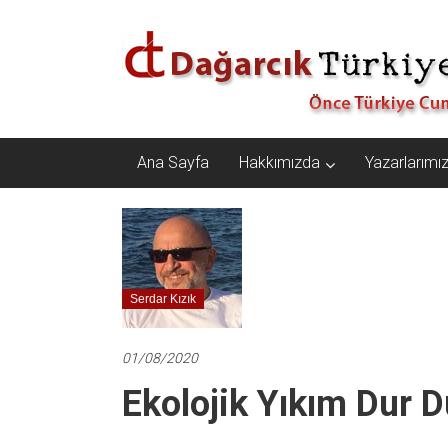
İçeriğe
Dağarcık
geç
Türkiye
Önce
Türkiye
Cumhuriyeti…
Ana Sayfa
Hakkımızda
Yazarlarımı
Serdar Kızık
01/08/2020
Ekolojik Yıkım Dur 