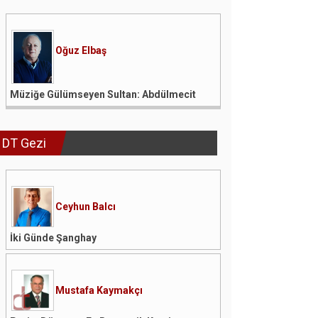
Oğuz Elbaş
Müziğe Gülümseyen Sultan: Abdülmecit
DT Gezi
Ceyhun Balcı
İki Günde Şanghay
Mustafa Kaymakçı