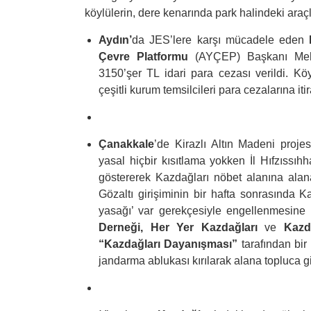
köylülerin, dere kenarında park halindeki araçla
Aydın’
da JES’lere karşı mücadele eden
Çevre Platformu
(AYÇEP) Başkanı Mehme
3150’şer TL idari para cezası verildi. Kö
çeşitli kurum temsilcileri para cezalarına itira
Çanakkale
’de Kirazlı Altın Madeni proje
yasal hiçbir kısıtlama yokken İl Hıfzıssıhh
göstererek Kazdağları nöbet alanına alan
Gözaltı girişiminin bir hafta sonrasında Ka
yasağı’ var gerekçesiyle engellenmesine
Derneği, Her Yer Kazdağları
ve
Kazd
“Kazdağları Dayanışması”
tarafından bir
jandarma ablukası kırılarak alana topluca gir