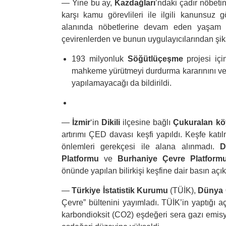
—
Yine bu ay,
Kazdağları
’ndaki çadır nöbeti
karşı kamu görevlileri ile ilgili kanunsu
alanında nöbetlerine devam eden yaşam sa
çevirenlerden ve bunun uygulayıcılarından şika
193 milyonluk
Söğütlüçeşme
projesi içi
mahkeme yürütmeyi durdurma kararınını vere
yapılamayacağı da bildirildi.
—
İzmir
‘in
Dikili
ilçesine bağlı
Çukuralan k
artırımı ÇED davası keşfi yapıldı. Keşfe kat
önlemleri gerekçesi ile alana alınmadı.
D
Platformu
ve
Burhaniye Çevre Platform
önünde yapılan bilirkişi keşfine dair basın açı
—
Türkiye İstatistik Kurumu
(TÜİK),
Dünya 
Çevre” bültenini yayımladı. TÜİK’in yaptığı 
karbondioksit (CO2) eşdeğeri sera gazı emis