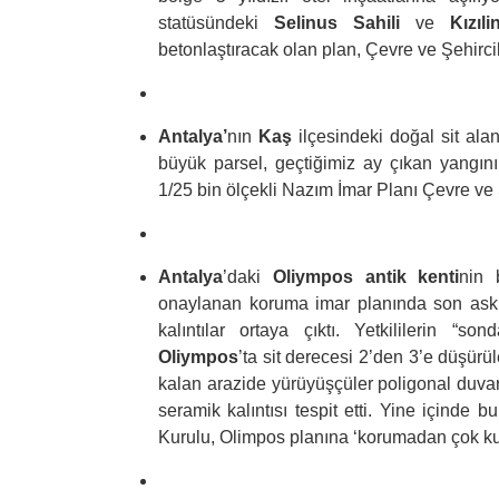
statüsündeki
Selinus Sahili
ve
Kızıl
betonlaştıracak olan plan, Çevre ve Şehirci
Antalya’
nın
Kaş
ilçesindeki doğal sit al
büyük parsel, geçtiğimiz ay çıkan yangının 
1/25 bin ölçekli Nazım İmar Planı Çevre ve 
Antalya
’daki
Oliympos antik kenti
nin 
onaylanan koruma imar planında son askı 
kalıntılar ortaya çıktı. Yetkililerin “so
Oliympos
’ta sit derecesi 2’den 3’e düşürü
kalan arazide yürüyüşçüler poligonal duvar
seramik kalıntısı tespit etti. Yine için
Kurulu, Olimpos planına ‘korumadan çok kullan