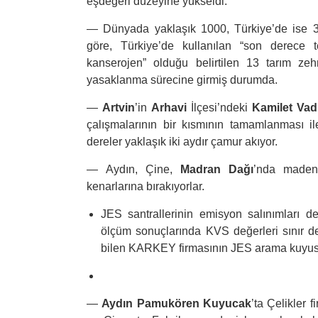
eşdeğeri düzeyine yükseldi.
—
Dünyada yaklaşık 1000, Türkiye’de ise 3
göre, Türkiye’de kullanılan “son derece t
kanserojen” olduğu belirtilen 13 tarım ze
yasaklanma sürecine girmiş durumda.
—
Artvin
’in
Arhavi
İlçesi’ndeki
Kamilet Vad
çalışmalarının bir kısmının tamamlanması il
dereler yaklaşık iki aydır çamur akıyor.
—
Aydın, Çine,
Madran Dağı
’nda maden f
kenarlarına bırakıyorlar.
JES santrallerinin emisyon salınımları 
ölçüm sonuçlarında KVS değerleri sınır de
bilen KARKEY firmasının JES arama kuyusun
—
Aydın Pamukören Kuyucak
’ta Çelikler