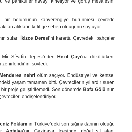
 ve partiküller havayı kirletiyor ve görüş mesafesini
ın bir bölümünün kahverengiye bürünmesi çevrede
akılan atıkların kirliliğe sebep olduğunu söylüyor.
nın suları
İkizce Deresi
’ni kararttı. Çevredeki bahçeler
i, Mîr Sêvdîn Tepesi’nden
Hezil Çayı
’na dökülürken,
 zehirlendiğini söyledi.
Menderes nehri
ölüm saçıyor. Endüstriyel ve kentsel
çindeki yaşam tamamen bitti. Çevrecilerin yıllardır süren
i bir proje geliştirilemedi. Son dönemde
Bafa Gölü
‘nün
evrecileri endişelendiriyor.
r
eniz Fokları
nın Türkiye’deki son sığınaklarının olduğu
or.
Antalya
’nın Gazipaşa ilçesinde, doğal sit alanı