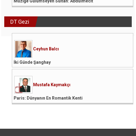
Müziğe Gülümseyen Sultan: Abdülmecit
DT Gezi
Ceyhun Balcı
İki Günde Şanghay
Mustafa Kaymakçı
Paris: Dünyanın En Romantik Kenti