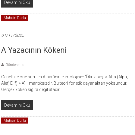
Devamını Oku
Muhsin Durlu
01/11/2025
A Yazacının Kökeni
Gönderen: dt
Genellikle öne sürülen A harfinin etimolojisi—“Öküz başı > Alfa (Alpu,
Alef, Elif) > A”—mantıksızdır. Bu teori fonetik dayanaktan yoksundur.
Gerçek köken sığıra değil atadır:
Devamını Oku
Muhsin Durlu