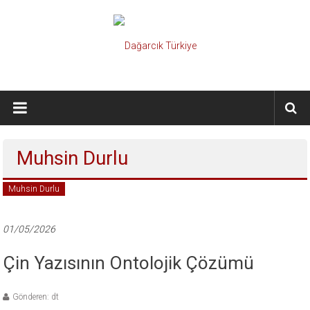
İçeriğe
geç
Dağarcık
Türkiye
Önce
Muhsin Durlu
Türkiye
Cumhuriyeti…
Muhsin Durlu
01/05/2026
Çin Yazısının Ontolojik Çözümü
Gönderen: dt