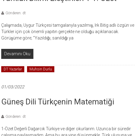
Gönderen: dt
Çalışmada, Uygur Türkçesi tamgalarıyla yazılmış, Irk Bitig adlı özgün ve
Türkler için çok önemli yapıtın gerçekte ne olduğu açıklanacak.
Görüşüme göre; “Yazıldığı, sanıldığı ya
Devamını Oku
DT Yazarlar
Muhsin Durlu
01/03/2022
Güneş Dili Türkçenin Matematiği
Gönderen: dt
1-Özet Değerli Dağarcık Türkiye ve diğer okurlarım. Uzunca bir süredir
çalışma paylaşmadım. Ama bu ara yine düşünmekle, Türk ulusuna ve