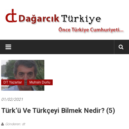
İçeriğe
geç
Dağarcık
Türkiye
Önce
Türkiye
Cumhuriyeti…
DT Yazarlar
Muhsin Durlu
01/02/2021
Türk’ü Ve Türkçeyi Bilmek Nedir? (5)
Gönderen: dt