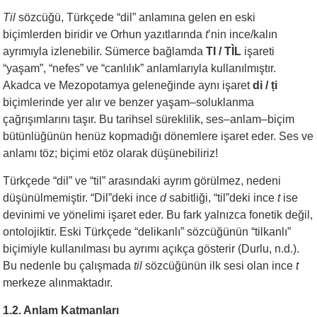
Til
sözcüğü, Türkçede “dil” anlamına gelen en eski
biçimlerden biridir ve Orhun yazıtlarında
t
’nin ince/kalın
ayrımıyla izlenebilir. Sümerce bağlamda
TI / TÌL
işareti
“yaşam”, “nefes” ve “canlılık” anlamlarıyla kullanılmıştır.
Akadca ve Mezopotamya geleneğinde aynı işaret
di / ṭi
biçimlerinde yer alır ve benzer yaşam–soluklanma
çağrışımlarını taşır. Bu tarihsel süreklilik, ses–anlam–biçim
bütünlüğünün henüz kopmadığı dönemlere işaret eder. Ses ve
anlamı töz; biçimi etöz olarak düşünebiliriz!
Türkçede “dil” ve “til” arasındaki ayrım görülmez, nedeni
düşünülmemiştir. “Dil”deki ince
d
sabitliği, “til”deki ince
t
ise
devinimi ve yönelimi işaret eder. Bu fark yalnızca fonetik değil,
ontolojiktir. Eski Türkçede “delikanlı” sözcüğünün “tilkanlı”
biçimiyle kullanılması bu ayrımı açıkça gösterir (Durlu, n.d.).
Bu nedenle bu çalışmada
til
sözcüğünün ilk sesi olan ince
t
merkeze alınmaktadır.
1.2. Anlam Katmanları