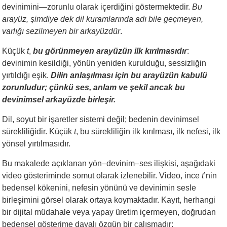
devinimini—zorunlu olarak içerdiğini göstermektedir.
Bu
arayüz, şimdiye dek dil kuramlarında adı bile geçmeyen,
varlığı sezilmeyen bir arkayüzdür
.
Küçük
t
,
bu görünmeyen arayüzün ilk kırılmasıdır
:
devinimin kesildiği, yönün yeniden kurulduğu, sessizliğin
yırtıldığı eşik.
Dilin anlaşılması için bu arayüzün kabulü
zorunludur; çünkü ses, anlam ve şekil ancak bu
devinimsel arkayüzde birleşir.
Dil, soyut bir işaretler sistemi değil; bedenin devinimsel
sürekliliğidir. Küçük
t
, bu sürekliliğin ilk kırılması, ilk nefesi, ilk
yönsel yırtılmasıdır.
Bu makalede açıklanan yön–devinim–ses ilişkisi, aşağıdaki
video gösteriminde somut olarak izlenebilir. Video, ince
t
’nin
bedensel kökenini, nefesin yönünü ve devinimin sesle
birleşimini görsel olarak ortaya koymaktadır. Kayıt, herhangi
bir dijital müdahale veya yapay üretim içermeyen, doğrudan
bedensel gösterime dayalı özgün bir çalışmadır: