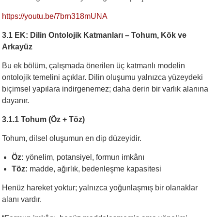
https://youtu.be/7brn318mUNA
3.1 EK: Dilin Ontolojik Katmanları – Tohum, Kök ve
Arkayüz
Bu ek bölüm, çalışmada önerilen üç katmanlı modelin
ontolojik temelini açıklar. Dilin oluşumu yalnızca yüzeydeki
biçimsel yapılara indirgenemez; daha derin bir varlık alanına
dayanır.
3.1.1 Tohum (Öz + Töz)
Tohum, dilsel oluşumun en dip düzeyidir.
Öz:
yönelim, potansiyel, formun imkânı
Töz:
madde, ağırlık, bedenleşme kapasitesi
Henüz hareket yoktur; yalnızca yoğunlaşmış bir olanaklar
alanı vardır.