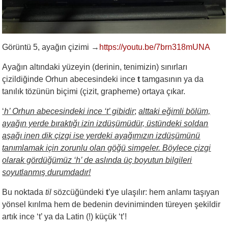
Görüntü 5, ayağın çizimi →
https://youtu.be/7brn318mUNA
Ayağın altındaki yüzeyin (derinin, tenimizin) sınırları
çizildiğinde Orhun abecesindeki ince
t
tamgasının ya da
tanılık tözünün biçimi (çizit, grapheme) ortaya çıkar.
‘
h’ Orhun abecesindeki ince ‘t’ gibidir
;
alttaki eğimli bölüm,
ayağın yerde bıraktığı izin izdüşümüdür, üstündeki soldan
aşağı inen dik çizgi ise yerdeki ayağımızın izdüşümünü
tanımlamak için zorunlu olan göğü simgeler. Böylece çizgi
olarak gördüğümüz ‘h’ de aslında üç boyutun bilgileri
soyutlanmış durumdadır!
Bu noktada
til
sözcüğündeki
t
’ye ulaşılır: hem anlamı taşıyan
yönsel kırılma hem de bedenin deviniminden türeyen şekildir
artık ince ‘t’ ya da Latin (!) küçük ‘t’!