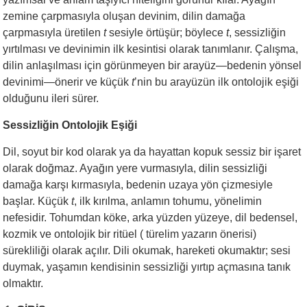
zemine çarpmasıyla oluşan devinim, dilin damağa
çarpmasıyla üretilen
t
sesiyle örtüşür; böylece
t
, sessizliğin
yırtılması ve devinimin ilk kesintisi olarak tanımlanır. Çalışma,
dilin anlaşılması için görünmeyen bir arayüz—bedenin yönsel
devinimi—önerir ve küçük
t
’nin bu arayüzün ilk ontolojik eşiği
olduğunu ileri sürer.
Sessizliğin Ontolojik Eşiği
Dil, soyut bir kod olarak ya da hayattan kopuk sessiz bir işaret
olarak doğmaz. Ayağın yere vurmasıyla, dilin sessizliği
damağa karşı kırmasıyla, bedenin uzaya yön çizmesiyle
başlar. Küçük
t
, ilk kırılma, anlamın tohumu, yönelimin
nefesidir. Tohumdan köke, arka yüzden yüzeye, dil bedensel,
kozmik ve ontolojik bir ritüel ( türelim yazarın önerisi)
sürekliliği olarak açılır. Dili okumak, hareketi okumaktır; sesi
duymak, yaşamın kendisinin sessizliği yırtıp açmasına tanık
olmaktır.