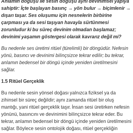
Anlamın doğuşu ile sesin doğuşu aynı devinimsel yapıya
sahiptir:
İçte başlayan basınç → yön bulur → biçimlenir →
dışarı taşar. Ses oluşumu için nesnelerin birbirine
çarpması ya da sesi taşıyan havayla sürtünmesi
zorunludur ki bu süreç devinim olmadan başlamaz;
devinimi yaşamın göstergesi olarak kavrarız değil mi?
Bu nedenle ses üretimi ritüel (türelimli) bir döngüdür. Nefesin
yönü, basıncı ve devinimi bilinçsizce tekrar edilir; bu tekrar,
anlamın bedensel bir döngü içinde yeniden üretilmesini
sağlar.
1.5 Ritüel Gerçeklik
Bu nedenle sesin yönsel doğası yalnızca fiziksel ya da
zihinsel bir süreç değildir; aynı zamanda ritüel bir oluş
mantığı, yani ritüel gerçeklik taşır. İnsan sesi üretirken nefesin
yönünü, basıncını ve devinimini bilinçsizce tekrar eder. Bu
tekrar, anlamın bedensel bir döngü içinde yeniden üretilmesini
sağlar. Böylece sesin ontolojik doğası, ritüel gerçekliğin