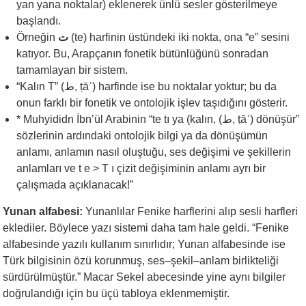
yan yana noktalar) eklenerek ünlü sesler gösterilmeye
başlandı.
Örneğin
ت
(te) harfinin üstündeki iki nokta, ona “e” sesini
katıyor. Bu, Arapçanın fonetik bütünlüğünü sonradan
tamamlayan bir sistem.
“Kalın T” (ط, ṭāʾ) harfinde ise bu noktalar yoktur; bu da
onun farklı bir fonetik ve ontolojik işlev taşıdığını gösterir.
* Muhyididn İbn’ül Arabinin “te tı ya (kalın, (ط, ṭāʾ) dönüşür”
sözlerinin ardındaki ontolojik bilgi ya da dönüşümün
anlamı, anlamın nasıl oluştuğu, ses değişimi ve şekillerin
anlamları ve t e > T ı çizit değişiminin anlamı ayrı bir
çalışmada açıklanacak!”
Yunan alfabesi:
Yunanlılar Fenike harflerini alıp sesli harfleri
eklediler. Böylece yazı sistemi daha tam hale geldi. “Fenike
alfabesinde yazılı kullanım sınırlıdır; Yunan alfabesinde ise
Türk bilgisinin özü korunmuş, ses–şekil–anlam birlikteliği
sürdürülmüştür.” Macar Sekel abecesinde yine aynı bilgiler
doğrulandığı için bu üçü tabloya eklenmemiştir.