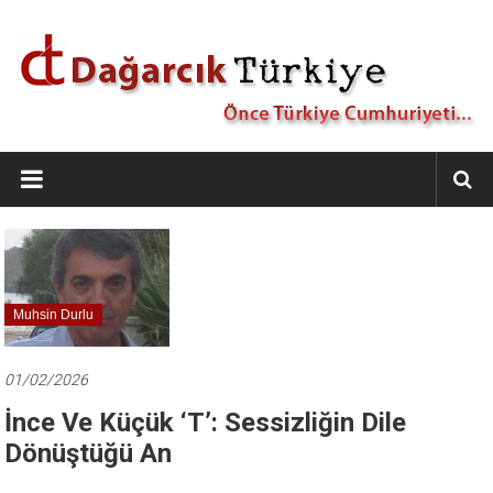
İçeriğe
geç
Dağarcık
Türkiye
Önce
Türkiye
Cumhuriyeti…
Muhsin Durlu
01/02/2026
İnce Ve Küçük ‘t’: Sessizliğin Dile
Dönüştüğü An