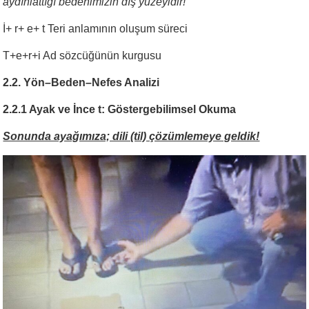
aydınlattığı bedenimizin dış yüzeyidir!
İ+ r+ e+ t Teri anlamının oluşum süreci
T+e+r+i Ad sözcüğünün kurgusu
2.2. Yön–Beden–Nefes Analizi
2.2.1 Ayak ve İnce t: Göstergebilimsel Okuma
Sonunda ayağımıza; dili (til) çözümlemeye geldik!