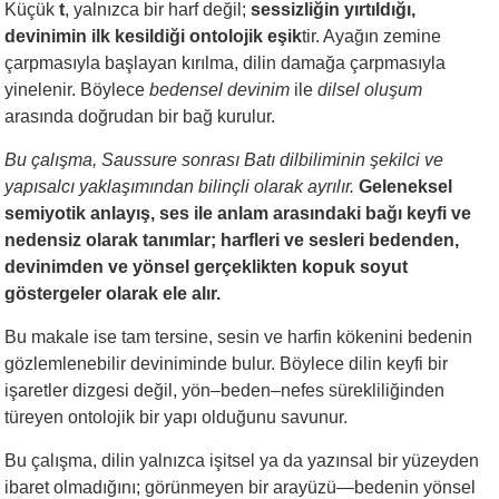
Küçük
t
, yalnızca bir harf değil;
sessizliğin yırtıldığı,
devinimin ilk kesildiği ontolojik eşik
tir. Ayağın zemine
çarpmasıyla başlayan kırılma, dilin damağa çarpmasıyla
yinelenir. Böylece
bedensel devinim
ile
dilsel oluşum
arasında doğrudan bir bağ kurulur.
Bu çalışma, Saussure sonrası Batı dilbiliminin şekilci ve
yapısalcı yaklaşımından bilinçli olarak ayrılır.
Geleneksel
semiyotik anlayış, ses ile anlam arasındaki bağı keyfi ve
nedensiz olarak tanımlar; harfleri ve sesleri bedenden,
devinimden ve yönsel gerçeklikten kopuk soyut
göstergeler olarak ele alır.
Bu makale ise tam tersine, sesin ve harfin kökenini bedenin
gözlemlenebilir deviniminde bulur. Böylece dilin keyfi bir
işaretler dizgesi değil, yön–beden–nefes sürekliliğinden
türeyen ontolojik bir yapı olduğunu savunur.
Bu çalışma, dilin yalnızca işitsel ya da yazınsal bir yüzeyden
ibaret olmadığını; görünmeyen bir arayüzü—bedenin yönsel