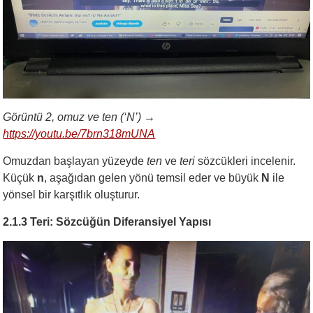
Görüntü 2, omuz ve ten (‘N’)
→
https://youtu.be/7brn318mUNA
Omuzdan başlayan yüzeyde
ten
ve
teri
sözcükleri incelenir.
Küçük
n
, aşağıdan gelen yönü temsil eder ve büyük
N
ile
yönsel bir karşıtlık oluşturur.
2.1.3 Teri: Sözcüğün Diferansiyel Yapısı