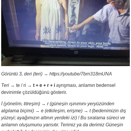
Görüntü 3, deri (teri)
→
https://youtube/7brn318mUNA
Teri
→ te / ri
→
t + e + r + i
ayrışması, anlamın bedensel
devinimle çözüldüğünü gösterir.
İ (yönelim, titreşim)
→
r (güneşin ışınımını yeryüzünden
algılama biçimi)
→
e (etkileşim, erişme)
→
t (bedenimizin dış
yüzeyi; ayağımızın altının yerdeki izi) ! Bu sıralama süreci ve
anlamın oluşumunu yansıtır. Terimiz ya da derimiz Güneşin