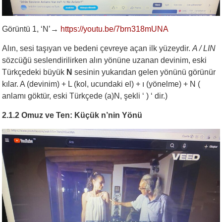
Görüntü 1, ‘N’
→
https://youtu.be/7brn318mUNA
Alın, sesi taşıyan ve bedeni çevreye açan ilk yüzeydir.
A / LIN
sözcüğü seslendirilirken alın yönüne uzanan devinim, eski
Türkçedeki büyük
N
sesinin yukarıdan gelen yönünü görünür
kılar. A (devinim) + L (kol, ucundaki el) + ı (yönelme) + N (
anlamı göktür, eski Türkçede (a)N, şekli ‘ ) ‘ dir.)
2.1.2 Omuz ve Ten: Küçük n’nin Yönü