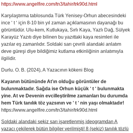
https://www.angelfire.com/tn3/tahir/trk90d.html
Karşılaştırma tablosunda Türk Yenisey-Orhun abecesindeki
ince ‘ t ‘ için 8-10 bin yıl zaman açıklamasının dayanağı bu
görüntüdür. Ulu-kem, Kutlukaya, Sırlı Kaya, Yazlı Dağ, Sülyek
Karayüz Yazıtı diye bilinen bu yazıttaki kaya resimleri ile
yazılar eş zamanlıdır. Soldaki sarı çevrili alandaki anlatım
deve güreşi diye bildiğimiz kutlama etkinliğinin anlatımıyla
ilgilidir.
Durlu. O. B. (2024), A Yazacının kökeni Blog
Kayanın bütününde At’ın olduğu görüntüler de
bulunmaktadır. Sağda ise Orhun küçük ‘ t ‘ bulunmakta
yine. At ve Devenin evcilleştirilme zamanları bu durumda
hem Türk tanılık töz yazsının ve ‘ t ‘ nin yaşı olmaktadır!
https://www.angelfire.com/tn3/tahir/trk90d.html
Soldaki alandaki sekiz sarı işaretlenmiş ideogramdan A
yazacı çekilerek bütün bilgiler verilmişti! 8 (sekiz) tanılık tözlü