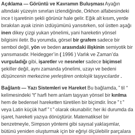
Açıklama — Görüntü ve Kavramın Buluşması
Ayağın
altındaki yüzeyin sınırları izlendiğinde, Orkhon alfabesindeki
ince t işaretinin şekli görünür hale gelir. Eğik alt kısım
,
yerde
bırakılan ayak izinin izdüşümünü yansıtırken, sol üstten aşağı
inen
dikey çizgi yukarı yönelimi
,
yani hareketin yönsel
bilgisini iletir. Bu yorumda, görsel
bir grafem
sadece bir
sembol değil,
yön
ve beden
arasındaki ilişkinin
semiyotik bir
yansımasıdır. Heidegger’in
(
1996 ) Varlık ve Zaman’da
vurguladığı
gibi,
işaretler
ve
nesneler
sadece
biçimsel
şekiller değil, aynı zamanda yönelimi, uzayı ve bedeni
düşüncenin
merkezine
yerleştiren ontolojik
taşıyıcılardır
.
Bağlantı — Yazı Sistemleri ve Hareket
Bu bağlamda, ” til
“
kelimesindeki “t” harfi hem anlam taşıyan yönsel bir
kırılma
hem de bedensel hareketten türetilen bir biçimdir. İnce ” t ”
veya Latin küçük harf ” t ” olarak okunabilir; her iki durumda da
işaret, hareketi yazıya dönüştürür. Matematiksel bir
benzetmeyle, Simpson yöntemi gibi sayısal yaklaşımlar,
bütünü yeniden oluşturmak için bir eğriyi ölçülebilir parçalara