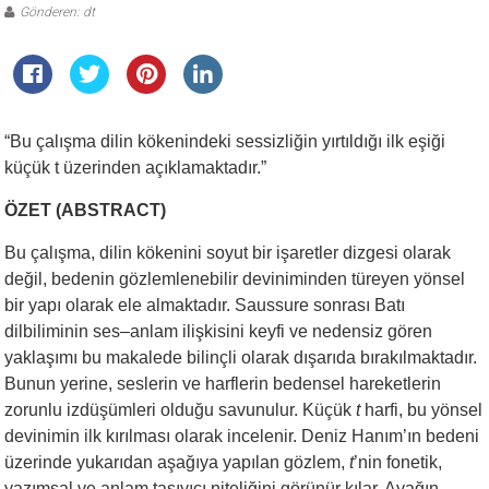
Gönderen: dt
“Bu çalışma dilin kökenindeki sessizliğin yırtıldığı ilk eşiği
küçük t üzerinden açıklamaktadır.”
ÖZET (ABSTRACT)
Bu çalışma, dilin kökenini soyut bir işaretler dizgesi olarak
değil, bedenin gözlemlenebilir deviniminden türeyen yönsel
bir yapı olarak ele almaktadır. Saussure sonrası Batı
dilbiliminin ses–anlam ilişkisini keyfi ve nedensiz gören
yaklaşımı bu makalede bilinçli olarak dışarıda bırakılmaktadır.
Bunun yerine, seslerin ve harflerin bedensel hareketlerin
zorunlu izdüşümleri olduğu savunulur. Küçük
t
harfi, bu yönsel
devinimin ilk kırılması olarak incelenir. Deniz Hanım’ın bedeni
üzerinde yukarıdan aşağıya yapılan gözlem,
t
’nin fonetik,
yazımsal ve anlam taşıyıcı niteliğini görünür kılar. Ayağın