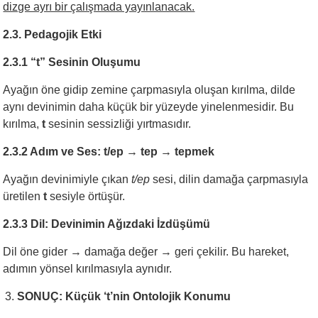
dizge ayrı bir çalışmada yayınlanacak.
2.3. Pedagojik Etki
2.3.1 “t” Sesinin Oluşumu
Ayağın öne gidip zemine çarpmasıyla oluşan kırılma, dilde
aynı devinimin daha küçük bir yüzeyde yinelenmesidir. Bu
kırılma,
t
sesinin sessizliği yırtmasıdır.
2.3.2 Adım ve Ses: t/ep → tep → tepmek
Ayağın devinimiyle çıkan
t/ep
sesi, dilin damağa çarpmasıyla
üretilen
t
sesiyle örtüşür.
2.3.3 Dil: Devinimin Ağızdaki İzdüşümü
Dil öne gider → damağa değer → geri çekilir. Bu hareket,
adımın yönsel kırılmasıyla aynıdır.
SONUÇ: Küçük ‘t’nin Ontolojik Konumu