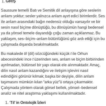
GİRİŞ
Saussure temelli Batı ve Semitik dil anlayışına göre seslerin
anlamı yoktur; sesler yalnızca anlam ayırt edici birimlerdir. Ses
ile anlam arasındaki bağın nedensiz olduğu varsayılır ve bir
sesin nasıl biçime dönüştüğü, bu dönüşümün hangi bedensel
ya da yönsel temele dayandığı çoğu zaman açıklanmaz. Bu
yaklaşım, ses–biçim–anlam bütünlüğünü göz ardı ettiği için bu
çalışmada dışarıda bırakılmaktadır.
Bu makalede
til
(dil) sözcüğündeki küçük
t
ile Orhun
abecesindeki ince
t
üzerinden ses, anlam ve biçim birbirinden
ayrılmadan, bütünsel bir yapı olarak ele alınmaktadır. Amaç,
dilin nasıl anlam kazandığını ve iletişim işlevini nasıl
edindiğini görünür kılmak; başka bir deyişle, dilin anlam
taşımasını mümkün kılan “arka yüz”ü ortaya çıkarmaktır.
Çalışmada yöntem olarak görsel bellek, yönsel–bedensel
analiz ve nitel araştırma yaklaşımı kullanılmaktadır.
‘
Til’ in Ontolojik İzleri