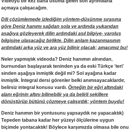
Videoyu bir kez daha usuma gelen son ayrıntılarla
açmaya çalışacağım.
Dili çözümlemede izlediğim yöntem-düşünme sırasına
göre Deniz hanımı sağdan sola ve ardında yukarıdan
aşağıya gözleyerek
dilin ardındaki asıl bilgiye- varoluş
bilgisine
ulaşacağız birlikte. Dilin anlam kazanmasının
ardındaki arka yüz ve ara yüz bilinir olacak; amacımız bu!
Neler yapmıştık videoda? Deniz hanımın alnından,
burnundan başlayarak teninden ya da eski Türkçe ‘teri’
sinden aşağıya inmiştik değil mi? Sol ayağına kadar
inmiştik. İntegral dersi görenler belki anımsayacaklardır,
belirsiz integral konusu vardı.
Örneğin bir eğri altındaki
alanı eğrinin altını bilinebilir ya da belirli şekillere
dönüştürüp bütünü çözmeye çalışırdık; yöntem buydu!
Deniz hanımın bir yontusunu yapsaydık ne yapacaktık)
Tepeden tabana kadar her yüzeyi ölçülerine uygun
biçimde yontacaktık! Böylece karşımızda olmasa bile onu