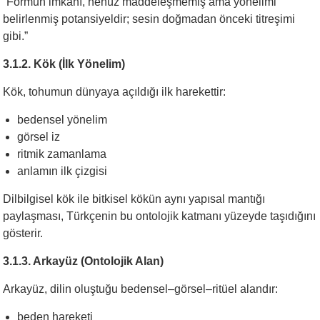
“Formun imkânı, henüz maddeleşmemiş ama yönelimi
belirlenmiş potansiyeldir; sesin doğmadan önceki titreşimi
gibi.”
3.1.2. Kök (İlk Yönelim)
Kök, tohumun dünyaya açıldığı ilk harekettir:
bedensel yönelim
görsel iz
ritmik zamanlama
anlamın ilk çizgisi
Dilbilgisel kök ile bitkisel kökün aynı yapısal mantığı
paylaşması, Türkçenin bu ontolojik katmanı yüzeyde taşıdığını
gösterir.
3.1.3. Arkayüz (Ontolojik Alan)
Arkayüz, dilin oluştuğu bedensel–görsel–ritüel alandır:
beden hareketi