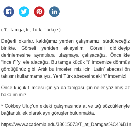
( ‘t’, Tamga, til, Türk, Türkçe )
Değerli okurlar, kaldığımız yerden çalışmamızı sürdüreceğiz
birlikte. Görseli yeniden ekleyelim. Görseli didikleyip
derinlemesine ayrıntılara ulaşmaya çalışacağız. Öncelikle
“ince t” ’yi ele alacağız. Bu tamga küçük “t” imcemize dönmüş
gördüğünüz gibi. Artık bu imceleri miz için ‘Latin’ abecesi ön
takısını kullanmamalıyız. Yeni Türk abecesindeki ‘t” imcemiz!
Önce küçük t imcesi için ya da tamgası için neler yazılmış az
bakalım mı?
* Gökbey Uluç’un ekteki çalışmasında at ve tağ sözcükleriyle
bağlantılı, ek olarak ayrı görüşler bulunmakta.
https://www.academia.edu/38615073/T_at_Damgas%C