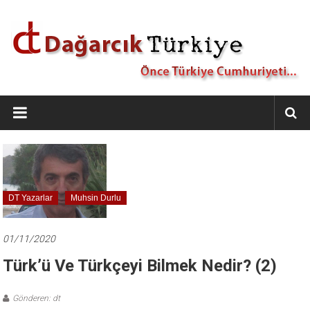
İçeriğe
geç
Dağarcık
Türkiye
Önce
Türkiye
Cumhuriyeti…
DT Yazarlar
Muhsin Durlu
01/11/2020
Türk’ü Ve Türkçeyi Bilmek Nedir? (2)
Gönderen: dt