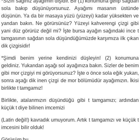
*Sizin sağınız ayağımın dışıdır. Bir (1) konumuna gelip sağdan
sola bakıp düşünüyorsunuz. Ayağımı masanın üstünde
düşünün. Ya da bir masaya yüzü (yüzeyi) kadar yüksekten ve
yandan bakın. Ne görürsünüz? Yüzeyi kahverengi çizgi gibi
yani düz görürüz değil mi? İşte bursa ayağın sağındaki ince t
tamgasının sağdan sola düşündüğümüzde karşımıza ilk çıkan
dik çizgisidir!
*Şimdi benim yerine kendinizi düşleyin! (2) konumuna
geldiniz. Yukarıdan aşağı sol ayağınıza bakın. Sizler de benim
gibi mor çizgiyi mi görüyorsunuz? İşte o önce sola eğik yukarı,
sonra aşağı dik inen çizgi de mor bölümüdür ayağımızın. İkisi
birlikte t tamgamız!
Birlikte, atalarımızın düşündüğü gibi t tamgamızı; ardından
küçük t diye bilinen imcemizi
(Latin değil!) kavradık umuyorum. Artık t tamgamızı ve küçük t
imcesini bilir olduk!
Görüşüm bu.