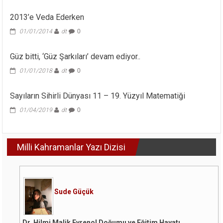
2013’e Veda Ederken
01/01/2014
dt
0
Güz bitti, ‘Güz Şarkıları’ devam ediyor..
01/01/2018
dt
0
Sayıların Sihirli Dünyası 11 – 19. Yüzyıl Matematiği
01/04/2019
dt
0
Milli Kahramanlar Yazı Dizisi
Sude Güçük
Dr. Hilmi Malik Evrenol Doğumu ve Eğitim Hayatı