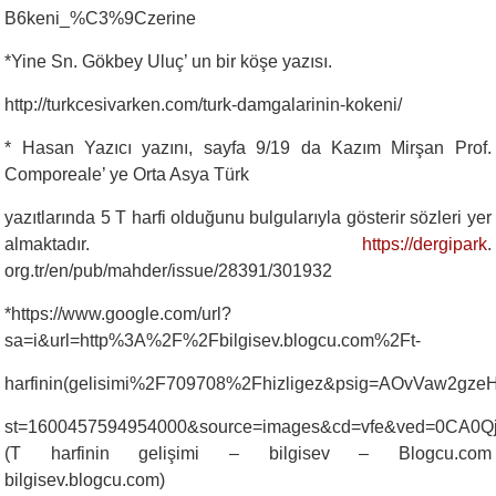
B6keni_%C3%9Czerine
*Yine Sn. Gökbey Uluç’ un bir köşe yazısı.
http://turkcesivarken.com/turk-damgalarinin-kokeni/
* Hasan Yazıcı yazını, sayfa 9/19 da Kazım Mirşan Prof.
Comporeale’ ye Orta Asya Türk
yazıtlarında 5 T harfi olduğunu bulgularıyla gösterir sözleri yer
almaktadır.
https://dergipark
.
org.tr/en/pub/mahder/issue/28391/301932
*https://www.google.com/url?
sa=i&url=http%3A%2F%2Fbilgisev.blogcu.com%2Ft-
harfinin(gelisimi%2F709708%2Fhizligez&psig=AOvVaw2
st=1600457594954000&source=images&cd=vfe&ved=0C
(T harfinin gelişimi – bilgisev – Blogcu.com
bilgisev.blogcu.com)