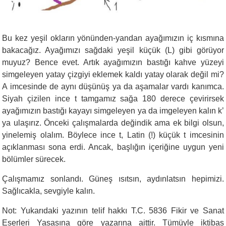
Bu kez yeşil okların yönünden-yandan ayağımızın iç kısmına
bakacağız. Ayağımızı sağdaki yeşil küçük (L) gibi görüyor
muyuz? Bence evet. Artık ayağımızın bastığı kahve yüzeyi
simgeleyen yatay çizgiyi eklemek kaldı yatay olarak değil mi?
A imcesinde de aynı düşünüş ya da aşamalar vardı kanımca.
Siyah çizilen ince t tamgamız sağa 180 derece çevirirsek
ayağımızın bastığı kayayı simgeleyen ya da imgeleyen kalın k’
ya ulaşırız. Önceki çalışmalarda değindik ama ek bilgi olsun,
yinelemiş olalım. Böylece ince t, Latin (!) küçük t imcesinin
açıklanması sona erdi. Ancak, başlığın içeriğine uygun yeni
bölümler sürecek.
Çalışmamız sonlandı. Güneş ısıtsın, aydınlatsın hepimizi.
Sağlıcakla, sevgiyle kalın.
Not: Yukarıdaki yazının telif hakkı T.C. 5836 Fikir ve Sanat
Eserleri Yasasına göre yazarına aittir. Tümüyle iktibas