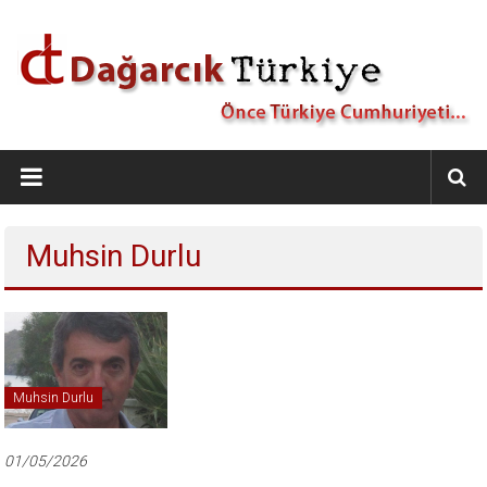
İçeriğe
geç
Dağarcık
Türkiye
Önce
Muhsin Durlu
Türkiye
Cumhuriyeti…
Muhsin Durlu
01/05/2026