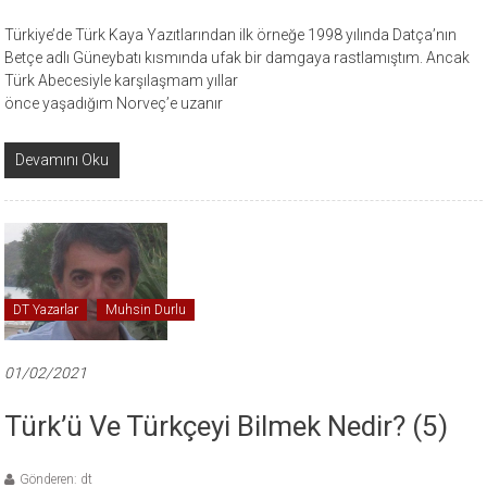
Türkiye’de Türk Kaya Yazıtlarından ilk örneğe 1998 yılında Datça’nın
Betçe adlı Güneybatı kısmında ufak bir damgaya rastlamıştım. Ancak
Türk Abecesiyle karşılaşmam yıllar
önce yaşadığım Norveç’e uzanır
Devamını Oku
DT Yazarlar
Muhsin Durlu
01/02/2021
Türk’ü Ve Türkçeyi Bilmek Nedir? (5)
Gönderen: dt