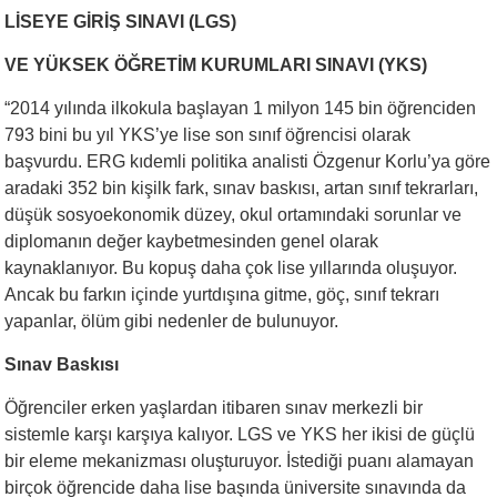
LİSEYE GİRİŞ SINAVI (LGS)
VE YÜKSEK ÖĞRETİM KURUMLARI SINAVI (YKS)
“2014 yılında ilkokula başlayan 1 milyon 145 bin öğrenciden
793 bini bu yıl YKS’ye lise son sınıf öğrencisi olarak
başvurdu. ERG kıdemli politika analisti Özgenur Korlu’ya göre
aradaki 352 bin kişilk fark, sınav baskısı, artan sınıf tekrarları,
düşük sosyoekonomik düzey, okul ortamındaki sorunlar ve
diplomanın değer kaybetmesinden genel olarak
kaynaklanıyor. Bu kopuş daha çok lise yıllarında oluşuyor.
Ancak bu farkın içinde yurtdışına gitme, göç, sınıf tekrarı
yapanlar, ölüm gibi nedenler de bulunuyor.
Sınav Baskısı
Öğrenciler erken yaşlardan itibaren sınav merkezli bir
sistemle karşı karşıya kalıyor. LGS ve YKS her ikisi de güçlü
bir eleme mekanizması oluşturuyor. İstediği puanı alamayan
birçok öğrencide daha lise başında üniversite sınavında da