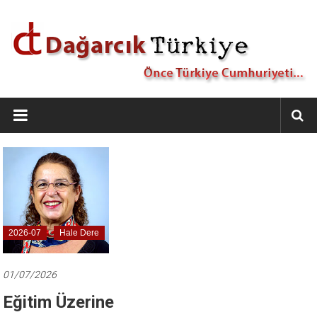
İçeriğe
geç
Dağarcık
Türkiye
Önce
Türkiye
Cumhuriyeti…
2026-07
Hale Dere
01/07/2026
Eğitim Üzerine