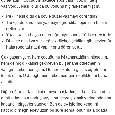
durakladım. Çocuğum sadece spor yapmıyor, bir de şiir
yazıyordu. Nasıl olur da bu yönünü hiç farketmemiştim.
Peki, nasıl oldu da böyle güzel yazmayı öğrendin?
Türkçe dersinde şiir yazmayı öğrendik, hepimizin bir şiir
defteri var.
Yaaa, harika başka neler öğreniyorsunuz Türkçe dersinde
Dilekçe nasıl yazılır, değişik dilekçe şekilleri gibi şeyler. Bu
hafta röportaj nasıl yapılır onu öğreniyoruz.
Çok şaşırmıştım, hem çocuğumu iyi tanımadığımı hissettim,
hem de hiç dikkatimi çekmeyen bu şahane öğretmenin
varlığını farketmemiştim. Hemen okuluna gittim, öğretmeni
tebrik ettim. O da oğlumun farketmediğim özelliklerini bana
anlattı.
Diğer oğluma da dikkat etmeye başladım, o da bir Cumartesi
günü odasına arkadaşlarıyla bahçeye çıkmak yerine odasına
kapandı, birşeyler yapıyor. Ben de ev işlerine kendimi
kaptırdığım için epey uzun bir süre sonra, onun hala odada