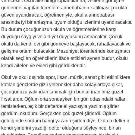
verecektir. Okul aile birliği toplantılarına, velilerle görüşme
günlerine, yapılan törenlere annebabanın katılması çocukta
güven uyandıracak, öğretmeniyle, okulla annebabası
arasında iyi bir anlaşma, uyum olduğu izlenimi uyandıracaktır.
Bu durum çocuğunuzun okula ve öğretmenlerine karşı
duyduğu saygıyı ve aidiyet duygusunu artıracaktır. Çocuk
okulu da kendi evi gibi görmeye başlayacak, rahatlayacak ve
gelişme ortamı bulacaktır. Mezuniyet törenlerinde konuşmacı
olarak seçilen öğrencilerin ifade ettikleri aynen budur, okulu
kendi aileleri ve evleri gibi gördükleridir.
Okul ve okul dışında spor, lisan, müzik, sanat gibi etkinliklere
katılan gençlerde gizli yetenekler daha kolay ortaya çıkar,
çocuğunuzu yakından tanımak için bunlar inanılmız güzel
fırsatlardır. Oğlum orta sondayken bir gün odasındaki rafları
temizlerken, açık bir defterde el yazısıyla yazılmış şiirler
gördüm, okudum. Gerçekten çok güzel şiirlerdi. Oğlum
geldiğinde sordum hangi yazarın şiirleri diye. O da o defterin
kendi şiirlerini yazdığı defter olduğunu söyleyince, bir an