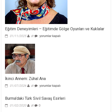
Eğitim Deneyimleri – Eğitimde Gölge Oyunları ve Kuklalar
Eğitim
01/11/2025
dt
yorumlar kapalı
Deneyimleri
–
Eğitimde
Gölge
Oyunları
ve
Kuklalar
için
İkinci Annem: Zühal Ana
İkinci
01/07/2026
dt
yorumlar kapalı
Annem:
Zühal
Burma’daki Türk Sivil Savaş Esirleri
Ana
için
01/02/2020
dt
0