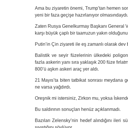
Ama bu ziyaretin önemi, Trump’tan hemen son
yeni bir faza geçişe hazırlanıyor olmasındaydı
Zaten Rusya Genelkurmay Başkanı General V
karşı büyük çaplı bir taarruzun yakın olduğun
Putin’in Çin ziyareti ile eş zamanlı olarak dev 
Balistik ve seyir füzelerinin ülkedeki poligon
fazla askerin yanı sıra yaklaşık 200 füze fırla
800’ü aşkın askeri araç yer aldı.
21 Mayıs’ta biten tatbikat sonrası meydana ge
ne varsa yağdırdı.
Oreşnik mi istersiniz, Zirkon mu, yoksa İskende
Bu saldırının sonuçları henüz açıklanmadı.
Bazıları Zelensky’nin hedef alındığını ileri 
sıvıştığını söylüyor.