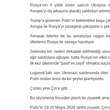
Rusya’nın 4 yıldır süren sancılı Ukrayna s
Avrupa’yı da arkasına alarak) saldırıları artır
Trump’a güvenen Putin’in beklentileri boşa çık
Avrupa ile Rusya’yı savaştırıp çöküşünü o şe
Avrupalı liderler de bu senaryoya uygun ha
ülkelerini Rusya ile savaşa hazırlıyor.
Zelensky’nin neden dekapite edilmediği soru
ağır saldırılara uğruyor, hatta Rusya’nın etkil
ilk kez ülkesinde “pasif ve zayıf” olmakla suç
Lugansk’taki son Ukronazi saldırısında öle
Putin ondan önce de bir şeyler planlıyordu.
Çünkü yine Çin’e gitti.
Bu sözümona önceden planlı bir ziyaretti ama
Putin’in 19-20 Mayıs 2026 tarihli ziyareti, Çin’