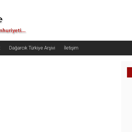
z
Dağarcık Türkiye Arşivi
İletişim