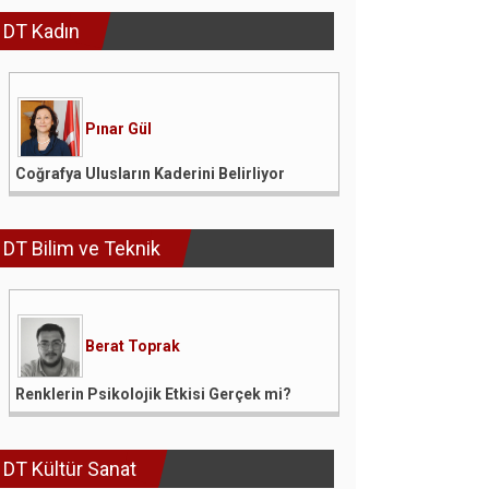
DT Kadın
Pınar Gül
Coğrafya Ulusların Kaderini Belirliyor
DT Bilim ve Teknik
Berat Toprak
Renklerin Psikolojik Etkisi Gerçek mi?
DT Kültür Sanat