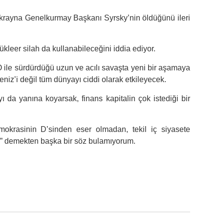
krayna Genelkurmay Başkanı Syrsky’nin öldüğünü ileri
ükleer silah da kullanabileceğini iddia ediyor.
ile sürdürdüğü uzun ve acılı savaşta yeni bir aşamaya
z’i değil tüm dünyayı ciddi olarak etkileyecek.
yı da yanına koyarsak, finans kapitalin çok istediği bir
okrasinin D’sinden eser olmadan, tekil iç siyasete
un” demekten başka bir söz bulamıyorum.