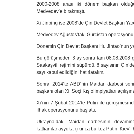
2000-2008 arası iki dönem başkan olduğu 
Medvedev’e bırakmıştı.
Xi Jinping ise 2008’de Çin Devlet Başkan Yard
Medvedev Ağustos’taki Gürcistan operasyonu 
Dönemin Çin Devlet Başkanı Hu Jintao’nun yan
Bu görüşmeden 3 ay sonra tam 08.08.2008 g
Saakaşvili rejimini süpürdü. 8 sayısının Çin’d
sayı kabul edildiğini hatırlatalım.
Sonra, 2014’te ABD’nin Maidan darbesi sonra
başkanı olan Xi, Soçi Kış olimpiyatları açılışı
Xi’nin 7 Şubat 2014’te Putin ile görüşmesin
ilhak operasyonunu başlattı.
Ukrayna’daki Maidan darbesinin devamınd
katliamlar ayyuka çıkınca bu kez Putin, Kiev’i 