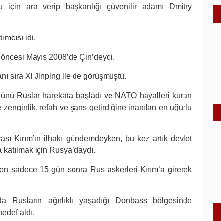
için ara verip başkanlığı güvenilir adamı Dmitry
ımcısı idi.
öncesi Mayıs 2008’de Çin’deydi.
ı sıra Xi Jinping ile de görüşmüştü.
ünü Ruslar harekata başladı ve NATO hayalleri kuran
e zenginlik, refah ve şans getirdiğine inanılan en uğurlu
sı Kırım’ın ilhakı gündemdeyken, bu kez artık devlet
na katılmak için Rusya’daydı.
den sadece 15 gün sonra Rus askerleri Kırım’a girerek
a Rusların ağırlıklı yaşadığı Donbass bölgesinde
hedef aldı.