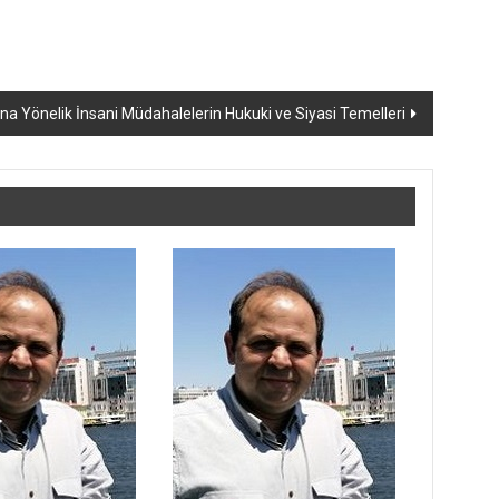
 Yönelik İnsani Müdahalelerin Hukuki ve Siyasi Temelleri