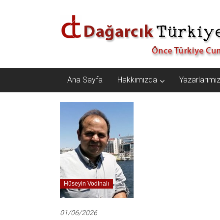
İçeriğe
Dağarcık
geç
Türkiye
Önce
Türkiye
Cumhuriyeti…
Ana Sayfa
Hakkımızda
Yazarlarımı
Hüseyin Vodinalı
01/06/2026