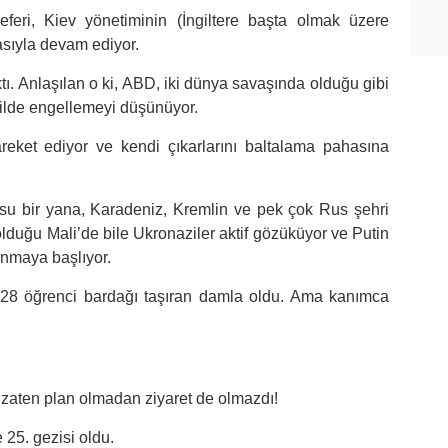
eferi, Kiev yönetiminin (İngiltere başta olmak üzere
masıyla devam ediyor.
tı. Anlaşılan o ki, ABD, iki dünya savaşında olduğu gibi
kilde engellemeyi düşünüyor.
reket ediyor ve kendi çıkarlarını baltalama pahasına
su bir yana, Karadeniz, Kremlin ve pek çok Rus şehri
i olduğu Mali’de bile Ukronaziler aktif gözüküyor ve Putin
lanmaya başlıyor.
n 28 öğrenci bardağı taşıran damla oldu. Ama kanımca
 zaten plan olmadan ziyaret de olmazdı!
e 25. gezisi oldu.