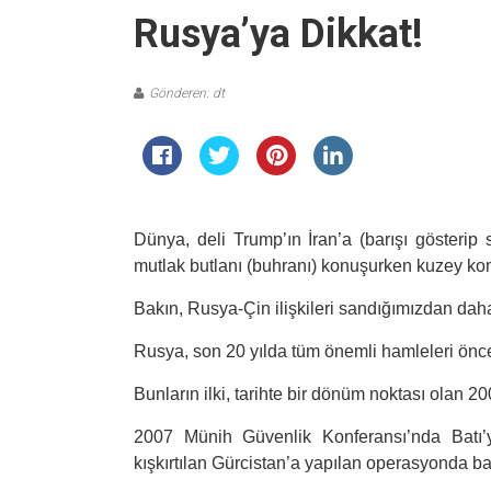
Rusya’ya Dikkat!
Gönderen: dt
Dünya, deli Trump’ın İran’a (barışı gösterip s
mutlak butlanı (buhranı) konuşurken kuzey kom
Bakın, Rusya-Çin ilişkileri sandığımızdan daha
Rusya, son 20 yılda tüm önemli hamleleri öncesi
Bunların ilki, tarihte bir dönüm noktası olan 2
2007 Münih Güvenlik Konferansı’nda Batı’y
kışkırtılan Gürcistan’a yapılan operasyonda b