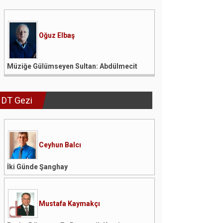
Oğuz Elbaş
Müziğe Gülümseyen Sultan: Abdülmecit
DT Gezi
Ceyhun Balcı
İki Günde Şanghay
Mustafa Kaymakçı