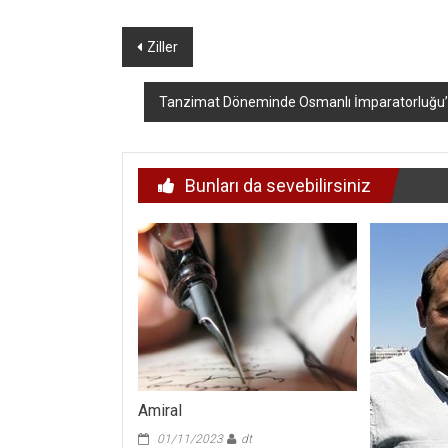
Yazı
Ziller
dolaşımı
Tanzimat Döneminde Osmanlı İmparatorluğu’na
Bunları da sevebilirsiniz
Amiral
01/11/2023
dt