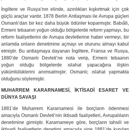
İngiltere ve Rusya’nın elinde, azınlıkları kışkırtmak için çok
güçlü araçlar vardır. 1878 Berlin Antlaşması ile Avrupa güçleri
Osmanlı’dan bir kez daha büyük ödünler koparmıştır. Babıâli,
Ermeni tebaanın yoğun olduğu bölgelerde reform yapmayı, bu
reform faaliyetlerini de Avrupa devletlerine haber vermeyi, bir
anlamda onların denetimine açmayı ve olurunu almayı kabul
etmiştir. Bu antlaşmaya dayanan İngiltere, Fransa ve Rusya,
1880’de Osmanlı Devleti’ne nota verip, Ermeni tebaanın
yoğun olduğu bölgelerde ıslahat yapacağına ilişkin
yükümlülüklerini anımsatmıştır. Osmanlı; ıslahat yapmakta
olduğunu söylemiştir.
MUHARREM KARARNAMESİ, İKTİSADİ ESARET VE
DÜNYA SAVAŞI
1881’de Muharrem Kararnamesi ile borçların ödenmesi
amacıyla Osmanlı Devleti’nin iktisadi faaliyetleri, Avrupalıların
denetimine girmiştir. Kararnameye göre, borçların tahsili ve
iktisadi faaliyetlerin denetimi amacıyla yine 1881’de kurulan