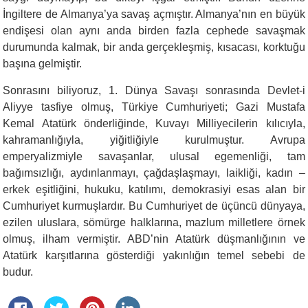
İngiltere de Almanya’ya savaş açmıştır. Almanya’nın en büyük
endişesi olan aynı anda birden fazla cephede savaşmak
durumunda kalmak, bir anda gerçekleşmiş, kısacası, korktuğu
başına gelmiştir.
Sonrasını biliyoruz, 1. Dünya Savaşı sonrasında Devlet-i
Aliyye tasfiye olmuş, Türkiye Cumhuriyeti; Gazi Mustafa
Kemal Atatürk önderliğinde, Kuvayı Milliyecilerin kılıcıyla,
kahramanlığıyla, yiğitliğiyle kurulmuştur. Avrupa
emperyalizmiyle savaşanlar, ulusal egemenliği, tam
bağımsızlığı, aydınlanmayı, çağdaşlaşmayı, laikliği, kadın –
erkek eşitliğini, hukuku, katılımı, demokrasiyi esas alan bir
Cumhuriyet kurmuşlardır. Bu Cumhuriyet de üçüncü dünyaya,
ezilen uluslara, sömürge halklarına, mazlum milletlere örnek
olmuş, ilham vermiştir. ABD’nin Atatürk düşmanlığının ve
Atatürk karşıtlarına gösterdiği yakınlığın temel sebebi de
budur.