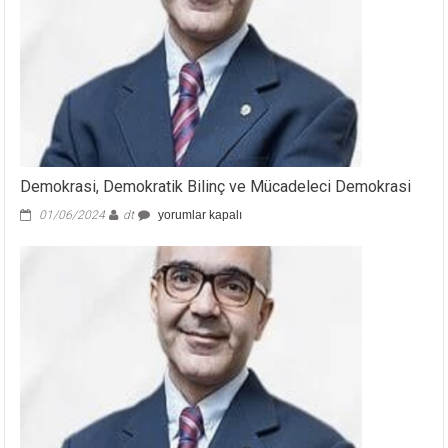
Demokrasi, Demokratik Bilinç ve Mücadeleci Demokrasi
Demokrasi,
01/06/2024
dt
yorumlar kapalı
Demokratik
Bilinç
ve
Mücadeleci
Demokrasi
için