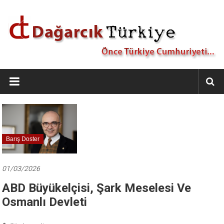
İçeriğe
geç
Dağarcık
Türkiye
Önce
Türkiye
Cumhuriyeti…
Barış Doster
01/03/2026
ABD Büyükelçisi, Şark Meselesi Ve
Osmanlı Devleti