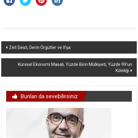
Yazı
Zeit Geist, Derin Örgütler ve İfşa
dolaşımı
Küresel Ekonomi Masalı, Yüzde Birin Mülkiyeti, Yüzde 99’un
Köleliği
Bunları da sevebilirsiniz