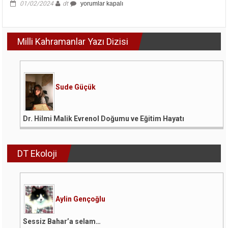
Dış
01/02/2024
dt
yorumlar kapalı
Politika,
Bölge
Merkezlilik
Milli Kahramanlar Yazı Dizisi
ve
Enerji
Denklemi
için
Sude Güçük
Dr. Hilmi Malik Evrenol Doğumu ve Eğitim Hayatı
DT Ekoloji
Aylin Gençoğlu
Sessiz Bahar’a selam…