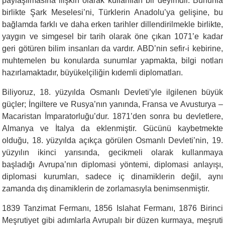
paylaşılmasına ilişkin olarak kullanılan bir deyimdir. Bununla
birlikte Şark Meselesi’ni, Türklerin Anadolu’ya gelişine, bu
bağlamda farklı ve daha erken tarihler dillendirilmekle birlikte,
yaygın ve simgesel bir tarih olarak öne çıkan 1071’e kadar
geri götüren bilim insanları da vardır. ABD’nin sefir-i kebirine,
muhtemelen bu konularda sunumlar yapmakta, bilgi notları
hazırlamaktadır, büyükelçiliğin kıdemli diplomatları.
Biliyoruz, 18. yüzyılda Osmanlı Devleti’yle ilgilenen büyük
güçler; İngiltere ve Rusya’nın yanında, Fransa ve Avusturya –
Macaristan İmparatorluğu’dur. 1871’den sonra bu devletlere,
Almanya ve İtalya da eklenmiştir. Gücünü kaybetmekte
olduğu, 18. yüzyılda açıkça görülen Osmanlı Devleti’nin, 19.
yüzyılın ikinci yarısında, gecikmeli olarak kullanmaya
başladığı Avrupa’nın diplomasi yöntemi, diplomasi anlayışı,
diplomasi kurumları, sadece iç dinamiklerin değil, aynı
zamanda dış dinamiklerin de zorlamasıyla benimsenmiştir.
1839 Tanzimat Fermanı, 1856 Islahat Fermanı, 1876 Birinci
Meşrutiyet gibi adımlarla Avrupalı bir düzen kurmaya, meşruti