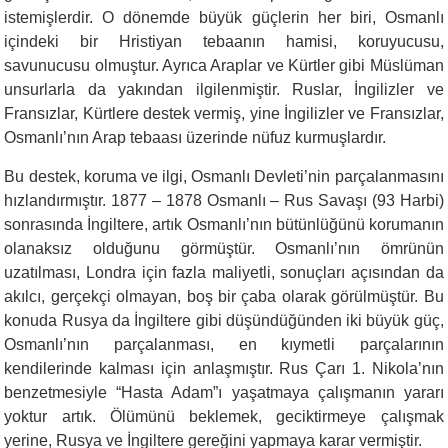
istemişlerdir. O dönemde büyük güçlerin her biri, Osmanlı
içindeki bir Hristiyan tebaanın hamisi, koruyucusu,
savunucusu olmuştur. Ayrıca Araplar ve Kürtler gibi Müslüman
unsurlarla da yakından ilgilenmiştir. Ruslar, İngilizler ve
Fransızlar, Kürtlere destek vermiş, yine İngilizler ve Fransızlar,
Osmanlı’nın Arap tebaası üzerinde nüfuz kurmuşlardır.
Bu destek, koruma ve ilgi, Osmanlı Devleti’nin parçalanmasını
hızlandırmıştır. 1877 – 1878 Osmanlı – Rus Savaşı (93 Harbi)
sonrasında İngiltere, artık Osmanlı’nın bütünlüğünü korumanın
olanaksız olduğunu görmüştür. Osmanlı’nın ömrünün
uzatılması, Londra için fazla maliyetli, sonuçları açısından da
akılcı, gerçekçi olmayan, boş bir çaba olarak görülmüştür. Bu
konuda Rusya da İngiltere gibi düşündüğünden iki büyük güç,
Osmanlı’nın parçalanması, en kıymetli parçalarının
kendilerinde kalması için anlaşmıştır. Rus Çarı 1. Nikola’nın
benzetmesiyle “Hasta Adam”ı yaşatmaya çalışmanın yararı
yoktur artık. Ölümünü beklemek, geciktirmeye çalışmak
yerine, Rusya ve İngiltere gereğini yapmaya karar vermiştir.