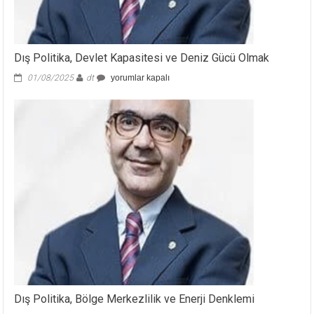
Dış Politika, Devlet Kapasitesi ve Deniz Gücü Olmak
Dış
01/08/2025
dt
yorumlar kapalı
Politika,
Devlet
Kapasitesi
ve
Deniz
Gücü
Olmak
için
Dış Politika, Bölge Merkezlilik ve Enerji Denklemi