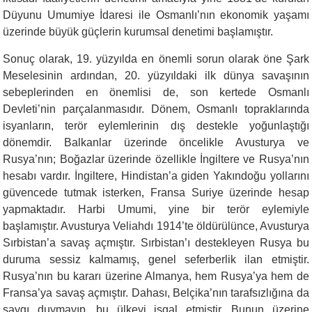
Düyunu Umumiye İdaresi ile Osmanlı’nın ekonomik yaşamı
üzerinde büyük güçlerin kurumsal denetimi başlamıştır.
Sonuç olarak, 19. yüzyılda en önemli sorun olarak öne Şark
Meselesinin ardından, 20. yüzyıldaki ilk dünya savaşının
sebeplerinden en önemlisi de, son kertede Osmanlı
Devleti’nin parçalanmasıdır. Dönem, Osmanlı topraklarında
isyanların, terör eylemlerinin dış destekle yoğunlaştığı
dönemdir. Balkanlar üzerinde öncelikle Avusturya ve
Rusya’nın; Boğazlar üzerinde özellikle İngiltere ve Rusya’nın
hesabı vardır. İngiltere, Hindistan’a giden Yakındoğu yollarını
güvencede tutmak isterken, Fransa Suriye üzerinde hesap
yapmaktadır. Harbi Umumi, yine bir terör eylemiyle
başlamıştır. Avusturya Veliahdı 1914’te öldürülünce, Avusturya
Sırbistan’a savaş açmıştır. Sırbistan’ı destekleyen Rusya bu
duruma sessiz kalmamış, genel seferberlik ilan etmiştir.
Rusya’nın bu kararı üzerine Almanya, hem Rusya’ya hem de
Fransa’ya savaş açmıştır. Dahası, Belçika’nın tarafsızlığına da
saygı duymayıp, bu ülkeyi işgal etmiştir. Bunun üzerine