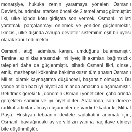
monarşiye, hukuka zemin yaratmaya yönelen Osmanlı
Devleti, bu adımları atarken öncelikle 2 temel amaç gütmüştür:
İlki, ülke içinde kötü gidişata son vermek, Osmanlı milleti
yaratmak, parçalanmayı önlemek ve yeniden güçlenmektir.
İkincisi, ülke dışında Avrupa devletler sisteminin eşit bir üyesi
olarak kabul edilmektir.
Osmanlı, attığı adımlara karşın, umduğunu bulamamıştır.
Tersine, azınlıklar arasındaki milliyetçilik akımları, bağımsızlık
talepleri daha da güçlenmiştir. İttihadı Osmanî fikri, dinsel,
etnik, mezhepsel kökenine bakılmaksızın tüm anasırı Osmanlı
Milleti olarak kaynaştırma düşüncesi, başarısız olmuştur. Bu
yönde atılan bazı iyi niyetli adımlar da amacına ulaşamamıştır.
Belirtmek gerekir ki, dönemin Osmanlı yöneticileri çabalarında
gerçekten samimi ve iyi niyetlidirler. Aralarında, son derece
radikal adımlar atmayı düşünenler de vardır O kadar ki, Mithat
Paşa; Hristiyan tebaanın devlete sadakatini artırmak için,
Osmanlı bayrağındaki ay ve yıldızın yanına haç ilave etmeyi
bile düşünmüştür.