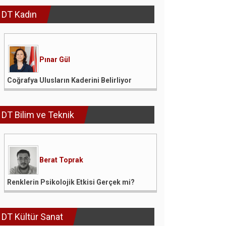
DT Kadın
Pınar Gül
Coğrafya Ulusların Kaderini Belirliyor
DT Bilim ve Teknik
Berat Toprak
Renklerin Psikolojik Etkisi Gerçek mi?
DT Kültür Sanat