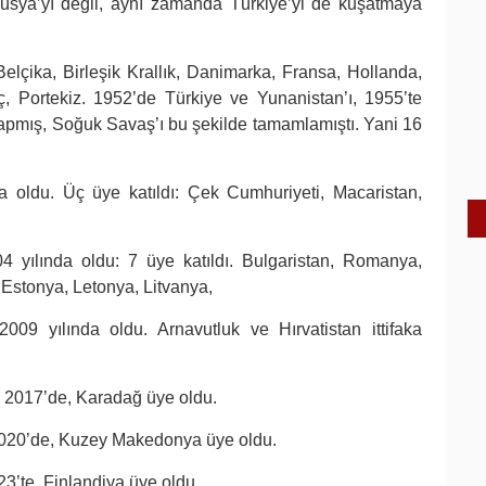
sya’yı değil, aynı zamanda Türkiye’yi de kuşatmaya
çika, Birleşik Krallık, Danimarka, Fransa, Hollanda,
, Portekiz. 1952’de Türkiye ve Yunanistan’ı, 1955’te
apmış, Soğuk Savaş’ı bu şekilde tamamlamıştı. Yani 16
 oldu. Üç üye katıldı: Çek Cumhuriyeti, Macaristan,
4 yılında oldu: 7 üye katıldı. Bulgaristan, Romanya,
 Estonya, Letonya, Litvanya,
09 yılında oldu. Arnavutluk ve Hırvatistan ittifaka
 2017’de, Karadağ üye oldu.
2020’de, Kuzey Makedonya üye oldu.
3’te, Finlandiya üye oldu.