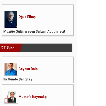
Oğuz Elbaş
Müziğe Gülümseyen Sultan: Abdülmecit
DT Gezi
Ceyhun Balcı
İki Günde Şanghay
Mustafa Kaymakçı