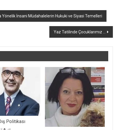
önelik İnsani Müdahalelerin Hukuki ve Siyasi Temelleri
Yaz Tatilinde Çocuklarımız …
Dış Politikası
23
dt