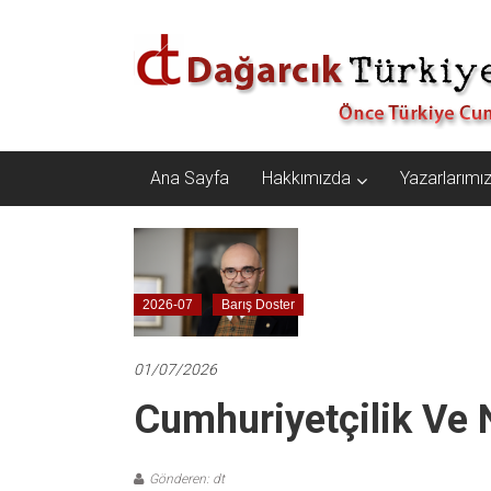
İçeriğe
Dağarcık
geç
Türkiye
Önce
Türkiye
Cumhuriyeti…
Ana Sayfa
Hakkımızda
Yazarlarımı
2026-07
Barış Doster
01/07/2026
Cumhuriyetçilik Ve 
Gönderen: dt