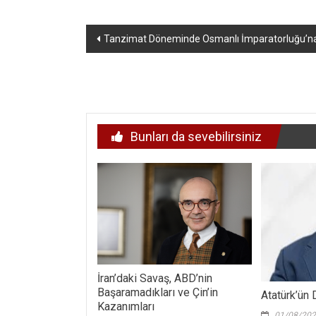
Yazı
Tanzimat Döneminde Osmanlı İmparatorluğu’na Y
dolaşımı
Bunları da sevebilirsiniz
İran’daki Savaş, ABD’nin
Başaramadıkları ve Çin’in
Atatürk’ün 
Kazanımları
01/08/20