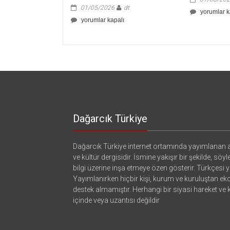
01/05/2026
dt
Atatürk’ün
yorumlar k
İran’daki
yorumlar kapalı
Dış
Savaş,
Politikası
ABD’nin
için
Başaramadıkları
ve
Çin’in
Kazanımları
için
Dağarcık Türkiye
Dağarcık Türkiye internet ortamında yayımlanan a
ve kültür dergisidir. İsmine yakışır bir şekilde, söyl
bilgi üzerine inşa etmeye özen gösterir. Türkçesi ya
Yayımlanırken hiçbir kişi, kurum ve kuruluştan e
destek almamıştır. Herhangi bir siyasi hareket ve
içinde veya uzantısı değildir