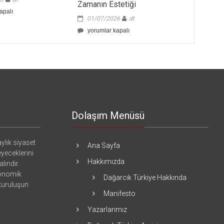
Zamanın Estetiği
apalı
01/07/2026
dt
Zamanın
yorumlar kapalı
Estetiği
için
Dolaşım Menüsü
ylık siyaset
Ana Sayfa
eyeceklerini
Hakkımızda
lındır.
konomik
Dağarcık Türkiye Hakkında
 kuruluşun
Manifesto
Yazarlarımız