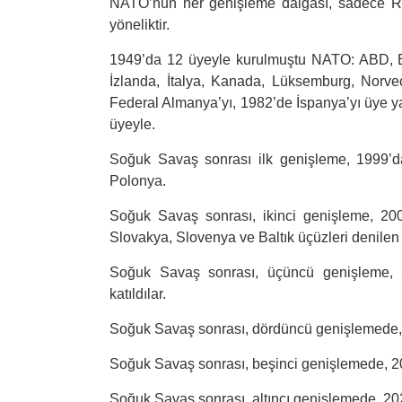
NATO’nun her genişleme dalgası, sadece Ru
yöneliktir.
1949’da 12 üyeyle kurulmuştu NATO: ABD, Bel
İzlanda, İtalya, Kanada, Lüksemburg, Norveç
Federal Almanya’yı, 1982’de İspanya’yı üye y
üyeyle.
Soğuk Savaş sonrası ilk genişleme, 1999’da
Polonya.
Soğuk Savaş sonrası, ikinci genişleme, 200
Slovakya, Slovenya ve Baltık üçüzleri denilen
Soğuk Savaş sonrası, üçüncü genişleme, 20
katıldılar.
Soğuk Savaş sonrası, dördüncü genişlemede,
Soğuk Savaş sonrası, beşinci genişlemede, 
Soğuk Savaş sonrası, altıncı genişlemede, 202