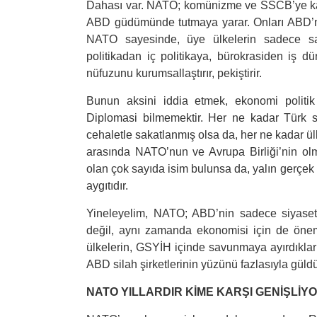
Dahası var. NATO; komünizme ve SSCB’ye karşı
ABD güdümünde tutmaya yarar. Onları ABD’nin
NATO sayesinde, üye ülkelerin sadece sav
politikadan iç politikaya, bürokrasiden iş d
nüfuzunu kurumsallaştırır, pekiştirir.
Bunun aksini iddia etmek, ekonomi politik 
Diplomasi bilmemektir. Her ne kadar Türk si
cehaletle sakatlanmış olsa da, her ne kadar ülk
arasında NATO’nun ve Avrupa Birliği’nin olm
olan çok sayıda isim bulunsa da, yalın gerçe
aygıtıdır.
Yineleyelim, NATO; ABD’nin sadece siyaseti, 
değil, aynı zamanda ekonomisi için de öne
ülkelerin, GSYİH içinde savunmaya ayırdıklar
ABD silah şirketlerinin yüzünü fazlasıyla güld
NATO YILLARDIR KİME KARŞI GENİŞLİY