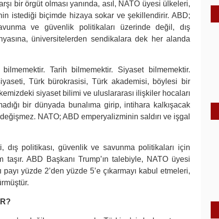
 bir örgüt olması yanında, asıl, NATO üyesi ülkeleri,
 istediği biçimde hizaya sokar ve şekillendirir. ABD;
unma ve güvenlik politikaları üzerinde değil, dış
ünyasına, üniversitelerden sendikalara dek her alanda
bilmemektir. Tarih bilmemektir. Siyaset bilmemektir.
yaseti, Türk bürokrasisi, Türk akademisi, böylesi bir
emizdeki siyaset bilimi ve uluslararası ilişkiler hocaları
adığı bir dünyada bunalıma girip, intihara kalkışacak
k değişmez. NATO; ABD emperyalizminin saldırı ve işgal
dış politikası, güvenlik ve savunma politikaları için
m taşır. ABD Başkanı Trump’ın talebiyle, NATO üyesi
ı payı yüzde 2’den yüzde 5’e çıkarmayı kabul etmeleri,
ürmüştür.
OR?