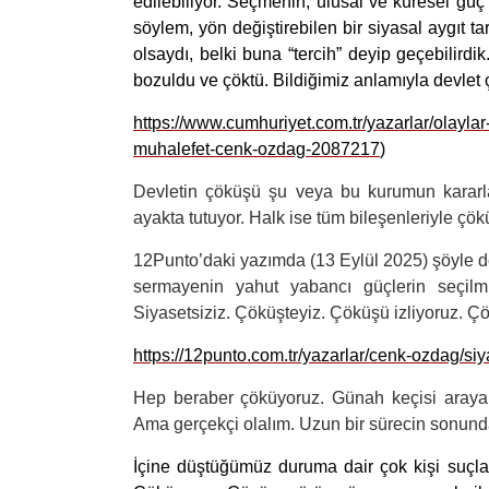
edilebiliyor. Seçmenin, ulusal ve küresel güç 
söylem, yön değiştirebilen bir siyasal aygıt ta
olsaydı, belki buna “tercih” deyip geçebilirdik
bozuldu ve çöktü. Bildiğimiz anlamıyla devlet çö
https://www.cumhuriyet.com.tr/yazarlar/olaylar
muhalefet-cenk-ozdag-2087217
)
Devletin çöküşü şu veya bu kurumun kararla
ayakta tutuyor. Halk ise tüm bileşenleriyle çök
12Punto’daki yazımda (13 Eylül 2025) şöyle dem
sermayenin yahut yabancı güçlerin seçilmi
Siyasetsiziz. Çöküşteyiz. Çöküşü izliyoruz. Çö
https://12punto.com.tr/yazarlar/cenk-ozdag/si
Hep beraber çöküyoruz. Günah keçisi arayabili
Ama gerçekçi olalım. Uzun bir sürecin sonund
İçine düştüğümüz duruma dair çok kişi suçl