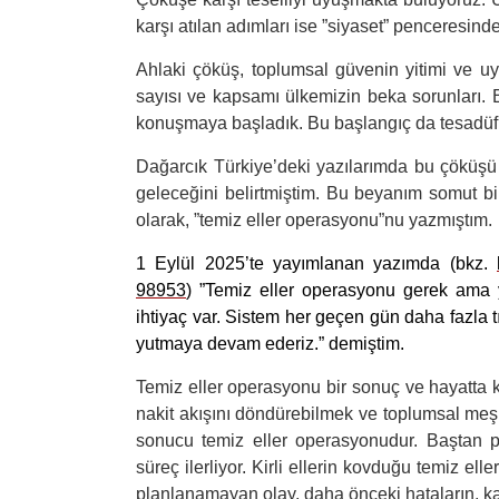
karşı atılan adımları ise ”siyaset” penceresind
Ahlaki çöküş, toplumsal güvenin yitimi ve uyu
sayısı ve kapsamı ülkemizin beka sorunları. B
konuşmaya başladık. Bu başlangıç da tesadüfi
Dağarcık Türkiye’deki yazılarımda bu çöküşü
geleceğini belirtmiştim. Bu beyanım somut bir
olarak, ”temiz eller operasyonu”nu yazmıştım.
1 Eylül 2025’te yayımlanan yazımda (bkz.
98953
) ”Temiz eller operasyonu gerek ama 
ihtiyaç var. Sistem her geçen gün daha fazla t
yutmaya devam ederiz.” demiştim.
Temiz eller operasyonu bir sonuç ve hayatta 
nakit akışını döndürebilmek ve toplumsal meşru
sonucu temiz eller operasyonudur. Baştan p
süreç ilerliyor. Kirli ellerin kovduğu temiz e
planlanamayan olay, daha önceki hataların, kay