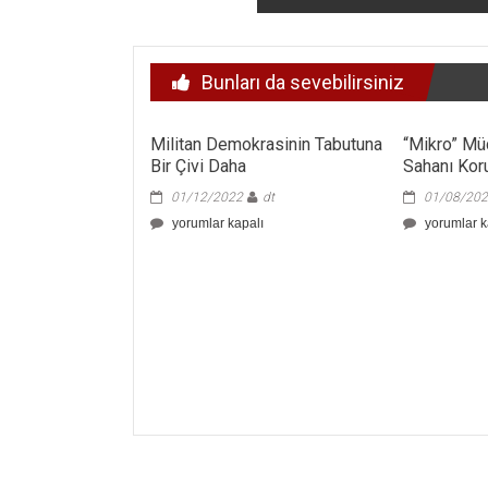
Bunları da sevebilirsiniz
Militan Demokrasinin Tabutuna
“Mikro” Mü
Bir Çivi Daha
Sahanı Kor
01/12/2022
dt
01/08/20
Militan
“Mikro”
yorumlar kapalı
yorumlar k
Demokrasinin
Mücadele
Tabutuna
3:
Bir
Hava
Çivi
Sahanı
Daha
Koru,
için
Geleceğini
Koru
için