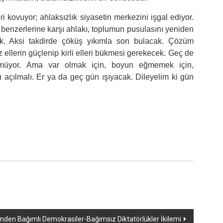
eri kovuyor; ahlaksızlık siyasetin merkezini işgal ediyor.
 benzerlerine karşı ahlakı, toplumun pusulasını yeniden
k. Aksi takdirde çöküş yıkımla son bulacak. Çözüm
z ellerin güçlenip kirli elleri bükmesi gerekecek. Geç de
nmüyor. Ama var olmak için, boyun eğmemek için,
açılmalı. Er ya da geç gün ışıyacak. Dileyelim ki gün
nden Bağımlı Demokrasiler-Bağımsız Diktatörlükler İkilemi