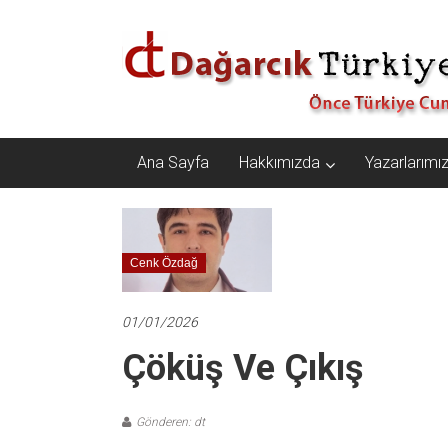
İçeriğe
Dağarcık
geç
Türkiye
Önce
Türkiye
Cumhuriyeti…
Ana Sayfa
Hakkımızda
Yazarlarımı
Cenk Özdağ
01/01/2026
Çöküş Ve Çıkış
Gönderen: dt