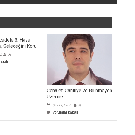
cadele 3: Hava
u, Geleceğini Koru
22
dt
apalı
Cehalet, Cahiliye ve Bilinmeyen
Üzerine
01/11/2025
dt
Cehalet,
yorumlar kapalı
Cahiliye
ve
Bilinmeyen
Üzerine