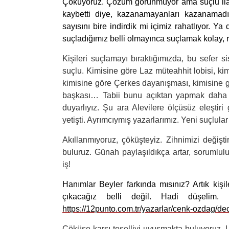
Çöküyoruz. Çözüm görünmüyor ama suçlu ilan 
kaybetti diye, kazanamayanları kazanamadı
sayısını bire indirdik mi içimiz rahatlıyor. Ya
suçladığımız belli olmayınca suçlamak kolay, r
Kişileri suçlamayı bıraktığımızda, bu sefer s
suçlu. Kimisine göre Laz müteahhit lobisi, kim
kimisine göre Çerkes dayanışması, kimisine gör
başkası… Tabii bunu açıktan yapmak daha zo
duyarlıyız. Şu ara Alevilere ölçüsüz eleştiri
yetişti. Ayrımcıymış yazarlarımız. Yeni suçlula
Akıllanmıyoruz, çöküşteyiz. Zihnimizi değiş
buluruz. Günah paylaşıldıkça artar, soruml
iş!
Hanımlar Beyler farkında mısınız? Artık kişil
çıkacağız belli değil. Hadi düşelim.
https://12punto.com.tr/yazarlar/cenk-ozdag/
Çöküşe karşı teselliyi uyuşmakta buluyoruz.