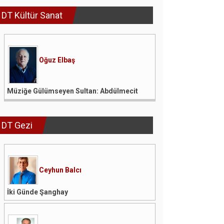
DT Kültür Sanat
Oğuz Elbaş
Müziğe Gülümseyen Sultan: Abdülmecit
DT Gezi
Ceyhun Balcı
İki Günde Şanghay