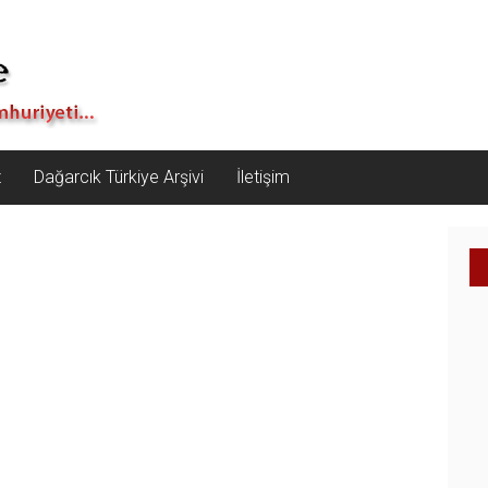
z
Dağarcık Türkiye Arşivi
İletişim