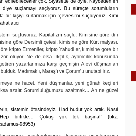
edilebilecekler çok. Siyasette de öyle. Kaybedenleri
 diye suçlamayı seçiyoruz. Bu süreçte sorumluların
 da bir kişiyi kurtarmak için ”çevresi”ni suçluyoruz. Kimi
ahatlatıcı.
istemi suçluyoruz. Kapitalizm suçlu. Kimisine göre din
isine göre Dersimli çetesi, kimisine göre Kürt mafyası,
e kripto Ermeniler, kripto Yahudiler, kimisine göre bir
r oluyor. Ne de olsa ırkçılık, ayrımcılık konusunda
 getiren yazarlarımıza karşı geçmişin Alevi düşmanları
r bulduk. Madımak’ı, Maraş’ı ve Çorum’u unutabiliriz.
tirmeye ne hacet. Yeni düşmanlar, yeni günah keçileri
uluksa azalır. Sorumluluğumuzu azaltmak… Ah ne güzel
erin, sistemin ötesindeyiz. Had hudut yok artık. Nasıl
 Hep birlikte… Çöküş yok tek başına!” (bkz.
decadamus-98953
)
 Uyuşuyoruz, uyuşturuluyoruz. Uyuşmaya, uyuşturucuya