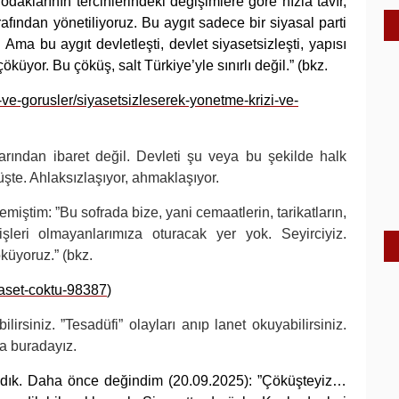
odaklarının tercihlerindeki değişimlere göre hızla tavır,
rafından yönetiliyoruz. Bu aygıt sadece bir siyasal parti
. Ama bu aygıt devletleşti, devlet siyasetsizleşti, yapısı
küyor. Bu çöküş, salt Türkiye’yle sınırlı değil.” (bkz.
-ve-gorusler/siyasetsizleserek-yonetme-krizi-ve-
rından ibaret değil. Devleti şu veya bu şekilde halk
üşte. Ahlaksızlaşıyor, ahmaklaşıyor.
iştim: ”Bu sofrada bize, yani cemaatlerin, tarikatların,
şleri olmayanlarımıza oturacak yer yok. Seyirciyiz.
küyoruz.” (bkz.
yaset-coktu-98387
)
rsiniz. ”Tesadüfi” olayları anıp lanet okuyabilirsiniz.
a buradayız.
adık. Daha önce değindim (20.09.2025): ”Çöküşteyiz…