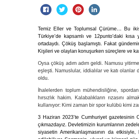
Temiz Eller ve Toplumsal Çürüme… Bu ikis
Türkiye’de kapsamlı ve 12punto’daki kısa 
ortadaydı. Çöküş başlamıştı. Fakat gündemin 
Kişileri ve olayları konuşurken süreçlere ve k
Oysa çöküş adım adım geldi. Namusu yitirmekl
eşleşti. Namuslular, iddialılar ve katı olanl
oldu.
İhalelerden toplum mühendisliğine, spordan
hırsızlık hakim. Kalabalıkların rızasını almak i
kullanıyor: Kimi zaman bir spor kulübü kimi z
3 Haziran 2023’te Cumhuriyet gazetesinin O
çıkmazdayız. Devletimizin kurumlarının zedel
siyasetin Amerikanlaşmasının da etkisiyle