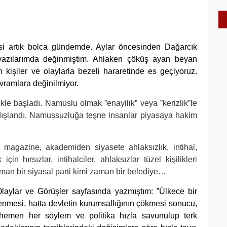
i artık bolca gündemde. Aylar öncesinden Dağarcık
yazılarımda değinmiştim. Ahlaken çöküş ayan beyan
kişiler ve olaylarla bezeli hararetinde es geçiyoruz.
avramlara değinilmiyor.
e başladı. Namuslu olmak ”enayilik” veya ”kerizlik”le
ar dışlandı. Namussuzluğa teşne insanlar piyasaya hakim
 magazine, akademiden siyasete ahlaksızlık, intihal,
çin hırsızlar, intihalciler, ahlaksızlar tüzel kişilikleri
aman bir siyasal parti kimi zaman bir belediye…
laylar ve Görüşler sayfasında yazmıştım: ”
Ülkece bir
enmesi, hatta devletin kurumsallığının çökmesi sonucu,
, hemen her söylem ve politika hızla savunulup terk