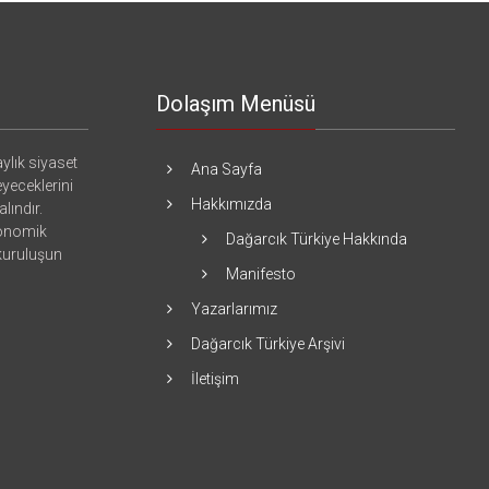
için
Dolaşım Menüsü
ylık siyaset
Ana Sayfa
eyeceklerini
Hakkımızda
lındır.
konomik
Dağarcık Türkiye Hakkında
 kuruluşun
Manifesto
Yazarlarımız
Dağarcık Türkiye Arşivi
İletişim