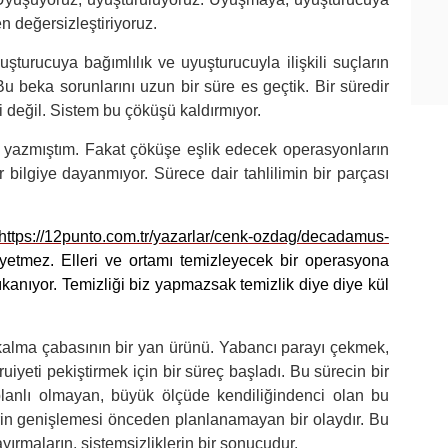
en değersizleştiriyoruz.
şturucuya bağımlılık ve uyuşturucuyla ilişkili suçların
u beka sorunlarını uzun bir süre es geçtik. Bir süredir
 değil. Sistem bu çöküşü kaldırmıyor.
 yazmıştım. Fakat çöküşe eşlik edecek operasyonların
 bilgiye dayanmıyor. Sürece dair tahlilimin bir parçası
https://12punto.com.tr/yazarlar/cenk-ozdag/decadamus-
yetmez. Elleri ve ortamı temizleyecek bir operasyona
ıkanıyor. Temizliği biz yapmazsak temizlik diye diye kül
kalma çabasının bir yan ürünü. Yabancı parayı çekmek,
iyeti pekiştirmek için bir süreç başladı. Bu sürecin bir
lanlı olmayan, büyük ölçüde kendiliğindenci olan bu
llerin genişlemesi önceden planlanamayan bir olaydır. Bu
ırmaların, sistemsizliklerin bir sonucudur.