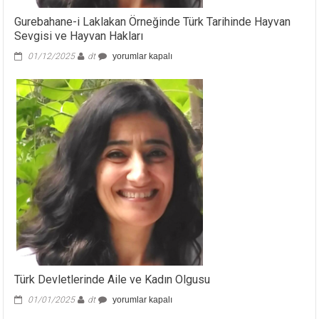
Gurebahane-i Laklakan Örneğinde Türk Tarihinde Hayvan
Sevgisi ve Hayvan Hakları
Gurebahane-
01/12/2025
dt
yorumlar kapalı
i
Laklakan
Örneğinde
Türk
Tarihinde
Hayvan
Sevgisi
ve
Hayvan
Hakları
için
Türk Devletlerinde Aile ve Kadın Olgusu
Türk
01/01/2025
dt
yorumlar kapalı
Devletlerinde