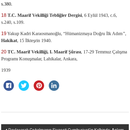
s.380.
18
T.C. Maarif Vekilliği Tebliğler Dergisi
, 6 Eylül 1943, c.6,
s.240, s.109.
19
Yakup Kadri Karaosmanoğlu, “Hümanizmaya Doğru İlk Adım
”
,
Hakikat
, 15 İlkteşrin 1940.
20
TC. Maarif Vekilliği, I. Maarif Şûrası
, 17-29 Temmuz Çalışma
Programı Konuşmalar, Lahikalar, Ankara,
1939
Yazı
Paylaşarak Çoğalmanın Siyaseti Cumhuriyet’in Kalbinde: Anlam