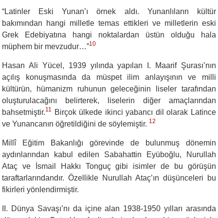
“
Latinler Eski Yunan’ı örnek aldı. Yunanlıların kültür
bakımından hangi milletle temas ettikleri ve milletlerin eski
Grek Edebiyatına hangi noktalardan üstün olduğu hala
10
müphem bir mevzudur…”
Hasan Ali Yücel, 1939 yılında yapılan I. Maarif Şurası’nın
açılış konuşmasında da müspet ilim anlayışının ve milli
kültürün, hümanizm ruhunun geleceğinin liseler tarafından
oluşturulacağını belirterek, liselerin diğer amaçlarından
11
bahsetmiştir.
Birçok ülkede ikinci yabancı dil olarak Latince
12
ve Yunancanın öğretildiğini de söylemiştir.
Millî Eğitim Bakanlığı görevinde de bulunmuş dönemin
aydınlarından kabul edilen Sabahattin Eyüboğlu, Nurullah
Ataç ve İsmail Hakkı Tonguç gibi isimler de bu görüşün
taraftarlarındandır. Özellikle Nurullah Ataç’ın düşünceleri bu
fikirleri yönlendirmiştir.
II. Dünya Savaşı’nı da içine alan 1938-1950 yılları arasında