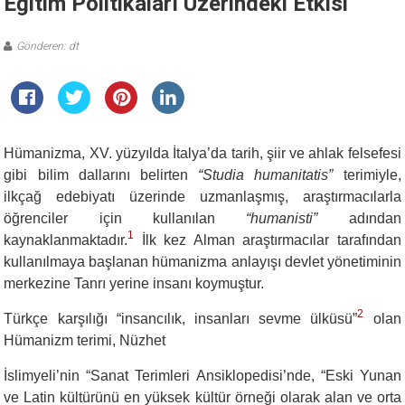
Eğitim Politikaları Üzerindeki Etkisi
Gönderen: dt
Hümanizma, XV. yüzyılda İtalya’da tarih, şiir ve ahlak felsefesi
gibi bilim dallarını belirten
“Studia humanitatis”
terimiyle,
ilkçağ edebiyatı üzerinde uzmanlaşmış, araştırmacılarla
öğrenciler için kullanılan
“humanisti”
adından
1
kaynaklanmaktadır.
İlk kez Alman araştırmacılar tarafından
kullanılmaya başlanan hümanizma anlayışı devlet yönetiminin
merkezine Tanrı yerine insanı koymuştur.
2
Türkçe karşılığı “insancılık, insanları sevme ülküsü”
olan
Hümanizm terimi, Nüzhet
İslimyeli’nin “Sanat Terimleri Ansiklopedisi’nde, “Eski Yunan
ve Latin kültürünü en yüksek kültür örneği olarak alan ve orta