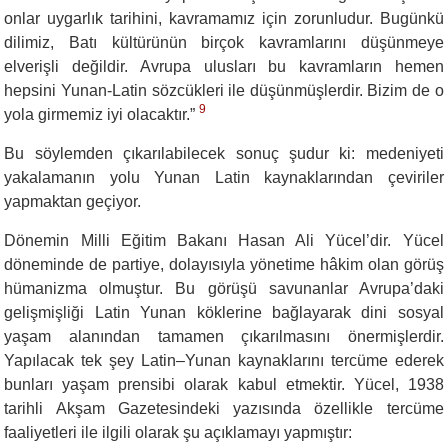
onlar uygarlık tarihini, kavramamız için zorunludur. Bugünkü
dilimiz, Batı kültürünün birçok kavramlarını düşünmeye
elverişli değildir. Avrupa ulusları bu kavramların hemen
hepsini Yunan-Latin sözcükleri ile düşünmüşlerdir. Bizim de o
9
yola girmemiz iyi olacaktır.”
Bu söylemden çıkarılabilecek sonuç şudur ki: medeniyeti
yakalamanın yolu Yunan Latin kaynaklarından çeviriler
yapmaktan geçiyor.
Dönemin Milli Eğitim Bakanı Hasan Ali Yücel’dir. Yücel
döneminde de partiye, dolayısıyla yönetime hâkim olan görüş
hümanizma olmuştur. Bu görüşü savunanlar Avrupa’daki
gelişmişliği Latin Yunan köklerine bağlayarak dini sosyal
yaşam alanından tamamen çıkarılmasını önermişlerdir.
Yapılacak tek şey Latin–Yunan kaynaklarını tercüme ederek
bunları yaşam prensibi olarak kabul etmektir. Yücel, 1938
tarihli Akşam Gazetesindeki yazısında özellikle tercüme
faaliyetleri ile ilgili olarak şu açıklamayı yapmıştır: