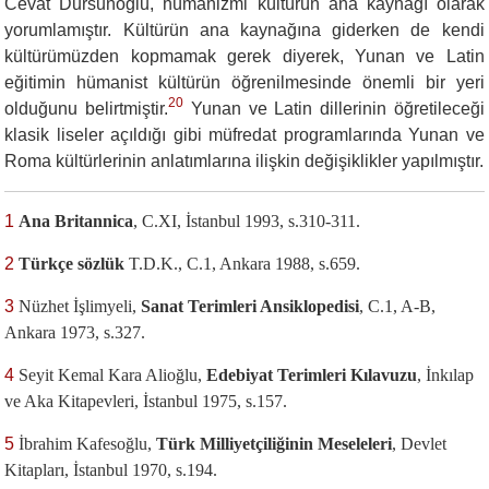
Cevat Dursunoğlu, hümanizmi kültürün ana kaynağı olarak
yorumlamıştır. Kültürün ana kaynağına giderken de kendi
kültürümüzden kopmamak gerek diyerek, Yunan ve Latin
eğitimin hümanist kültürün öğrenilmesinde önemli bir yeri
20
olduğunu belirtmiştir.
Yunan ve Latin dillerinin öğretileceği
klasik liseler açıldığı gibi müfredat programlarında Yunan ve
Roma kültürlerinin anlatımlarına ilişkin değişiklikler yapılmıştır.
1
Ana Britannica
, C.XI, İstanbul 1993, s.310-311.
2
Türkçe sözlük
T.D.K., C.1, Ankara 1988, s.659.
3
Nüzhet İşlimyeli,
Sanat Terimleri Ansiklopedisi
, C.1, A-B,
Ankara 1973, s.327.
4
Seyit Kemal Kara Alioğlu,
Edebiyat Terimleri Kılavuzu
, İnkılap
ve Aka Kitapevleri, İstanbul 1975, s.157.
5
İbrahim Kafesoğlu,
Türk Milliyetçiliğinin Meseleleri
, Devlet
Kitapları, İstanbul 1970, s.194.