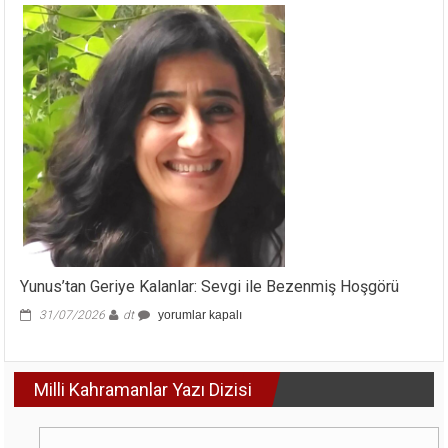
Aile
ve
Kadın
Olgusu
için
Yunus’tan Geriye Kalanlar: Sevgi ile Bezenmiş Hoşgörü
Yunus’tan
31/07/2026
dt
yorumlar kapalı
Geriye
Kalanlar:
Sevgi
Milli Kahramanlar Yazı Dizisi
ile
Bezenmiş
Hoşgörü
için