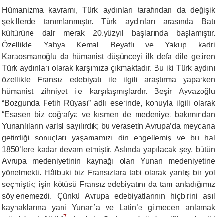
Hümanizma kavramı, Türk aydınları tarafından da değişik
şekillerde tanımlanmıştır. Türk aydınları arasında Batı
kültürüne dair merak 20.yüzyıl başlarında başlamıştır.
Özellikle Yahya Kemal Beyatlı ve Yakup kadri
Karaosmanoğlu da hümanist düşünceyi ilk defa dile getiren
Türk aydınları olarak karşımıza çıkmaktadır. Bu iki Türk aydını
özellikle Fransız edebiyatı ile ilgili araştırma yaparken
hümanist zihniyet ile karşılaşmışlardır. Beşir Ayvazoğlu
“Bozgunda Fetih Rüyası” adlı eserinde, konuyla ilgili olarak
“Esasen biz coğrafya ve kısmen de medeniyet bakımından
Yunanlıların varisi sayılırdık; bu verasetin Avrupa’da meydana
getirdiği sonuçları yaşamamızı din engellemiş ve bu hal
1850’lere kadar devam etmiştir. Aslında yapılacak şey, bütün
Avrupa medeniyetinin kaynağı olan Yunan medeniyetine
yönelmekti. Hâlbuki biz Fransızlara tabi olarak yanlış bir yol
seçmiştik; işin kötüsü Fransız edebiyatını da tam anladığımız
söylenemezdi. Çünkü Avrupa edebiyatlarının hiçbirini asıl
kaynaklarına yani Yunan’a ve Latin’e gitmeden anlamak
7