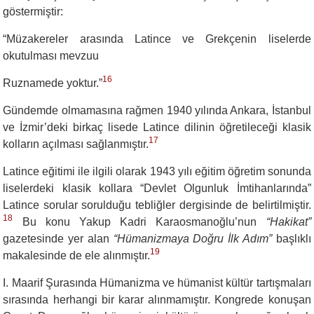
göstermiştir:
“
Müzakereler arasında Latince ve Grekçenin liselerde
okutulması mevzuu
16
Ruznamede yoktur.”
Gündemde olmamasına rağmen 1940 yılında Ankara, İstanbul
ve İzmir’deki birkaç lisede Latince dilinin öğretileceği klasik
17
kolların açılması sağlanmıştır.
Latince eğitimi ile ilgili olarak 1943 yılı eğitim öğretim sonunda
liselerdeki klasik kollara “Devlet Olgunluk İmtihanlarında”
Latince sorular sorulduğu tebliğler dergisinde de belirtilmiştir.
18
Bu konu Yakup Kadri Karaosmanoğlu’nun
“Hakikat”
gazetesinde yer alan
“Hümanizmaya Doğru İlk Adım”
başlıklı
19
makalesinde de ele alınmıştır.
I. Maarif Şurasında Hümanizma ve hümanist kültür tartışmaları
sırasında herhangi bir karar alınmamıştır. Kongrede konuşan