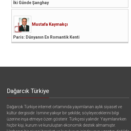
İki Günde Şanghay
Mustafa Kaymakçı
Paris: Dünyanın En Romantik Kenti
Dağarcık Türkiye
Dağarcık Türkiye internet ortamında yayımlanan aylık siyaset ve
kültür dergisidir. İsmine yakışır bir şekilde, söyleyeceklerini bilgi
üzerine inşa etmeye özen gösterir. Türkçesi yalındır. Yayımlanırken
hiçbir kişi, kurum ve kuruluştan ekonomik destek almamıştır.