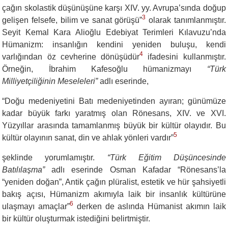
çağın skolastik düşünüşüne karşı XIV. yy. Avrupa’sında doğup
3
gelişen felsefe, bilim ve sanat görüşü”
olarak tanımlanmıştır.
Seyit Kemal Kara Alioğlu Edebiyat Terimleri Kılavuzu’nda
Hümanizm: insanlığın kendini yeniden buluşu, kendi
4
varlığından öz cevherine dönüşüdür
ifadesini kullanmıştır.
Örneğin, İbrahim Kafesoğlu hümanizmayı
“Türk
Milliyetçiliğinin Meseleleri”
adlı eserinde,
“
Doğu medeniyetini Batı medeniyetinden ayıran; günümüze
kadar büyük farkı yaratmış olan Rönesans, XIV. ve XVI.
Yüzyıllar arasında tamamlanmış büyük bir kültür olayıdır. Bu
5
kültür olayının sanat, din ve ahlak yönleri vardır”
şeklinde yorumlamıştır.
“Türk Eğitim Düşüncesinde
Batılılaşma”
adlı eserinde Osman Kafadar “Rönesans’la
“yeniden doğan”, Antik çağın plüralist, estetik ve hür şahsiyetli
bakış açısı, Hümanizm akımıyla laik bir insanlık kültürüne
6
ulaşmayı amaçlar”
derken de aslında Hümanist akımın laik
bir kültür oluşturmak istediğini belirtmiştir.