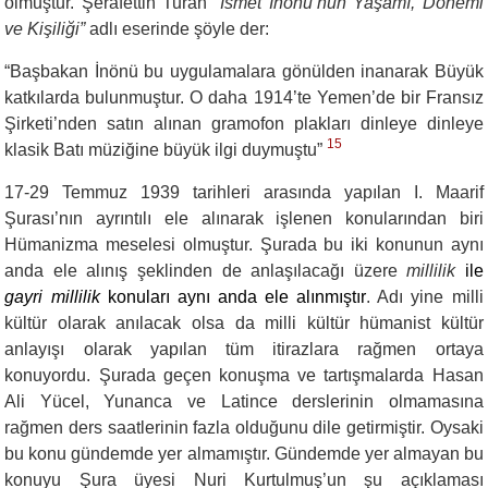
olmuştur. Şerafettin Turan
“İsmet İnönü’nün Yaşamı, Dönemi
ve Kişiliği”
adlı eserinde şöyle der:
“
Başbakan İnönü bu uygulamalara gönülden inanarak Büyük
katkılarda bulunmuştur. O daha 1914’te Yemen’de bir Fransız
Şirketi’nden satın alınan gramofon plakları dinleye dinleye
15
klasik Batı müziğine büyük ilgi duymuştu”
17-29 Temmuz 1939 tarihleri arasında yapılan I. Maarif
Şurası’nın ayrıntılı ele alınarak işlenen konularından biri
Hümanizma meselesi olmuştur. Şurada bu iki konunun aynı
anda ele alınış şeklinden de anlaşılacağı üzere
millilik
ile
gayri millilik
konuları aynı anda ele alınmıştır
. Adı yine milli
kültür olarak anılacak olsa da milli kültür hümanist kültür
anlayışı olarak yapılan tüm itirazlara rağmen ortaya
konuyordu. Şurada geçen konuşma ve tartışmalarda Hasan
Ali Yücel, Yunanca ve Latince derslerinin olmamasına
rağmen ders saatlerinin fazla olduğunu dile getirmiştir. Oysaki
bu konu gündemde yer almamıştır. Gündemde yer almayan bu
konuyu Şura üyesi Nuri Kurtulmuş’un şu açıklaması