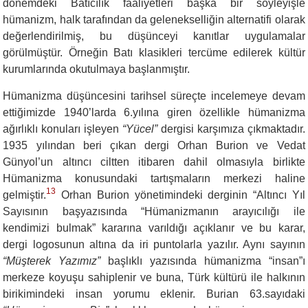
dönemdeki Batıcılık faaliyetleri başka bir söyleyişle
hümanizm, halk tarafından da gelenekselliğin alternatifi olarak
değerlendirilmiş, bu düşünceyi kanıtlar uygulamalar
görülmüştür. Örneğin Batı klasikleri tercüme edilerek kültür
kurumlarında okutulmaya başlanmıştır.
Hümanizma düşüncesini tarihsel süreçte incelemeye devam
ettiğimizde 1940’larda 6.yılına giren özellikle hümanizma
ağırlıklı konuları işleyen
“Yücel”
dergisi karşımıza çıkmaktadır.
1935 yılından beri çıkan dergi Orhan Burion ve Vedat
Günyol’un altıncı ciltten itibaren dahil olmasıyla birlikte
Hümanizma konusundaki tartışmaların merkezi haline
13
gelmiştir.
Orhan Burion yönetimindeki derginin “Altıncı Yıl
Sayısının başyazısında “Hümanizmanın arayıcılığı ile
kendimizi bulmak” kararına varıldığı açıklanır ve bu karar,
dergi logosunun altına da iri puntolarla yazılır. Aynı sayının
“Müşterek Yazımız”
başlıklı yazısında hümanizma “insan”ı
merkeze koyuşu sahiplenir ve buna, Türk kültürü ile halkının
birikimindeki insan yorumu eklenir. Burian 63.sayıdaki