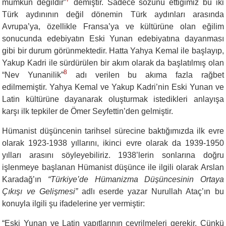
mümkün değildir”
demiştir. Sadece sözünü ettiğimiz bu iki
Türk aydınının değil dönemin Türk aydınları arasında
Avrupa’ya, özellikle Fransa’ya ve kültürüne olan eğilim
sonucunda edebiyatın Eski Yunan edebiyatına dayanması
gibi bir durum görünmektedir. Hatta Yahya Kemal ile başlayıp,
Yakup Kadri ile sürdürülen bir akım olarak da başlatılmış olan
8
“Nev Yunanilik”
adı verilen bu akıma fazla rağbet
edilmemiştir. Yahya Kemal ve Yakup Kadri’nin Eski Yunan ve
Latin kültürüne dayanarak oluşturmak istedikleri anlayışa
karşı ilk tepkiler de Ömer Seyfettin’den gelmiştir.
Hümanist düşüncenin tarihsel sürecine baktığımızda ilk evre
olarak 1923-1938 yıllarını, ikinci evre olarak da 1939-1950
yılları arasını söyleyebiliriz. 1938’lerin sonlarına doğru
işlenmeye başlanan Hümanist düşünce ile ilgili olarak Arslan
Karadağ’ın
“Türkiye’de Hümanizma Düşüncesinin Ortaya
Çıkışı ve Gelişmesi”
adlı eserde yazar Nurullah Ataç’ın bu
konuyla ilgili şu ifadelerine yer vermiştir:
“
Eski Yunan ve Latin yapıtlarının çevrilmeleri gerekir. Çünkü