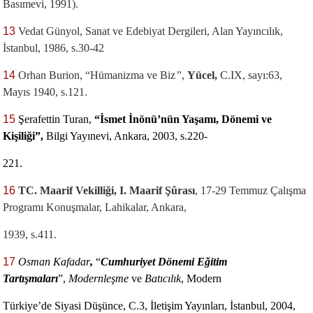
Basımevi, 1991).
13
Vedat Günyol, Sanat ve Edebiyat Dergileri, Alan Yayıncılık,
İstanbul, 1986, s.30-42
14
Orhan Burion, “Hümanizma ve Biz
”
,
Yücel,
C.IX, sayı:63,
Mayıs 1940, s.121.
15
Şerafettin Turan,
“İsmet İnönü’nün Yaşamı, Dönemi ve
Kişiliği”,
Bilgi Yayınevi, Ankara, 2003,
s.220-
221.
16
TC. Maarif Vekilliği, I. Maarif Şûrası
, 17-29 Temmuz Çalışma
Programı Konuşmalar, Lahikalar, Ankara,
1939, s.411.
17
Osman Kafadar
,
“
Cumhuriyet Dönemi Eğitim
Tartışmaları
”,
Modernleşme
ve
Batıcılık
, Modern
Türkiye’de Siyasi Düşünce, C.3, İletişim Yayınları, İstanbul, 2004,