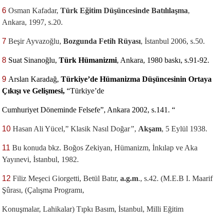
6
Osman Kafadar,
Türk Eğitim Düşüncesinde Batılılaşma
,
Ankara, 1997, s.20.
7
Beşir Ayvazoğlu,
Bozgunda Fetih Rüyası
, İstanbul 2006, s.50.
8
Suat Sinanoğlu,
Türk Hümanizmi
, Ankara, 1980 baskı, s.91-92.
9
Arslan Karadağ,
Türkiye’de Hümanizma Düşüncesinin Ortaya
Çıkışı ve Gelişmesi,
“Türkiye’de
Cumhuriyet Döneminde Felsefe”
, Ankara 2002, s.141.
“
10
Hasan Ali Yücel,” Klasik Nasıl Doğar
”
,
Akşam
, 5 Eylül 1938.
11
Bu konuda bkz. Boğos Zekiyan, Hümanizm, İnkılap ve Aka
Yayınevi, İstanbul, 1982.
12
Filiz Meşeci Giorgetti, Betül Batır,
a.g.m
., s.42. (M.E.B I. Maarif
Şûrası, (Çalışma Programı,
Konuşmalar, Lahikalar) Tıpkı Basım, İstanbul, Milli Eğitim