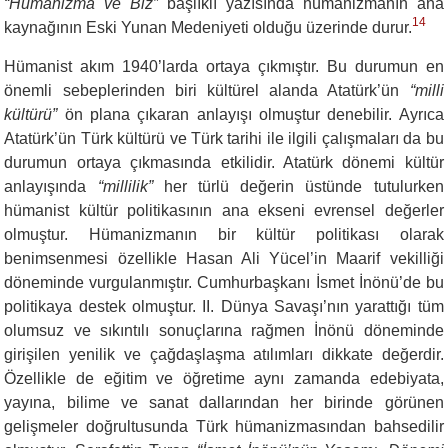
“Hümanizma ve Biz”
başlıklı yazısında hümanizmanın ana
14
kaynağının Eski Yunan Medeniyeti olduğu üzerinde durur.
Hümanist akım 1940’larda ortaya çıkmıştır. Bu durumun en
önemli sebeplerinden biri kültürel alanda Atatürk’ün
“milli
kültürü”
ön plana çıkaran anlayışı olmuştur denebilir. Ayrıca
Atatürk’ün Türk kültürü ve Türk tarihi ile ilgili çalışmaları da bu
durumun ortaya çıkmasında etkilidir. Atatürk dönemi kültür
anlayışında
“millilik”
her türlü değerin üstünde tutulurken
hümanist kültür politikasının ana ekseni evrensel değerler
olmuştur. Hümanizmanın bir kültür politikası olarak
benimsenmesi özellikle Hasan Ali Yücel’in Maarif vekilliği
döneminde vurgulanmıştır. Cumhurbaşkanı İsmet İnönü’de bu
politikaya destek olmuştur. II. Dünya Savaşı’nın yarattığı tüm
olumsuz ve sıkıntılı sonuçlarına rağmen İnönü döneminde
girişilen yenilik ve çağdaşlaşma atılımları dikkate değerdir.
Özellikle de eğitim ve öğretime aynı zamanda edebiyata,
yayına, bilime ve sanat dallarından her birinde görünen
gelişmeler doğrultusunda Türk hümanizmasından bahsedilir