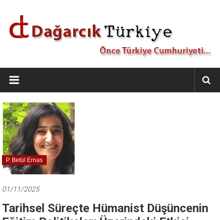
İçeriğe
geç
Dağarcık
Türkiye
Önce
Türkiye
Cumhuriyeti…
P. Betül Ernas
01/11/2025
Tarihsel Süreçte Hümanist Düşüncenin