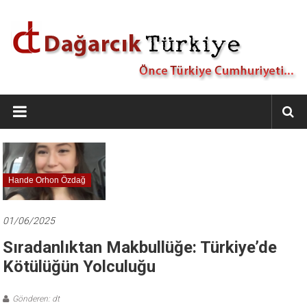
İçeriğe
geç
Dağarcık
Türkiye
Önce
Türkiye
Cumhuriyeti…
Hande Orhon Özdağ
01/06/2025
Sıradanlıktan Makbullüğe: Türkiye’de
Kötülüğün Yolculuğu
Gönderen: dt