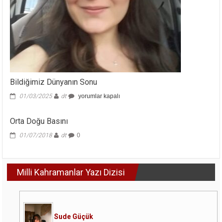
Bildiğimiz Dünyanın Sonu
Bildiğimiz
01/03/2025
dt
yorumlar kapalı
Dünyanın
Sonu
Orta Doğu Basını
için
01/07/2018
dt
0
Milli Kahramanlar Yazı Dizisi
Sude Güçük