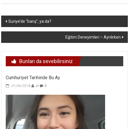
Yazı
Suriye’de “barış”, ya da?
dolaşımı
Eğitim Deneyimleri – Ayrılırken
Bunları da sevebilirsiniz
Cumhuriyet Tarihinde Bu Ay
01/06/2018
dt
0