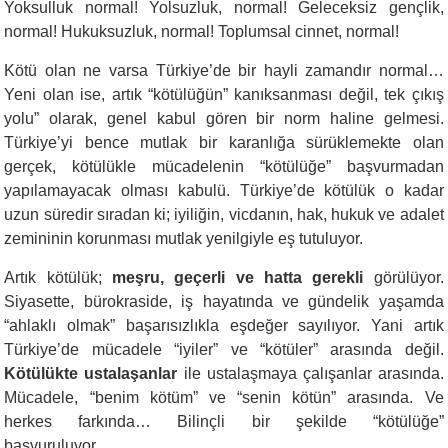
Yoksulluk normal! Yolsuzluk, normal! Geleceksiz gençlik,
normal! Hukuksuzluk, normal! Toplumsal cinnet, normal!
Kötü olan ne varsa Türkiye’de bir hayli zamandır normal…
Yeni olan ise, artık “kötülüğün” kanıksanması değil, tek çıkış
yolu” olarak, genel kabul gören bir norm haline gelmesi.
Türkiye’yi bence mutlak bir karanlığa sürüklemekte olan
gerçek, kötülükle mücadelenin “kötülüğe” başvurmadan
yapılamayacak olması kabulü. Türkiye’de kötülük o kadar
uzun süredir sıradan ki; iyiliğin, vicdanın, hak, hukuk ve adalet
zemininin korunması mutlak yenilgiyle eş tutuluyor.
Artık kötülük;
meşru, geçerli ve hatta gerekli
görülüyor.
Siyasette, bürokraside, iş hayatında ve gündelik yaşamda
“ahlaklı olmak” başarısızlıkla eşdeğer sayılıyor. Yani artık
Türkiye’de mücadele “iyiler” ve “kötüler” arasında değil.
Kötülükte ustalaşanlar
ile ustalaşmaya çalışanlar arasında.
Mücadele, “benim kötüm” ve “senin kötün” arasında. Ve
herkes farkında… Bilinçli bir şekilde “kötülüğe”
başvuruluyor…