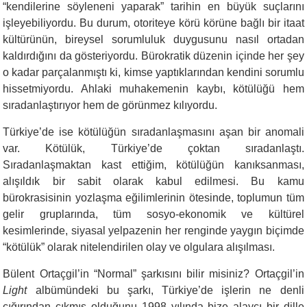
“kendilerine söyleneni yaparak” tarihin en büyük suçlarını
işleyebiliyordu. Bu durum, otoriteye körü körüne bağlı bir itaat
kültürünün, bireysel sorumluluk duygusunu nasıl ortadan
kaldırdığını da gösteriyordu. Bürokratik düzenin içinde her şey
o kadar parçalanmıştı ki, kimse yaptıklarından kendini sorumlu
hissetmiyordu. Ahlaki muhakemenin kaybı, kötülüğü hem
sıradanlaştırıyor hem de görünmez kılıyordu.
Türkiye’de ise kötülüğün sıradanlaşmasını aşan bir anomali
var. Kötülük, Türkiye’de çoktan sıradanlaştı.
Sıradanlaşmaktan kast ettiğim, kötülüğün kanıksanması,
alışıldık bir sabit olarak kabul edilmesi. Bu kamu
bürokrasisinin yozlaşma eğilimlerinin ötesinde, toplumun tüm
gelir gruplarında, tüm sosyo-ekonomik ve kültürel
kesimlerinde, siyasal yelpazenin her renginde yaygın biçimde
“kötülük” olarak nitelendirilen olay ve olgulara alışılması.
Bülent Ortaçgil’in “Normal” şarkısını bilir misiniz? Ortaçgil’in
Light
albümündeki bu şarkı, Türkiye’de işlerin ne denli
çığırından çıkmış olduğunu 1998 yılında bize alaycı bir dille