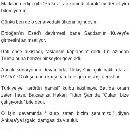
Marks’ın dediği gibi “Bu kez traji komedi olarak” mı demeliyim
bilemiyorum!
Çünkü ben de o senaryodaki ülkenin içindeyim.
Erdoğan’ın Esad’ı devirmesi bana Saddam’ın Kuveyt’e
girmesini anımsatıyor.
Batı önce alkışladı, “aslansın kaplansın” dedi. En azından
Trump buna benzer bir şeyler geveledi.
Ancak senaryonun devamında Türkiye’nin çok haklı olarak
PYD/YPG oluşumuna karşı harekete geçmesi işi değiştirir.
Türkiye’ye “terörün hamisi” kulbu takılmaya Batı’da ortam
zaten hazır. Baksanıza Hakan Fidan Şam’da “Culani bize
çalışıyordu” bile dedi.
O işin devamında “Halep zaten bizim şehrimizdi” diyen
Ankara’ya işgalci damgası da vurulur.