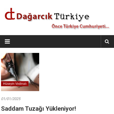
İçeriğe
geç
Dağarcık
Türkiye
Önce
Türkiye
Cumhuriyeti…
Hüseyin Vodinalı
01/01/2025
Saddam Tuzağı Yükleniyor!