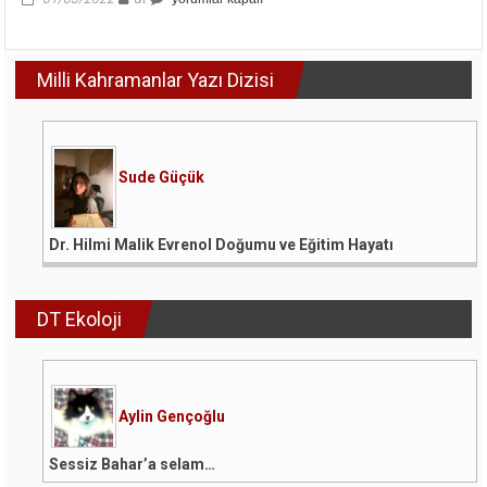
Nato
Ve
Ukrayna
Milli Kahramanlar Yazı Dizisi
için
Sude Güçük
Dr. Hilmi Malik Evrenol Doğumu ve Eğitim Hayatı
DT Ekoloji
Aylin Gençoğlu
Sessiz Bahar’a selam…