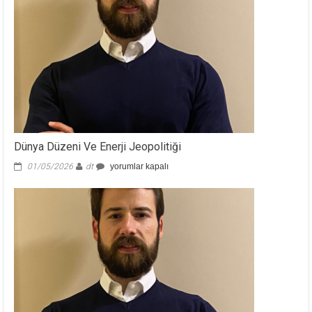
Dünya Düzeni Ve Enerji Jeopolitiği
Dünya
01/05/2026
dt
yorumlar kapalı
Düzeni
Ve
Enerji
Jeopolitiği
için