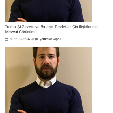
Trump-Şi Zirvesi ve Birleşik Devletler-Çin İlişkilerinin
Mevcut Görünümü
Trump-
01/06/2026
dt
yorumlar kapalı
Şi
Zirvesi
ve
Birleşik
Devletler-
Çin
İlişkilerinin
Mevcut
Görünümü
için