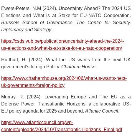
Ewers-Peters, N.M (2024). Uncertainty Ahead? The 2024 US
Elections and What is at Stake for EU-NATO Cooperation.
Brussels School of Governance
:
The Centre for Security,
Diplomacy and Strategy
.
https://csds.vub.be/publication/uncertainty-ahead-the-2024-
us-elections-and-what-is-at-stake-for-eu-nato-cooperation/
Hurlburt, H. (2024). What the US wants from the next UK
government’s foreign Policy.
Chatham House
.
https://www.chathamhouse.org/2024/06/what-us-wants-next-
uk-governments-foreign-policy
Murray, R. (2024). Leveraging Europe and The EU as a
Defense Power.
Transatlantic Horizons: a collaborative US-
EU policy agenda for 2025 and beyond.
Atlantic Council
.
https://www.atlanticcouncil.org/wp-
content/uploads/2024/10/Transatlantic-Horizons_Final.pdf