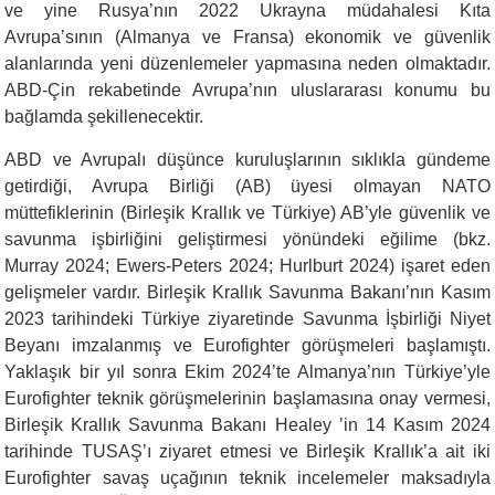
ve yine Rusya’nın 2022 Ukrayna müdahalesi Kıta
Avrupa’sının (Almanya ve Fransa) ekonomik ve güvenlik
alanlarında yeni düzenlemeler yapmasına neden olmaktadır.
ABD-Çin rekabetinde Avrupa’nın uluslararası konumu bu
bağlamda şekillenecektir.
ABD ve Avrupalı düşünce kuruluşlarının sıklıkla gündeme
getirdiği, Avrupa Birliği (AB) üyesi olmayan NATO
müttefiklerinin (Birleşik Krallık ve Türkiye) AB’yle güvenlik ve
savunma işbirliğini geliştirmesi yönündeki eğilime (bkz.
Murray 2024;
Ewers-Peters 2024;
Hurlburt 2024)
işaret eden
gelişmeler vardır. Birleşik Krallık Savunma Bakanı’nın Kasım
2023 tarihindeki Türkiye ziyaretinde Savunma İşbirliği Niyet
Beyanı imzalanmış ve Eurofighter görüşmeleri başlamıştı.
Yaklaşık bir yıl sonra Ekim 2024’te Almanya’nın Türkiye’yle
Eurofighter teknik görüşmelerinin başlamasına onay vermesi,
Birleşik Krallık Savunma Bakanı Healey ’in 14 Kasım 2024
tarihinde TUSAŞ’ı ziyaret etmesi ve Birleşik Krallık’a ait iki
Eurofighter savaş uçağının teknik incelemeler maksadıyla