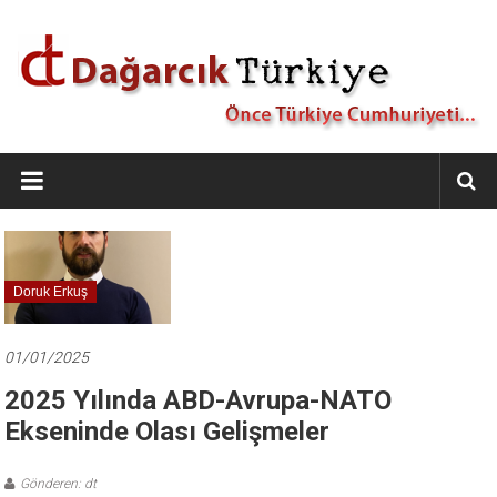
İçeriğe
geç
Dağarcık
Türkiye
Önce
Türkiye
Cumhuriyeti…
Doruk Erkuş
01/01/2025
2025 Yılında ABD-Avrupa-NATO
Ekseninde Olası Gelişmeler
Gönderen: dt