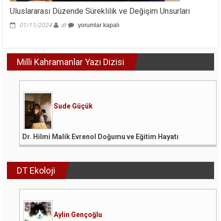
Uluslararası Düzende Süreklilik ve Değişim Unsurları
Uluslararası
01/11/2024
dt
yorumlar kapalı
Düzende
Süreklilik
ve
Milli Kahramanlar Yazı Dizisi
Değişim
Unsurları
için
Sude Güçük
Dr. Hilmi Malik Evrenol Doğumu ve Eğitim Hayatı
DT Ekoloji
Aylin Gençoğlu