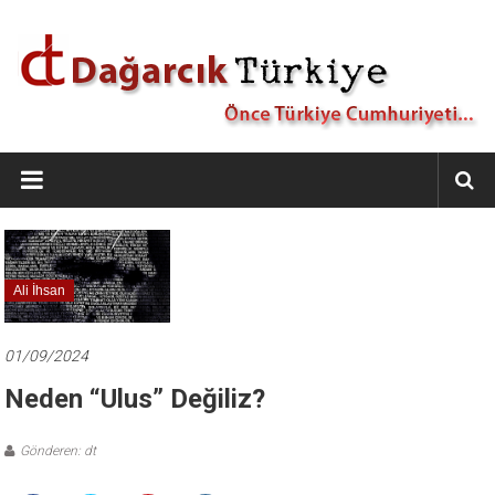
İçeriğe
geç
Dağarcık
Türkiye
Önce
Türkiye
Cumhuriyeti…
Ali İhsan
01/09/2024
Neden “Ulus” Değiliz?
Gönderen: dt