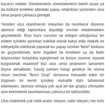
kazancı ortaktır. Sömürenlerle sömürülenlerin belirli siyasi ya
da kültürel kimlikler altındaki yapay ortaklıkları yüzünden ulus
olma projesi çıkmaza girmiştir.
Yeniden ulus olabilmenin imkanları da neoliberal düzenin
atomize ettiği toplumlara dayattığı sınırları reddetmekten
geçmektedir. Bize hazır sunulan ve edilgen olduğumuz bir
sistem içindeki ayrımları hakikat olarak kabul edip Atatürk ve
milliyetçilik edebiyatı yaparak bu yapay sınırları “terör” korkusu
ile güçlendirmek, terör örgütleri ile kimlikleri ya da farklı
düşünceleri kolaylıkla eşleştirmek ve bunun üzerine siyaset
kurgulamak maalesef bizi ulus olma projesinin tamamen
dışına atmaktadır. Savaş zamanı hangi gerekçe ile olursa
olsun mecliste “İkinci Grup” olmasına müsaade eden bir
özgüven ile kendi içindeki muhalife dahi tahammül
edemeyen, atomize olmaya çok açık bir dar grupçu zihniyetin
aynı kelimelerle tanımlanması yalnızca bir talihsizliktir.
Ulus olabilmek çok ciddi analiz isteyen, sabır isteyen, her türlü