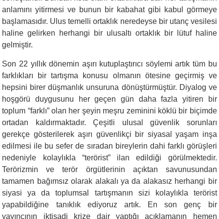
anlamını yitirmesi ve bunun bir kabahat gibi kabul görmeye
başlamasıdır. Ulus temelli ortaklık neredeyse bir utanç vesilesi
haline gelirken herhangi bir ulusaltı ortaklık bir lütuf haline
gelmiştir.
Son 22 yıllık dönemin aşırı kutuplaştırıcı söylemi artık tüm bu
farklıkları bir tartışma konusu olmanın ötesine geçirmiş ve
hepsini birer düşmanlık unsuruna dönüştürmüştür. Diyalog ve
hoşgörü duygusunu her geçen gün daha fazla yitiren bir
toplum “farklı” olan her şeyin meşru zeminini köklü bir biçimde
ortadan kaldırmaktadır. Çeşitli ulusal güvenlik sorunları
gerekçe gösterilerek aşırı güvenlikçi bir siyasal yaşam inşa
edilmesi ile bu sefer de sıradan bireylerin dahi farklı görüşleri
nedeniyle kolaylıkla “terörist” ilan edildiği görülmektedir.
Terörizmin ve terör örgütlerinin açıktan savunusundan
tamamen bağımsız olarak alakalı ya da alakasız herhangi bir
siyasi ya da toplumsal tartışmanın sizi kolaylıkla terörist
yapabildiğine tanıklık ediyoruz artık. En son genç bir
yayıncının iktisadi krize dair yaptığı açıklamanın hemen