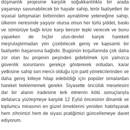
düşmanlık projesine karşılık soğukkanlılıkla bir arada
yaşamayı savunabilecek bir hayale sahip, terör faaliyetleri ile
siyasal tartışmaları birbirinden ayırabilme yeteneğine sahip,
ülkenin neresinde yaşıyor olursa olsun her türlü şiddet, baskı
ve sömürüye bağlı krize karşı benzer tepki verecek ve bunu
yaparken de hiçbir ulus-devlet karşıtı hareketi
meşrulaştırmadan yön çizebilecek geniş ve kapsamlı bir
faaliyetin başarısına bağlıdır. Bugünün koşullarında çok daha
zor olan bu projenin peşinden gidebilmek için yalnızca
güvenlik sorunlarını gerekçe göstererek ordudan, karar
yetkisine sahip son mercii olduğu için parti yöneticilerinden ve
daha geniş kitleye hitap edebildiği için popüler simalardan
hareket beklememek gerekir. Siyasette öncülük meselesini
dar bir alanın iradesine terk etmenin kötü sonuçlarıyla
defalarca yüzleşmeye karşılık 12 Eylül öncesinin dinamik ve
toplumcu mirasının en güzel örneklerini yeniden hatırlayarak
hem zihnimizi hem de siyasi pratiğimizi güncellemeye davet
ediyorum.