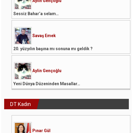
Aylin Gençoğlu
Sessiz Bahar’a selam…
Savaş Emek
20. yüzyılın başına mı sonuna mı geldik ?
Aylin Gençoğlu
Yeni Dünya Düzeninden Masallar…
DT Kadın
Pınar Gül