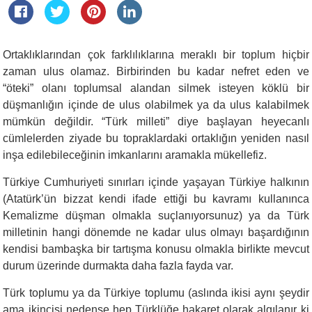
Ortaklıklarından çok farklılıklarına meraklı bir toplum hiçbir
zaman ulus olamaz. Birbirinden bu kadar nefret eden ve
“öteki” olanı toplumsal alandan silmek isteyen köklü bir
düşmanlığın içinde de ulus olabilmek ya da ulus kalabilmek
mümkün değildir. “Türk milleti” diye başlayan heyecanlı
cümlelerden ziyade bu topraklardaki ortaklığın yeniden nasıl
inşa edilebileceğinin imkanlarını aramakla mükellefiz.
Türkiye Cumhuriyeti sınırları içinde yaşayan Türkiye halkının
(Atatürk’ün bizzat kendi ifade ettiği bu kavramı kullanınca
Kemalizme düşman olmakla suçlanıyorsunuz) ya da Türk
milletinin hangi dönemde ne kadar ulus olmayı başardığının
kendisi bambaşka bir tartışma konusu olmakla birlikte mevcut
durum üzerinde durmakta daha fazla fayda var.
Türk toplumu ya da Türkiye toplumu (aslında ikisi aynı şeydir
ama ikincisi nedense hep Türklüğe hakaret olarak algılanır ki