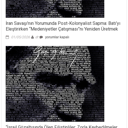
İran Savaşı’nın Yorumunda Post-Kolonyalist Sapma: Batı’yı
Eleştirirken “Medeniyetler Çatışması”nı Yeniden Üretmek
İran
01/05/2026
dt
yorumlar kapalı
Savaşı’nın
Yorumunda
Post-
Kolonyalist
Sapma:
Batı’yı
Eleştirirken
“Medeniyetler
Çatışması”nı
Yeniden
Üretmek
için
“İsrail Gözaltısında Ölen Filistinliler: Zorla Kaybedilmeler,