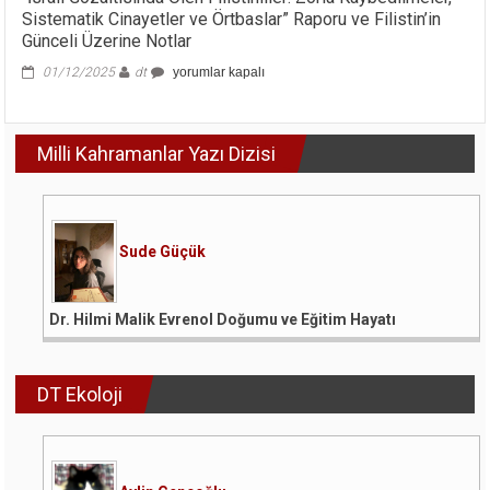
Sistematik Cinayetler ve Örtbaslar” Raporu ve Filistin’in
Günceli Üzerine Notlar
“İsrail
01/12/2025
dt
yorumlar kapalı
Gözaltısında
Ölen
Filistinliler:
Milli Kahramanlar Yazı Dizisi
Zorla
Kaybedilmeler,
Sistematik
Cinayetler
ve
Örtbaslar”
Sude Güçük
Raporu
ve
Filistin’in
Dr. Hilmi Malik Evrenol Doğumu ve Eğitim Hayatı
Günceli
Üzerine
Notlar
için
DT Ekoloji