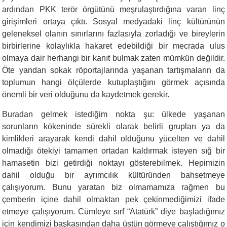
ardından PKK terör örgütünü meşrulaştırdığına varan linç
girişimleri ortaya çıktı. Sosyal medyadaki linç kültürünün
geleneksel olanın sınırlarını fazlasıyla zorladığı ve bireylerin
birbirlerine kolaylıkla hakaret edebildiği bir mecrada ulus
olmaya dair herhangi bir kanıt bulmak zaten mümkün değildir.
Öte yandan sokak röportajlarında yaşanan tartışmaların da
toplumun hangi ölçülerde kutuplaştığını görmek açısında
önemli bir veri olduğunu da kaydetmek gerekir.
Buradan gelmek istediğim nokta şu: ülkede yaşanan
sorunların kökeninde sürekli olarak belirli grupları ya da
kimlikleri arayarak kendi dahil olduğunu yücelten ve dahil
olmadığı ötekiyi tamamen ortadan kaldırmak isteyen sığ bir
hamasetin bizi getirdiği noktayı gösterebilmek. Hepimizin
dahil olduğu bir ayrımcılık kültüründen bahsetmeye
çalışıyorum. Bunu yaratan biz olmamamıza rağmen bu
çemberin içine dahil olmaktan pek çekinmediğimizi ifade
etmeye çalışıyorum. Cümleye sırf “Atatürk” diye başladığımız
için kendimizi başkasından daha üstün görmeye çalıştığımız o