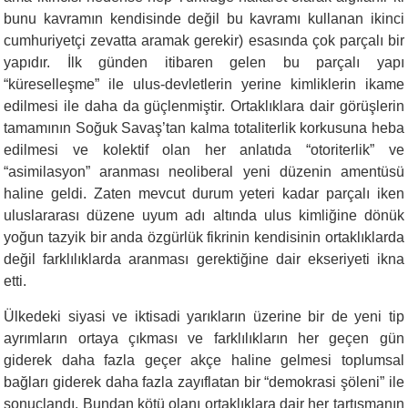
bunu kavramın kendisinde değil bu kavramı kullanan ikinci
cumhuriyetçi zevatta aramak gerekir) esasında çok parçalı bir
yapıdır. İlk günden itibaren gelen bu parçalı yapı
“küreselleşme” ile ulus-devletlerin yerine kimliklerin ikame
edilmesi ile daha da güçlenmiştir. Ortaklıklara dair görüşlerin
tamamının Soğuk Savaş’tan kalma totaliterlik korkusuna heba
edilmesi ve kolektif olan her anlatıda “otoriterlik” ve
“asimilasyon” aranması neoliberal yeni düzenin amentüsü
haline geldi. Zaten mevcut durum yeteri kadar parçalı iken
uluslararası düzene uyum adı altında ulus kimliğine dönük
yoğun tazyik bir anda özgürlük fikrinin kendisinin ortaklıklarda
değil farklılıklarda aranması gerektiğine dair ekseriyeti ikna
etti.
Ülkedeki siyasi ve iktisadi yarıkların üzerine bir de yeni tip
ayrımların ortaya çıkması ve farklılıkların her geçen gün
giderek daha fazla geçer akçe haline gelmesi toplumsal
bağları giderek daha fazla zayıflatan bir “demokrasi şöleni” ile
sonuçlandı. Bundan kötü olanı ortaklıklara dair her tartışmanın