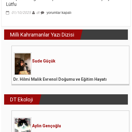
Lütfu
Trump
01/10/2025
dt
yorumlar kapalı
–
Erdoğan
Görüşmesi
Milli Kahramanlar Yazı Dizisi
ve
Barrack’ın
“Meşruiyet”
Lütfu
için
Sude Güçük
Dr. Hilmi Malik Evrenol Doğumu ve Eğitim Hayatı
DT Ekoloji
Aylin Gençoğlu