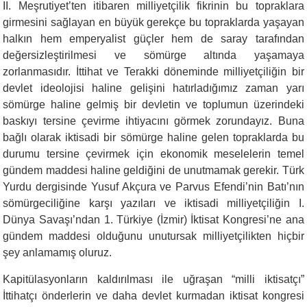
II. Meşrutiyet’ten itibaren milliyetçilik fikrinin bu topraklara
girmesini sağlayan en büyük gerekçe bu topraklarda yaşayan
halkın hem emperyalist güçler hem de saray tarafından
değersizleştirilmesi ve sömürge altında yaşamaya
zorlanmasıdır. İttihat ve Terakki döneminde milliyetçiliğin bir
devlet ideolojisi haline gelişini hatırladığımız zaman yarı
sömürge haline gelmiş bir devletin ve toplumun üzerindeki
baskıyı tersine çevirme ihtiyacını görmek zorundayız. Buna
bağlı olarak iktisadi bir sömürge haline gelen topraklarda bu
durumu tersine çevirmek için ekonomik meselelerin temel
gündem maddesi haline geldiğini de unutmamak gerekir. Türk
Yurdu dergisinde Yusuf Akçura ve Parvus Efendi’nin Batı’nın
sömürgeciliğine karşı yazıları ve iktisadi milliyetçiliğin I.
Dünya Savaşı’ndan 1. Türkiye (İzmir) İktisat Kongresi’ne ana
gündem maddesi olduğunu unutursak milliyetçilikten hiçbir
şey anlamamış oluruz.
Kapitülasyonların kaldırılması ile uğraşan “milli iktisatçı”
İttihatçı önderlerin ve daha devlet kurmadan iktisat kongresi