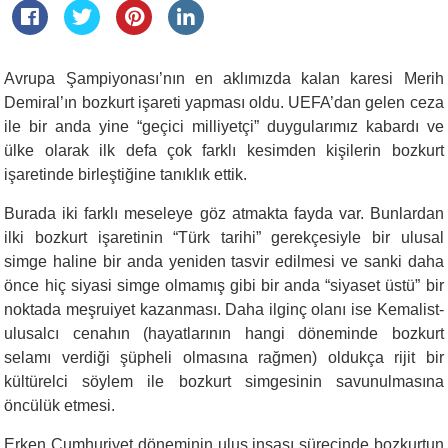
Avrupa Şampiyonası’nın en aklımızda kalan karesi Merih
Demiral’ın bozkurt işareti yapması oldu. UEFA’dan gelen ceza
ile bir anda yine “geçici milliyetçi” duygularımız kabardı ve
ülke olarak ilk defa çok farklı kesimden kişilerin bozkurt
işaretinde birleştiğine tanıklık ettik.
Burada iki farklı meseleye göz atmakta fayda var. Bunlardan
ilki bozkurt işaretinin “Türk tarihi” gerekçesiyle bir ulusal
simge haline bir anda yeniden tasvir edilmesi ve sanki daha
önce hiç siyasi simge olmamış gibi bir anda “siyaset üstü” bir
noktada meşruiyet kazanması. Daha ilginç olanı ise Kemalist-
ulusalcı cenahın (hayatlarının hangi döneminde bozkurt
selamı verdiği şüpheli olmasına rağmen) oldukça rijit bir
kültürelci söylem ile bozkurt simgesinin savunulmasına
öncülük etmesi.
Erken Cumhuriyet döneminin ulus inşası sürecinde bozkurtun