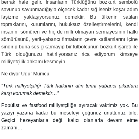
berrak hale gelir. İnsanların Türklüğünü bozkurt sembolü
savunup savunmadığıyla ölçecek kadar sığ iseniz koşar adım
faşizme yaklaşıyorsunuz demektir. Bu ülkenin satılan
topraklarını, kurumlarını, hukuksuz özelleştirmelerini, kendi
insanını sömüren ve hiç de milli olmayan sermayesinin halkı
sömürüsünü, yerli-yabancı firmaların çevre katliamlarını içine
sindirip buna ses çıkarmayıp bir futbolcunun bozkurt işareti ile
Türk olduğunuzu hatırlıyorsanız rica ediyorum kimseye
milliyetçilik ahkamı kesmeyin.
Ne diyor Uğur Mumcu:
“
Türk milliyetçiliği Türk halkının alın terini yabancı çıkarlara
karşı korumak demektir…”
Popülist ve fastfood milliyetçiliğe ayıracak vaktimiz yok. Bu
yazıyı yazana kadar bu meseleyi çoğunuz unuttunuz bile.
Geçici hezeyanlarla değil kalıcı olanlarla devam etme
zamanı…