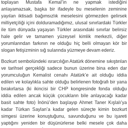
toplayan Mustafa Kemal’in ne yapmak istediğini
anlayamazsak, başka bir ifadeyle bu meselenin zeminine
yayılan iktisadi bağımsızlık meselesini görmezden gelirsek
milliyetçiliği içini dolduramadığımız, ulusal sınırlardaki Türkler
ile tüm dünyada yaşayan Türkler arasındaki sınırlar belirsiz
hale gelir ve tamamen yüzeysel kimlik merkezli, diğer
yorumlarından farkının ne olduğu hiç belli olmayan kör bir
slogan fetişizminin sığ sularında yüzmeye devam ederiz.
Bozkurt sembolündeki ısrarcılığın Atatürk dönemine sıkıştırılan
ve tarihsel gerçekliği sadece bunun üzerine bina eden dar
yorumculuğun Kemalist cenahı Atatürk’e ait olduğu iddia
edilen ve kolaylıkla sahte olduğu belirlenen fotoğrafı bir yana
bırakırlarsa (ki ikincisi bir CHP kongresinde fonda olduğu
iddia edilen ancak küçük çocukların bile anlayacağı kadar
basit sahte foto) İnönü’den başlayıp Ahmet Taner Kışlalı’ya
kadar Türkan Saylan’a kadar gelen süreçte kimin bozkurt
simgesi üzerine konuştuğunu, savunduğunu ve bu işareti
yaptığını yeniden bir düşünürlerse belki mesele çok daha