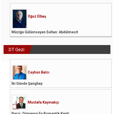
Oğuz Elbaş
Müziğe Gülümseyen Sultan: Abdülmecit
DT Gezi
Ceyhun Balcı
İki Günde Şanghay
Mustafa Kaymakçı
Paris: Dünyanın En Romantik Kenti