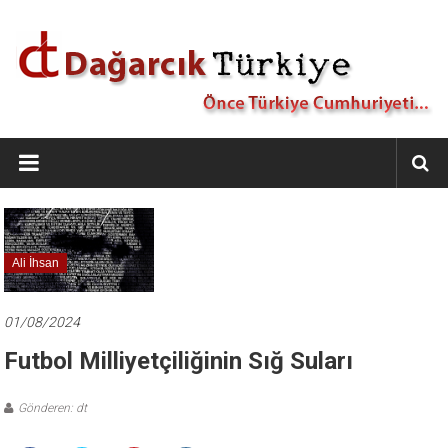
İçeriğe
geç
Dağarcık
Türkiye
Önce
Türkiye
Cumhuriyeti…
Ali İhsan
01/08/2024
Futbol Milliyetçiliğinin Sığ Suları
Gönderen: dt