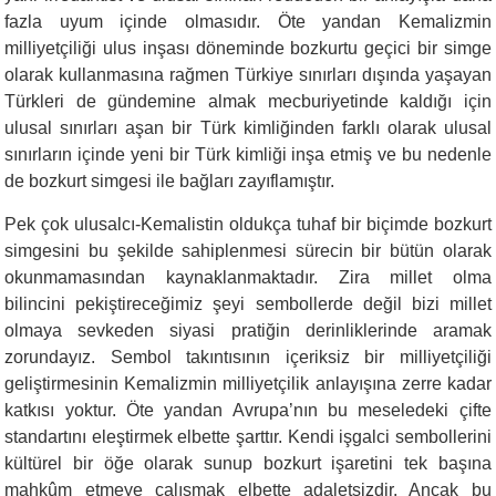
fazla uyum içinde olmasıdır. Öte yandan Kemalizmin
milliyetçiliği ulus inşası döneminde bozkurtu geçici bir simge
olarak kullanmasına rağmen Türkiye sınırları dışında yaşayan
Türkleri de gündemine almak mecburiyetinde kaldığı için
ulusal sınırları aşan bir Türk kimliğinden farklı olarak ulusal
sınırların içinde yeni bir Türk kimliği inşa etmiş ve bu nedenle
de bozkurt simgesi ile bağları zayıflamıştır.
Pek çok ulusalcı-Kemalistin oldukça tuhaf bir biçimde bozkurt
simgesini bu şekilde sahiplenmesi sürecin bir bütün olarak
okunmamasından kaynaklanmaktadır. Zira millet olma
bilincini pekiştireceğimiz şeyi sembollerde değil bizi millet
olmaya sevkeden siyasi pratiğin derinliklerinde aramak
zorundayız. Sembol takıntısının içeriksiz bir milliyetçiliği
geliştirmesinin Kemalizmin milliyetçilik anlayışına zerre kadar
katkısı yoktur. Öte yandan Avrupa’nın bu meseledeki çifte
standartını eleştirmek elbette şarttır. Kendi işgalci sembollerini
kültürel bir öğe olarak sunup bozkurt işaretini tek başına
mahkûm etmeye çalışmak elbette adaletsizdir. Ancak bu