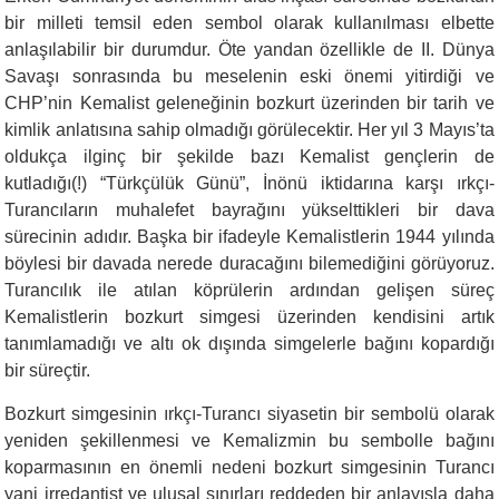
bir milleti temsil eden sembol olarak kullanılması elbette
anlaşılabilir bir durumdur. Öte yandan özellikle de II. Dünya
Savaşı sonrasında bu meselenin eski önemi yitirdiği ve
CHP’nin Kemalist geleneğinin bozkurt üzerinden bir tarih ve
kimlik anlatısına sahip olmadığı görülecektir. Her yıl 3 Mayıs’ta
oldukça ilginç bir şekilde bazı Kemalist gençlerin de
kutladığı(!) “Türkçülük Günü”, İnönü iktidarına karşı ırkçı-
Turancıların muhalefet bayrağını yükselttikleri bir dava
sürecinin adıdır. Başka bir ifadeyle Kemalistlerin 1944 yılında
böylesi bir davada nerede duracağını bilemediğini görüyoruz.
Turancılık ile atılan köprülerin ardından gelişen süreç
Kemalistlerin bozkurt simgesi üzerinden kendisini artık
tanımlamadığı ve altı ok dışında simgelerle bağını kopardığı
bir süreçtir.
Bozkurt simgesinin ırkçı-Turancı siyasetin bir sembolü olarak
yeniden şekillenmesi ve Kemalizmin bu sembolle bağını
koparmasının en önemli nedeni bozkurt simgesinin Turancı
yani irredantist ve ulusal sınırları reddeden bir anlayışla daha