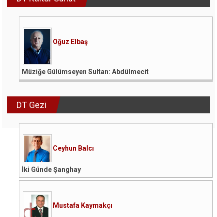
Oğuz Elbaş
Müziğe Gülümseyen Sultan: Abdülmecit
DT Gezi
Ceyhun Balcı
İki Günde Şanghay
Mustafa Kaymakçı