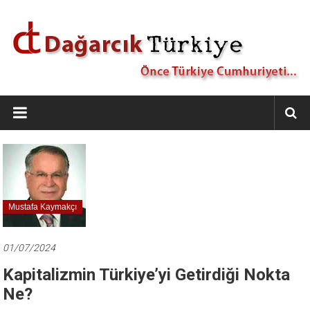
İçeriğe
geç
Dağarcık
Türkiye
Önce
Türkiye
Cumhuriyeti…
Mustafa Kaymakçı
01/07/2024
Kapitalizmin Türkiye’yi Getirdiği Nokta
Ne?