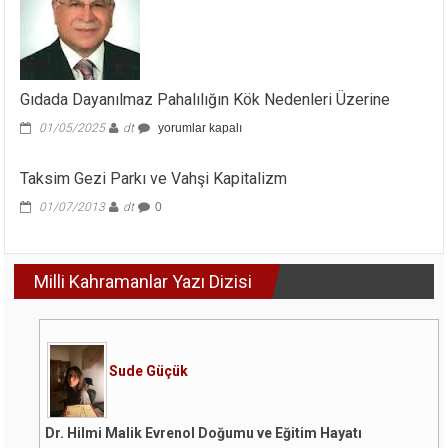
Mı
Bakmalı?
için
Gıdada Dayanılmaz Pahalılığın Kök Nedenleri Üzerine
Gıdada
01/05/2025
dt
yorumlar kapalı
Dayanılmaz
Pahalılığın
Taksim Gezi Parkı ve Vahşi Kapitalizm
Kök
Nedenleri
01/07/2013
dt
0
Üzerine
için
Milli Kahramanlar Yazı Dizisi
Sude Güçük
Dr. Hilmi Malik Evrenol Doğumu ve Eğitim Hayatı