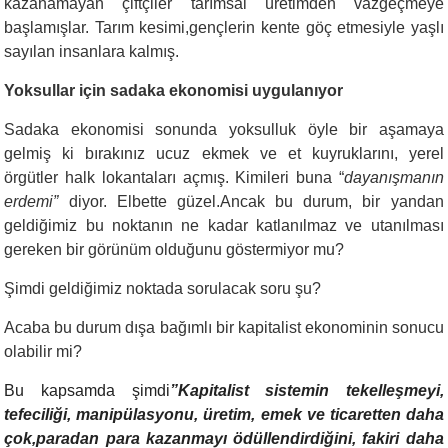
kazanamayan çiftçiler tarımsal üretimden vazgeçmeye
başlamışlar. Tarım kesimi,gençlerin kente göç etmesiyle yaşlı
sayılan insanlara kalmış.
Yoksullar için sadaka ekonomisi uygulanıyor
Sadaka ekonomisi sonunda
yoksulluk öyle bir aşamaya
gelmiş ki bırakınız ucuz ekmek ve et kuyruklarını, yerel
örgütler halk lokantaları açmış. Kimileri buna “
dayanışmanın
erdemi”
diyor. Elbette güzel.Ancak bu durum, bir yandan
geldiğimiz bu noktanın ne kadar katlanılmaz ve utanılması
gereken bir görünüm olduğunu göstermiyor mu?
Şimdi geldiğimiz noktada sorulacak soru şu?
Acaba bu durum dışa bağımlı bir kapitalist ekonominin sonucu
olabilir mi?
Bu kapsamda şimdi
”
Kapitalist sistemin tekelleşmeyi,
tefeciliği, manipülasyonu, üretim, emek ve ticaretten daha
çok,paradan para kazanmayı ödüllendirdiğini, fakiri daha