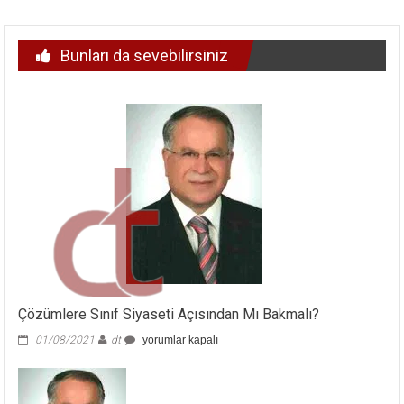
Bunları da sevebilirsiniz
Çözümlere Sınıf Siyaseti Açısından Mı Bakmalı?
Çözümlere
01/08/2021
dt
yorumlar kapalı
Sınıf
Siyaseti
Açısından