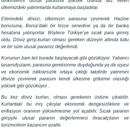
birikimlerini ulusal parasına yüksek oranda faiz veren
ülkemizdeki yatırımlarda kullanmaya başladılar.
Ellerin­deki dövizi, ülkemizin parasına çevirerek Hazine
bonosuna, Borsa’daki bir hisse senedine ya da bir banka
hesabına yatırıyorlar. Böylece Türkiye’ye sıcak para girmiş
oldu. Döviz girişi,kurları olması gereken düzeyin altında tuttu
ve bir süre ulusal paramız değerlendi.
Konunun bam teli burada başlayacak gibi gözüküyor. Yabancı
tasarrufçuların, parasına gereksinme duyduğun­da ya da siyasi
ve ekonomik istikrarsızlık ortaya çıktığı takdirde yatırımını
dövize çevirerek parasını kendi ülkesine götürme olasılığı
yüksek gibi gözüküyor .
Bu kez döviz kurları, olması gerekenin üs­tüne çıkabilir.
Kurlardaki bu iniş çıkışlar ekonomik dengesizliklere ve
enflasyon oranının yükselmesine yol açabilir. Sıcak paranın
girişiyle ulusal paranın değer­lenmesi ihracatçıların ve
turizmcilerin kazancını azaltır.