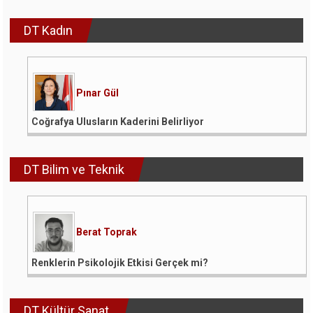
DT Kadın
Pınar Gül
Coğrafya Ulusların Kaderini Belirliyor
DT Bilim ve Teknik
Berat Toprak
Renklerin Psikolojik Etkisi Gerçek mi?
DT Kültür Sanat