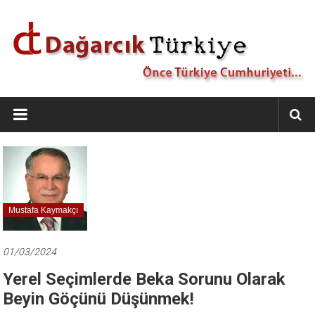
İçeriğe
geç
Dağarcık
Türkiye
Önce
Türkiye
Cumhuriyeti…
Mustafa Kaymakçı
01/03/2024
Yerel Seçimlerde Beka Sorunu Olarak
Beyin Göçünü Düşünmek!