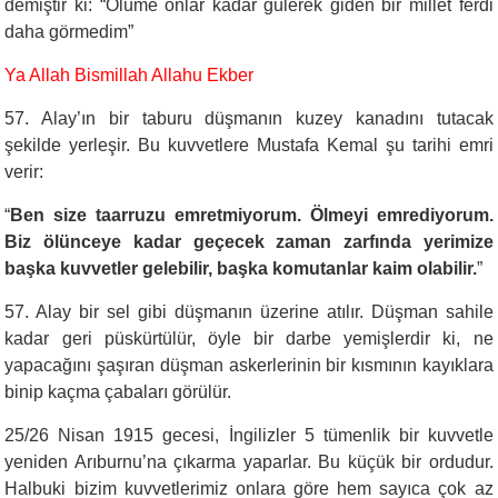
demiştir ki: “Ölüme onlar kadar gülerek giden bir millet ferdi
daha görmedim”
Ya Allah Bismillah Allahu Ekber
57. Alay’ın bir taburu düşmanın kuzey kanadını tutacak
şekilde yerleşir. Bu kuvvetlere Mustafa Kemal şu tarihi emri
verir:
“
Ben size taarruzu emretmiyorum. Ölmeyi emrediyorum.
Biz ölünceye kadar geçecek zaman zarfında yerimize
başka kuvvetler gelebilir, başka komutanlar kaim olabilir.
”
57. Alay bir sel gibi düşmanın üzerine atılır. Düşman sahile
kadar geri püskürtülür, öyle bir darbe yemişlerdir ki, ne
yapacağını şaşıran düşman askerlerinin bir kısmının kayıklara
binip kaçma çabaları görülür.
25/26 Nisan 1915 gecesi, İngilizler 5 tümenlik bir kuvvetle
yeniden Arıburnu’na çıkarma yaparlar. Bu küçük bir ordudur.
Halbuki bizim kuvvetlerimiz onlara göre hem sayıca çok az