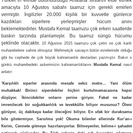
Türkler’in elinde bulundurduğu Anafarta sırtlarını elde etmek
amacıyla 10 Ağustos sabahı taarruz için gerekli emirleri
vermiştir. İngilizler 20.000 kişilik bir kuvvetle günlerce
kazdıkları siperlere yerleşmişler hücum anını
beklemektedirler. Mustafa Kemal taarruzu çok erken saatlerde
baskın tarzında planlamıştır. Bu taarruz süngü hücumu
şeklinde olacaktır.
10 Ağustos 2015 taarruzu çok çetin ve çok kanlı
muharebelere sahne olmuştur. Mehmetçik savaşın bütün evrelerinde olduğu
gibi bu cephede de çok büyük kahramanlık destanları yazmıştır. Bakın o
günkü muharebedeki askerimizin kahramanlıklarını
Mustafa Kemal
nasıl
anlatır:
“
Karşılıklı siperler arasında mesafe sekiz metre… Yani ölüm
muhakkak! Birinci siperdekiler hiçbiri kurtulmamacasına hepsi
düşüyor. İkincidekiler onların yerine giriyor. Fakat ne kadar
imrenilecek bir soğukkanlılık ve tevekkülle biliyor musunuz? Öleni
görüyor, üç dakikaya kadar öleceğini biliyor. En ufak bir duraksama
bile göstermiyor. Sarsılma yok! Okuma bilenler ellerinde Kur’an-ı
Kerim, Cennete gitmeye hazırlanıyorlar. Bilmeyenler, kelime-i şahadet