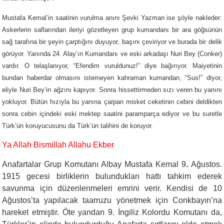
Mustafa Kemal’in saatinin vurulma anını Şevki Yazman ise şöyle nakleder:
Askerlerin saflarından ileriyi gözetleyen grup kumandanı bir ara göğsünün
sağ tarafına bir şeyin çarptığını duyuyor, başını çeviriyor ve burada bir delik
görüyor. Yanında 24. Alay’ın Kumandanı ve eski arkadaşı Nuri Bey (Conker)
vardır. O telaşlanıyor, “Efendim vuruldunuz!” diye bağırıyor. Maiyetinin
bundan haberdar olmasını istemeyen kahraman kumandan, “Sus!” diyor,
eliyle Nuri Bey’in ağzını kapıyor. Sonra hissettirmeden sızı veren bu yanını
yokluyor. Bütün hızıyla bu yanına çarpan misket ceketinin cebini deldikten
sonra cebin içindeki eski mektep saatini paramparça ediyor ve bu suretle
Türk’ün koruyucusunu da Türk’ün talihini de koruyor.
Ya Allah Bismillah Allahu Ekber
Anafartalar Grup Komutanı Albay Mustafa
Kemal 9
.
Ağustos.
1915 gecesi birliklerin bulundukları hattı tahkim ederek
savunma için düzenlenmeleri emrini verir. Kendisi de 10
Ağustos’ta yapılacak taarruzu yönetmek için Conkbayırı’na
hareket etmiştir. Öte yandan 9. İngiliz Kolordu Komutanı da,