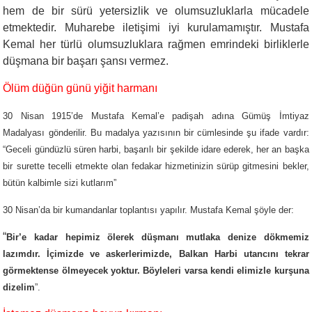
hem de bir sürü yetersizlik ve olumsuzluklarla mücadele
etmektedir. Muharebe iletişimi iyi kurulamamıştır. Mustafa
Kemal her türlü olumsuzluklara rağmen emrindeki birliklerle
düşmana bir başarı şansı vermez.
Ölüm düğün günü yiğit harmanı
30 Nisan 1915’de Mustafa Kemal’e padişah adına Gümüş İmtiyaz
Madalyası gönderilir. Bu madalya yazısının bir cümlesinde şu ifade vardır:
“Geceli gündüzlü süren harbi, başarılı bir şekilde idare ederek, her an başka
bir surette tecelli etmekte olan fedakar hizmetinizin sürüp gitmesini bekler,
bütün kalbimle sizi kutlarım”
30 Nisan’da bir kumandanlar toplantısı yapılır. Mustafa Kemal şöyle der:
“
Bir’e kadar hepimiz ölerek düşmanı mutlaka denize dökmemiz
lazımdır. İçimizde ve askerlerimizde, Balkan Harbi utancını tekrar
görmektense ölmeyecek yoktur. Böyleleri varsa kendi elimizle kurşuna
dizelim
”.