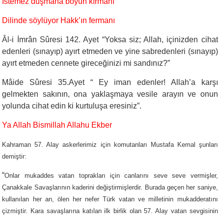
İstemez düşmana boyun kırmanı
Dilinde söylüyor Hakk’ın fermanı
Âl-i İmrân Sûresi 142. Ayet “Yoksa siz; Allah, içinizden cihat
edenleri (sınayıp) ayırt etmeden ve yine sabredenleri (sınayıp)
ayırt etmeden cennete gireceğinizi mi sandınız?”
Mâide Sûresi 35.Ayet “ Ey iman edenler! Allah’a karşı
gelmekten sakının, ona yaklaşmaya vesile arayın ve onun
yolunda cihat edin ki kurtuluşa eresiniz”.
Ya Allah Bismillah Allahu Ekber
Kahraman 57. Alay askerlerimiz için komutanları Mustafa Kemal şunları
demiştir:
“
Onlar mukaddes vatan toprakları için canlarını seve seve vermişler,
Çanakkale Savaşlarının kaderini değiştirmişlerdir. Burada geçen her saniye,
kullanılan her an, ölen her nefer Türk vatan ve milletinin mukadderatını
çizmiştir. Kara savaşlarına katılan ilk birlik olan 57. Alay vatan sevgisinin