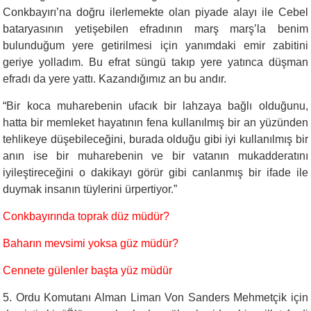
Conkbayırı’na doğru ilerlemekte olan piyade alayı ile Cebel
bataryasının yetişebilen efradının marş marş’la benim
bulunduğum yere getirilmesi için yanımdaki emir zabitini
geriye yolladım. Bu efrat süngü takıp yere yatınca düşman
efradı da yere yattı. Kazandığımız an bu andır.
“
Bir koca muharebenin ufacık bir lahzaya bağlı olduğunu,
hatta bir memleket hayatının fena kullanılmış bir an yüzünden
tehlikeye düşebileceğini, burada olduğu gibi iyi kullanılmış bir
anın ise bir muharebenin ve bir vatanın mukadderatını
iyileştireceğini o dakikayı görür gibi canlanmış bir ifade ile
duymak insanın tüylerini ürpertiyor.”
Conkbayırında toprak düz müdür?
Baharın mevsimi yoksa güz müdür?
Cennete gülenler başta yüz müdür
5. Ordu Komutanı Alman Liman Von Sanders Mehmetçik için