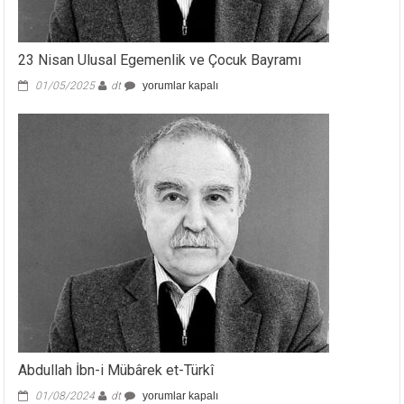
23 Nisan Ulusal Egemenlik ve Çocuk Bayramı
23
01/05/2025
dt
yorumlar kapalı
Nisan
Ulusal
Egemenlik
ve
Çocuk
Bayramı
için
Abdullah İbn-i Mübârek et-Türkî
Abdullah
01/08/2024
dt
yorumlar kapalı