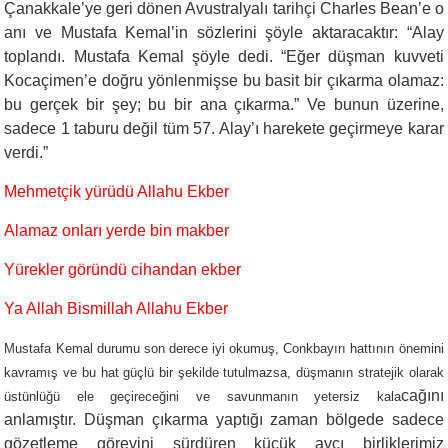
Çanakkale’ye geri dönen Avustralyalı tarihçi Charles Bean’e o
anı ve Mustafa Kemal’in sözlerini şöyle aktaracaktır: “Alay
toplandı. Mustafa Kemal şöyle dedi. “Eğer düşman kuvveti
Kocaçimen’e doğru yönlenmişse bu basit bir çıkarma olamaz:
bu gerçek bir şey; bu bir ana çıkarma.” Ve bunun üzerine,
sadece 1 taburu değil tüm 57. Alay’ı harekete geçirmeye karar
verdi.”
Mehmetçik yürüdü Allahu Ekber
Alamaz onları yerde bin makber
Yürekler göründü cihandan ekber
Ya Allah Bismillah Allahu Ekber
Mustafa Kemal durumu son derece iyi okumuş, Conkbayırı hattının önemini
kavramış ve bu hat güçlü bir şekilde tutulmazsa, düşmanın stratejik olarak
cağını
üstünlüğü ele geçireceğini ve savunmanın yetersiz kala
anlamıştır. Düşman çıkarma yaptığı zaman bölgede sadece
gözetleme görevini sürdüren küçük avcı birliklerimiz