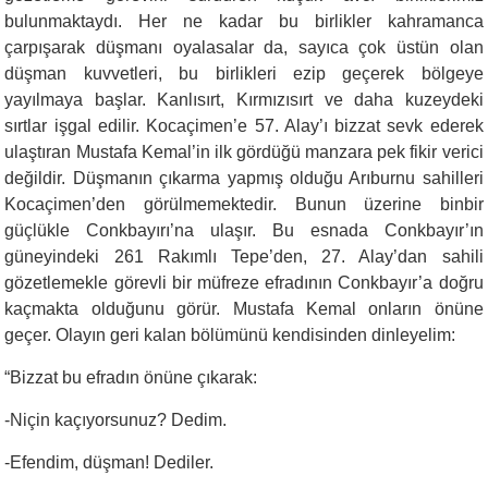
bulunmaktaydı. Her ne kadar bu birlikler kahramanca
çarpışarak düşmanı oyalasalar da, sayıca çok üstün olan
düşman kuvvetleri, bu birlikleri ezip geçerek bölgeye
yayılmaya başlar. Kanlısırt, Kırmızısırt ve daha kuzeydeki
sırtlar işgal edilir. Kocaçimen’e 57. Alay’ı bizzat sevk ederek
ulaştıran Mustafa Kemal’in ilk gördüğü manzara pek fikir verici
değildir. Düşmanın çıkarma yapmış olduğu Arıburnu sahilleri
Kocaçimen’den görülmemektedir. Bunun üzerine binbir
güçlükle Conkbayırı’na ulaşır. Bu esnada Conkbayır’ın
güneyindeki 261 Rakımlı Tepe’den, 27. Alay’dan sahili
gözetlemekle görevli bir müfreze efradının Conkbayır’a doğru
kaçmakta olduğunu görür. Mustafa Kemal onların önüne
geçer. Olayın geri kalan bölümünü kendisinden dinleyelim:
“Bizzat bu efradın önüne çıkarak:
-Niçin kaçıyorsunuz? Dedim.
-Efendim, düşman! Dediler.