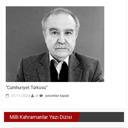
İbn-
i
Mübârek
et-
Türkî
için
“Cumhuriyet Türküsü”
“Cumhuriyet
01/11/2024
dt
yorumlar kapalı
Türküsü”
için
Milli Kahramanlar Yazı Dizisi