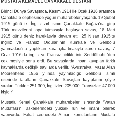
MUSTAFA KEMÂL’LE ÇANAKKALE DESTANI
Birinci Dünya Savaşında, Kasım 1914 ile Ocak 1916 arasında
Çanakkale cephesinde yoğun muharebeler yaşandı. 19 Şubat
1915 günü iki İngiliz zırhlısının Çanakkale Boğazı’na girip
Türk mevzilerini topa tutmasıyla başlayan savaş, 18 Mart
1915 günü deniz harekâtıyla devam etti. 25 Nisan 1915’te
ingiliz ve Fransız Orduları’nın Kumkale ve Gelibolu
yarımadası’na yaptıkları kara çıkartmasıyla süren savaş; 7
Ocak 1916’da ingiliz ve Fransız birliklerinin Seddülbahir’den
çekilmesiyle sona erdi. Bu savaşlarda insan kayıpları farklı
kaynaklarda değişik sayılarda verilir. “Avustralyalı yazar Alan
Moorehhead 1956 yılında yayımladığı; Gelibolu isimli
eserinde tarafların Çanakkale Savaşları kayıplarını şöyle
sıralar: Türkler: 251.309, İngilizler: 205.000, Fransızlar: 47.000
kişidir”
Mustafa Kemal Çanakkale muharebeleri sırasında “Vatan
Müdafası”nı askerlerindeki yüksek ruh ve imanı bilerek
yapıyordu. Fakat cephedeki Alman komutanların Mustafa