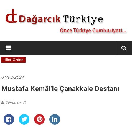
İçeriğe
geç
Dağarcık
Türkiye
Hilmi Özden
Önce
Türkiye
Cumhuriyeti…
01/03/2024
Mustafa Kemâl’le Çanakkale Destanı
Gönderen: dt