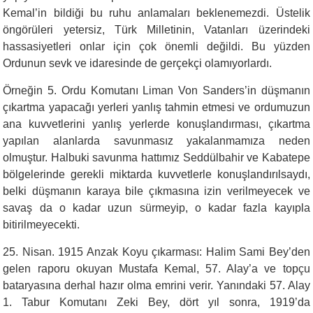
Kemal’in bildiği bu ruhu anlamaları beklenemezdi. Üstelik
öngörüleri yetersiz, Türk Milletinin, Vatanları üzerindeki
hassasiyetleri onlar için çok önemli değildi. Bu yüzden
Ordunun sevk ve idaresinde de gerçekçi olamıyorlardı.
Örneğin 5. Ordu Komutanı Liman Von Sanders’in düşmanın
çıkartma yapacağı yerleri yanlış tahmin etmesi ve ordumuzun
ana kuvvetlerini yanlış yerlerde konuşlandırması, çıkartma
yapılan alanlarda savunmasız yakalanmamıza neden
olmuştur. Halbuki savunma hattımız Seddülbahir ve Kabatepe
bölgelerinde gerekli miktarda kuvvetlerle konuşlandırılsaydı,
belki düşmanın karaya bile çıkmasına izin verilmeyecek ve
savaş da o kadar uzun sürmeyip, o kadar fazla kayıpla
bitirilmeyecekti.
25. Nisan. 1915 Anzak Koyu çıkarması: Halim Sami Bey’den
gelen raporu okuyan Mustafa Kemal, 57. Alay’a ve topçu
bataryasına derhal hazır olma emrini verir. Yanındaki 57. Alay
1. Tabur Komutanı Zeki Bey, dört yıl sonra, 1919’da