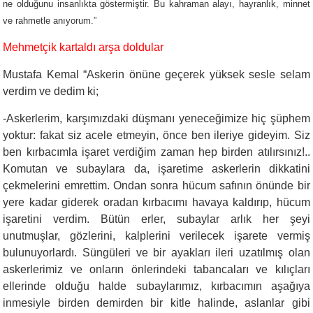
ne olduğunu insanlıkta göstermiştir. Bu kahraman alayı, hayranlık, minnet
ve rahmetle anıyorum.”
Mehmetçik kartaldı arşa doldular
Mustafa Kemal “Askerin önüne geçerek yüksek sesle selam
verdim ve dedim ki;
-Askerlerim, karşımızdaki düşmanı yeneceğimize hiç şüphem
yoktur: fakat siz acele etmeyin, önce ben ileriye gideyim. Siz
ben kırbacımla işaret verdiğim zaman hep birden atılırsınız!..
Komutan ve subaylara da, işaretime askerlerin dikkatini
çekmelerini emrettim. Ondan sonra hücum safının önünde bir
yere kadar giderek oradan kırbacımı havaya kaldırıp, hücum
işaretini verdim. Bütün erler, subaylar arlık her şeyi
unutmuşlar, gözlerini, kalplerini verilecek işarete vermiş
bulunuyorlardı. Süngüleri ve bir ayakları ileri uzatılmış olan
askerlerimiz ve onların önlerindeki tabancaları ve kılıçları
ellerinde olduğu halde subaylarımız, kırbacımın aşağıya
inmesiyle birden demirden bir kitle halinde, aslanlar gibi