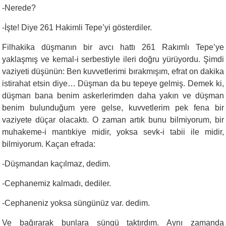
-Nerede?
-İşte! Diye 261 Hakimli Tepe’yi gösterdiler.
Filhakika düşmanın bir avcı hattı 261 Rakımlı Tepe’ye
yaklaşmış ve kemal-i serbestiyle ileri doğru yürüyordu. Şimdi
vaziyeti düşünün: Ben kuvvetlerimi bırakmışım, efrat on dakika
istirahat etsin diye… Düşman da bu tepeye gelmiş. Demek ki,
düşman bana benim askerlerimden daha yakın ve düşman
benim bulunduğum yere gelse, kuvvetlerim pek fena bir
vaziyete düçar olacaktı. O zaman artık bunu bilmiyorum, bir
muhakeme-i mantıkiye midir, yoksa sevk-i tabii ile midir,
bilmiyorum. Kaçan efrada:
-Düşmandan kaçılmaz, dedim.
-Cephanemiz kalmadı, dediler.
-Cephaneniz yoksa süngünüz var. dedim.
Ve bağırarak bunlara süngü taktırdım. Aynı zamanda