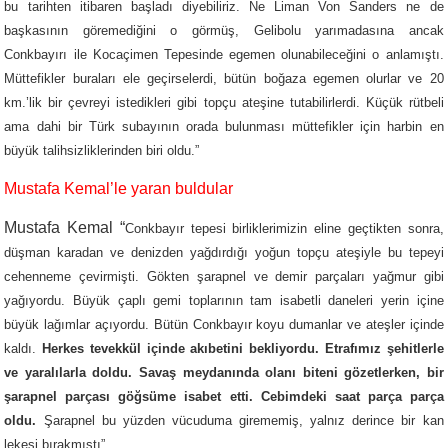
bu tarihten itibaren başladı diyebiliriz. Ne Liman Von Sanders ne de
başkasının göremediğini o görmüş, Gelibolu yarımadasına ancak
Conkbayırı ile Kocaçimen Tepesinde egemen olunabileceğini o anlamıştı.
Müttefikler buraları ele geçirselerdi, bütün boğaza egemen olurlar ve 20
km.’lik bir çevreyi istedikleri gibi topçu ateşine tutabilirlerdi. Küçük rütbeli
ama dahi bir Türk subayının orada bulunması müttefikler için harbin en
büyük talihsizliklerinden biri oldu.”
Mustafa Kemal’le yaran buldular
Mustafa Kemal “
Conkbayır tepesi birliklerimizin eline geçtikten sonra,
düşman karadan ve denizden yağdırdığı yoğun topçu ateşiyle bu tepeyi
cehenneme çevirmişti. Gökten şarapnel ve demir parçaları yağmur gibi
yağıyordu. Büyük çaplı gemi toplarının tam isabetli daneleri yerin içine
büyük lağımlar açıyordu. Bütün Conkbayır koyu dumanlar ve ateşler içinde
kaldı.
Herkes tevekkül içinde akıbetini bekliyordu. Etrafımız şehitlerle
ve yaralılarla doldu. Savaş meydanında olanı biteni gözetlerken, bir
şarapnel parçası göğsüme isabet etti. Cebimdeki saat parça parça
oldu.
Şarapnel bu yüzden vücuduma girememiş, yalnız derince bir kan
lekesi bırakmıştı”.