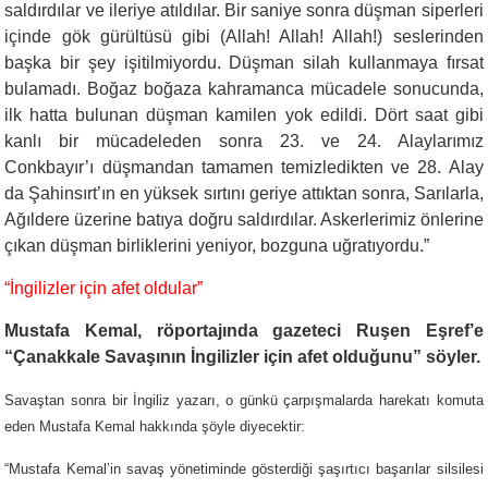
saldırdılar ve ileriye atıldılar. Bir saniye sonra düşman siperleri
içinde gök gürültüsü gibi (Allah! Allah! Allah!) seslerinden
başka bir şey işitilmiyordu. Düşman silah kullanmaya fırsat
bulamadı. Boğaz boğaza kahramanca mücadele sonucunda,
ilk hatta bulunan düşman kamilen yok edildi. Dört saat gibi
kanlı bir mücadeleden sonra 23. ve 24. Alaylarımız
Conkbayır’ı düşmandan tamamen temizledikten ve 28. Alay
da Şahinsırt’ın en yüksek sırtını geriye attıktan sonra, Sarılarla,
Ağıldere üzerine batıya doğru saldırdılar. Askerlerimiz önlerine
çıkan düşman birliklerini yeniyor, bozguna uğratıyordu.”
“
İngilizler için afet oldular”
Mustafa Kemal, röportajında gazeteci Ruşen Eşref’e
“Çanakkale Savaşının İngilizler için afet olduğunu” söyler.
Savaştan sonra bir İngiliz yazarı, o günkü çarpışmalarda harekatı komuta
eden Mustafa Kemal hakkında şöyle diyecektir:
“Mustafa Kemal’in savaş yönetiminde gösterdiği şaşırtıcı başarılar silsilesi