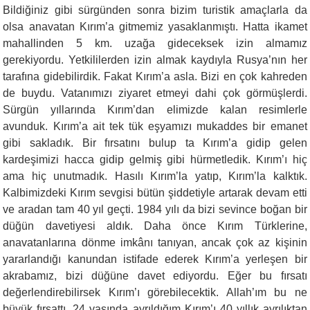
Bildiği­niz gibi sürgünden sonra bizim turistik amaçlarla da
olsa anavatan Kırım’a gitmemiz yasaklanmıştı. Hatta ikamet
mahallinden 5 km. uzağa gideceksek izin almamız
gerekiyordu. Yetkililerden izin almak kaydıyla Rusya’nın her
tarafına gidebilirdik. Fakat Kırım’a asla. Bizi en çok kahreden
de buydu. Vatanımızı ziyaret etmeyi dahi çok görmüşlerdi.
Sürgün yıllarında Kırım’dan elimizde kalan resimlerle
avunduk. Kırım’a ait tek tük eşyamızı mukaddes bir emanet
gibi sakla­dık. Bir fırsatını bulup ta Kırım’a gidip gelen
kardeşimizi hacca gi­dip gelmiş gibi hürmetledik. Kırım’ı hiç
ama hiç unutmadık. Hasılı Kırım’la yatıp, Kırım’la kalktık.
Kalbimizdeki Kırım sevgisi bütün şiddetiyle artarak devam etti
ve aradan tam 40 yıl geçti. 1984 yılı da bizi sevince boğan bir
düğün davetiyesi aldık. Daha önce Kı­rım Türklerine,
anavatanlarına dönme imkânı tanıyan, ancak çok az kişinin
yararlandığı kanundan istifade ederek Kırım’a yerleşen bir
akrabamız, bizi düğüne davet ediyordu. Eğer bu fırsatı
değerlendirebilirsek Kırım’ı görebilecektik. Allah’ım bu ne
büyük fırsattı. 24 yaşında ayrıldığım Kırım’ı 40 yıllık ayrılıktan