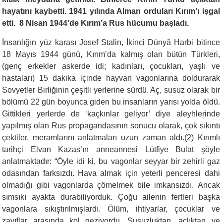
hayatını kaybetti. 1941 yılında Alman orduları Kırım’ı işgal
etti. 8 Nisan 1944’de Kırım’a Rus hücumu başladı.
İnsanlığın yüz karası Josef Stalin, İkinci Dünyâ Harbi bi­tince
18 Mayıs 1944 günü, Kırım’da kalmış olan bütün Türkleri,
(genç erkekler askerde idi; kadınları, çocukları, yaşlı ve
hastaları) 15 dakika içinde hayvan vagonlarına doldurarak
Sovyetler Birli­ğinin çeşitli yerlerine sürdü. Aç, susuz olarak bir
bölümü 22 gün boyunca giden bu insanların yarısı yolda öldü.
Gittikleri yerlerde de ‘kaçkınlar geliyor’ diye aleyhlerinde
yapılmış olan Rus pro­pagandasının sonucu olarak, çok sıkıntı
çektiler, meramlarını an­latmaları uzun zaman aldı.(2) Kırımlı
tarihçi Elvan Kazas’ın anneannesi Lütfiye Bulat şöyle
anlatmaktadır: “Öyle idi ki, bu vagonlar seyyar bir zehirli gaz
odasından farksızdı. Hava almak için yeterli penceresi dahi
olmadığı gibi vagonlarda çömelmek bile imkansız­dı. Ancak
sımsıkı ayakta durabiliyorduk. Çoğu ailenin fertleri başka
vagonlara sıkıştırılmışlardı. Ölüm, ihti­yarlar, çocuklar ve
zayıflar arasında kol geziyordu. Su­suzluktan, açlıktan ve