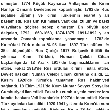
olmuştur. 1774 Küçük Kaynarca Antlaşması ile Kırım
Hanlığı Osmanlı Devletinden koparılmıştır. 1783’de Rus
işgaline uğramış ve Kırım Türklerinin esaret yılları
başlamıştır. Rusların Kırımlılara yaptıkları zulüm ve baskı
yüzyıllarca göçlere sebep olmuştur. En büyük göç
dalgaları, 1792, 1860-1863, 1874-1875, 1891-1892 yılları
arasında Osmanlı topraklarına yaşanmıştır. 1783’de
Kırım’daki Türk nüfusu % 98 iken, 1897 Türk nüfusu %
35’e düşmüştür. Rus Çarlığı 1917 Bolşevik ihtilâli ile
yıkılınca Kırım Türkleri, Numan Çelebi Cihan
başkanlığında 13 Aralık 1917’de bağımsızlıklarını ilan
ettiler. Fakat 1918’de Rus orduları Kırım’ı istila ettiler.
Devlet başkanı Numan Çelebi Cihan kurşuna dizildi. 11
Kasım 1920’de Kırım’da tamamen Rus hakimiyeti
sağlandı. 18 Ekim 1921’de Kırım Muhtar Sovyet Sosyalist
Cumhuriyeti ilan edildi. Fakat bu cumhuriyetin merkez icra
komite başkanı Veli İbrahim’de 1927’de idam edildi. Kırım
Türk aydınları katledildi. 1920-1941 yıllarında Kırım’da sunî
kıtlık meydana getirildi. Binlerce Kırım Türkü açlıktan