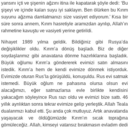
yansını içti ve şişenin ağ­zını itina ile kapatarak şöyle dedi: ‘Bu
şişeyi ve içinde kalan suyu iyi saklayın. Ben ölürken bu Kırım
suyunu ağzıma damlatmanızı size vasiyet ediyorum.’ Kısa bir
süre sonra annem, Kırım hasretiyle aramızdan ay­rılıp, Allah’ın
rahmetine kavuştu ve vasiyeti yerine getirildi.
Nihayet 1989 yılma geldik. Bildiğiniz gibi Rusya’da
değişiklikler oldu. Kırım’a dönüş başladı. Biz de diğer
soydaşlarımız gibi anava­tana dönme hazırlıklarına başladık.
Büyük oğlumu Kırım’a gönde­rerek evimizi satın almasını
istedik. Kırım’a hem de kendi evimize dönmek istiyorduk.
Evimizde oturan Rus’la görüşüldü, konuşuldu. Rus evi satmak
istemedi. Büyük oğlum ne pahasına olursa olsun evi
alacağımızı, eğer satmazlarsa evle birlikte kendisini
yakacağım söy­leyince Rus razı oldu ve evimizi bize sattı. 46
yıllık ayrılıktan sonra tekrar evimize gelip yerleştik. Allah Teala
dualarımızı kabul etti. Şu anda çok mutluyuz. Artık anavatanda
yaşayacak ve öldüğümüzde Kırım’ın sıcak toprağına
gömüleceğiz. Allah, kimseyi vatansız bırak­masın evladım dedi