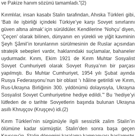
ve Pakize hanım sözünü tamamladı.”(2)
Kırımlılar, insan kasabı Stalin tarafından, Ahıska Türkleri gibi,
‘Batı ile işbirliği içindeki Türkiye’ye karşı Sovyet sınırla­rını
güven altına almak’ için sürüldüler. Kendilerine ‘Nohçu’ diyen,
‘Çeçen’ olarak bilinen, dünyanın en yürekli ve yiğit kavminin
Şeyh Şâmil’in torunlarının sürülmesinin de Ruslar açısından
stratejik sebepleri vardır, haklarındaki suçlamalar, bahaneler
uydurmadır. Kırım, Ekim 1921 de Kırım Muhtar Sosyalist
Sovyet Cumhuriyeti olarak Sovyet Rusya’nın bir parçası
yapılmıştı. Bu Muhtar Cumhuriyet, 1954 yılı Şubat ayında
Rusya Federasyonu’nun bir oblast ‘ı hâline getirildi ve Kırım,
Rus-Ukrayna Birliğinin 300. yıldönümü dolayı­sıyla, Ukrayna
Sosyalist Sovyet Cumhuriyetine hediye edildi.'” Bu ‘hediye’yi
lütfeden de o tarihte Sovyetlerin başında bulunan Uk­rayna
asıllı Khruşçov (Kruşçev) idi.(2)
Kırım Türkleri’nin sürgünüyle ilgili sessizlik za­lim Stalin’in
ölümüne kadar sürmüştür. Stalin’den sonra başa geçen
Kruşçev’in, Stalin dönemini karala­ma kampanyası başlamıştır.