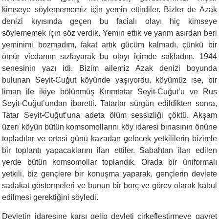
kimseye söyle­mememiz için yemin ettirdiler. Bizler de Azak
denizi kıyısında ge­çen bu facialı olayı hiç kimseye
söylememek için söz verdik. Yemin ettik ve yarım asırdan beri
yeminimi bozmadım, fakat artık gücüm kalmadı, çünkü bir
ömür vicdanım sızlayarak bu olayı içimde sak­ladım. 1944
senesinin yazı idi. Bizim ailemiz Azak denizi boyunda
bulunan Seyit-Cuğut köyünde yaşıyordu, köyümüz ise, bir
liman ile ikiye bölünmüş Kırımtatar Seyit-Cuğut’u ve Rus
Seyit-Cuğut’undan ibaretti. Tatarlar sürgün edildikten sonra,
Tatar Seyit-Cuğut’una adeta ölüm sessizliği çöktü. Akşam
üzeri köyün bütün komsomollarını köy idaresi binasının önüne
topladılar ve ertesi günü kazadan gele­cek yetkililerin bizimle
bir toplantı yapacaklarını ilan ettiler. Sabahtan ilan edilen
yerde bütün komsomollar toplandık. Orada bir üni­formalı
yetkili, biz gençlere bir konuşma yaparak, gençlerin devlete
sadakat göstermeleri ve bunun bir borç ve görev olarak kabul
edil­mesi gerektiğini söyledi.
Devletin idaresine karşı gelip devleti çirkefleştirmeye gayret