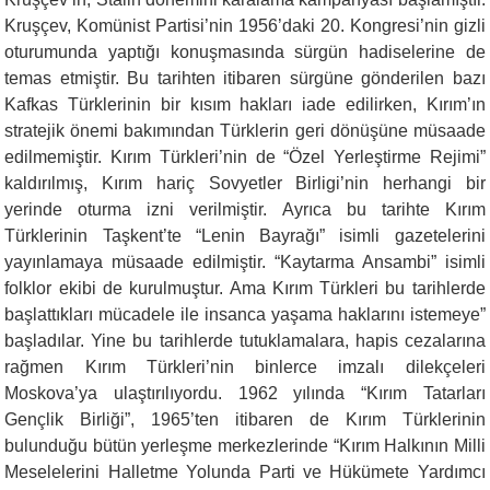
Kruşçev, Komünist Partisi’nin 1956’daki 20. Kongresi’nin gizli
oturumunda yaptığı konuşmasında sürgün hadiselerine de
temas etmiştir. Bu tarihten itibaren sürgüne gönderilen bazı
Kafkas Türklerinin bir kısım hakları iade edilirken, Kırım’ın
stratejik önemi bakımından Türklerin geri dö­nüşüne müsaade
edilmemiştir. Kırım Türkleri’nin de “Özel Yerleştirme Rejimi”
kaldırılmış, Kırım hariç Sov­yetler Birligi’nin herhangi bir
yerinde oturma izni veril­miştir. Ayrıca bu tarihte Kırım
Türklerinin Taşkent’te “Lenin Bayrağı” isimli gazetelerini
yayınlamaya müsa­ade edilmiştir. “Kaytarma Ansambi” isimli
folklor ekibi de kurulmuştur. Ama Kırım Türkleri bu tarihlerde
başlattıkları mücadele ile insanca yaşama haklarını is­temeye”
başladılar. Yine bu tarihlerde tutuklamalara, hapis cezalarına
rağmen Kırım Türkleri’nin binlerce imzalı dilekçeleri
Moskova’ya ulaştırılıyordu. 1962 yılında “Kırım Tatarları
Gençlik Birliği”, 1965’ten itibaren de Kırım Türklerinin
bulunduğu bütün yerleşme merkezlerinde “Kırım Halkının Milli
Meselelerini Hal­letme Yolunda Parti ve Hükümete Yardımcı