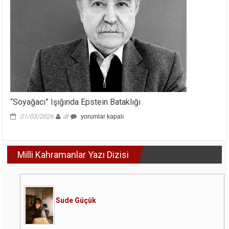
“Soyağacı” Işığında Epstein Bataklığı
“Soyağacı”
01/03/2026
dt
yorumlar kapalı
Işığında
Epstein
Bataklığı
Milli Kahramanlar Yazı Dizisi
için
Sude Güçük