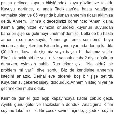
pısına gelince, kapının bitişiğindeki kuyu gözümüze takıldı.
Kuyuyu görünce, o anda Tacikistan’da hasta yatağında
yatmakta olan ve 85 yaşında bulunan annemin ricası aklımıza
geldi. Annem, Kırım’a gi­deceğimizi öğrenince: ‘Aman kızım,
Kırım’a gittiğinizde evimizin önündeki kuyunun suyundan
bana bir şişe su getirmeyi unutma!’ demişti. Belki de bu hasta
annemin son arzusuydu. Yerine getiremez-sem ömür boyu
vicdan azabı çekerdim. Bir an kuyunun yarımda do­nup kaldık.
Çünkü su koyacak şişemiz veya başka bir kabımız yoktu.
Etrafta tanıdık biri de yoktu. Ne yapsak acaba? diye düşünüp
du­rurken, evimizin sahibi Rus tekrar çıktı. ‘Ne oldu? bir
problem mi var?’ diye sordu. Biz de kendisine annemin
isteğini anlattık. Derhal eve giderek boş bir şişe getirdi.
Kuyudan su çekerek şişeyi doldur­duk. Annemin isteğini yerine
getirmekten mutlu olduk.
Kırım’da günler göz açıp kapayıncaya kadar çabuk geçti.
Ayrılık günü geldi ve Tacikistan’a döndük. Anacığıma Kırım
suyunu takdim ettik. Bir çocuk sevinci içinde, şişedeki suyun