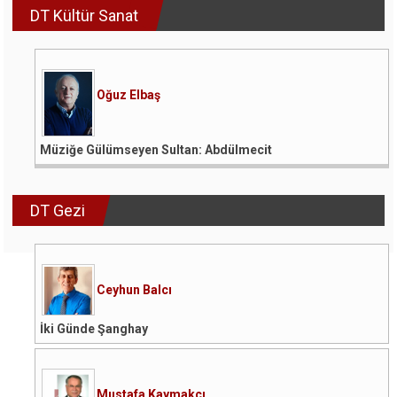
DT Kültür Sanat
Oğuz Elbaş
Müziğe Gülümseyen Sultan: Abdülmecit
DT Gezi
Ceyhun Balcı
İki Günde Şanghay
Mustafa Kaymakçı