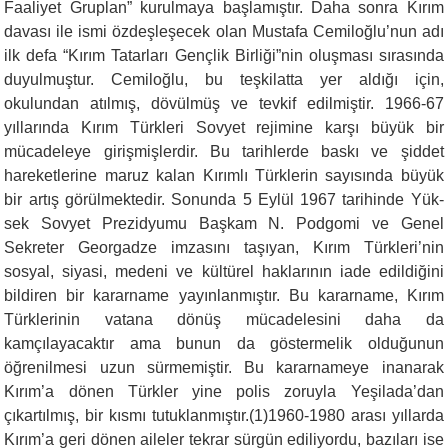
Faaliyet Gruplan” kurulmaya başlamıştır. Daha sonra Kırım
davası ile ismi özdeşleşecek olan Mustafa Cemiloğlu’nun adı
ilk defa “Kırım Tatarları Gençlik Birliği”nin oluşması sırasında
duyulmuştur. Cemiloğlu, bu teşki­latta yer aldığı için,
okulundan atılmış, dövülmüş ve tevkif edilmiştir. 1966-67
yıllarında Kırım Türkleri Sovyet rejimine karşı büyük bir
mücadeleye girişmiş­lerdir. Bu tarihlerde baskı ve şiddet
hareketlerine ma­ruz kalan Kırımlı Türklerin sayısında büyük
bir artış görülmektedir. Sonunda 5 Eylül 1967 tarihinde Yük­
sek Sovyet Prezidyumu Başkam N. Podgomi ve Genel
Sekreter Georgadze imzasını taşıyan, Kırım Türkleri’nin
sosyal, siyasi, medeni ve kültürel haklarının ia­de edildiğini
bildiren bir kararname yayınlanmıştır. Bu kararname, Kırım
Türklerinin vatana dönüş mücade­lesini daha da
kamçılayacaktır ama bunun da göster­melik olduğunun
öğrenilmesi uzun sürmemiştir. Bu kararnameye inanarak
Kırım’a dönen Türkler yine po­lis zoruyla Yeşilada’dan
çıkartılmış, bir kısmı tutuk­lanmıştır.(1)1960-1980 arası yıllarda
Kırım’a geri dönen aileler tekrar sürgün ediliyordu, bazıları ise