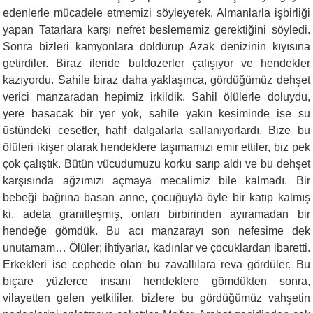
edenlerle mücadele etmemizi söyleyerek, Almanlarla işbirliği
ya­pan Tatarlara karşı nefret beslememiz gerektiğini söyledi.
Sonra bizleri kamyonlara doldurup Azak denizinin kıyısına
getirdiler. Biraz ileride buldozerler çalışıyor ve hendekler
kazıyordu. Sa­hile biraz daha yaklaşınca, gördüğümüz dehşet
verici manzara­dan hepimiz irkildik. Sahil ölülerle doluydu,
yere basacak bir yer yok, sahile yakın kesiminde ise su
üstündeki cesetler, hafif dalga­larla sallanıyorlardı. Bize bu
ölüleri ikişer olarak hendeklere ta­şımamızı emir ettiler, biz pek
çok çalıştık. Bütün vücudumuzu korku sarıp aldı ve bu dehşet
karşısında ağzımızı açmaya meca­limiz bile kalmadı. Bir
bebeği bağrına basan anne, çocuğuyla öyle bir katıp kalmış
ki, adeta granitleşmiş, onları birbirinden ayıramadan bir
hendeğe gömdük. Bu acı manzarayı son nefesime dek
unutamam… Ölüler; ihtiyarlar, kadınlar ve çocuklardan ibaretti.
Erkekleri ise cephede olan bu zavallılara reva gördüler. Bu
biçare yüzlerce insanı hendeklere gömdükten sonra,
vilayetten gelen yet­kililer, bizlere bu gördüğümüz vahşetin