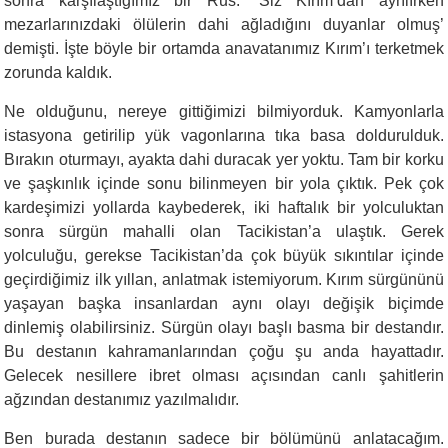
sonra karşılaştığımız bir Rus: ‘Siz Kırım’dan ayrılırken
mezarlarınızdaki ölülerin dahi ağladığını duyanlar olmuş’
demişti. İşte böyle bir ortamda anavatanımız Kırım’ı terketmek
zorunda kaldık.
Ne olduğunu, nereye gittiğimizi bilmiyorduk. Kamyonlarla
istasyona getirilip yük vagonlarına tıka basa doldurulduk.
Bırakın oturmayı, ayakta dahi duracak yer yoktu. Tam bir korku
ve şaşkınlık içinde sonu bilinmeyen bir yola çıktık. Pek çok
kardeşimizi yollarda kaybederek, iki haftalık bir yolculuktan
sonra sürgün mahalli olan Tacikistan’a ulaştık. Gerek
yolculuğu, gerekse Tacikistan’da çok bü­yük sıkıntılar içinde
geçirdiğimiz ilk yıllan, anlatmak istemiyorum. Kırım sürgününü
yaşayan başka insanlardan aynı olayı değişik bi­çimde
dinlemiş olabilirsiniz. Sürgün olayı başlı basma bir destandır.
Bu destanın kahramanlarından çoğu şu anda hayattadır.
Gelecek nesillere ibret olması açısından canlı şahitlerin
ağzından destanımız yazılmalıdır.
Ben burada destanın sadece bir bölümünü anlatacağım.