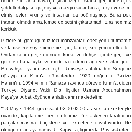
nedenlerini anlatmaya ça­lıştılar. Meğer, Arabat geçidinden çok
şiddetli dalgalar geçmiş ve o azgın sular birkaç köyü yerle bir
etmiş, evleri yıkmış ve insanları da boğmuşmuş. Buna pek
inanan olmadı ama, kimse de se­sini çıkartamadı, zira hepimiz
korktuk.
Bizlere bu gördüğümüz feci manzaraları ebediyen unutmamız
ve kimselere söylemememiz için, tam üç kez yemin ettirdiler.
Ondan sonra geçen ömrüm, korku ve dehşet içinde geçti ve
geceleri bana uyku vermedi. Vücuduma ağrı ve sızılar girdi.
Bu vahşeti yarım asır hiçbir kimseye anlatmadım Sürgüne
uğrayıp da Kırım’a dönenlerden 1920 doğumlu Pakize
Hanım’ın, 1994 yılının Ramazan ayında görevle Kırım’a giden
Tür­kiye Diyanet Vakfı Dış ilişkiler Uzmanı Abdurrahman
Kaya’ya, Albat köyünde anlattıklarını nakledelim:
“18 Mayıs 1944, gece saat 02.00-03.00 arası silah sesleriyle
uyandık, kapılarımız, pencerelerimiz Rus askerleri tarafından
parçalanırcasına dipçiklerle ve tekmelerle dövülüyordu. Ne
olduğunu anlayamamıştık. Kapıyı açtığımızda Rus askerleri: