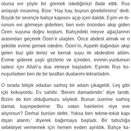
olursa evi şöyle bir görmek istediğimizi ifade ettik. Rus
anlayışlı insanmış. Bize: ‘Hay hay, buyrun görebilirsiniz’ dedi.
Büyük bir sevinçle bahçe kapısını açıp içeri daldık. Eşim ve to­
runum evi görmeye giderken, ben evin önünden akıp giden
Özen su­yuna doğru koştum. Bahçedeki meyve ağaçlarının
arasından geçerek Özen’e ulaştım. Önce abdest almak ve o
şekilde evime girmek istedim. Özen’in, Aypetri dağından akıp
gelen buz gibi temiz ve berrak suyu ile abdestimi aldım.
Evime giderek yaşlı gözlerle ve içimden, evimin-yurdumun
iadesi için Allah’a dua etmeye başladım. Eşimle Rus ko­
nuşurlarken ben de bir taraftan dualarımı tekrarladım.
O sırada bitişik odadan sarhoş bir adam çıkageldi. Leş gibi
içki kokuyordu. Ev sahibi: ‘Benim damadımdır.’ diye tanıttı.
Bizim de kim olduğumuzu söyledi. Bunun üzerine sarhoş
damat, kayınpederine: ‘Bu vatan hainlerini niye eve
alıyorsun? Derhal bunları defet. Yoksa ben tekme-tokat kapı
dışarı atarım.’ diyerek bağırmaya başladı. Bir tatsızlığa
sebebiyet vermemek için hemen evden ayrıldık. Bahçe ka­