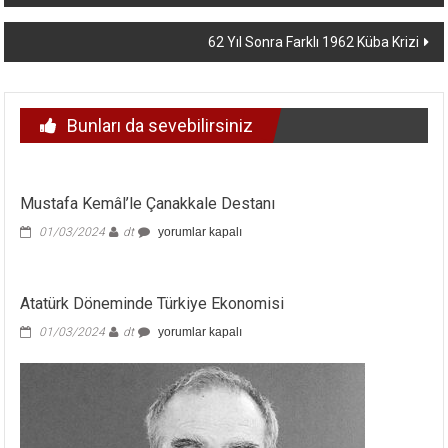
dolaşımı
62 Yıl Sonra Farklı 1962 Küba Krizi
Bunları da sevebilirsiniz
Mustafa Kemâl’le Çanakkale Destanı
Mustafa
01/03/2024
dt
yorumlar kapalı
Kemâl’le
Çanakkale
Destanı
Atatürk Döneminde Türkiye Ekonomisi
için
Atatürk
01/03/2024
dt
yorumlar kapalı
Döneminde
Türkiye
Ekonomisi
için