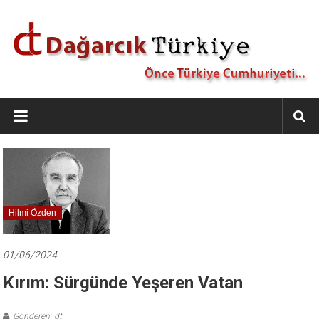
İçeriğe
geç
Dağarcık
Türkiye
Önce
Türkiye
Cumhuriyeti…
Hilmi Özden
01/06/2024
Kırım: Sürgünde Yeşeren Vatan
Gönderen: dt