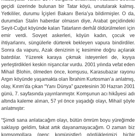
geçidi üzerinde bu­lunan bir Tatar köyü, unutularak kalmış.
Yetkililer, durumu İçişleri Bakanı Beria’ya bildirmişler. O da,
durumdan Stalin haberdar ol­masın diye, Arabat geçidindeki
Seyit-Cuğut köyünde kalan Tatarların derhâl öldürülmeleri için
emir verdi. Sovyet askerleri, köyün kadın, çocuk ve
ihtiyarlarını, süngülerle dürterek bekleyen vapura bindirdiler.
Sonra da vapuru, Azak denizinin iç kesimine doğru açılarak
ba­tırdılar. Yüzerek karaya çıkmak isteyenleri de, kıyıya
yerleştirdikleri keskin nişancılar vurdu. 2001 yılında vefat eden
Mihail Blohin, öl­meden önce, komşusu, Karasubazar rayonu
Argın köyünde yaşa­makta olan İbrahim Kurtosman’a anlatmış,
olay, Kırım’da çıkan “Yanı Dünya” gazetesinin 30 Hazran 2001
günü, 7. sayfasında ya­yınlanmıştır. Komşunun acı hikâyesi adı
altında kaleme alınan, 57 yıl önce yaşadığı olayı, Mihail şöyle
anlatmıştır:
“Şimdi sana anlatacağım olayı, bütün ömrüm boyu yüreğimde
saklayıp geldim, fakat artık dayanamayacağım. O zaman biz
komsomollara (genç komünistler) gördüklerimizi hiçbir