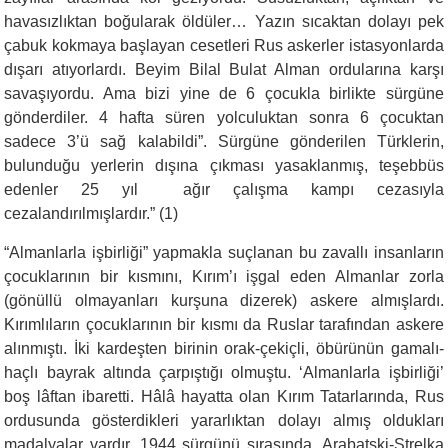
havasızlıktan boğularak öldü­ler… Yazın sıcaktan dolayı pek
çabuk kokmaya başla­yan cesetleri Rus askerler istasyonlarda
dışarı atıyor­lardı. Beyim Bilal Bulat Alman ordularına karşı
sava­şıyordu. Ama bizi yine de 6 çocukla birlikte sürgüne
gönderdiler. 4 hafta süren yolculuktan sonra 6 çocuk­tan
sadece 3’ü sağ kalabildi”. Sürgüne gönderilen Türklerin,
bulunduğu yerle­rin dışına çıkması yasaklanmış, teşebbüs
edenler 25 yıl ağır çalışma kampı cezasıyla
cezalandırılmışlardır.” (1)
“
Almanlarla işbirliği” yapmakla suç­lanan bu zavallı insanların
çocuklarının bir kısmını, Kırım’ı işgal eden Almanlar zorla
(gönüllü olmayanları kurşuna dizerek) askere almışlardı.
Kırımlıların çocuklarının bir kısmı da Ruslar ta­rafından askere
alınmıştı. İki kardeşten birinin orak-çekiçli, öbü­rünün gamalı-
haçlı bayrak altında çarpıştığı olmuştu. ‘Almanlarla işbirliği’
boş lâftan ibaretti. Hâlâ hayatta olan Kırım Tatarlarında, Rus
ordusunda gösterdikleri yararlıktan dolayı almış oldukları
madalyalar vardır. 1944 sürgünü sırasında, Arabatski-Strelka