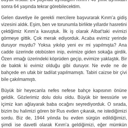
sonra 64 yaşında tek­rar görebilecektim.
Gelen davetiye ile gerekli mercilere başvurarak Kırım’a gidiş
vi­zesini aldık. Eşim, ben ve torunumla birlikte yıllardır hasretini
çekti­ğimiz Kırım’a kavuştuk. İlk iş olarak Albat’taki evimizi
görmeye git­tik. Çok merak ediyorduk. Acaba evimiz yerinde
duruyor muydu? Yoksa yıkılıp yeni ev mi yapılmışta? Ana
cadde üzerinde otobüsten inip, evimize giden sokağa girdik.
Özen ırmağı üzerindeki köprü­den geçip, evimize yaklaştık. Bir
de baktık ki evimiz olduğu gibi du­ruyor. Ne evde ne de
bahçede en ufak bir tadilat yapılmamıştı. Ta­biri caizse bir çivi
bile çakılmamıştı.
Büyük bir heyecanla nefes nefese bahçe kapısının önüne
geldik. Gözlerimiz dolu dolu oldu. Büyük bir teessürle ve
içimiz kan ağla­yarak baba ocağını seyrediyorduk. O sırada,
bizim bu halimizi gö­ren bir Rus evden çıkarak, ne istediğimizi
sordu. Biz de, 1944 yılında bu evden sürgün edildiğimizi,
şimdi ise davetli olarak Kırım’a geldi­ğimizi, eğer mümkün