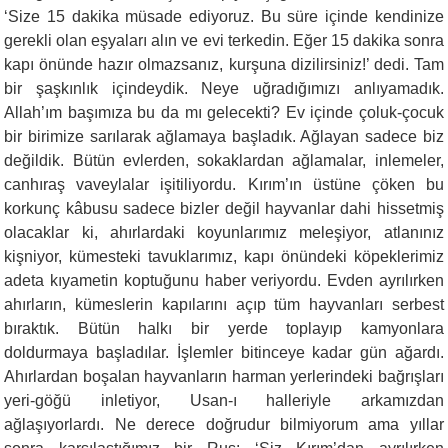
‘Size 15 dakika müsade ediyoruz. Bu süre içinde kendinize
gerekli olan eşyaları alın ve evi terkedin. Eğer 15 dakika sonra
kapı önünde hazır olmazsanız, kurşuna dizilirsiniz!’ dedi. Tam
bir şaşkınlık içindeydik. Neye uğradığımızı anlıyamadık.
Allah’ım başımıza bu da mı gelecekti? Ev içinde çoluk-çocuk
bir birimize sarılarak ağlamaya başladık. Ağlayan sadece biz
değildik. Bütün evlerden, sokaklardan ağlamalar, inlemeler,
canhıraş vaveylalar işitiliyordu. Kırım’ın üstüne çöken bu
korkunç kâbusu sadece bizler değil hayvanlar dahi hissetmiş
olacaklar ki, ahırlardaki koyunlarımız meleşiyor, atlanınız
kişniyor, kümesteki tavuklarımız, kapı önündeki köpeklerimiz
adeta kıyametin koptuğunu haber veriyordu. Evden ayrılırken
ahırların, kümeslerin kapılarını açıp tüm hayvanları serbest
bıraktık. Bütün halkı bir yerde toplayıp kamyonlara
doldurmaya başladılar. İşlemler bitinceye kadar gün ağardı.
Ahırlardan boşalan hayvanların harman yerlerindeki bağrışları
yeri-göğü inletiyor, Usan-ı halleriyle arkamızdan
ağlaşıyorlardı. Ne derece doğrudur bilmiyorum ama yıllar