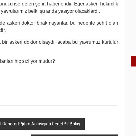
onucu ise gelen şehit haberleridir. Eğer askeri hekimlik
 yavrularımız belki şu anda yaşıyor olacaklardı.
de askeri doktor bırakmayanlar, bu nedenle şehit olan
ir.
 bir askeri doktor olsaydı, acaba bu yavrumuz kurtulur
anları hiç sızlıyor mudur?
t Dönemi Eğitim Anlayışına Genel Bir Bakış