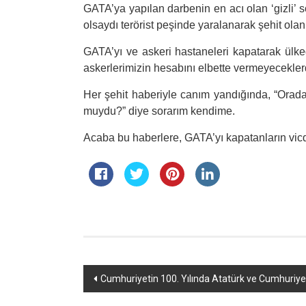
GATA’ya yapılan darbenin en acı olan ‘gizli’ s
olsaydı terörist peşinde yaralanarak şehit olan
GATA’yı ve askeri hastaneleri kapatarak ülke
askerlerimizin hesabını elbette vermeyeceklerd
Her şehit haberiyle canım yandığında, “Orada
muydu?” diye sorarım kendime.
Acaba bu haberlere, GATA’yı kapatanların vicd
Yazı
Cumhuriyetin 100. Yılında Atatürk ve Cumhuriye
dolaşımı