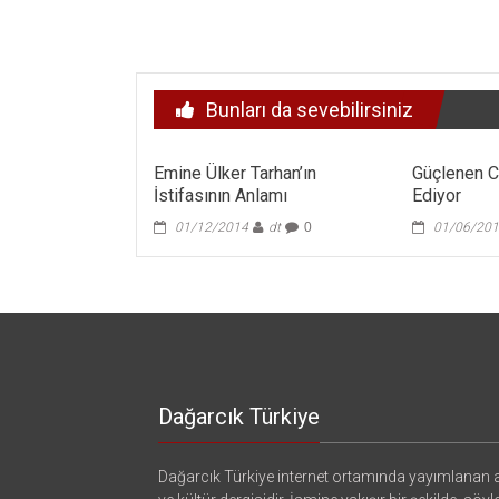
Bunları da sevebilirsiniz
Emine Ülker Tarhan’ın
Güçlenen C
İstifasının Anlamı
Ediyor
01/12/2014
dt
0
01/06/20
Dağarcık Türkiye
Dağarcık Türkiye internet ortamında yayımlanan a