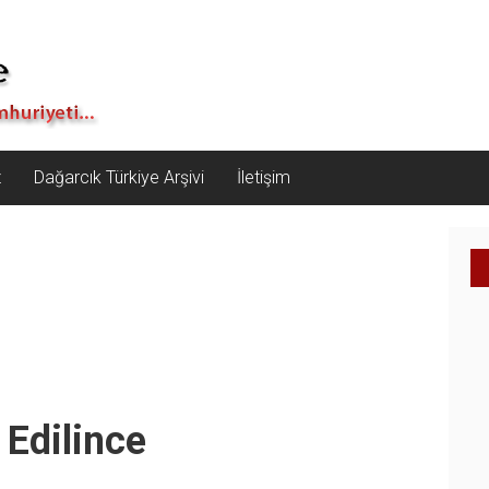
z
Dağarcık Türkiye Arşivi
İletişim
 Edilince