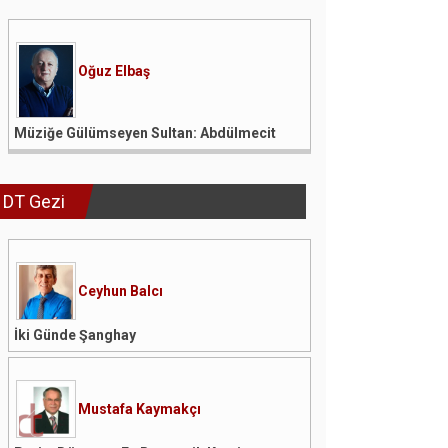
Oğuz Elbaş
Müziğe Gülümseyen Sultan: Abdülmecit
DT Gezi
Ceyhun Balcı
İki Günde Şanghay
Mustafa Kaymakçı