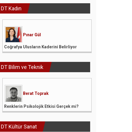
DT Kadın
Pınar Gül
Coğrafya Ulusların Kaderini Belirliyor
DT Bilim ve Teknik
Berat Toprak
Renklerin Psikolojik Etkisi Gerçek mi?
DT Kültür Sanat