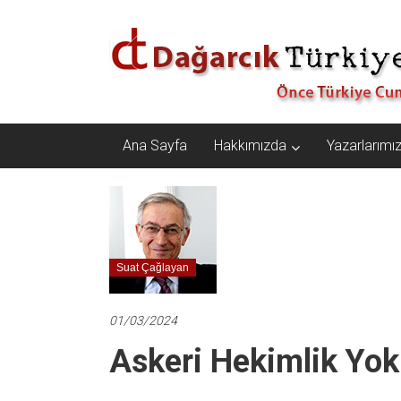
İçeriğe
Dağarcık
geç
Türkiye
Önce
Türkiye
Cumhuriyeti…
Ana Sayfa
Hakkımızda
Yazarlarımı
Suat Çağlayan
01/03/2024
Askeri Hekimlik Yok