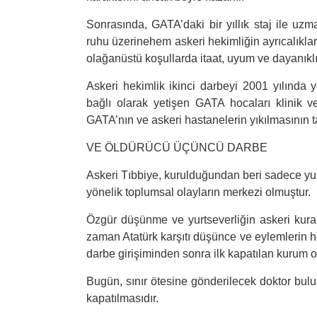
Sonrasında, GATA’daki bir yıllık staj ile uzm
ruhu üzerinehem askeri hekimliğin ayrıcalıkları 
olağanüstü koşullarda itaat, uyum ve dayanıklılık
Askeri hekimlik ikinci darbeyi 2001 yılında ye
bağlı olarak yetişen GATA hocaları klinik ve 
GATA’nın ve askeri hastanelerin yıkılmasının ta
VE ÖLDÜRÜCÜ ÜÇÜNCÜ DARBE
Askeri Tıbbiye, kurulduğundan beri sadece yu
yönelik toplumsal olayların merkezi olmuştur.
Özgür düşünme ve yurtseverliğin askeri kural
zaman Atatürk karşıtı düşünce ve eylemlerin he
darbe girişiminden sonra ilk kapatılan kurum o
Bugün, sınır ötesine gönderilecek doktor bu
kapatılmasıdır.