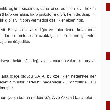
anlık eğitimi sırasında, daha önce edinilen sivil hekim
(Harp cerrahisi, harp psikolojisi gibi), hem de; disiplin,
 gibi sivil tıbbın vermediği özellikler eklenir(di).
di. Bir yasa ile askerliğin ve tıbbın temel kurallarına
idari sorumluluktan uzaklaştırıldı. Yerlerine gelenler
şlarını döşediler.
rtsever hekimliğin değil aynı zamanda vatanı korumaya
larla iç içe olduğu GATA, bu özellikleri nedeniyle her
defi olmuştur. Zaten bu nedenledir ki, ‘kontrollü’ FETÖ
lmuştur.
lunamıyorsa bunun nedeni GATA ve Askeri Hastanelerin