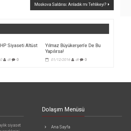
Moskova Saldırısı: Anladık mı Tehlikeyi?
HP Siyaseti Altüst
Yılmaz Büyükerşen’e De Bu
Yapılırsa!
10
dt
0
01/12/2016
dt
0
Dolaşım Menüsü
ylık siyaset
Ana Sayfa