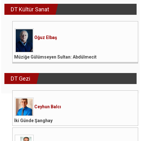
DT Kültür Sanat
Oğuz Elbaş
Müziğe Gülümseyen Sultan: Abdülmecit
DT Gezi
Ceyhun Balcı
İki Günde Şanghay