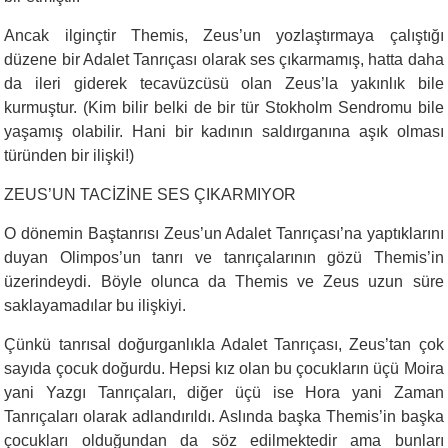
Ancak ilginçtir Themis, Zeus’un yozlaştırmaya çalıştığı
düzene bir Adalet Tanrıçası olarak ses çıkarmamış, hatta daha
da ileri giderek tecavüzcüsü olan Zeus’la yakınlık bile
kurmuştur. (Kim bilir belki de bir tür Stokholm Sendromu bile
yaşamış olabilir. Hani bir kadının saldırganına aşık olması
türünden bir ilişki!)
ZEUS’UN TACİZİNE SES ÇIKARMIYOR
O dönemin Baştanrısı Zeus’un Adalet Tanrıçası’na yaptıklarını
duyan Olimpos’un tanrı ve tanrıçalarının gözü Themis’in
üzerindeydi. Böyle olunca da Themis ve Zeus uzun süre
saklayamadılar bu ilişkiyi.
Çünkü tanrısal doğurganlıkla Adalet Tanrıçası, Zeus’tan çok
sayıda çocuk doğurdu. Hepsi kız olan bu çocukların üçü Moira
yani Yazgı Tanrıçaları, diğer üçü ise Hora yani Zaman
Tanrıçaları olarak adlandırıldı. Aslında başka Themis’in başka
çocukları olduğundan da söz edilmektedir ama bunları