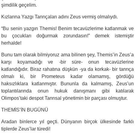
şimdilik geçelim.
Kızlarına Yazgı Tanrıçaları adını Zeus vermiş olmalıydı.
“
Bu senin yazgın Themis! Benim tecavüzlerime katlanmak ve
bu çocukları doğurmak zorundasın!” demek istemiştir
herhalde!
Bunu tam olarak bilmiyoruz ama bilinen şey, Themis’in Zeus’a
karşı koyamadığı ve -bir süre- onun tecavüzlerine
katlandığıdır. Biraz rahatına düşkün -ya da korkak- bir tanrıça
olmalı ki, bir Prometeus kadar olamamış, gördüğü
haksızlıklara katlanmıştır. Bununla da kalmamış, Zeus’un
toplantılarında onun hukuk danışmanı gibi katılarak
Olimpos’taki despot Tanrısal yönetimin bir parçası olmuştur.
THEMİS’İN BUGÜNÜ
Aradan binlerce yıl geçti. Dünyanın birçok ülkesinde farklı
tiplerde Zeus’lar türedi!