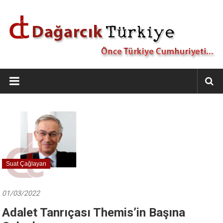
İçeriğe
geç
Dağarcık
Türkiye
Önce
Türkiye
Cumhuriyeti…
Suat Çağlayan
01/03/2022
Adalet Tanrıçası Themis’in Başına