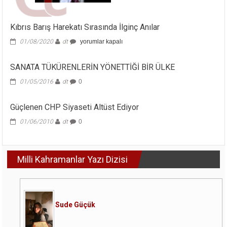
Kıbrıs Barış Harekatı Sırasında İlginç Anılar
Kıbrıs
01/08/2020
dt
yorumlar kapalı
Barış Harekatı
Sırasında
SANATA TÜKÜRENLERİN YÖNETTİĞİ BİR ÜLKE
İlginç
Anılar
01/05/2016
dt
0
için
Güçlenen CHP Siyaseti Altüst Ediyor
01/06/2010
dt
0
Milli Kahramanlar Yazı Dizisi
Sude Güçük