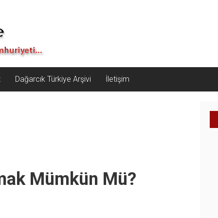
z
Dağarcık Türkiye Arşivi
İletişim
ınmak Mümkün Mü?