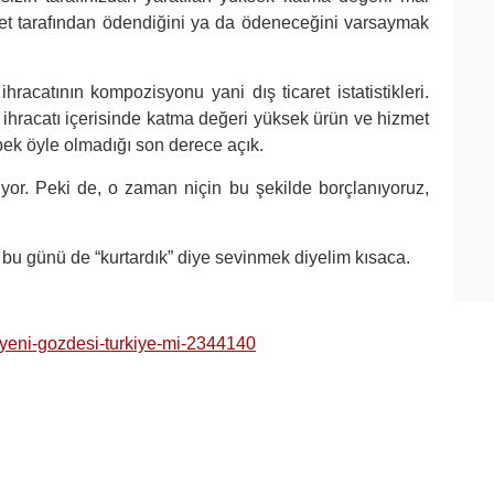
vlet tarafından ödendiğini ya da ödeneceğini varsaymak
racatının kompozisyonu yani dış ticaret istatistikleri.
ihracatı içerisinde katma değeri yüksek ürün ve hizmet
pek öyle olmadığı son derece açık.
yor. Peki de, o zaman niçin bu şekilde borçlanıyoruz,
bu günü de “kurtardık” diye sevinmek diyelim kısaca.
-yeni-gozdesi-turkiye-mi-2344140