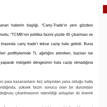
anan haberin başlığı, “
Carry-Trade’in yeni gözdesi
ordu, “
TCMB’nin politika faizini yüzde 40 çıkarması ve
lirasında carry trade’i tekrar cazip hale getirdi. Buna
i portföylerinde TL ağırlığını artırırken, bazıları ise
aparak risk/getiri dengesinin hala cazip olmadığına
den para kazananların faiz artışından yana olduğu hatta
ındığında, yüksek faizin sonucu olan bir durumdan
ğrusu çıkarılmasının istenildiği anlaşılan iki önemli