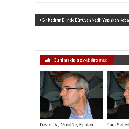
Yazı
Bir Kadının Dilinde Büyüyen Nadir Yapışkan Kaba
dolaşımı
Bunları da sevebilirsiniz
Davos’da, Münih’te, Epstein
Para Satıc