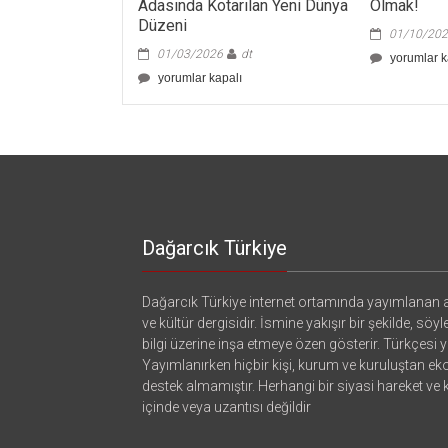
Adasında Kotarılan Yeni Dünya
Olmak!
Düzeni
01/10/20
01/03/2026
dt
Para
yorumlar k
Satıcılarını
Davos’da,
yorumlar kapalı
Mecburcus
Münih’te,
Olmak!
Epstein
için
Adasında
Kotarılan
Yeni
Dünya
Düzeni
için
Dağarcık Türkiye
Dağarcık Türkiye internet ortamında yayımlanan a
ve kültür dergisidir. İsmine yakışır bir şekilde, söyl
bilgi üzerine inşa etmeye özen gösterir. Türkçesi ya
Yayımlanırken hiçbir kişi, kurum ve kuruluştan e
destek almamıştır. Herhangi bir siyasi hareket ve
içinde veya uzantısı değildir