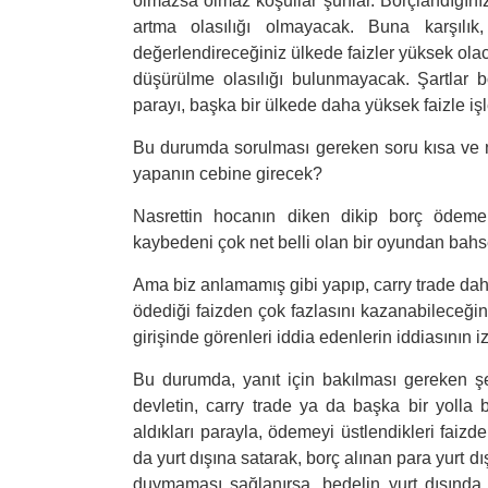
olmazsa olmaz koşullar şunlar. Borçlandığınız
artma olasılığı olmayacak. Buna karşılık
değerlendireceğiniz ülkede faizler yüksek olac
düşürülme olasılığı bulunmayacak. Şartlar b
parayı, başka bir ülkede daha yüksek faizle iş
Bu durumda sorulması gereken soru kısa ve n
yapanın cebine girecek?
Nasrettin hocanın diken dikip borç ödem
kaybedeni çok net belli olan bir oyundan bahs
Ama biz anlamamış gibi yapıp, carry trade dahi
ödediği faizden çok fazlasını kazanabileceğin
girişinde görenleri iddia edenlerin iddiasının i
Bu durumda, yanıt için bakılması gereken ş
devletin, carry trade ya da başka bir yolla b
aldıkları parayla, ödemeyi üstlendikleri fai
da yurt dışına satarak, borç alınan para yurt d
duymaması sağlanırsa, bedelin yurt dışında 