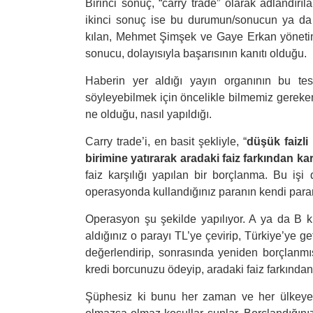
Birinci sonuç, “carry trade” olarak adlandırı
ikinci sonuç ise bu durumun/sonucun ya da “i
kılan, Mehmet Şimşek ve Gaye Erkan yönetimi
sonucu, dolayısıyla başarısının kanıtı olduğu.
Haberin yer aldığı yayın organının bu tes
söyleyebilmek için öncelikle bilmemiz gereken
ne olduğu, nasıl yapıldığı.
Carry trade’i, en basit şekliyle, “
düşük faizli
birimine yatırarak aradaki faiz farkından k
faiz karşılığı yapılan bir borçlanma. Bu işi 
operasyonda kullandığınız paranın kendi para
Operasyon şu şekilde yapılıyor. A ya da B kiş
aldığınız o parayı TL’ye çevirip, Türkiye’ye get
değerlendirip, sonrasında yeniden borçlanmış
kredi borcunuzu ödeyip, aradaki faiz farkından
Şüphesiz ki bunu her zaman ve her ülkeye