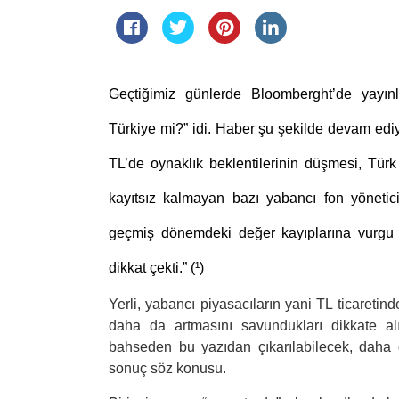
Geçtiğimiz günlerde Bloomberght’de yayınl
Türkiye mi?
” idi. Haber şu şekilde devam ediy
TL’de oynaklık beklentilerinin düşmesi, Türk 
kayıtsız kalmayan bazı yabancı fon yöneticiler
geçmiş dönemdeki değer kayıplarına vurgu y
dikkat çekti.” (¹)
Yerli, yabancı piyasacıların yani TL ticaretin
daha da artmasını savundukları dikkate al
bahseden bu yazıdan çıkarılabilecek, daha do
sonuç söz konusu.