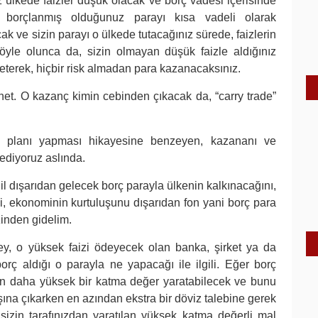
 ülkede faizler düşük olacak ve borç vadesi içerisinde
, borçlanmış olduğunuz parayı kısa vadeli olarak
ak ve sizin parayı o ülkede tutacağınız sürede, faizlerin
öyle olunca da, sizin olmayan düşük faizle aldığınız
leterek, hiçbir risk almadan para kazanacaksınız.
et. O kazanç kimin cebinden çıkacak da, “carry trade”
e planı yapması hikayesine benzeyen, kazananı ve
ediyoruz aslında.
l dışarıdan gelecek borç parayla ülkenin kalkınacağını,
i, ekonominin kurtuluşunu dışarıdan fon yani borç para
zinden gidelim.
ey, o yüksek faizi ödeyecek olan banka, şirket ya da
orç aldığı o parayla ne yapacağı ile ilgili. Eğer borç
zden daha yüksek bir katma değer yaratabilecek ve bunu
ışına çıkarken en azından ekstra bir döviz talebine gerek
sizin tarafınızdan yaratılan yüksek katma değerli mal