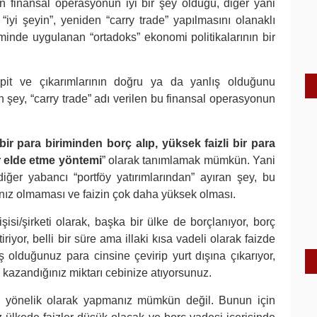
lan finansal operasyonun iyi bir şey olduğu, diğer yani
yi şeyin”, yeniden “carry trade” yapılmasını olanaklı
nde uygulanan “ortadoks” ekonomi politikalarının bir
pit ve çıkarımlarının doğru ya da yanlış olduğunu
 şey, “carry trade” adı verilen bu finansal operasyonun
 bir para biriminden borç alıp, yüksek faizli bir para
ar elde etme yöntemi
” olarak tanımlamak mümkün. Yani
diğer yabancı “portföy yatırımlarından” ayıran şey, bu
nız olmaması ve faizin çok daha yüksek olması.
isi/şirketi olarak, başka bir ülke de borçlanıyor, borç
iriyor, belli bir süre ama illaki kısa vadeli olarak faizde
 olduğunuz para cinsine çevirip yurt dışına çıkarıyor,
 kazandığınız miktarı cebinize atıyorsunuz.
 yönelik olarak yapmanız mümkün değil. Bunun için