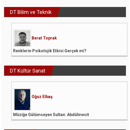
DT Bilim ve Teknik
Berat Toprak
Renklerin Psikolojik Etkisi Gerçek mi?
DT Kültür Sanat
Oğuz Elbaş
Müziğe Gülümseyen Sultan: Abdülmecit