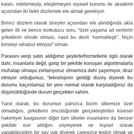
kalan, irdelemeyip, eleştirmeyen siyaset kurumu ile akademi
açısından iki farklı düzlemde ele almak gerekiyor.
Birinci düzlem olarak bireyler açısından ele alındığında akla
gelen ilk ve bence korkutucu soru, “özel yaşama ait verilerin
şirketlerin elinde olması, nasıl bu denli “normalleşti”. Niçin
kimseyi rahatsız etmiyor” olmalı.
Parasını verip satın aldığımız şeylerle/hizmetlerle ilgili olarak
dahi, insanlarla değil, garip bir şekilde konuşan algoritmalarla
muhatap olmaya zorlanıyoruz olmamıza dahi şaşırmıyor, itiraz
etmiyor olduğumuz, “teknolojinin geldiği düzey diyerek bu
durumu kaçınılamaz bir yeni normal olarak karşıladığımız da
düşünüldüğünde durum gerçekten vahim.
Yanıt olarak, bu durumun yalnızca bizim ülkemize özel
olmadığını, şirketlerin öncülüğünde gerçekleştirilen küresel
hakimiyet kavgasının diğer tüm ülkeler insanlarını da benzer
şekilde esir aldığını söyleyerek ve kişisel olarak
yapabileceğim bir şey yok diyerek çaresizce teslim olmak ve