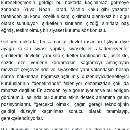
küreselleşmenin geldiği bu noktada kaçınılmaz görmeye
zorlanan -Yuval Noah Harari, Michio Kaku gibi yazarlar
tarafından bu konu, özelikle karşı çıkılması olanaksız bir olgu
olarak sunuluyor-, şirketlerin sınırlarını çizdiği sınırlara baş
eğmiş, teslim olmuş bir siyaset kurumu söz konusu.
Gelinen noktada, bir zamanlar devlet insanları fişliyor diye
ayağa kalkan siyasi yapılar, siyasetçiler, akademisyenler
şimdilerde devletin yanı sıra şirketler tarafından da, üstelikte,
sözde özel verilerin korunmasını sağlamayı amaçlayan
mevzuat çerçevesinde ve siyasetten yani vatandaşın hesap
sorma hakkından bağımsızlaştırılmış düzenleyici/denetleyici
kuruluşlarının “denetiminde” fişleniyor olmamızdan çok da
rahatsız değiller. En azından öyle görünüyorlar ve bu edilgen
görünümlü, aslında bu duruma etkin destek anlamına gelen
pozisyonlarını, “gerçekçi olmak”, çağın gereği teknolojinin
geldiği düzeyin kaçınılmaz sonucu olarak tanımlayıp,
gerekçelendiriyorlar.
Bu durumun, sıradan insanlar daha da doğrusu “büyük