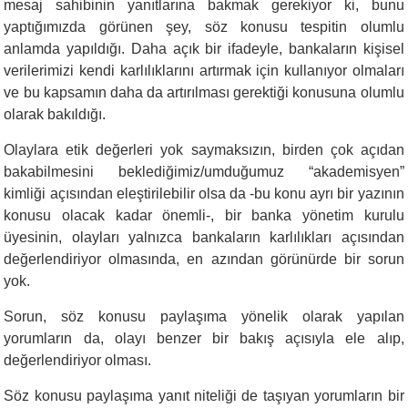
mesaj sahibinin yanıtlarına bakmak gerekiyor ki, bunu
yaptığımızda görünen şey, söz konusu tespitin olumlu
anlamda yapıldığı. Daha açık bir ifadeyle, bankaların kişisel
verilerimizi kendi karlılıklarını artırmak için kullanıyor olmaları
ve bu kapsamın daha da artırılması gerektiği konusuna olumlu
olarak bakıldığı.
Olaylara etik değerleri yok saymaksızın, birden çok açıdan
bakabilmesini beklediğimiz/umduğumuz “akademisyen”
kimliği açısından eleştirilebilir olsa da -bu konu ayrı bir yazının
konusu olacak kadar önemli-, bir banka yönetim kurulu
üyesinin, olayları yalnızca bankaların karlılıkları açısından
değerlendiriyor olmasında, en azından görünürde bir sorun
yok.
Sorun, söz konusu paylaşıma yönelik olarak yapılan
yorumların da, olayı benzer bir bakış açısıyla ele alıp,
değerlendiriyor olması.
Söz konusu paylaşıma yanıt niteliği de taşıyan yorumların bir