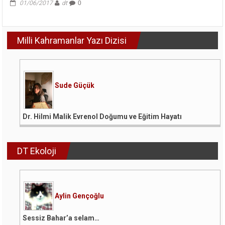
01/06/2017
dt
0
için
Milli Kahramanlar Yazı Dizisi
Sude Güçük
Dr. Hilmi Malik Evrenol Doğumu ve Eğitim Hayatı
DT Ekoloji
Aylin Gençoğlu
Sessiz Bahar’a selam…