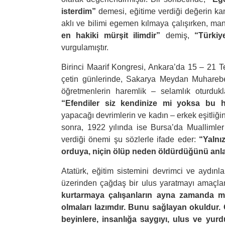
isterdim”
demesi, eğitime verdiği değerin kan
aklı ve bilimi egemen kılmaya çalışırken, mane
en hakiki mürşit ilimdir”
demiş,
“Türkiy
vurgulamıştır.
Birinci Maarif Kongresi, Ankara’da 15 – 21 T
çetin günlerinde, Sakarya Meydan Muharebe
öğretmenlerin haremlik – selamlık oturduk
“Efendiler siz kendinize mi yoksa bu 
yapacağı devrimlerin ve kadın – erkek eşitliği
sonra, 1922 yılında ise Bursa’da Muallimler
verdiği önemi şu sözlerle ifade eder:
“Yalnı
orduya, niçin ölüp neden öldürdüğünü anlata
Atatürk, eğitim sistemini devrimci ve aydınla
üzerinden çağdaş bir ulus yaratmayı amaçlam
kurtarmaya çalışanların ayna zamanda me
olmaları lazımdır. Bunu sağlayan okuldur.
beyinlere, insanlığa saygıyı, ulus ve yurd