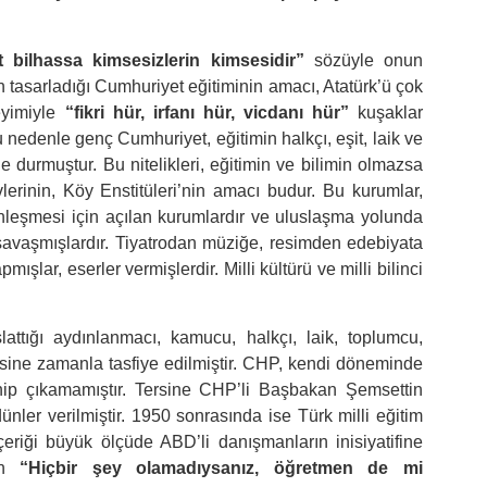
 bilhassa kimsesizlerin kimsesidir”
sözüyle onun
 tasarladığı Cumhuriyet eğitiminin amacı, Atatürk’ü çok
deyimiyle
“fikri hür, irfanı hür, vicdanı hür”
kuşaklar
Bu nedenle genç Cumhuriyet, eğitimin halkçı, eşit, laik ve
 durmuştur. Bu nitelikleri, eğitimin ve bilimin olmazsa
vlerinin, Köy Enstitüleri’nin amacı budur. Bu kurumlar,
nleşmesi için açılan kurumlardır ve uluslaşma yolunda
e savaşmışlardır. Tiyatrodan müziğe, resimden edebiyata
ışlar, eserler vermişlerdir. Milli kültürü ve milli bilinci
ttığı aydınlanmacı, kamucu, halkçı, laik, toplumcu,
ersine zamanla tasfiye edilmiştir. CHP, kendi döneminde
ahip çıkamamıştır. Tersine CHP’li Başbakan Şemsettin
ler verilmiştir. 1950 sonrasında ise Türk milli eğitim
çeriği büyük ölçüde ABD’li danışmanların inisiyatifine
’in
“Hiçbir şey olamadıysanız, öğretmen de mi