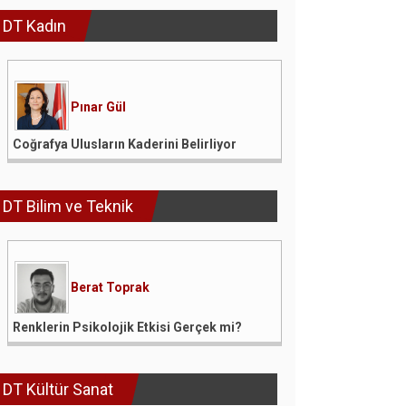
DT Kadın
Pınar Gül
Coğrafya Ulusların Kaderini Belirliyor
DT Bilim ve Teknik
Berat Toprak
Renklerin Psikolojik Etkisi Gerçek mi?
DT Kültür Sanat