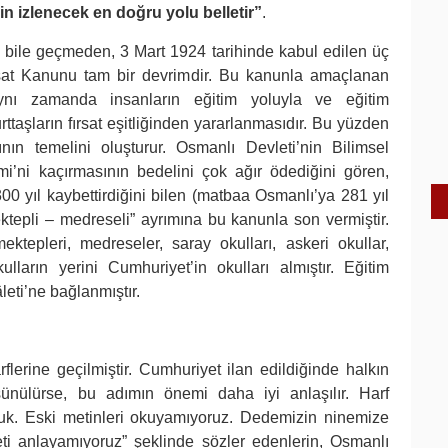
n izlenecek en doğru yolu belletir”
.
l bile geçmeden, 3 Mart 1924 tarihinde kabul edilen üç
isat Kanunu tam bir devrimdir. Bu kanunla amaçlanan
 aynı zamanda insanların eğitim yoluyla ve eğitim
rttaşların fırsat eşitliğinden yararlanmasıdır. Bu yüzden
rının temelini oluşturur. Osmanlı Devleti’nin Bilimsel
i’ni kaçırmasının bedelini çok ağır ödediğini gören,
0 yıl kaybettirdiğini bilen (matbaa Osmanlı’ya 281 yıl
ktepli – medreseli” ayrımına bu kanunla son vermiştir.
ktepleri, medreseler, saray okulları, askeri okullar,
ulların yerini Cumhuriyet’in okulları almıştır. Eğitim
âleti’ne bağlanmıştır.
flerine geçilmiştir. Cumhuriyet ilan edildiğinde halkın
nülürse, bu adımın önemi daha iyi anlaşılır. Harf
ptuk. Eski metinleri okuyamıyoruz. Dedemizin ninemize
eti anlayamıyoruz” şeklinde sözler edenlerin, Osmanlı