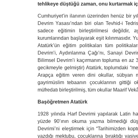
tehlikeye düştüğü zaman, onu kurtarmak içi
Cumhuriyet’in ilanının üzerinden henüz bir yı
Devrim Yasası’ndan biri olan Tevhid-i Tedr
sadece eğitimin birleştirilmesi değildir,
kurumlarından başlayarak eşit kılınmasıdır. Yu
Atatürk’ün eğitim politikaları tüm politikala
Devrim’i, Aydınlanma Çağı’nı, Sanayi Devrim
Bilimsel Devrim’i kaçırmanın topluma en az 30
gecikmeyle gelmiştir) Atatürk, toplumdaki “me
Arapça eğitim veren dini okullar, sübyan me
gayrimüslim tebaanın çocuklarının gittiği ok
müfredatı birleştirilmiş, tüm okullar Maarif Vek
Başöğretmen Atatürk
1928 yılında Harf Devrimi yapılarak Latin har
yüzde 90’ının okuma yazma bilmediği düşü
Devrimi’ni eleştirmek için “Tarihimizden ko
yazdığı mektubu, çocuklarına bıraktığı vasiy