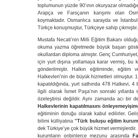
toplumunun yüzde 90’ının okuryazar olmadığın
Arapça ve Farsçanın karışımı olan Osman
koymaktadır. Osmanlıca sarayda ve İstanbul
Türkçe konuşmuştur, Türkçeye sahip çıkmıştır.
Mustafa Necati’nin Milli Eğitim Bakanı olduğ
okuma yazma öğretmede büyük başarı gösterm
okullardan diploma almıştır. Genç Cumhuriyet, 
için yurt dışına yollamaya karar vermiş, bu
gönderilmiştir. Halkın eğitiminde, eğiti
Halkevleri’nin de büyük hizmetleri olmuştur. 1
kapatıldığında, yurt sathında 478 Halkevi, 4 
ilgili olarak İsmet Paşa’nın sonraki yıllarda 
özeleştirisi değildir. Aynı zamanda acı bir de
Halkevlerinin kapatılmasını önleyemeyişim
eğitiminin doruğu olarak kabul edilirler. Ge
bilimi külliyatına
“Türk buluşu eğitim kurum
dek Türkiye’ye çok büyük hizmet vermişlerdir.
kurumların onbinlerce mezunu arasında
Fa