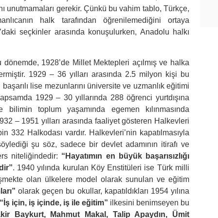
ı unutmamaları gerekir. Çünkü bu vahim tablo, Türkçe,
lıcanın halk tarafından öğrenilemediğini ortaya
’daki seçkinler arasında konuşulurken, Anadolu halkı
u dönemde, 1928’de Millet Mektepleri açılmış ve halka
iştir. 1929 – 36 yılları arasında 2.5 milyon kişi bu
başarılı lise mezunlarını üniversite ve uzmanlık eğitimi
 kapsamda 1929 – 30 yıllarında 288 öğrenci yurtdışına
m ve bilimin toplum yaşamında egemen kılınmasında
932 – 1951 yılları arasında faaliyet gösteren Halkevleri
bin 332 Halkodası vardır. Halkevleri’nin kapatılmasıyla
söylediği şu söz, sadece bir devlet adamının itirafı ve
rs niteliğindedir:
“Hayatımın en büyük başarısızlığı
dir”
. 1940 yılında kurulan Köy Enstitüleri ise Türk milli
lişmekte olan ülkelere model olarak sunulan ve eğitim
ları”
olarak geçen bu okullar, kapatıldıkları 1954 yılına
“İş için, iş içinde, iş ile eğitim”
ilkesini benimseyen bu
kir Baykurt, Mahmut Makal, Talip Apaydın, Ümit