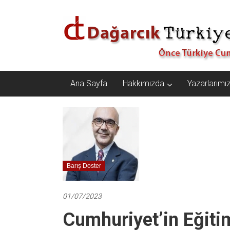
İçeriğe
Dağarcık
geç
Türkiye
Önce
Türkiye
Cumhuriyeti…
Ana Sayfa
Hakkımızda
Yazarlarımı
Barış Doster
01/07/2023
Cumhuriyet’in Eğiti