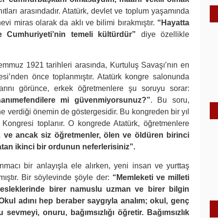
ıtları arasındadır. Atatürk, devlet ve toplum yaşamında
vi miras olarak da aklı ve bilimi bırakmıştır.
“Hayatta
e Cumhuriyeti’nin temeli kültürdür”
diye özellikle
emmuz 1921 tarihleri arasında, Kurtuluş Savaşı’nın en
si’nden önce toplanmıştır. Atatürk kongre salonunda
larını görünce, erkek öğretmenlere şu soruyu sorar:
hanımefendilere mi güvenmiyorsunuz?”
. Bu soru,
ne verdiği önemin de göstergesidir. Bu kongreden bir yıl
 Kongresi toplanır. O kongrede Atatürk, öğretmenlere
z ve ancak siz öğretmenler, ölen ve öldüren birinci
n ikinci bir ordunun neferlerisiniz”.
nmacı bir anlayışla ele alırken, yeni insan ve yurttaş
ıştır. Bir söylevinde şöyle der:
“Memleketi ve milleti
sleklerinde birer namuslu uzman ve birer bilgin
 Okul adını hep beraber saygıyla analım; okul, genç
u sevmeyi, onuru, bağımsızlığı öğretir. Bağımsızlık