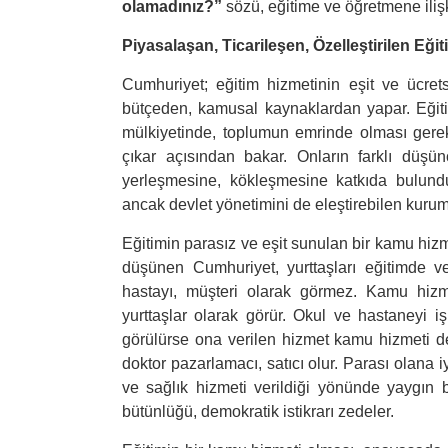
olamadınız?”
sözü, eğitime ve öğretmene ilişk
Piyasalaşan, Ticarileşen, Özelleştirilen Eğit
Cumhuriyet; eğitim hizmetinin eşit ve ücret
bütçeden, kamusal kaynaklardan yapar. Eğit
mülkiyetinde, toplumun emrinde olması gerek
çıkar açısından bakar. Onların farklı düşün
yerleşmesine, kökleşmesine katkıda bulunduk
ancak devlet yönetimini de eleştirebilen kuruml
Eğitimin parasız ve eşit sunulan bir kamu hizm
düşünen Cumhuriyet, yurttaşları eğitimde v
hastayı, müşteri olarak görmez. Kamu hizm
yurttaşlar olarak görür. Okul ve hastaneyi i
görülürse ona verilen hizmet kamu hizmeti de
doktor pazarlamacı, satıcı olur. Parası olana 
ve sağlık hizmeti verildiği yönünde yaygın bi
bütünlüğü, demokratik istikrarı zedeler.