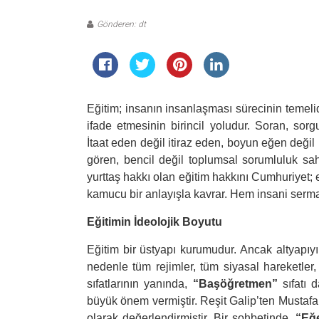
Gönderen: dt
Eğitim; insanın insanlaşması sürecinin temelid
ifade etmesinin birincil yoludur. Soran, sorgu
İtaat eden değil itiraz eden, boyun eğen değil
gören, bencil değil toplumsal sorumluluk sahi
yurttaş hakkı olan eğitim hakkını Cumhuriyet; eş
kamucu bir anlayışla kavrar. Hem insani ser
Eğitimin İdeolojik Boyutu
Eğitim bir üstyapı kurumudur. Ancak altyapıy
nedenle tüm rejimler, tüm siyasal hareketler
sıfatlarının yanında,
“Başöğretmen”
sıfatı 
büyük önem vermiştir. Reşit Galip’ten Mustafa 
olarak değerlendirmiştir. Bir sohbetinde,
“Eğ