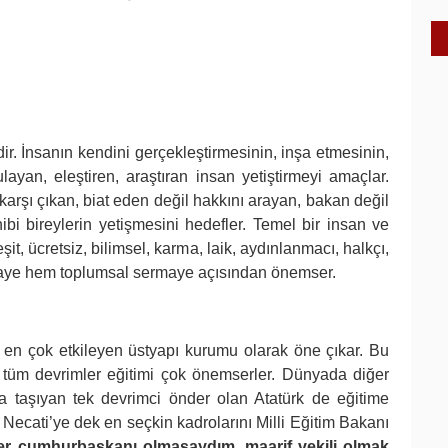
ir. İnsanın kendini gerçekleştirmesinin, inşa etmesinin,
layan, eleştiren, araştıran insan yetiştirmeyi amaçlar.
 karşı çıkan, biat eden değil hakkını arayan, bakan değil
bi bireylerin yetişmesini hedefler. Temel bir insan ve
it, ücretsiz, bilimsel, karma, laik, aydınlanmacı, halkçı,
maye hem toplumsal sermaye açısından önemser.
ı en çok etkileyen üstyapı kurumu olarak öne çıkar. Bu
, tüm devrimler eğitimi çok önemserler. Dünyada diğer
da taşıyan tek devrimci önder olan Atatürk de eğitime
Necati’ye dek en seçkin kadrolarını Milli Eğitim Bakanı
er cumhurbaşkanı olmasaydım, maarif vekili olmak