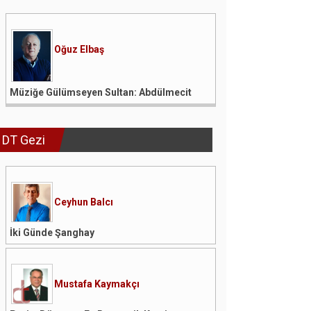
Oğuz Elbaş
Müziğe Gülümseyen Sultan: Abdülmecit
DT Gezi
Ceyhun Balcı
İki Günde Şanghay
Mustafa Kaymakçı