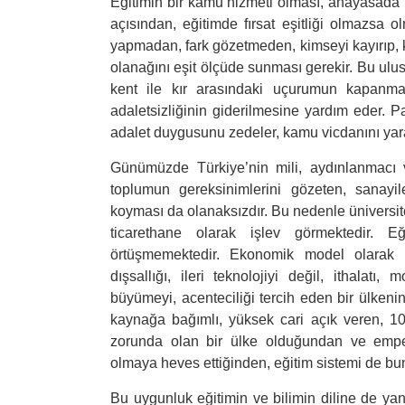
Eğitimin bir kamu hizmeti olması, anayasada i
açısından, eğitimde fırsat eşitliği olmazsa ol
yapmadan, fark gözetmeden, kimseyi kayırıp, ko
olanağını eşit ölçüde sunması gerekir. Bu ulus
kent ile kır arasındaki uçurumun kapanmasın
adaletsizliğinin giderilmesine yardım eder. Para
adalet duygusunu zedeler, kamu vicdanını yara
Günümüzde Türkiye’nin mili, aydınlanmacı ve
toplumun gereksinimlerini gözeten, sanayi
koyması da olanaksızdır. Bu nedenle üniversite
ticarethane olarak işlev görmektedir. Eği
örtüşmemektedir. Ekonomik model olarak üre
dışsallığı, ileri teknolojiyi değil, ithalatı,
büyümeyi, acenteciliği tercih eden bir ülkenin,
kaynağa bağımlı, yüksek cari açık veren, 100
zorunda olan bir ülke olduğundan ve emp
olmaya heves ettiğinden, eğitim sistemi de bun
Bu uygunluk eğitimin ve bilimin diline de yans