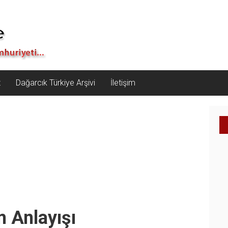
z
Dağarcık Türkiye Arşivi
İletişim
m Anlayışı