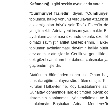
Kaftancıoğlu
gibi seçkin aydınlar da vardır.
“
Cumhuriyet fazilettir”
diyen,
“Cumhuriyet
toplumcu, halkçı yönünü vurgulayan Atatürk’ün
etkilemiş olan büyük şair Tevfik Fikret’in 
yetiştirmektir. Adeta yeni insanı yaratmaktır. 
aydınlanmacı olması üzerinde özenle, özellikle
olmazı saymıştır. Millet Mekteplerinin, Halke
toplumun aydınlanması, devrimin halkla bütü
dev adımlar atmışlardır. Gerilik ve gericilikl
dek güzel sanatların her dalında çalışmalar yapm
güçlendirmişlerdir.
Atatürk’ün ölümünden sonra ise O’nun başla
ulusalcı eğitim anlayışı sürdürülememiştir. T
kurulan Halkevleri’ne, Köy Enstitüleri’ne s
Günaltay döneminde laik eğitimden büyük ödün
sisteminin planlanması, yönlendirilmesi ve i
bırakılmıştır. Başbakan Adnan Menderes