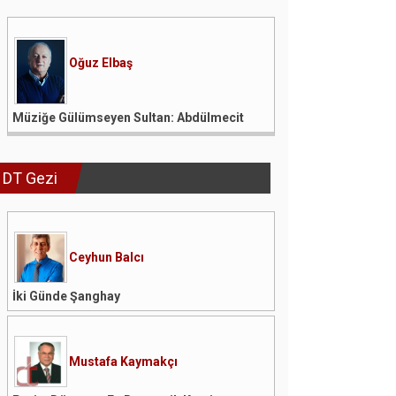
Oğuz Elbaş
Müziğe Gülümseyen Sultan: Abdülmecit
DT Gezi
Ceyhun Balcı
İki Günde Şanghay
Mustafa Kaymakçı