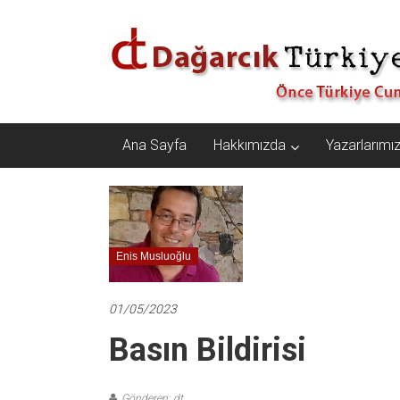
İçeriğe
Dağarcık
geç
Türkiye
Önce
Türkiye
Cumhuriyeti…
Ana Sayfa
Hakkımızda
Yazarlarımı
Enis Musluoğlu
01/05/2023
Basın Bildirisi
Gönderen: dt