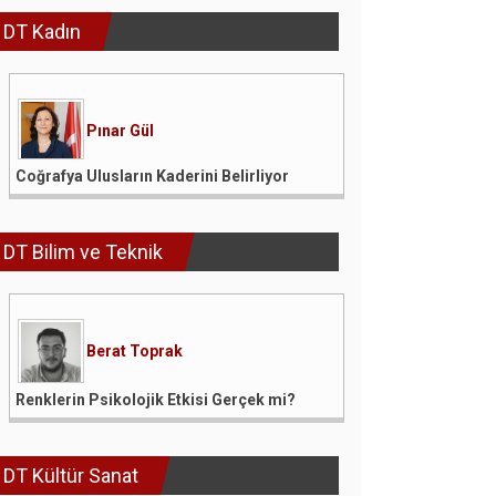
DT Kadın
Pınar Gül
Coğrafya Ulusların Kaderini Belirliyor
DT Bilim ve Teknik
Berat Toprak
Renklerin Psikolojik Etkisi Gerçek mi?
DT Kültür Sanat