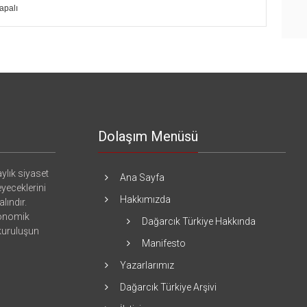
apalı
Dolaşım Menüsü
ylık siyaset
Ana Sayfa
eyeceklerini
Hakkımızda
lındır.
konomik
Dağarcık Türkiye Hakkında
 kuruluşun
Manifesto
Yazarlarımız
Dağarcık Türkiye Arşivi