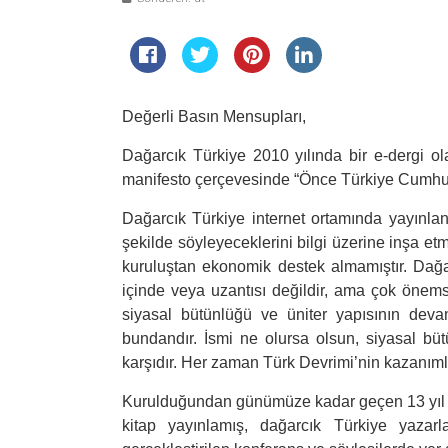
Değerli Basın Mensupları,
Dağarcık Türkiye 2010 yılında bir e-dergi o
manifesto çerçevesinde “Önce Türkiye Cumhuri
Dağarcık Türkiye internet ortamında yayınlanan
şekilde söyleyeceklerini bilgi üzerine inşa et
kuruluştan ekonomik destek almamıştır. Dağa
içinde veya uzantısı değildir, ama çok önemse
siyasal bütünlüğü ve üniter yapısının dev
bundandır. İsmi ne olursa olsun, siyasal bü
karşıdır. Her zaman Türk Devrimi’nin kazanım
Kurulduğundan günümüze kadar geçen 13 yıl iç
kitap yayınlamış, dağarcık Türkiye yazarl