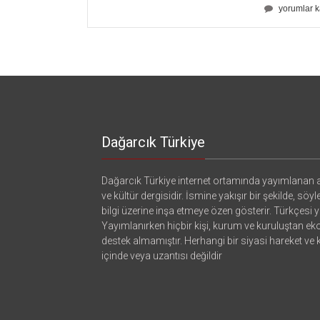
Analiz
yorumlar k
121
için
Dağarcık Türkiye
Dağarcık Türkiye internet ortamında yayımlanan a
ve kültür dergisidir. İsmine yakışır bir şekilde, söyl
bilgi üzerine inşa etmeye özen gösterir. Türkçesi ya
Yayımlanırken hiçbir kişi, kurum ve kuruluştan e
destek almamıştır. Herhangi bir siyasi hareket ve
içinde veya uzantısı değildir