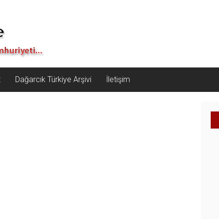
z
Dağarcık Türkiye Arşivi
İletişim