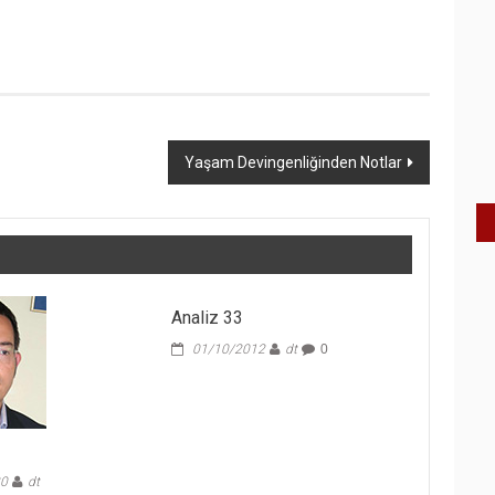
Yaşam Devingenliğinden Notlar
Analiz 33
01/10/2012
dt
0
20
dt