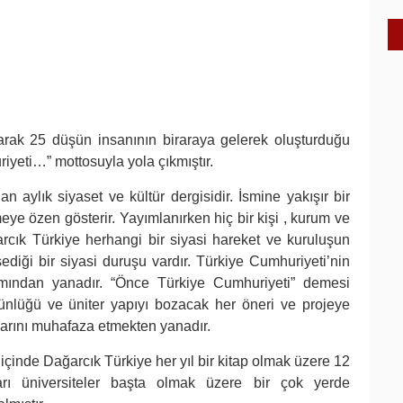
larak 25 düşün insanının biraraya gelerek oluşturduğu
yeti…” mottosuyla yola çıkmıştır.
 aylık siyaset ve kültür dergisidir. İsmine yakışır bir
meye özen gösterir. Yayımlanırken hiç bir kişi , kurum ve
rcık Türkiye herhangi bir siyasi hareket ve kuruluşun
diği bir siyasi duruşu vardır. Türkiye Cumhuriyeti’nin
amından yanadır. “Önce Türkiye Cumhuriyeti” demesi
tünlüğü ve üniter yapıyı bozacak her öneri ve projeye
larını muhafaza etmekten yanadır.
inde Dağarcık Türkiye her yıl bir kitap olmak üzere 12
arı üniversiteler başta olmak üzere bir çok yerde