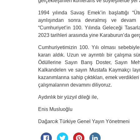
gerçekleştirilen konferans ve söyleşilerde yer a
1994 yılında Savaş Emek’in başlattığı “Üt
ayrılışından sonra devralmış ve devam e
“Cumhuriyet’in 100. Yılında Geleceği Tasar
2023 tarihleri arasında yine Karaburun’da ger
Cumhuriyetimizin 100. Yılı olması sebebiyl
kararı aldık. Uzun ve ayrıntılı bir çalışma 
Ödüllerine Sayın Barış Doster, Sayın Me
Kalkandelen ve sayın Mustafa Kaymakçı layı
kazanımlarına sahip çıktıkları, emek verdikler
çalışmalarının devamını diliyoruz.
Aydınlık bir yüzyıl dileği ile,
Enis Musluoğlu
Dağarcık Türkiye Genel Yayın Yönetmeni