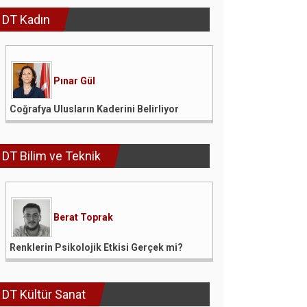
DT Kadın
Pınar Gül
Coğrafya Ulusların Kaderini Belirliyor
DT Bilim ve Teknik
Berat Toprak
Renklerin Psikolojik Etkisi Gerçek mi?
DT Kültür Sanat