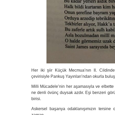
Her iki şiir Küçük Mecmua’nın II. Cildinde
çevirisiyle Pankuş Yayınları’ndan okurla buluş
Milli Mücadele’nin her aşamasıyla ve elbette 
ne denli övünç duysak azdır. Eşi benzeri görül
birisi.
Askersel başarıya odaklanışımızın tersine o
zaman.