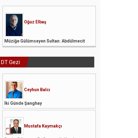
Oğuz Elbaş
Müziğe Gülümseyen Sultan: Abdülmecit
DT Gezi
Ceyhun Balcı
İki Günde Şanghay
Mustafa Kaymakçı