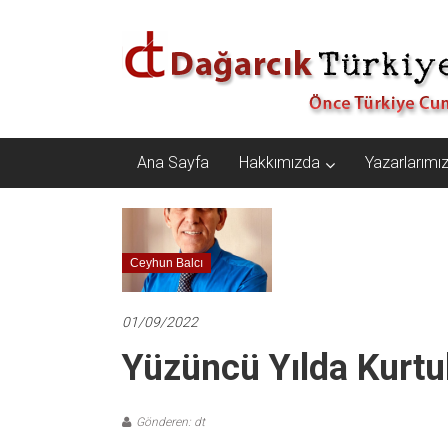
İçeriğe
Dağarcık
geç
Türkiye
Önce
Türkiye
Cumhuriyeti…
Ana Sayfa
Hakkımızda
Yazarlarımı
Ceyhun Balcı
01/09/2022
Yüzüncü Yılda Kurt
Gönderen: dt