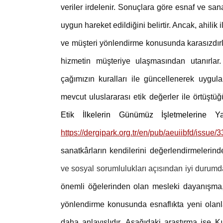
veriler irdelenir. Sonuçlara göre esnaf ve san
uygun hareket edildiğini belirtir. Ancak, ahilik
ve müşteri yönlendirme konusunda karasızdırla
hizmetin müşteriye ulaşmasından utanırlar
çağımızın kuralları ile güncellenerek uygul
mevcut uluslararası etik değerler ile örtüştüğü
Etik İlkelerin Günümüz İşletmelerine Y
https://dergipark.org.tr/en/pub/aeuiibfd/issue
sanatkârların kendilerini değerlendirmelerin
ve sosyal sorumlulukları açısından iyi durumda 
önemli öğelerinden olan mesleki dayanışma, 
yönlendirme konusunda esnaflıkta yeni olanlar
daha anlayışlıdır. Aşağıdaki araştırma ise Kı