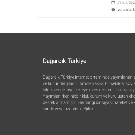
01/04/20
Ukrayna
yorumlar k
Eğitiminde
Türkler
için
Dağarcık Türkiye
Dağarcık Türkiye internet ortamında yayımlanan a
ve kültür dergisidir. İsmine yakışır bir şekilde, söyl
bilgi üzerine inşa etmeye özen gösterir. Türkçesi ya
Yayımlanırken hiçbir kişi, kurum ve kuruluştan e
destek almamıştır. Herhangi bir siyasi hareket ve
içinde veya uzantısı değildir