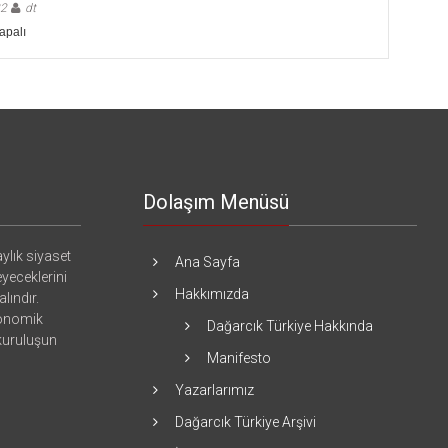
22
dt
apalı
Dolaşım Menüsü
ylık siyaset
Ana Sayfa
eyeceklerini
Hakkımızda
lındır.
konomik
Dağarcık Türkiye Hakkında
 kuruluşun
Manifesto
Yazarlarımız
Dağarcık Türkiye Arşivi