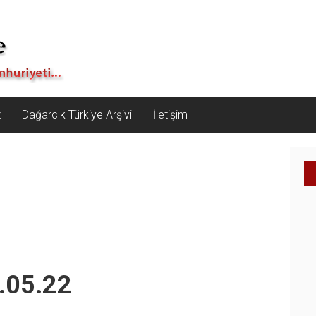
z
Dağarcık Türkiye Arşivi
İletişim
6.05.22