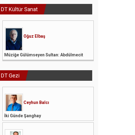
DT Kültür Sanat
Oğuz Elbaş
Müziğe Gülümseyen Sultan: Abdülmecit
DT Gezi
Ceyhun Balcı
İki Günde Şanghay