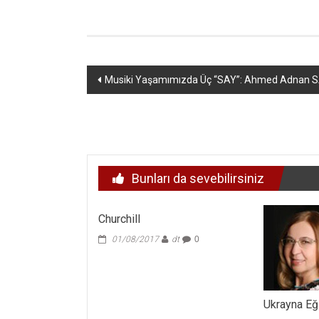
Yazı
Musiki Yaşamımızda Üç “SAY”: Ahmed Adnan SA
dolaşımı
Bunları da sevebilirsiniz
Churchill
01/08/2017
dt
0
Ukrayna Eğ