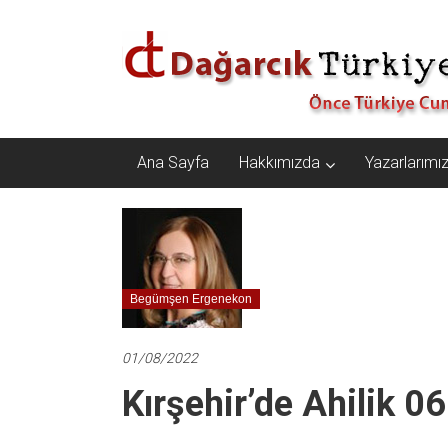
İçeriğe
Dağarcık
geç
Türkiye
Önce
Türkiye
Cumhuriyeti…
Ana Sayfa
Hakkımızda
Yazarlarımı
Begümşen Ergenekon
01/08/2022
Kırşehir’de Ahilik 0