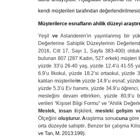
kendi müşterileri tarafından değerlendirilmesid
Müşterilerce esnafların ahilik düzeyi araştı
Yeşil
ve
Aslanderen’in yayınlanmış bir yük
Değerlerine Sahiplik Düzeylerinin Değerlendi
2016, Cilt 17, Sayı 1, Sayfa 383-400) oldukç
bulunan 807 (287 Kadın, 527 erkek) müşteri bu
yüzde 33’ü 26-40 yaş, yüzde 12.4’ü 41-55 ya
6.9’u İlkokul, yüzde 18.2’si ortaokul, yüzde 
katılan müşteriler
in
yüzde 14.9’u esnaf, yüzde 
yüzde 5.3’ü Ev hanımı, yüzde 34.9’u öğrenci, 
mesleğini devam ettirirken, yüzde 80,9’u b
verileri “Kişisel Bilgi Formu” ve “Ahilik Değerl
Meslek, insan i
lişkiler
i
,
mesleki gelişim ve
Ölçeğini
oluşturur. A
raştırma sonu
cuna
göre
orta düzeyde sahiptir
.
Benzer bir çalışma Kilis
ve Tan, M. 2013:199).