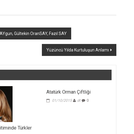
Ygun, Gültekin OranSAY, Fazıl SAY
Yüzüncü Yılda Kurtuluşun Anlamı
Atatürk Orman Çiftliği
01/10/2015
dt
0
itiminde Türkler