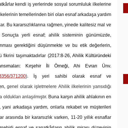
atkârlar kendi iş yerlerinde sosyal sorumluluk ilkelerine
 ilkelerinin temellerinden biri olan esnaf arkadaşa yardım
r. Bu kararsızlıklarına rağmen, yinede kalitesiz mal ve
. Sonuçta yerli esnaf; ahilik sisteminin günümüzde,
anması gerektiğini düşünmekte ve bu etik değerlerin,
 fikrini taşımaktadırlar (
2017:8-26, Ahilik Kültüründeki
ansımaları: Kırşehir İli Örneği, Ahi Evran Ünv.
/33356/371200
).
İş yeri sahibi olarak esnaf ve
den,
genel olarak işletmelere Ahilik ilkelerinin yansıdığı
oldukları anlaşılmıştır.
Buna karşın ahilik ahlakının en
yani arkadaşa yardım, onlarla rekabet ve müşterileri
 arasında bir kararsızlık varken, 11-20 yıllık esnaflar
rşehirli esnaf ve sanatkârların ahilik mirası düzeyinin