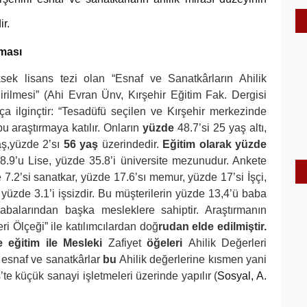
ir.
rması
sek lisans tezi olan “Esnaf ve Sanatkârların Ahilik
rilmesi” (Ahi Evran Ünv, Kırşehir Eğitim Fak. Dergisi
a ilginçtir: “Tesadüfü seçilen ve Kırşehir merkezinde
 araştırmaya katılır. Onların
yüzde
48.7’si 25 yaş altı,
ş,yüzde 2’sı
56 yaş
üzerindedir.
Eğitim olarak yüzde
38.9’u Lise, yüzde 35.8’i üniversite mezunudur. Ankete
7.2’si sanatkar, yüzde 17.6’sı memur, yüzde 17’si İşçi,
yüzde 3.1’i işsizdir. Bu müşterilerin yüzde 13,4’ü baba
abalarından başka mesleklere sahiptir. Araştırmanın
eri Ölçeği” ile katılımcılardan doğ
rudan elde edilmiştir.
 eğitim ile Mesleki
Zafiyet
öğeleri
Ahilik Değerleri
 esnaf ve sanatkârlar
bu
Ahilik değerlerine kısmen yani
’te küçük sanayi işletmeleri üzerinde yapılır (
Sosyal, A.