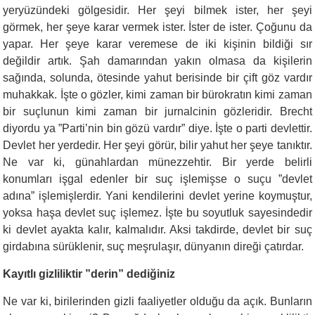
yeryüzündeki gölgesidir. Her şeyi bilmek ister, her şeyi
görmek, her şeye karar vermek ister. İster de ister. Çoğunu da
yapar. Her şeye karar veremese de iki kişinin bildiği sır
değildir artık. Şah damarından yakın olmasa da kişilerin
sağında, solunda, ötesinde yahut berisinde bir çift göz vardır
muhakkak. İşte o gözler, kimi zaman bir bürokratın kimi zaman
bir suçlunun kimi zaman bir jurnalcinin gözleridir. Brecht
diyordu ya ”Parti’nin bin gözü vardır” diye. İşte o parti devlettir.
Devlet her yerdedir. Her şeyi görür, bilir yahut her şeye tanıktır.
Ne var ki, günahlardan münezzehtir. Bir yerde belirli
konumları işgal edenler bir suç işlemişse o suçu ”devlet
adına” işlemişlerdir. Yani kendilerini devlet yerine koymuştur,
yoksa haşa devlet suç işlemez. İşte bu soyutluk sayesindedir
ki devlet ayakta kalır, kalmalıdır. Aksi takdirde, devlet bir suç
girdabına sürüklenir, suç meşrulaşır, dünyanın direği çatırdar.
Kayıtlı gizliliktir ”derin” dediğiniz
Ne var ki, birilerinden gizli faaliyetler olduğu da açık. Bunların