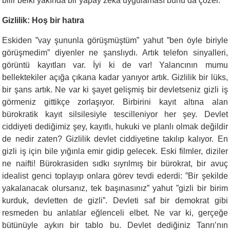
bilir belki yakında bir yapay zekâ uygulaması bunu da çözer.
Gizlilik: Hoş bir hatıra
Eskiden ”vay şununla görüşmüştüm” yahut ”ben öyle biriyle
görüşmedim” diyenler ne şanslıydı. Artık telefon sinyalleri,
görüntü kayıtları var. İyi ki de var! Yalancının mumu
bellektekiler açığa çıkana kadar yanıyor artık. Gizlilik bir lüks,
bir şans artık. Ne var ki şayet gelişmiş bir devletseniz gizli iş
görmeniz gittikçe zorlaşıyor. Birbirini kayıt altına alan
bürokratik kayıt silsilesiyle tescilleniyor her şey. Devlet
ciddiyeti dediğimiz şey, kayıtlı, hukuki ve planlı olmak değildir
de nedir zaten? Gizlilik devlet ciddiyetine takılıp kalıyor. En
gizli iş için bile yığınla emir gidip gelecek. Eski filmler, diziler
ne naifti! Bürokrasiden sıdkı sıyrılmış bir bürokrat, bir avuç
idealist genci toplayıp onlara görev tevdi ederdi: ”Bir şekilde
yakalanacak olursanız, tek başınasınız” yahut ”gizli bir birim
kurduk, devletten de gizli”. Devleti saf bir demokrat gibi
resmeden bu anlatılar eğlenceli elbet. Ne var ki, gerçeğe
bütünüyle aykırı bir tablo bu. Devlet dediğiniz Tanrı’nın