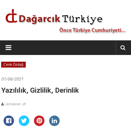
İçeriğe
geç
Dağarcık
Türkiye
Önce
Cenk Özdağ
Türkiye
Cumhuriyeti…
01/06/2021
Yazılılık, Gizlilik, Derinlik
Gönderen: dt