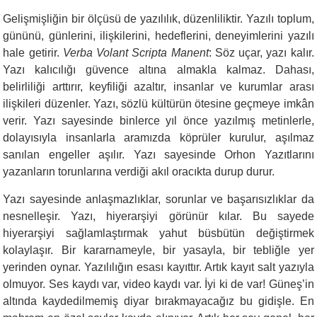
Gelişmişliğin bir ölçüsü de yazılılık, düzenliliktir. Yazılı toplum,
gününü, günlerini, ilişkilerini, hedeflerini, deneyimlerini yazılı
hale getirir.
Verba Volant Scripta Manent
: Söz uçar, yazı kalır.
Yazı kalıcılığı güvence altına almakla kalmaz. Dahası,
belirliliği arttırır, keyfiliği azaltır, insanlar ve kurumlar arası
ilişkileri düzenler. Yazı, sözlü kültürün ötesine geçmeye imkân
verir. Yazı sayesinde binlerce yıl önce yazılmış metinlerle,
dolayısıyla insanlarla aramızda köprüler kurulur, aşılmaz
sanılan engeller aşılır. Yazı sayesinde Orhon Yazıtlarını
yazanların torunlarına verdiği akıl oracıkta durup durur.
Yazı sayesinde anlaşmazlıklar, sorunlar ve başarısızlıklar da
nesnelleşir. Yazı, hiyerarşiyi görünür kılar. Bu sayede
hiyerarşiyi sağlamlaştırmak yahut büsbütün değiştirmek
kolaylaşır. Bir kararnameyle, bir yasayla, bir tebliğle yer
yerinden oynar. Yazılılığın esası kayıttır. Artık kayıt salt yazıyla
olmuyor. Ses kaydı var, video kaydı var. İyi ki de var! Güneş’in
altında kaydedilmemiş diyar bırakmayacağız bu gidişle. En