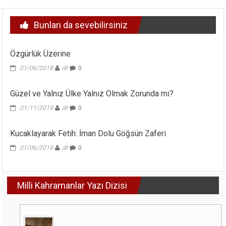
Bunları da sevebilirsiniz
Özgürlük Üzerine
01/06/2018
dt
0
Güzel ve Yalnız Ülke Yalnız Olmak Zorunda mı?
01/11/2019
dt
0
Kucaklayarak Fetih: İman Dolu Göğsün Zaferi
01/06/2019
dt
0
Milli Kahramanlar Yazı Dizisi