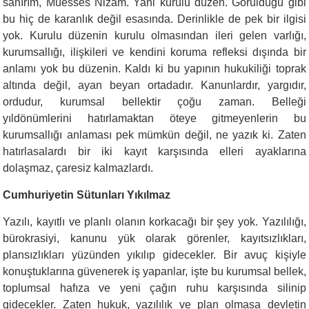
sanırım, Müesses Nizam. Yani kurulu düzen. Görüldüğü gibi
bu hiç de karanlık değil esasında. Derinlikle de pek bir ilgisi
yok. Kurulu düzenin kurulu olmasından ileri gelen varlığı,
kurumsallığı, ilişkileri ve kendini koruma refleksi dışında bir
anlamı yok bu düzenin. Kaldı ki bu yapının hukukiliği toprak
altında değil, ayan beyan ortadadır. Kanunlardır, yargıdır,
ordudur, kurumsal bellektir çoğu zaman. Belleği
yıldönümlerini hatırlamaktan öteye gitmeyenlerin bu
kurumsallığı anlaması pek mümkün değil, ne yazık ki. Zaten
hatırlasalardı bir iki kayıt karşısında elleri ayaklarına
dolaşmaz, çaresiz kalmazlardı.
Cumhuriyetin Sütunları Yıkılmaz
Yazılı, kayıtlı ve planlı olanın korkacağı bir şey yok. Yazılılığı,
bürokrasiyi, kanunu yük olarak görenler, kayıtsızlıkları,
plansızlıkları yüzünden yıkılıp gidecekler. Bir avuç kişiyle
konuştuklarına güvenerek iş yapanlar, işte bu kurumsal bellek,
toplumsal hafıza ve yeni çağın ruhu karşısında silinip
gidecekler. Zaten hukuk, yazılılık ve plan olmasa devletin