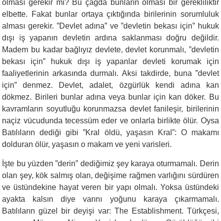
olması gerekir mi? Bu çağda bunların olması bir gerekliliktir
elbette. Fakat bunlar ortaya çıktığında birilerinin sorumluluk
alması gerekir. ”Devlet adına” ve ”devletin bekası için” hukuk
dışı iş yapanın devletin ardına saklanması doğru değildir.
Madem bu kadar bağlıyız devlete, devlet korunmalı, ”devletin
bekası için” hukuk dışı iş yapanlar devleti korumak için
faaliyetlerinin arkasında durmalı. Aksi takdirde, buna ”devlet
için” denmez. Devlet, adalet, özgürlük kendi adına kan
dökmez. Birileri bunlar adına veya bunlar için kan döker. Bu
kavramların soyutluğu korunmazsa devlet fanileşir, birilerinin
naçiz vücudunda tecessüm eder ve onlarla birlikte ölür. Oysa
Batılıların dediği gibi ”Kral öldü, yaşasın Kral”: O makamı
dolduran ölür, yaşasın o makam ve yeni varisleri.
İşte bu yüzden ”derin” dediğimiz şey karaya oturmamalı. Derin
olan şey, kök salmış olan, değişime rağmen varlığını sürdüren
ve üstündekine hayat veren bir yapı olmalı. Yoksa üstündeki
ayakta kalsın diye varını yoğunu karaya çıkarmamalı.
Batılıların güzel bir deyişi var: The Establishment. Türkçesi,