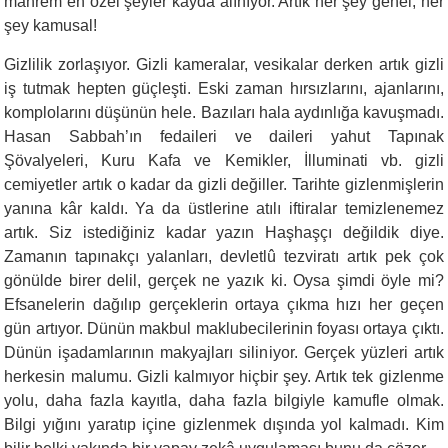
mahrem en özel şeyler kayda alınıyor. Artık her şey genel, her
şey kamusal!
Gizlilik zorlaşıyor. Gizli kameralar, vesikalar derken artık gizli
iş tutmak hepten güçleşti. Eski zaman hırsızlarını, ajanlarını,
komplolarını düşünün hele. Bazıları hala aydınlığa kavuşmadı.
Hasan Sabbah’ın fedaileri ve daileri yahut Tapınak
Şövalyeleri, Kuru Kafa ve Kemikler, İlluminati vb. gizli
cemiyetler artık o kadar da gizli değiller. Tarihte gizlenmişlerin
yanına kâr kaldı. Ya da üstlerine atılı iftiralar temizlenemez
artık. Siz istediğiniz kadar yazın Haşhaşçı değildik diye.
Zamanın tapınakçı yalanları, devletlû tezviratı artık pek çok
gönülde birer delil, gerçek ne yazık ki. Oysa şimdi öyle mi?
Efsanelerin dağılıp gerçeklerin ortaya çıkma hızı her geçen
gün artıyor. Dünün makbul maklubecilerinin foyası ortaya çıktı.
Dünün işadamlarının makyajları siliniyor. Gerçek yüzleri artık
herkesin malumu. Gizli kalmıyor hiçbir şey. Artık tek gizlenme
yolu, daha fazla kayıtla, daha fazla bilgiyle kamufle olmak.
Bilgi yığını yaratıp içine gizlenmek dışında yol kalmadı. Kim