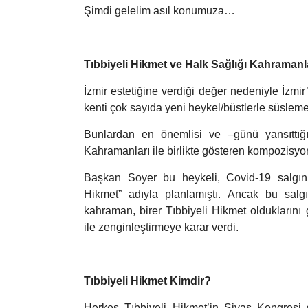
Şimdi gelelim asıl konumuza…
Tıbbiyeli Hikmet ve Halk Sağlığı Kahramanl
İzmir estetiğine verdiği değer nedeniyle İzm
kenti çok sayıda yeni heykel/büstlerle süslem
Bunlardan en önemlisi ve –günü yansıttığı
Kahramanları ile birlikte gösteren kompozisyo
Başkan Soyer bu heykeli, Covid-19 salgını
Hikmet” adıyla planlamıştı. Ancak bu salgın
kahraman, birer Tıbbiyeli Hikmet oldukların
ile zenginleştirmeye karar verdi.
Tıbbiyeli Hikmet Kimdir?
Herkes Tıbbiyeli Hikmet’in Sivas Kongresi s