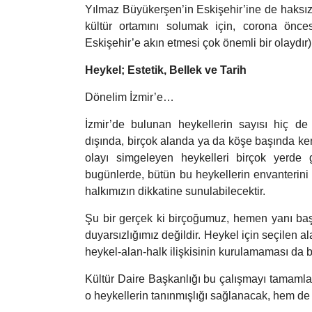
Yılmaz Büyükerşen’in Eskişehir’ine de haksızl
kültür ortamını solumak için, corona önc
Eskişehir’e akın etmesi çok önemli bir olaydır)
Heykel; Estetik, Bellek ve Tarih
Dönelim İzmir’e…
İzmir’de bulunan heykellerin sayısı hiç de
dışında, birçok alanda ya da köşe başında kent
olayı simgeleyen heykelleri birçok yerde 
bugünlerde, bütün bu heykellerin envanterini
halkımızın dikkatine sunulabilecektir.
Şu bir gerçek ki birçoğumuz, hemen yanı ba
duyarsızlığımız değildir. Heykel için seçilen 
heykel-alan-halk ilişkisinin kurulamaması da bu 
Kültür Daire Başkanlığı bu çalışmayı tamamla
o heykellerin tanınmışlığı sağlanacak, hem de