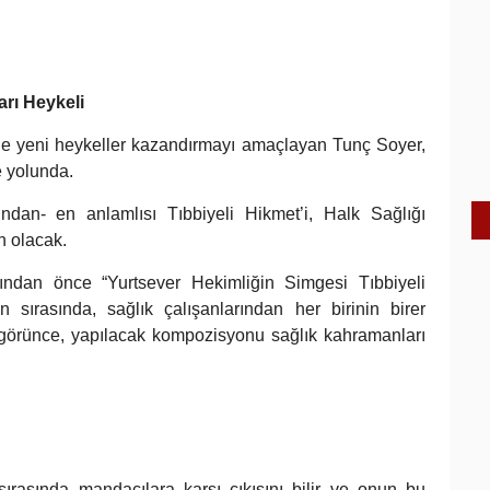
arı Heykeli
ir’e yeni heykeller kazandırmayı amaçlayan Tunç Soyer,
e yolunda.
ndan- en anlamlısı Tıbbiyeli Hikmet’i, Halk Sağlığı
n olacak.
ndan önce “Yurtsever Hekimliğin Simgesi Tıbbiyeli
 sırasında, sağlık çalışanlarından her birinin birer
ı görünce, yapılacak kompozisyonu sağlık kahramanları
ırasında mandacılara karşı çıkışını bilir ve onun bu