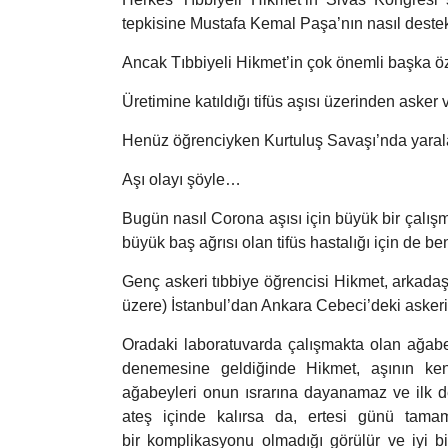
tepkisine Mustafa Kemal Paşa’nın nasıl destek
Ancak Tıbbiyeli Hikmet’in çok önemli başka öze
Üretimine katıldığı tifüs aşısı üzerinden asker 
Henüz öğrenciyken Kurtuluş Savaşı’nda yarala
Aşı olayı şöyle…
Bugün nasıl Corona aşısı için büyük bir çalış
büyük baş ağrısı olan tifüs hastalığı için de be
Genç askeri tıbbiye öğrencisi Hikmet, arkadaşı
üzere) İstanbul’dan Ankara Cebeci’deki askeri 
Oradaki laboratuvarda çalışmakta olan ağabeyler
denemesine geldiğinde Hikmet, aşının ken
ağabeyleri onun ısrarına dayanamaz ve ilk de
ateş içinde kalırsa da, ertesi günü tamam
bir komplikasyonu olmadığı görülür ve iyi bir