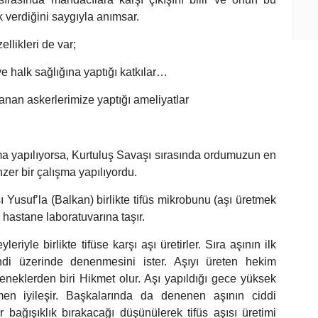
 verdiğini saygıyla anımsar.
llikleri de var;
ve halk sağlığına yaptığı katkılar…
nan askerlerimize yaptığı ameliyatlar
ma yapılıyorsa, Kurtuluş Savaşı sırasında ordumuzun en
nzer bir çalışma yapılıyordu.
 Yusuf’la (Balkan) birlikte tifüs mikrobunu (aşı üretmek
hastane laboratuvarına taşır.
iyle birlikte tifüse karşı aşı üretirler. Sıra aşının ilk
di üzerinde denenmesini ister. Aşıyı üreten hekim
neklerden biri Hikmet olur. Aşı yapıldığı gece yüksek
en iyileşir. Başkalarında da denenen aşının ciddi
 bağışıklık bırakacağı düşünülerek tifüs aşısı üretimi