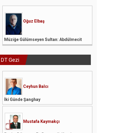
Oğuz Elbaş
Müziğe Gülümseyen Sultan: Abdülmecit
DT Gezi
Ceyhun Balcı
İki Günde Şanghay
Mustafa Kaymakçı