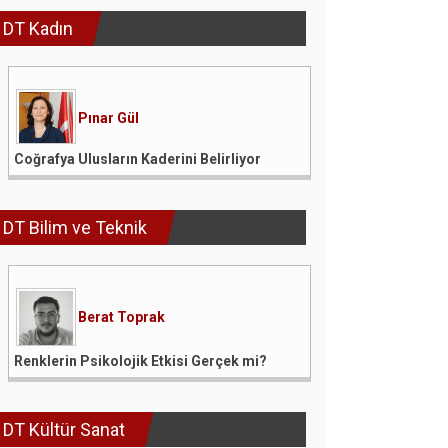
DT Kadın
Pınar Gül
Coğrafya Ulusların Kaderini Belirliyor
DT Bilim ve Teknik
Berat Toprak
Renklerin Psikolojik Etkisi Gerçek mi?
DT Kültür Sanat