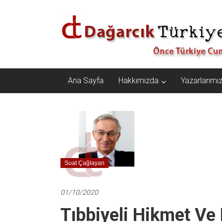
İçeriğe
Dağarcık
geç
Türkiye
Önce
Türkiye
Cumhuriyeti…
Ana Sayfa
Hakkımızda
Yazarlarımı
Suat Çağlayan
01/10/2020
Tıbbiyeli Hikmet Ve 