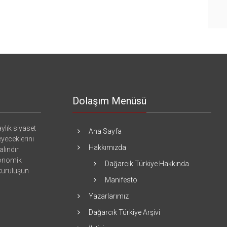
Dolaşım Menüsü
ylık siyaset
Ana Sayfa
eyeceklerini
Hakkımızda
lındır.
konomik
Dağarcık Türkiye Hakkında
 kuruluşun
Manifesto
Yazarlarımız
Dağarcık Türkiye Arşivi