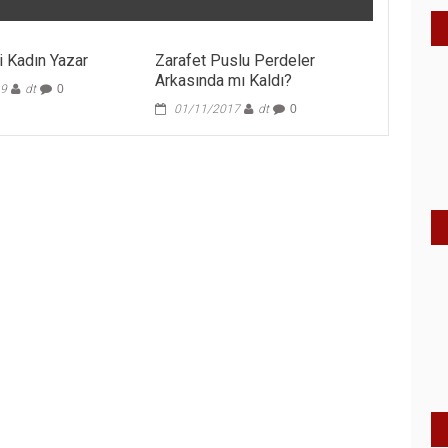
i Kadın Yazar
Zarafet Puslu Perdeler
Arkasında mı Kaldı?
19
dt
0
01/11/2017
dt
0