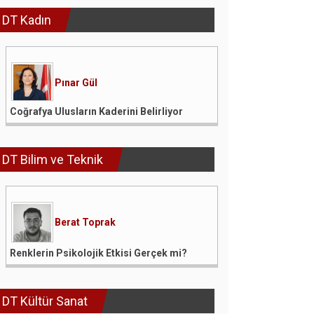
DT Kadın
Pınar Gül
Coğrafya Ulusların Kaderini Belirliyor
DT Bilim ve Teknik
Berat Toprak
Renklerin Psikolojik Etkisi Gerçek mi?
DT Kültür Sanat