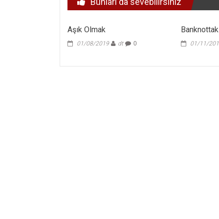
Bunları da sevebilirsiniz
Aşık Olmak
Banknottak
01/08/2019
dt
0
01/11/20