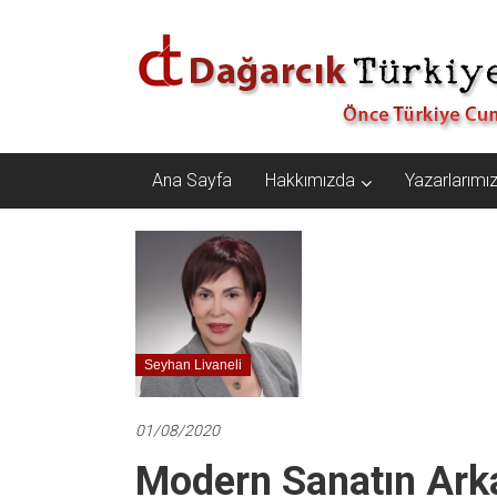
İçeriğe
Dağarcık
geç
Türkiye
Önce
Türkiye
Cumhuriyeti…
Ana Sayfa
Hakkımızda
Yazarlarımı
Seyhan Livaneli
01/08/2020
Modern Sanatın Ark