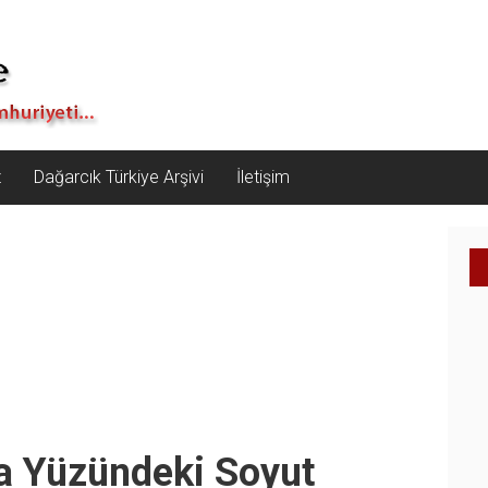
z
Dağarcık Türkiye Arşivi
İletişim
a Yüzündeki Soyut