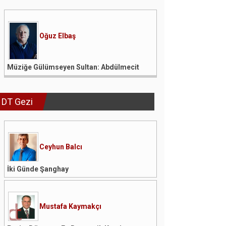
Oğuz Elbaş
Müziğe Gülümseyen Sultan: Abdülmecit
DT Gezi
Ceyhun Balcı
İki Günde Şanghay
Mustafa Kaymakçı