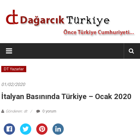
İçeriğe
geç
Dağarcık
Türkiye
Önce
DT Yazarlar
Türkiye
Cumhuriyeti…
01/02/2020
İtalyan Basınında Türkiye – Ocak 2020
Gönderen: dt
0 yorum