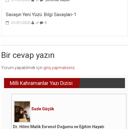
01/09/2020
dt
yorumlar kapalı
Küçük
Çizik
Savaşın Yeni Yüzü: Bilgi Savaşları-1
için
01/01/2020
dt
0
Bir cevap yazın
Yorum yapabilmek için
giriş yapmalısınız
.
Milli Kahramanlar Yazı Dizisi
Sude Güçük
Dr. Hilmi Malik Evrenol Doğumu ve Eğitim Hayatı