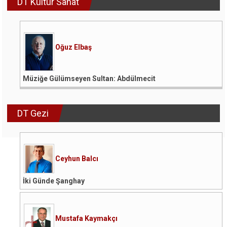
DT Kültür Sanat
Oğuz Elbaş
Müziğe Gülümseyen Sultan: Abdülmecit
DT Gezi
Ceyhun Balcı
İki Günde Şanghay
Mustafa Kaymakçı