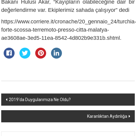
Bakanı Hulusi Akar, “Kayıpların olabileceğine dair bir
değerlendirme var. Ekiplerimiz sahada çalışıyor” dedi
https://www.corriere.it/cronache/20_gennaio_24/turchia
forte-scossa-terremoto-presso-citta-malatya-
ae3608ae-3ed5-11ea-8542-4d802b9e331b.shtml.
Yazı
2019‘da Duygularımıza Ne Oldu?
dolaşımı
Karanlıktan Aydınlığa