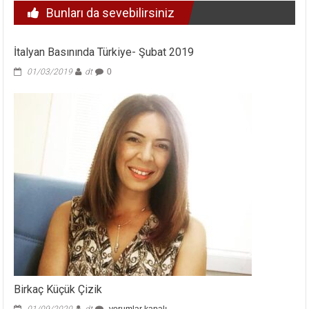
Bunları da sevebilirsiniz
İtalyan Basınında Türkiye- Şubat 2019
01/03/2019
dt
0
Birkaç Küçük Çizik
Birkaç