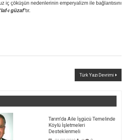
z iç çöküşün nedenlerinin emperyalizm ile bağlantısını
“laf-ı güzaf
”tır.
Türk Yazı Devrimi
Tarım’da Aile İşgücü Temelinde
Köylü İşletmeleri
Desteklenmeli