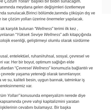
ve Çözüm Yolları
” başlıklı bir bildiri sunacağım.
tarımında meydana gelen değişimleri özetlemeye
tında sunulacak.Birinci bölümde,tarımda çöküşün dış ve
e ise çözüm yolları üzerine önermeler yapılacak.
rak karşılık bulunan
“Wellness
” terimi ilk kez ,
yınlanan “
Yüksek Seviye Wellness
” adlı kitapçığında
ikolojik esenliği, geliştirmeyi olumlu olarak sürdürme
uygusal, entelektüel, ruhani/ruhsal, sosyal, çevresel ve
ri var. Her bir boyut, optimum sağlığın elde
tlardan “
Çevresel Wellness
” konumuzla bağlantılı ve
ir çevrede yaşama yeteneği olarak tanımlanıyor.
ve su, kaliteli besin, uygun barınak, tatminkar iş
e gereksinmemiz var.
üm Yolları”
konusunda emperyalizm nerede diye
er kapsamında çevre vahşi kapitalizmini yaratan
şkilerinin cevabını bulamayız. Bir başka