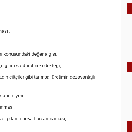
ması ,
rı konusundaki değer algısı,
tçiliğinin sürdürülmesi desteği,
kadın çiftçiler gibi tarımsal üretimin dezavantajlı
larının yeri,
runması,
 ve gıdanın boşa harcanmaması,