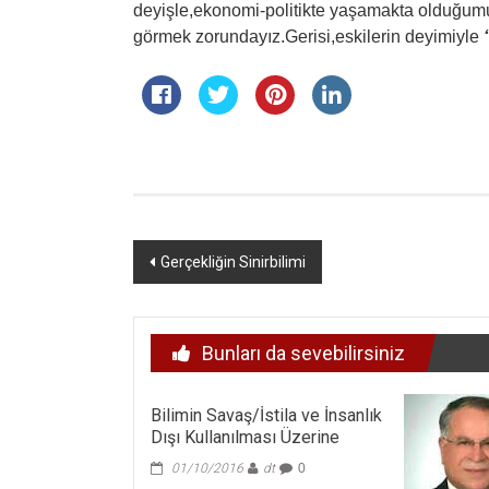
deyişle,ekonomi-politikte yaşamakta olduğumu
görmek zorundayız.Gerisi,eskilerin deyimiyle
Yazı
Gerçekliğin Sinirbilimi
dolaşımı
Bunları da sevebilirsiniz
Bilimin Savaş/İstila ve İnsanlık
Dışı Kullanılması Üzerine
01/10/2016
dt
0