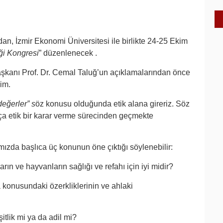
an, İzmir Ekonomi Üniversitesi ile birlikte 24-25 Ekim
ği Kongresi
” düzenlenecek .
anı Prof. Dr. Cemal Taluğ’un açıklamalarından önce
im.
değerler” s
öz konusu olduğunda etik alana gireriz. Söz
ça etik bir karar verme sürecinden geçmekte
ızda başlıca üç konunun öne çıktığı söylenebilir:
ların ve hayvanların sağlığı ve refahı için iyi midir?
a konusundaki özerkliklerinin ve ahlaki
şitlik mi ya da adil mi?