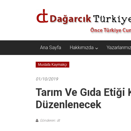
İçeriğe
Dağarcık
geç
Türkiye
Önce
Türkiye
Cumhuriyeti…
Ana Sayfa
Hakkımızda
Yazarlarımı
Mustafa Kaymakçı
01/10/2019
Tarım Ve Gıda Etiği 
Düzenlenecek
Gönderen: dt