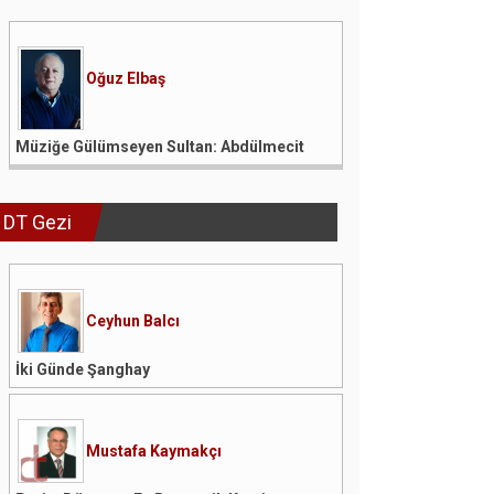
Oğuz Elbaş
Müziğe Gülümseyen Sultan: Abdülmecit
DT Gezi
Ceyhun Balcı
İki Günde Şanghay
Mustafa Kaymakçı