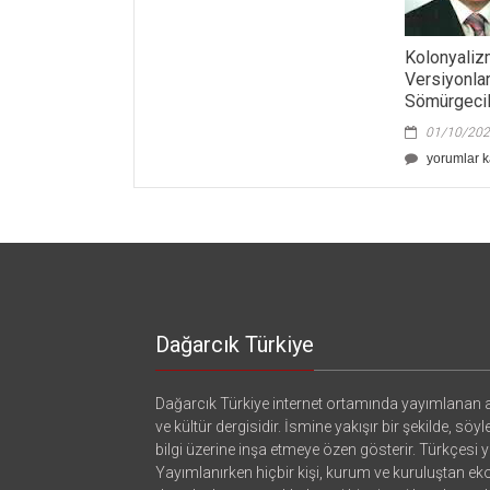
Kolonyaliz
Versiyonlar
Sömürgecil
01/10/20
Kolonyaliz
yorumlar k
Yeni
Versiyonla
Biri:
Atık
Sömürgecil
için
Dağarcık Türkiye
Dağarcık Türkiye internet ortamında yayımlanan a
ve kültür dergisidir. İsmine yakışır bir şekilde, söyl
bilgi üzerine inşa etmeye özen gösterir. Türkçesi ya
Yayımlanırken hiçbir kişi, kurum ve kuruluştan e