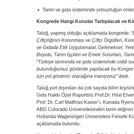
Tarım ve gıda sisteminde yolsuzluğun önle
Kongrede Hangi Konular Tartışılacak ve Ki
Taluğ, yapmış olduğu açıklamada kongrede:
“
Çiftçiliğinin Korunması ve Çiftçi Örgütleri, K
ve Gıdada Etik Uygulamalar, Geleneksel, Yerel 
Boyutu, Tarım İşçileri ve Emek Sorunları, Tar
“
Türkiye tarımında ve gıda sisteminde ciddi s
bulunduğumuz günlerde yapılacak bu Kongre’ni
için yol gösterici olacağına inanıyoruz”
dedi.
Taluğ,yurt dışından da çok sayıda bilim kişisin
Gıda Hakkı Özel Raportörü Prof.Dr. Hilal Elver
Prof. Dr. Carl Matthias Kasier’ı, Kanada Ryers
ABD Colorado Üniversitesinden tarım etiğinin 
Hollanda Wageningen Üniversitesi Felsefe Kür
açıklamada bulundu.