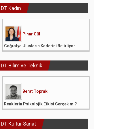
DT Kadın
Pınar Gül
Coğrafya Ulusların Kaderini Belirliyor
DT Bilim ve Teknik
Berat Toprak
Renklerin Psikolojik Etkisi Gerçek mi?
DT Kültür Sanat