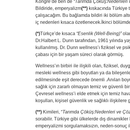
Kongre’de ben de
“Tarımda Çöküş:Nedenleri 
Bildiride, emperyalizm
(**)
kıskacında Türkiye 
çalışacağım. Bu bağlamda bildiri iki bölüm al
iç nedenleri kısaca özetlenecek.İkinci bölümd
(*)
Türkçe’de kısaca
“Esenlik (Well-Being)”
ola
Dr.Halbert L. Dunn tarafından, 1961 yılında ya
kullanılmış. Dr. Dunn wellness’ı fiziksel ve ps
çabası için bir yaşam süreci olarak görmüş.
Wellness’ın birbiri ile ilişkili olan, fiziksel, d
mesleki wellness gibi boyutları ya da bileşenle
edilmesinde eşit derecede önemli .Anılan boyu
sağlık için zararlı olmayan temiz ve güvenli b
Çevresel wellness’i elde etmek için temiz hava 
koşulları, kişisel güvenlik ve sağlıklı ilişkiler
(**)
Kimileri, “
Tarımda Çöküş:Nedenleri ve Çöz
sorabilir. Türkiye gibi ülkelerde dış dinamikl
emperyalizmi sorgulamaksızın, neden-sonuç ili