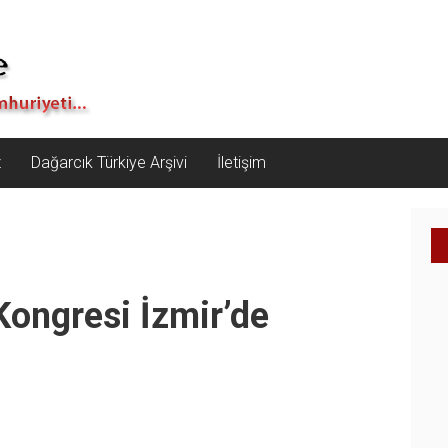
z
Dağarcık Türkiye Arşivi
İletişim
Kongresi İzmir’de